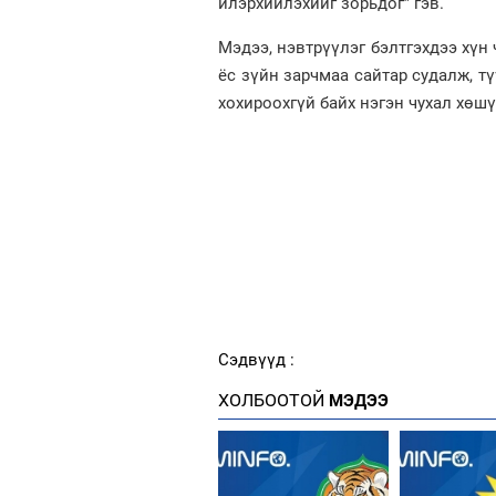
илэрхийлэхийг зорьдог” гэв.
Мэдээ, нэвтрүүлэг бэлтгэхдээ хүн
ёс зүйн зарчмаа сайтар судалж, т
хохироохгүй байх нэгэн чухал хөшү
Сэдвүүд :
ХОЛБООТОЙ
МЭДЭЭ