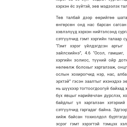
хэрхэн ёс зүйтэй, зөв мэдээлэх та
Төв талбай дээр өөрийгөө шата
өнгөрсөн онд нас барсан сагса
хэвлэлүүд хэрхэн нийтэлсэнд сург
сэтгүүлчид гэмт хэргийн талаар 
“Гэмт хэрэг үйлдэгдсэн аргыг 
зайлсхийнэ”, 4.6 “Осол, гамшиг,
хэргийн золиос, түүний ойр дот
нөлөөлж болохыг харгалзаж, онцго
ослын хохирогчид нэр, нас, алб
эрхтэй” гэсэн заалтыг ихэнхдээ з
нь шүүхээр тогтоогдоогүй байхад х
бүх явцыг нарийвчлан дүрслэх, хо
байдлыг үл харгалзан хэтэрхий
сэтгүүлчид гаргадаг байна. Эдгэ
хийж байсан тохиолдол бүртгэгд
эсрэг гэмт хэрэгтэй тэмцэх хэ