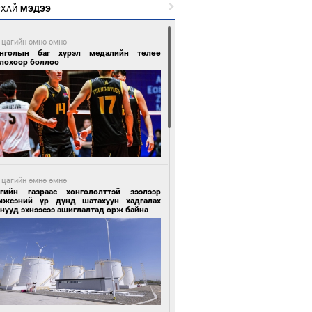
РХАЙ
МЭДЭЭ
 цагийн өмнө өмнө
нголын баг хүрэл медалийн төлөө
глохоор боллоо
 цагийн өмнө өмнө
сгийн газраас хөнгөлөлттэй зээлээр
мжсэний үр дүнд шатахуун хадгалах
нууд эхнээсээ ашиглалтад орж байна