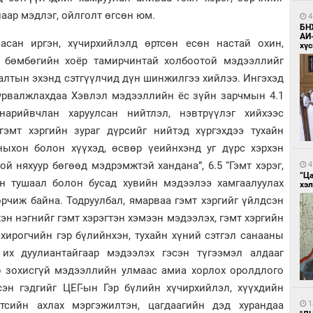
лаар мэдлэг, ойлголт өгсөн юм.
4
БН
АИ
асан иргэн, хүчирхийлэлд өртсөн есөн настай охин,
хүс
н бөмбөгийн хоёр тамирчинтай холбоотой мэдээллийг
алтын эхэнд сэтгүүлчид дүн шинжилгээ хийлээ. Ингэхэд
сурвалжлахдаа Хэвлэл мэдээллийн ёс зүйн зарчмын 4.1
нарийвчлан харуулсан нийтлэл, нэвтрүүлэг хийхээс
 гэмт хэргийн зураг дүрсийг нийтэд хүргэхдээ тухайн
ныхон болон хүүхэд, өсвөр үеийнхэнд уг дүрс хэрхэн
й няхуур бөгөөд мэдрэмжтэй хандана”, 6.5 “Гэмт хэрэг,
4
“Ц
ан тушаал болон бусад хувийн мэдээлээ хамгаалуулах
хэл
өрчиж байна. Тодруулбал, ямарваа гэмт хэргийг үйлдсэн
эн нэгнийг гэмт хэрэгтэн хэмээн мэдээлэх, гэмт хэргийн
хирогчийн гэр бүлийнхэн, тухайн хүний сэтгэл санааны
 их дуулиантайгаар мэдээлэх гэсэн түгээмэл алдааг
эр зохисгүй мэдээллийн улмаас амиа хорлох оролдлого
сэн гэдгийг ЦЕГ-ын Гэр бүлийн хүчирхийлэл, хүүхдийн
лтсийн ахлах мэргэжилтэн, цагдаагийн дэд хурандаа
1