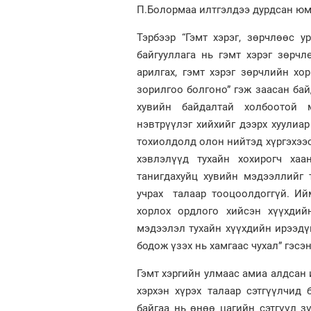
П.Болормаа илтгэлдээ дурдсан юм
Тэрбээр “Гэмт хэрэг, зөрчлөөс 
байгууллага нь гэмт хэрэг зөрчл
арилгах, гэмт хэрэг зөрчлийн хо
зорилгоо болгоно” гэж заасан бай
хувийн байдалтай холбоотой мэ
нэвтрүүлэг хийхийг дээрх хуулиа
тохиолдолд олон нийтэд хүргэхээс
хэвлэлүүд тухайн хохирогч хаа
танигдахуйц хувийн мэдээллийг 
учрах талаар тооцоолдоггүй. Ий
хорлох ордлого хийсэн хүүхдийн
мэдээлэл тухайн хүүхдийн ирээдүй
бодож үзэх нь хамгаас чухал” гэсэ
Гэмт хэргийн улмаас амиа алдсан 
хэрхэн хүрэх талаар сэтгүүлчид 
байгаа нь өнөө цагийн сэтгүүл зү