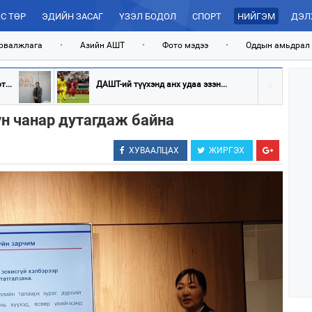
С ТӨР
ЭДИЙН ЗАСАГ
ҮЗЭЛ БОДОЛ
СПОРТ
НИЙГЭМ
ДЭЛ
рвалжлага
•
Азийн АШТ
•
Фото мэдээ
•
Оддын амьдрал
...
ДАШТ-ий түүхэнд анх удаа эзэн...
үн чанар дутагдаж байна
ХУВААЛЦАХ
ЖИРГЭХ