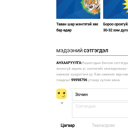
Таван шар мэнгэтэй хөх
Бороо орохгүй
бар өдөр
30-32 хэм дул
МЭДЭЭНИЙ
СЭТГЭГДЭЛ
АНХААРУУЛГА:
Уншигчдын бичсэн сэтгэгдэ
зохисгүй зарим үг, хэллэгийг хязгаарласан 
хэмжээг хүндэтгэнэ үү. Хэм хэмжээг зөрчсө
гомдлыг
99998796
утсаар хүлээн авна.
Цагаар
Таалагдсан