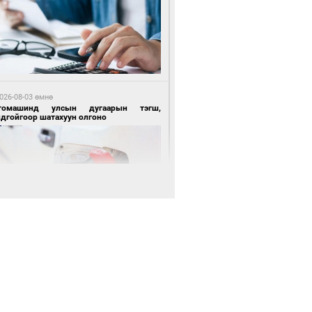
 өдрийн өмнө өмнө
цтой зөрчил гаргасан автобусны
лоочийг ажлаас нь чөлөөлжээ
026-08-03 өмнө
томашинд улсын дугаарын тэгш,
ндгойгоор шатахуун олгоно
 өдрийн өмнө өмнө
гтуугаар тээврийн хэрэгсэл жолоодсон
зөрчил бүртгэгдлээ
026-08-03 өмнө
всгөл нуурын лусыг тахих төрийн
хилгын ёслол боллоо