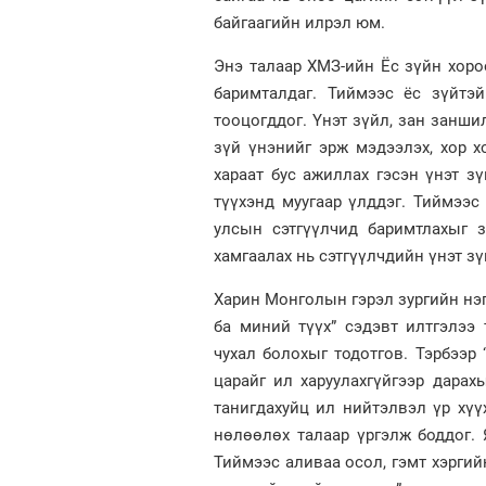
байгаагийн илрэл юм.
Энэ талаар ХМЗ-ийн Ёс зүйн хор
баримталдаг. Тиймээс ёс зүйтэ
тооцогддог. Үнэт зүйл, зан занши
зүй үнэнийг эрж мэдээлэх, хор хо
хараат бус ажиллах гэсэн үнэт зү
түүхэнд муугаар үлддэг. Тиймээс
улсын сэтгүүлчид баримтлахыг з
хамгаалах нь сэтгүүлчдийн үнэт зү
Харин Монголын гэрэл зургийн нэ
ба миний түүх” сэдэвт илтгэлээ 
чухал болохыг тодотгов. Тэрбээр 
царайг ил харуулахгүйгээр дарахы
танигдахуйц ил нийтэлвэл үр хүү
нөлөөлөх талаар үргэлж боддог. 
Тиймээс аливаа осол, гэмт хэргий