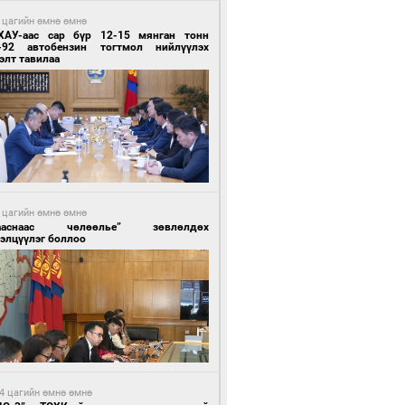
 цагийн өмнө өмнө
ХАУ-аас сар бүр 12-15 мянган тонн
-92 автобензин тогтмол нийлүүлэх
элт тавилаа
 цагийн өмнө өмнө
ааснаас чөлөөлье” зөвлөлдөх
элцүүлэг боллоо
4 цагийн өмнө өмнө