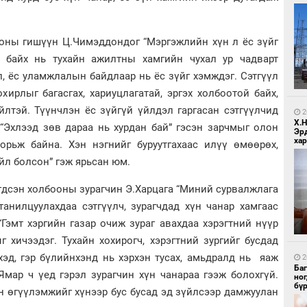
ооны гишүүн Ц.Чимэддондог “Мэргэжлийн хүн л ёс зүйг
й байх нь тухайн ажилтны хамгийн чухал ур чадварт
л, ёс уламжлалын байдлаар нь ёс зүйг хэмждэг. Сэтгүүл
хирлыг багасгах, хариуцлагатай, эргэх холбоотой байх,
1
Бо
йлтэй. Түүнчлэн ёс зүйгүй үйлдэл гаргасан сэтгүүлчид
ба
2
Х.
 “Эхлээд зөв дараа нь хурдан бай” гэсэн зарчмыг олон
Эр
хар
орьж байна. Хэн нэгнийг буруутгахаас илүү өмөөрөх,
йл болсон” гэж ярьсан юм.
гдсэн холбооны зурагчин Э.Харцага “Миний сурвалжлага
танилцуулахдаа сэтгүүлч, зурагчдад хүн чанар хамгаас
“Гэмт хэргийн газар очиж зураг авахдаа хэрэгтний нүүр
1
г хичээдэг. Тухайн хохирогч, хэрэгтний зургийг бусдад
Бо
ба
хэд, гэр бүлийнхэнд нь хэрхэн тусах, амьдралд нь яаж
2
Ба
Ямар ч үед гэрэл зурагчин хүн чанараа гээж болохгүй.
но
бү
н өгүүлэмжийг хүнээр бус бусад эд зүйлсээр дамжуулан