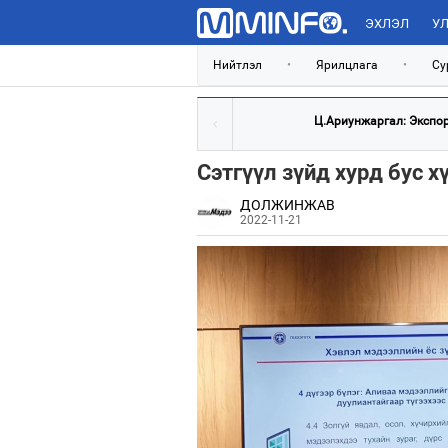
ЭХЛЭЛ
УЛ
Нийтлэл
•
Ярилцлага
•
Су
Ц.Ариунжаргал: Экспорт
Сэтгүүл зүйд хурд бус х
ДОЛЖИНЖАВ
2022-11-21