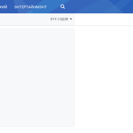
ХИЙ
ЭНТЕРТАЙНМЭНТ
ЗУРХАЙ
БҮХ СЭДЭВ