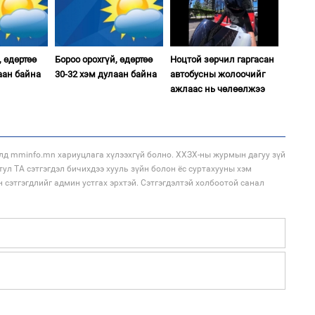
1
Ир
ги
ду
, өдөртөө
Бороо орохгүй, өдөртөө
Ноцтой зөрчил гаргасан
2
аан байна
30-32 хэм дулаан байна
автобусны жолоочийг
“Ну
ажлаас нь чөлөөлжээ
лд mminfo.mn хариуцлага хүлээхгүй болно. ХХЗХ-ны журмын дагуу зүй
тул ТА сэтгэгдэл бичихдээ хууль зүйн болон ёс суртахууны хэм
1
н сэтгэгдлийг админ устгах эрхтэй. Сэтгэгдэлтэй холбоотой санал
Нар
2
Хөш
1