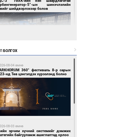
ЦС-3” ТӨХК-ийн нэн шаардлагатай
урбингенератор-5”-ын шинэчлэлийн
свийг шийдвэрлэхээр болов
Л
БОЛГОХ
5 цагийн өмнө өмнө
ллейбол эрэгтэйчүүдийн шигшээ баг А
026-08-04 өмнө
гийг тэргүүллээ
ARKHORUM 360° фестиваль 8-р сарын
23-нд Төв цэнгэлдэх хүрээлэнд болно
5 цагийн өмнө өмнө
ан шар мэнгэтэй хөх бар өдөр
026-08-03 өмнө
вийн эрчим хүчний системийг дэмжих
ратегийн байгууламж ашиглалтад орлоо