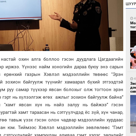
ШУУ
4
Мо
то
 настай охин алга боллоо гэсэн дуудлага Цагдаагийн
өр иржээ. Үүнээс найм хоногийн дараа буюу энэ сарын
йн ерөнхий газрын Хэвлэл мэдээллийн төвөөс “Эрэн
4
үй зохион байгуулж түүнийг хамаарал бүхий этгээдтэй
За
дэ
ум руу самар түүхээр явсан болохыг олж тогтоон эрэн
сав
 гэрт нь хүлээлгэж өгөх ажлыг зохион байгуулж байна”
н “хамт явсан хүн нь найз залуу нь байжээ” гэсэн
рагтай хамт тараасан нь сэтгүүлчдэд ёс зүй, хүн чанар,
гөө тавьж үзэх гэсэн олон чадвар мэдээллийн хурдаас
лсан юм. Тиймээс Хэвлэл мэдээллийн зөвлөлөөс “Гэмт
д сэтгүүлчдийг хамруулан аливаа гэмт хэрэг, зөрчлийг