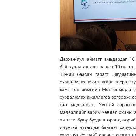
Дархан-Уул аймагт амьдардаг 16
байгууллагад энэ сарын 10-ны өд
18-ний баасан гарагт Цагдааги
сурвалжлах ажиллагааг тасралтг
хамт Төв аймгийн Мөнгөнморьт с
сурвалжлах ажиллагаа зогсоож, ар
гэж мэдээлсэн. Үүнтэй зэрэгцэ
мэдээллийг зарим хэвлэл охины зу
эмпати буюу бусдын оронд өөрий
илүүтэй дутагдаж байгааг харуу
хэрэг ба ёс зүй” сэдэвт сургалта