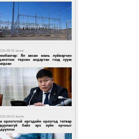
5 цагийн өмнө өмнө
роо орохгүй, өдөртөө 30-32 хэм дулаан
йна
026-08-03 өмнө
Нямбаатар: Ял авсан мань луйварчин
дэнэтээс төрсөн алдартан гээд сууж
агдсан
5 цагийн өмнө өмнө
роо орохгүй, өдөртөө 30-32 хэм дулаан
йна
026-08-03 өмнө
га орлоготой иргэдийн орлогод татвар
гдуулахгүй байх эрх зүйн орчныг
рдүүллээ