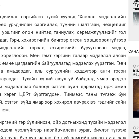
"Д
.
“Т
тө
урьдчилан сэргийлэх тухай хуульд “Хэвлэл мэдээллийн
өөс урьдчилан сэргийлэх, түүний шалтгаан, нөхцөлийг
р уршгийг олон нийтэд таниулах, сэрэмжлүүлэхийг гол
даг. Гэрч, хохирогчийн бичгээр өгсөн зөвшөөрөлгүйгээр
дээллийг тараах, хохирогчийг буруутгасан мэдээ,
САНА
р хориглосон. Мөн гэмт хэргийн талаар мэдээлэл авсан
1
 өмнө цагдаагийн байгууллагад мэдээлэх үүрэгтэй. Гэвч
Во
2
на амьдардаг, аль сургуулийн хэддүгээр анги гэсэн
хэс
KH
22-
тараадаг. Тухайн хүний аюулгүй байдалд ямар эрсдэл
м мэдээллээс болоод сэтгэл зүйн дарамтад орж амиа
 хэрэг ЦЕГ-т бүртгэгдсэн. Тиймээс таны түгээж буй
, сэтгэл зүйд ямар хор хохирол авчрах вэ гэдгийг сайн
н юм.
иргэний гэр бүлийнхэн, ойр дотныхонд тухайн мэдээлэл
1
Тав
2
бодож үзэлгүйгээр нарийвчилсан зураг, бичлэг түгээж
Тө
ст
йд хурд бус хүн чанар, ёс зүй хамгийн ихээр дутагдаж