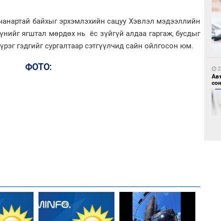
 чанартай байхыг эрхэмлэхийн сацуу Хэвлэл мэдээллийн
үүнийг ягштал мөрдөх нь ёс зүйгүй алдаа гаргаж, бусдыг
1
үрэг гэдгийг сургалтаар сэтгүүлчид сайн ойлгосон юм.
Но
жо
ФОТО:
2
Ав
со
1
Со
69 
2
Хө
та