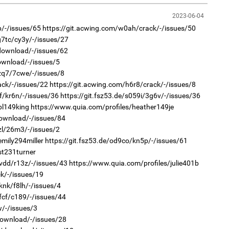
Мо
өн
2
"Х
2023-06-04
ЕБС
b/-/issues/65
https://git.acwing.com/w0ah/crack/-/issues/50
g7tc/cy3y/-/issues/27
/download/-/issues/62
download/-/issues/5
zq7/7cwe/-/issues/8
ack/-/issues/22
https://git.acwing.com/h6r8/crack/-/issues/8
1
rf/kr6n/-/issues/36
https://git.fsz53.de/s059i/3g6v/-/issues/36
Өн
bl149king
https://www.quia.com/profiles/heather149je
ду
2
ол
Ав
download/-/issues/84
тат
zl/26m3/-/issues/2
mily294miller
https://git.fsz53.de/od9co/kn5p/-/issues/61
st231turner
7vdd/r13z/-/issues/43
https://www.quia.com/profiles/julie401b
ck/-/issues/19
knk/f8lh/-/issues/4
fcf/c189/-/issues/44
1
w/-/issues/3
УИ
2
тэн
Са
download/-/issues/28
мэ