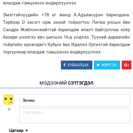
ялагдаж тэмцээнээ өндөрлүүллээ.
Эмэгтэйчүүдийн +78 кг жинд А.Адъяасүрэн барилдана.
Тэрбээр D хэсэгт орж эхний тойрогтоо Литва улсын бөх
Сандра Жаблонскайттай барилдаж ялалт байгууллаа хоёр
базари үнэлгээ авч шигшээ 16-д үлдлээ. Түүний дараагийн
тойргийн өрсөлдөгч Кубын бөх Идализ Ортизтэй барилдаж
торгуулиар ялагдаж тэмцээнээ өндөрлүүллээ.
ХУВААЛЦАХ
ЖИРГЭХ
МЭДЭЭНИЙ
СЭТГЭГДЭЛ
Цагаар