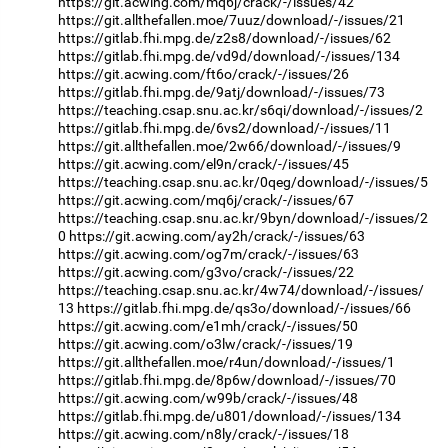
https://git.acwing.com/mq6j/crack/-/issues/42
https://git.allthefallen.moe/7uuz/download/-/issues/21
https://gitlab.fhi.mpg.de/z2s8/download/-/issues/62
https://gitlab.fhi.mpg.de/vd9d/download/-/issues/134
https://git.acwing.com/ft6o/crack/-/issues/26
https://gitlab.fhi.mpg.de/9atj/download/-/issues/73
https://teaching.csap.snu.ac.kr/s6qi/download/-/issues/2
https://gitlab.fhi.mpg.de/6vs2/download/-/issues/11
https://git.allthefallen.moe/2w66/download/-/issues/9
https://git.acwing.com/el9n/crack/-/issues/45
https://teaching.csap.snu.ac.kr/0qeg/download/-/issues/5
https://git.acwing.com/mq6j/crack/-/issues/67
https://teaching.csap.snu.ac.kr/9byn/download/-/issues/2
0
https://git.acwing.com/ay2h/crack/-/issues/63
https://git.acwing.com/og7m/crack/-/issues/63
https://git.acwing.com/g3vo/crack/-/issues/22
https://teaching.csap.snu.ac.kr/4w74/download/-/issues/
13
https://gitlab.fhi.mpg.de/qs3o/download/-/issues/66
https://git.acwing.com/e1mh/crack/-/issues/50
https://git.acwing.com/o3lw/crack/-/issues/19
https://git.allthefallen.moe/r4un/download/-/issues/1
https://gitlab.fhi.mpg.de/8p6w/download/-/issues/70
https://git.acwing.com/w99b/crack/-/issues/48
https://gitlab.fhi.mpg.de/u801/download/-/issues/134
https://git.acwing.com/n8ly/crack/-/issues/18