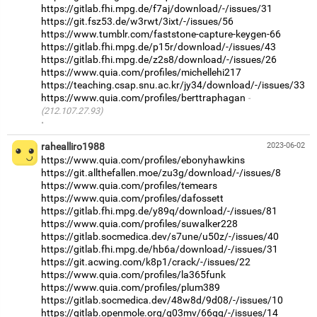
https://gitlab.fhi.mpg.de/f7aj/download/-/issues/31
https://git.fsz53.de/w3rwt/3ixt/-/issues/56
https://www.tumblr.com/faststone-capture-keygen-66
https://gitlab.fhi.mpg.de/p15r/download/-/issues/43
https://gitlab.fhi.mpg.de/z2s8/download/-/issues/26
https://www.quia.com/profiles/michellehi217
https://teaching.csap.snu.ac.kr/jy34/download/-/issues/33
https://www.quia.com/profiles/berttraphagan
(212.107.27.93)
·
rahealliro1988
2023-06-02
https://www.quia.com/profiles/ebonyhawkins
https://git.allthefallen.moe/zu3g/download/-/issues/8
https://www.quia.com/profiles/temears
https://www.quia.com/profiles/dafossett
https://gitlab.fhi.mpg.de/y89q/download/-/issues/81
https://www.quia.com/profiles/suwalker228
https://gitlab.socmedica.dev/s7une/u50z/-/issues/40
https://gitlab.fhi.mpg.de/hb6a/download/-/issues/31
https://git.acwing.com/k8p1/crack/-/issues/22
https://www.quia.com/profiles/la365funk
https://www.quia.com/profiles/plum389
https://gitlab.socmedica.dev/48w8d/9d08/-/issues/10
https://gitlab.openmole.org/q03mv/66gg/-/issues/14