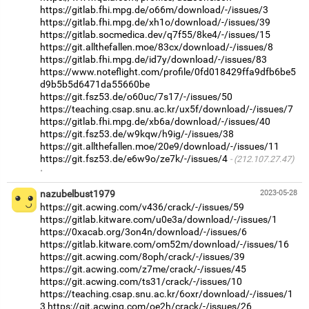
https://gitlab.fhi.mpg.de/o66m/download/-/issues/3
https://gitlab.fhi.mpg.de/xh1o/download/-/issues/39
https://gitlab.socmedica.dev/q7f55/8ke4/-/issues/15
https://git.allthefallen.moe/83cx/download/-/issues/8
https://gitlab.fhi.mpg.de/id7y/download/-/issues/83
https://www.noteflight.com/profile/0fd018429ffa9dfb6be5
d9b5b5d6471da55660be
https://git.fsz53.de/o60uc/7s17/-/issues/50
https://teaching.csap.snu.ac.kr/ux5f/download/-/issues/7
https://gitlab.fhi.mpg.de/xb6a/download/-/issues/40
https://git.fsz53.de/w9kqw/h9ig/-/issues/38
https://git.allthefallen.moe/20e9/download/-/issues/11
https://git.fsz53.de/e6w9o/ze7k/-/issues/4
(212.107.27.47)
·
nazubelbust1979
2023-05-28
https://git.acwing.com/v436/crack/-/issues/59
https://gitlab.kitware.com/u0e3a/download/-/issues/1
https://0xacab.org/3on4n/download/-/issues/6
https://gitlab.kitware.com/om52m/download/-/issues/16
https://git.acwing.com/8oph/crack/-/issues/39
https://git.acwing.com/z7me/crack/-/issues/45
https://git.acwing.com/ts31/crack/-/issues/10
https://teaching.csap.snu.ac.kr/6oxr/download/-/issues/1
3
https://git.acwing.com/oe2h/crack/-/issues/26