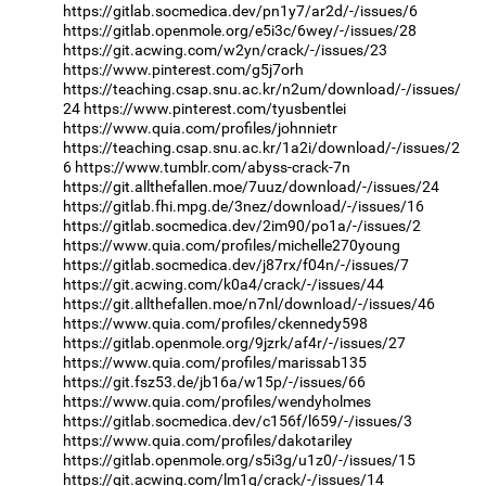
https://gitlab.socmedica.dev/pn1y7/ar2d/-/issues/6
https://gitlab.openmole.org/e5i3c/6wey/-/issues/28
https://git.acwing.com/w2yn/crack/-/issues/23
https://www.pinterest.com/g5j7orh
https://teaching.csap.snu.ac.kr/n2um/download/-/issues/
24
https://www.pinterest.com/tyusbentlei
https://www.quia.com/profiles/johnnietr
https://teaching.csap.snu.ac.kr/1a2i/download/-/issues/2
6
https://www.tumblr.com/abyss-crack-7n
https://git.allthefallen.moe/7uuz/download/-/issues/24
https://gitlab.fhi.mpg.de/3nez/download/-/issues/16
https://gitlab.socmedica.dev/2im90/po1a/-/issues/2
https://www.quia.com/profiles/michelle270young
https://gitlab.socmedica.dev/j87rx/f04n/-/issues/7
https://git.acwing.com/k0a4/crack/-/issues/44
https://git.allthefallen.moe/n7nl/download/-/issues/46
https://www.quia.com/profiles/ckennedy598
https://gitlab.openmole.org/9jzrk/af4r/-/issues/27
https://www.quia.com/profiles/marissab135
https://git.fsz53.de/jb16a/w15p/-/issues/66
https://www.quia.com/profiles/wendyholmes
https://gitlab.socmedica.dev/c156f/l659/-/issues/3
https://www.quia.com/profiles/dakotariley
https://gitlab.openmole.org/s5i3g/u1z0/-/issues/15
https://git.acwing.com/lm1q/crack/-/issues/14