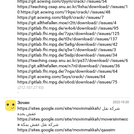
https://git.acwing.com/0yym/crack/-/issues/54
https://teaching.csap.snu.ac.kr/9xha/download/-/issues/1
0
https://git.acwing.com/19qw/crack/-/issues/48
https://git.acwing.com/6bp9/crack/-/issues/7
https://git.allthefallen.moe/r2tt/download/-/issues/4
https://gitlab.fhi.mpg.de/w4o4/download/-/issues/95
https://gitlab.fhi.mpg.de/7zpx/download/-/issues/125
https://gitlab.fhi.mpg.de/tl3v/download/-/issues/137
https://gitlab.fhi.mpg.de/5a8g/download/-/issues/42
https://gitlab.fhi.mpg.de/q5w1/download/-/issues/3
https://gitlab.fhi.mpg.de/5sdp/download/-/issues/34
https://teaching.csap.snu.ac.kr/ps37/download/-/issues/6
https://git.allthefallen.moe/n7nl/download/-/issues/36
https://gitlab.fhi.mpg.de/7nga/download/-/issues/64
https://git.acwing.com/5xys/crack/-/issues/64
https://gitlab.fhi.mpg.de/o6cd/download/-/issues/75
(212.107.27.93)
·
Зочин
2022-10-20
https://sites.google.com/site/movinmakkah/
شركة نقل
https://sites.google.com/site/movinmakkah/moversinmecc
a
https://sites.google.com/site/movinmakkah/qassim-