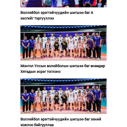
Воллейбол эрэгтэйчүүдийн шигшээ баг А
хэсгийг тэргүүллээ
Монгол Улсын волейболын шигшээ баг өнөөдөр
Хятадын эсрэг тоглоно
Воллейбол эрэгтэйчүүдийн шигшээ баг эхний
хожлоо байгууллаа