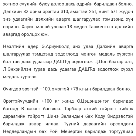
хотноо сүүлийн буюу долоо дахь өдрийн барилдаан болно.
Зурхай
Дэлхийн 82 орны эрэгтэй 310, эмэгтэй 261, нийт 571 жүдоч
энэ удаагийн дэлхийн аварга шалгаруулах тэмцээнд хүч
сорино. Харин манай улсаас 18 жүдоч Ташкентын дэлхийн
аваргад оролцох юм.
Нээлтийн өдөр Э.Ариунболд анх удаа Дэлхийн аварга
шалгаруулах тэмцээнд зодоглоод мөнгөн медаль хүртсэн
бол тав дахь удаагаар ДАШТ-д зодоглож Ц.Цогтбаатар алт,
Л.Энхрийлэн гурав дахь удаагаа ДАШТ-д зодоглож хүрэл
медаль хүртлээ.
Өчигдөр эрэгтэй +100, эмэгтэй +78 кг-ын барилдаан болно.
Эрэгтэйчүүдийн +100 кг жинд О.Цэцэнцэнгэл барилдах
бөгөөд В хэсэгт багтжээ. Тэрбээр эхний тойрогт хийлж
дараагийн тойрогт Шинэ Зеландын бөх Коду Эндрэвстэй
барилдаж цэвэр яллаа. Түүний дараагийн өрсөлдөгч
Неддерландын бөх Рой Мейертэй барилдаж торгуулиар