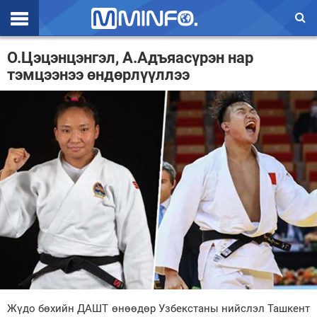
Эхлэл
О.Цэцэнцэнгэл, А.Адъяасүрэн нар
тэмцээнээ өндөрлүүллээ
Цаг агаар
Валют ханш
Улс төр
Эдийн засаг
Үзэл бодол
Спорт
Нийгэм
Дэлхий
Жүдо бөхийн ДАШТ өнөөдөр Узбекстаны нийслэл Ташкент
Энтертайнмэнт