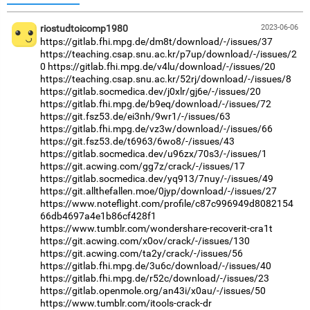
riostudtoicomp1980
2023-06-06
https://gitlab.fhi.mpg.de/dm8t/download/-/issues/37
https://teaching.csap.snu.ac.kr/p7up/download/-/issues/2
0
https://gitlab.fhi.mpg.de/v4lu/download/-/issues/20
https://teaching.csap.snu.ac.kr/52rj/download/-/issues/8
https://gitlab.socmedica.dev/j0xlr/gj6e/-/issues/20
https://gitlab.fhi.mpg.de/b9eq/download/-/issues/72
https://git.fsz53.de/ei3nh/9wr1/-/issues/63
https://gitlab.fhi.mpg.de/vz3w/download/-/issues/66
https://git.fsz53.de/t6963/6wo8/-/issues/43
https://gitlab.socmedica.dev/u96zx/70s3/-/issues/1
https://git.acwing.com/gg7z/crack/-/issues/17
https://gitlab.socmedica.dev/yq913/7nuy/-/issues/49
https://git.allthefallen.moe/0jyp/download/-/issues/27
https://www.noteflight.com/profile/c87c996949d8082154
66db4697a4e1b86cf428f1
https://www.tumblr.com/wondershare-recoverit-cra1t
https://git.acwing.com/x0ov/crack/-/issues/130
https://git.acwing.com/ta2y/crack/-/issues/56
https://gitlab.fhi.mpg.de/3u6c/download/-/issues/40
https://gitlab.fhi.mpg.de/r52c/download/-/issues/23
https://gitlab.openmole.org/an43i/x0au/-/issues/50
https://www.tumblr.com/itools-crack-dr