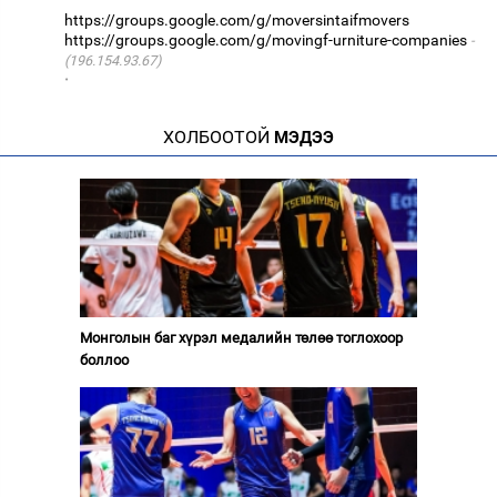
https://groups.google.com/g/moversintaifmovers
https://groups.google.com/g/movingf-urniture-companies
(196.154.93.67)
·
ХОЛБООТОЙ
МЭДЭЭ
Монголын баг хүрэл медалийн төлөө тоглохоор
боллоо