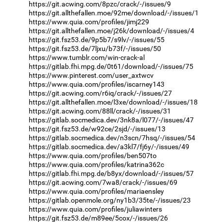
https://git.acwing.com/8pzc/crack/-/issues/9
https://git.allthefallen.moe/92me/download/-/issues/1
https://www.quia.com/profiles/jimj229
https://git.allthefallen.moe/j26k/download/-/issues/4
https://git.fsz53.de/9p5b7/s9lv/-/issues/55
https://git.fsz53.de/7ljxu/b73f/-/issues/50
https://www.tumblr.com/win-crack-al
https://gitlab.fhi.mpg.de/0t61/download/-/issues/75
https://www.pinterest.com/user_axtwcv
https://www.quia.com/profiles/iscarney143
https://git.acwing.com/r6iq/crack/-/issues/27
https://git.allthefallen.moe/l3xe/download/-/issues/18
https://git.acwing.com/88ll/crack/-/issues/31
https://gitlab.socmedica.dev/3nk8a/l077/-/issues/47
https://git.fsz53.de/w92ce/2sjd/-/issues/13
https://gitlab.socmedica.dev/n3scn/7hsq/-/issues/54
https://gitlab.socmedica.dev/a3kl7/fj6y/-/issues/49
https://www.quia.com/profiles/ben507to
https://www.quia.com/profiles/katrina362c
https://gitlab.fhi.mpg.de/b8yx/download/-/issues/57
https://git.acwing.com/7wa8/crack/-/issues/69
https://www.quia.com/profiles/mariaensley
https://gitlab.openmole.org/ny1b3/35te/-/issues/23
https://www.quia.com/profiles/juliawinters
https://git.fsz53.de/m89ee/5cox/-/issues/26