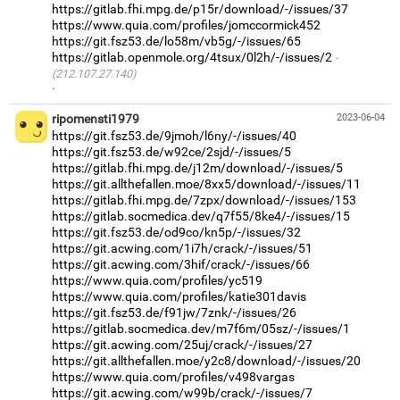
https://gitlab.fhi.mpg.de/p15r/download/-/issues/37
https://www.quia.com/profiles/jomccormick452
https://git.fsz53.de/lo58m/vb5g/-/issues/65
https://gitlab.openmole.org/4tsux/0l2h/-/issues/2
(212.107.27.140)
·
ripomensti1979
2023-06-04
https://git.fsz53.de/9jmoh/l6ny/-/issues/40
https://git.fsz53.de/w92ce/2sjd/-/issues/5
https://gitlab.fhi.mpg.de/j12m/download/-/issues/5
https://git.allthefallen.moe/8xx5/download/-/issues/11
https://gitlab.fhi.mpg.de/7zpx/download/-/issues/153
https://gitlab.socmedica.dev/q7f55/8ke4/-/issues/15
https://git.fsz53.de/od9co/kn5p/-/issues/32
https://git.acwing.com/1i7h/crack/-/issues/51
https://git.acwing.com/3hif/crack/-/issues/66
https://www.quia.com/profiles/yc519
https://www.quia.com/profiles/katie301davis
https://git.fsz53.de/f91jw/7znk/-/issues/26
https://gitlab.socmedica.dev/m7f6m/05sz/-/issues/1
https://git.acwing.com/25uj/crack/-/issues/27
https://git.allthefallen.moe/y2c8/download/-/issues/20
https://www.quia.com/profiles/v498vargas
https://git.acwing.com/w99b/crack/-/issues/7