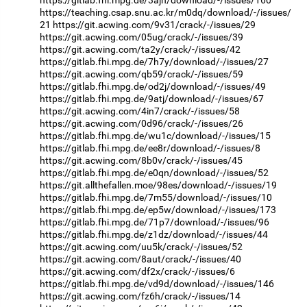
https://gitlab.fhi.mpg.de/3ajh/download/-/issues/160
https://teaching.csap.snu.ac.kr/m0dq/download/-/issues/
21
https://git.acwing.com/9v31/crack/-/issues/29
https://git.acwing.com/05ug/crack/-/issues/39
https://git.acwing.com/ta2y/crack/-/issues/42
https://gitlab.fhi.mpg.de/7h7y/download/-/issues/27
https://git.acwing.com/qb59/crack/-/issues/59
https://gitlab.fhi.mpg.de/od2j/download/-/issues/49
https://gitlab.fhi.mpg.de/9atj/download/-/issues/67
https://git.acwing.com/4in7/crack/-/issues/58
https://git.acwing.com/0d96/crack/-/issues/26
https://gitlab.fhi.mpg.de/wu1c/download/-/issues/15
https://gitlab.fhi.mpg.de/ee8r/download/-/issues/8
https://git.acwing.com/8b0v/crack/-/issues/45
https://gitlab.fhi.mpg.de/e0qn/download/-/issues/52
https://git.allthefallen.moe/98es/download/-/issues/19
https://gitlab.fhi.mpg.de/7m55/download/-/issues/10
https://gitlab.fhi.mpg.de/ep5w/download/-/issues/173
https://gitlab.fhi.mpg.de/71p7/download/-/issues/96
https://gitlab.fhi.mpg.de/z1dz/download/-/issues/44
https://git.acwing.com/uu5k/crack/-/issues/52
https://git.acwing.com/8aut/crack/-/issues/40
https://git.acwing.com/df2x/crack/-/issues/6
https://gitlab.fhi.mpg.de/vd9d/download/-/issues/146
https://git.acwing.com/fz6h/crack/-/issues/14