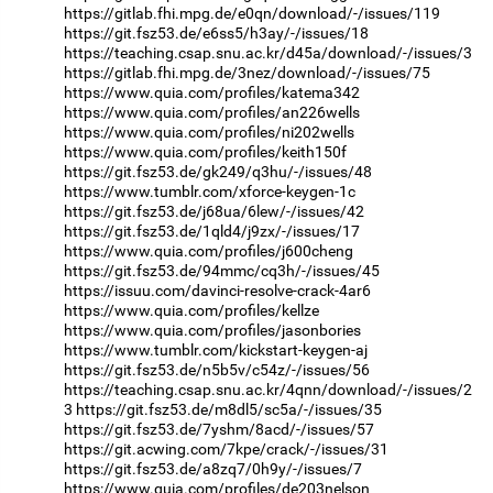
https://gitlab.fhi.mpg.de/e0qn/download/-/issues/119
https://git.fsz53.de/e6ss5/h3ay/-/issues/18
https://teaching.csap.snu.ac.kr/d45a/download/-/issues/3
https://gitlab.fhi.mpg.de/3nez/download/-/issues/75
https://www.quia.com/profiles/katema342
https://www.quia.com/profiles/an226wells
https://www.quia.com/profiles/ni202wells
https://www.quia.com/profiles/keith150f
https://git.fsz53.de/gk249/q3hu/-/issues/48
https://www.tumblr.com/xforce-keygen-1c
https://git.fsz53.de/j68ua/6lew/-/issues/42
https://git.fsz53.de/1qld4/j9zx/-/issues/17
https://www.quia.com/profiles/j600cheng
https://git.fsz53.de/94mmc/cq3h/-/issues/45
https://issuu.com/davinci-resolve-crack-4ar6
https://www.quia.com/profiles/kellze
https://www.quia.com/profiles/jasonbories
https://www.tumblr.com/kickstart-keygen-aj
https://git.fsz53.de/n5b5v/c54z/-/issues/56
https://teaching.csap.snu.ac.kr/4qnn/download/-/issues/2
3
https://git.fsz53.de/m8dl5/sc5a/-/issues/35
https://git.fsz53.de/7yshm/8acd/-/issues/57
https://git.acwing.com/7kpe/crack/-/issues/31
https://git.fsz53.de/a8zq7/0h9y/-/issues/7
https://www.quia.com/profiles/de203nelson