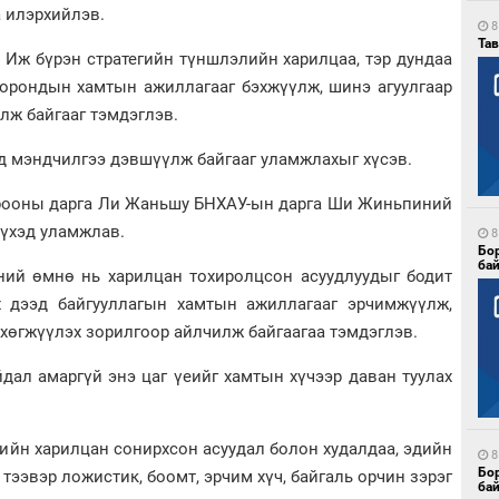
а илэрхийлэв.
8
Тав
Иж бүрэн стратегийн түншлэлийн харилцаа, тэр дундаа
хоорондын хамтын ажиллагааг бэхжүүлж, шинэ агуулгаар
улж байгааг тэмдэглэв.
 мэндчилгээ дэвшүүлж байгааг уламжлахыг хүсэв.
рооны дарга Ли Жаньшу БНХАУ-ын дарга Ши Жиньпиний
сүхэд уламжлав.
8
Бо
ба
үний өмнө нь харилцан тохиролцсон асуудлуудыг бодит
ох дээд байгууллагын хамтын ажиллагааг эрчимжүүлж,
 хөгжүүлэх зорилгоор айлчилж байгаагаа тэмдэглэв.
дал амаргүй энэ цаг үеийг хамтын хүчээр даван туулах
гийн харилцан сонирхсон асуудал болон худалдаа, эдийн
8
Бо
, тээвэр ложистик, боомт, эрчим хүч, байгаль орчин зэрэг
ба