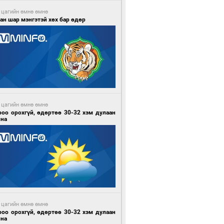
 цагийн өмнө өмнө
ан шар мэнгэтэй хөх бар өдөр
 цагийн өмнө өмнө
роо орохгүй, өдөртөө 30-32 хэм дулаан
йна
 цагийн өмнө өмнө
роо орохгүй, өдөртөө 30-32 хэм дулаан
йна