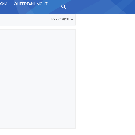
ХИЙ
ЭНТЕРТАЙНМЭНТ
ЗУРХАЙ
БҮХ СЭДЭВ