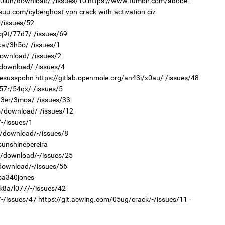
r/0iun/download/-/issues/10
https://www.tumblr.com/adobe-
ssuu.com/cyberghost-vpn-crack-with-activation-ciz
1
УИ
-/issues/52
тэн
pq9t/77d7/-/issues/69
2
kai/3h5o/-/issues/1
Хөш
download/-/issues/2
/download/-/issues/4
jesusspohn
https://gitlab.openmole.org/an43i/x0au/-/issues/48
g57r/54qx/-/issues/5
q3er/3moa/-/issues/33
qo/download/-/issues/12
1
Зу
/-/issues/1
өд
2
x5/download/-/issues/8
Хө
sunshinepereira
та
i0/download/-/issues/25
/download/-/issues/56
sa340jones
k8a/l077/-/issues/42
/-/issues/47
https://git.acwing.com/05ug/crack/-/issues/11
1
Бо