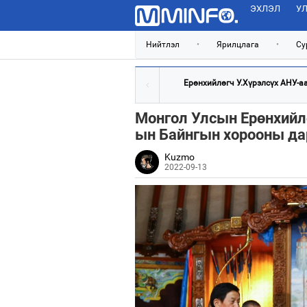
ЭХЛЭЛ
УЛ
Нийтлэл
•
Ярилцлага
•
Су
Ерөнхийлөгч У.Хүрэлсүх АНУ-аас
Монгол Улсын Ерөнхийл
ын Байнгын хорооны да
Kuzmo
2022-09-13