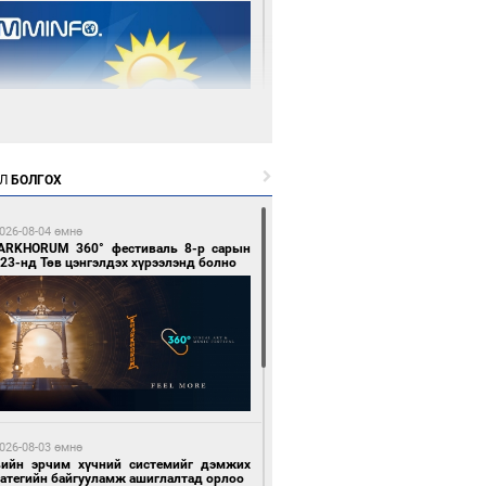
 өдрийн өмнө өмнө
Л
БОЛГОХ
цтой зөрчил гаргасан автобусны
лоочийг ажлаас нь чөлөөлжээ
026-08-04 өмнө
ARKHORUM 360° фестиваль 8-р сарын
23-нд Төв цэнгэлдэх хүрээлэнд болно
 өдрийн өмнө өмнө
гтуугаар тээврийн хэрэгсэл жолоодсон
зөрчил бүртгэгдлээ
026-08-03 өмнө
вийн эрчим хүчний системийг дэмжих
ратегийн байгууламж ашиглалтад орлоо