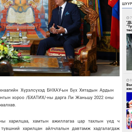
ШУУ
7
"Д
“Т
тө
8
Во
хэс
хнаагийн Хүрэлсүхэд БНХАУ-ын Бүх Хятадын Ардын
нгын хороо /БХАТИХ/-ны дарга Ли Жаньшу 2022 оны
раалхав.
рны харилцаа, хамтын ажиллагаа цар тахлын үед ч
 түвшний харилцан айлчлалын давтамж хадгалагдаж