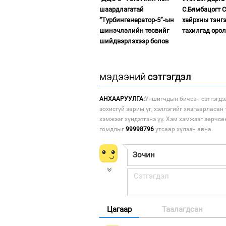
шаардлагатай
С.Бямбацогт 
“Турбингенератор-5”-ын
хайрхны тэнгэ
шинэчлэлийн төсвийг
тахилгад оро
шийдвэрлэхээр болов
МЭДЭЭНИЙ
СЭТГЭГДЭЛ
АНХААРУУЛГА:
Уншигчдын бичсэн сэтгэгдэ
зохисгүй зарим үг, хэллэгийг хязгаарласан 
хэмжээг хүндэтгэнэ үү. Хэм хэмжээг зөрчсө
гомдлыг
99998796
утсаар хүлээн авна.
Цагаар
Таалагдсан