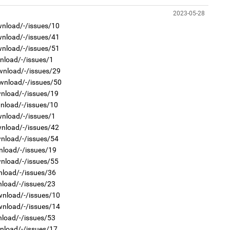
ба
2
2023-05-28
"Х
ЕБС
wnload/-/issues/10
wnload/-/issues/41
wnload/-/issues/51
nload/-/issues/1
wnload/-/issues/29
wnload/-/issues/50
1
wnload/-/issues/19
Бү
тээ
wnload/-/issues/10
2
wnload/-/issues/1
Ав
тат
wnload/-/issues/42
wnload/-/issues/54
nload/-/issues/19
wnload/-/issues/55
nload/-/issues/36
nload/-/issues/23
1
wnload/-/issues/10
МИ
аж
wnload/-/issues/14
2
nload/-/issues/53
Б.
би
wnload/-/issues/17