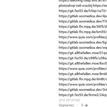
https://teaching.csap.snu.ac.k
photoshop-cs6-cracktj
https://i
https://git.fsz53.de/h3iqr/ra73/
https://gitlab.socmedica.dev/4
https://gitlab.socmedica.dev/f1
https://gitlab.fhi.mpg.de/36f5/
https://gitlab.fhi.mpg.de/bm55
https://www.quia.com/profiles/
https://gitlab.socmedica.dev/6
https://gitlab.socmedica.dev/w
https://git.allthefallen.moe/01
https://git.fsz53.de/z98fk/u38s
https://git.allthefallen.moe/8x
https://www.quia.com/profiles/
https://git.allthefallen.moe/8m
https://gitlab.fhi.mpg.de/dm8t
https://www.quia.com/profiles/
https://gitlab.socmedica.dev/3n
https://git.fsz53.de/9rms2/24cj
(212.107.27.65)
·
Хариулах
0