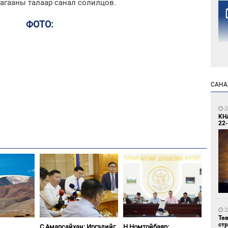
агааны талаар санал солилцов.
ФОТО:
1
САНА
Но
жо
2
KH
22-
1
Со
69 
2
Тө
ст
С.Амарсайхан: Иргэдийг
Н.Номтойбаяр: