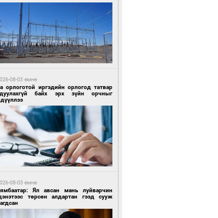
 өдрийн өмнө өмнө
ландын алдарт Boyzone хамтлагийн
шүүн Ronan Keating Монголд анх удаа
улна
026-08-03 өмнө
га орлоготой иргэдийн орлогод татвар
гдуулахгүй байх эрх зүйн орчныг
рдүүллээ
 өдрийн өмнө өмнө
ны эрчим хүчээр гэрэлтдэг үйлдвэр
026-08-03 өмнө
Нямбаатар: Ял авсан мань луйварчин
дэнэтээс төрсөн алдартан гээд сууж
агдсан