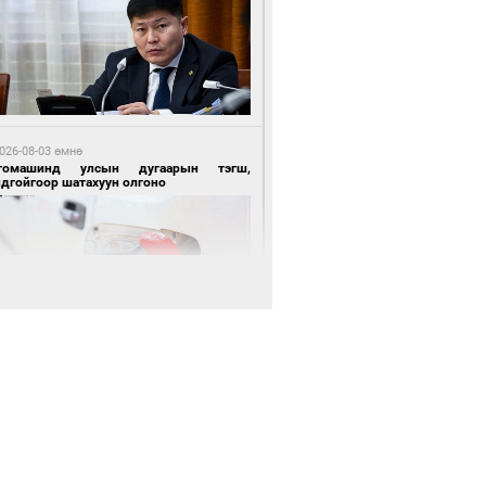
 өдрийн өмнө өмнө
нгол Улсын волейболын шигшээ баг
өөдөр Хятадын эсрэг тоглоно
026-08-03 өмнө
томашинд улсын дугаарын тэгш,
ндгойгоор шатахуун олгоно
 өдрийн өмнө өмнө
өөдөр сондгой тоогоор төгссөн улсын
гаартай автомашинтай иргэдэд шатахуун
гоно
026-08-03 өмнө
таг заагдсан” С.Зориг