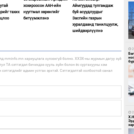
Сутай
хохироосон ААН-ийн
Аймгуудад тулгамдаж
рийг тахих
нуугтмал хөрөнгийг
буй асуудлуудыг
лцлоо
битүүмжлэнэ
Засгийн газрын
хуралдаанд танилцуулж,
шийдвэрлүүлнэ
1
Ир
ги
ду
2
Ба
но
лд mminfo.mn хариуцлага хүлээхгүй болно. ХХЗХ-ны журмын дагуу зүй
бү
тул ТА сэтгэгдэл бичихдээ хууль зүйн болон ёс суртахууны хэм
н сэтгэгдлийг админ устгах эрхтэй. Сэтгэгдэлтэй холбоотой санал
1
Нар
2
Х.
Эр
хар