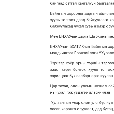
байгаад сэтгэл хангалуун байгаага
Байнгын хорооны даргын айлчлал 
хууль тогтоох дээд байгууллага 
баяжуулахад чухал хувь нэмэр ору
Мөн БНХАУ-ын дарга Ши Жиньпинд
БНХАУ-ын БХАТИХ-ын Байнгын хо
мэндчилгээг Ерөнхийлөгч У.Хүрэл
Тэрбээр хоёр орны төрийн тэргү
ажил хэрэг болгох, хууль тогто
харилцааг бүх салбарт өргөжүүлэн
Цар тахал, олон улсын нөхцөл бай
нь чухал гэж үздэгээ илэрхийлэв.
Уулзалтын үеэр олон улс, бүс нут
засаг, хөрөнгө оруулалт, дэд бүтэц