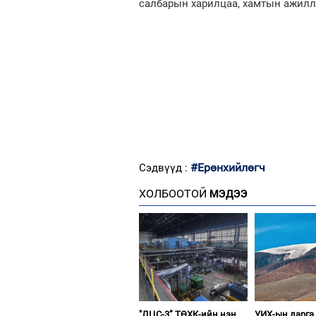
салбарын харилцаа, хамтын ажилл
#Ерөнхийлөгч
Сэдвүүд :
ХОЛБООТОЙ
МЭДЭЭ
"ДЦС-3” ТӨХК-ийн нэн
УИХ-ын дарга