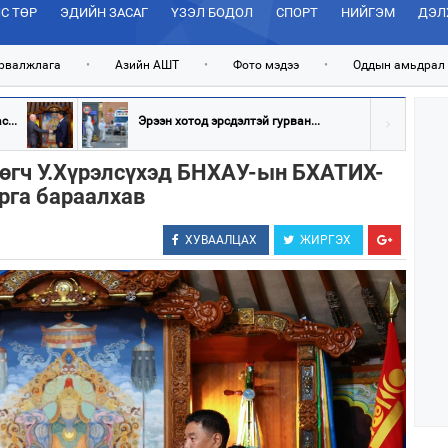
С ТӨР
ЭДИЙН ЗАСАГ
ҮЗЭЛ БОДОЛ
СПОРТ
НИЙГЭМ
ДЭЛ
рвалжлага
•
Азийн АШТ
•
Фото мэдээ
•
Оддын амьдрал
...
Эрээн хотод эрсдэлтэй гурван...
өгч У.Хүрэлсүхэд БНХАУ-ын БХАТИХ-
рга бараалхав
ХУВААЛЦАХ
ЖИРГЭХ