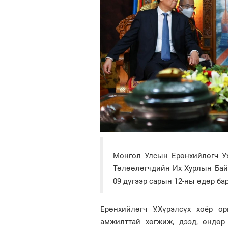
Монгол Улсын Ерөнхийлөгч У
Төлөөлөгчдийн Их Хурлын Бай
09 дүгээр сарын 12-ны өдөр ба
Ерөнхийлөгч У.Хүрэлсүх хоёр о
амжилттай хөгжиж, дээд, өндөр