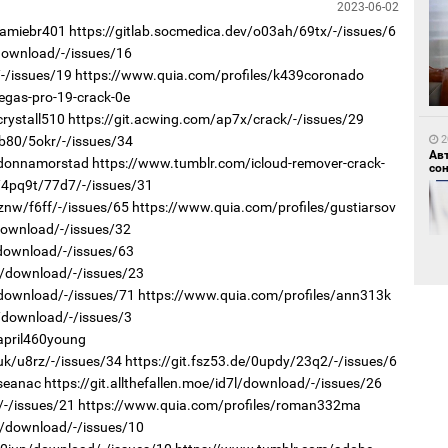
2023-06-02
jamiebr401
https://gitlab.socmedica.dev/o03ah/69tx/-/issues/6
/download/-/issues/16
1
/-/issues/19
https://www.quia.com/profiles/k439coronado
Мо
өн
egas-pro-19-crack-0e
rystall510
https://git.acwing.com/ap7x/crack/-/issues/29
2
qb80/5okr/-/issues/34
Ав
/donnamorstad
https://www.tumblr.com/icloud-remover-crack-
со
v/4pq9t/77d7/-/issues/31
znw/f6ff/-/issues/65
https://www.quia.com/profiles/gustiarsov
download/-/issues/32
/download/-/issues/63
1
1x/download/-/issues/23
Өн
ду
/download/-/issues/71
https://www.quia.com/profiles/ann313k
ол
i/download/-/issues/3
april460young
2
“Ну
uk/u8rz/-/issues/34
https://git.fsz53.de/0updy/23q2/-/issues/6
seanac
https://git.allthefallen.moe/id7l/download/-/issues/26
/-/issues/21
https://www.quia.com/profiles/roman332ma
vn/download/-/issues/10