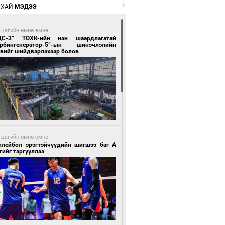
РХАЙ
МЭДЭЭ
 цагийн өмнө өмнө
ЦС-3” ТӨХК-ийн нэн шаардлагатай
урбингенератор-5”-ын шинэчлэлийн
свийг шийдвэрлэхээр болов
 цагийн өмнө өмнө
ллейбол эрэгтэйчүүдийн шигшээ баг А
гийг тэргүүллээ