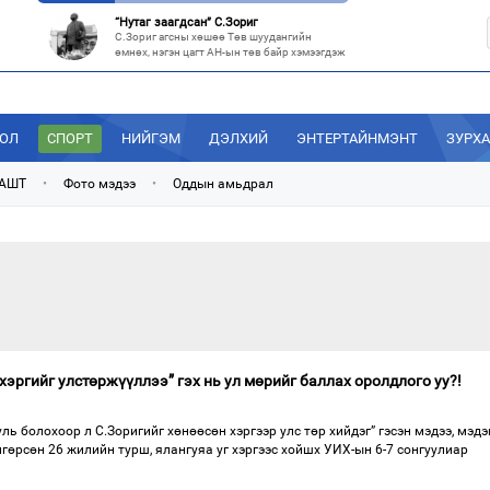
“Нутаг заагдсан” С.Зориг
С.Зориг агсны хөшөө Төв шуудангийн
өмнөх, нэгэн цагт АН-ын төв байр хэмээгдэж
МАН-ын 50 настнууд Хөвсгөлд, 40 настнууд нь Хэнтийд “хуралджэ
Энэ зуны туршид монголчууд эдийн засгийн
хямралыг утгаар нь эдэлсээр
ДОЛ
СПОРТ
НИЙГЭМ
ДЭЛХИЙ
ЭНТЕРТАЙНМЭНТ
ЗУРХ
Эрх зүйн үндэслэл нь тодорхойгүй “гадаад элч нарын” томилгоо
Сүүлийн үед Улаанбаатар болон аймгуудаас
 АШТ
•
Фото мэдээ
•
Оддын амьдрал
дэлхийн хотуудад биет төлөөлөгч
“С.Зоригийн талбай” болгочих, Хотын дарга аа?
Төв шуудангийн урдах талбайд өнөөдрийг
хүртэл 27 жил байрласан С.Зориг
хэргийг улстөржүүллээ” гэх нь ул мөрийг баллах оролдлого уу?!
ль болохоор л С.Зоригийг хөнөөсөн хэргээр улс төр хийдэг” гэсэн мэдээ, мэдэ
өнгөрсөн 26 жилийн турш, ялангуяа уг хэргээс хойшх УИХ-ын 6-7 сонгуулиар