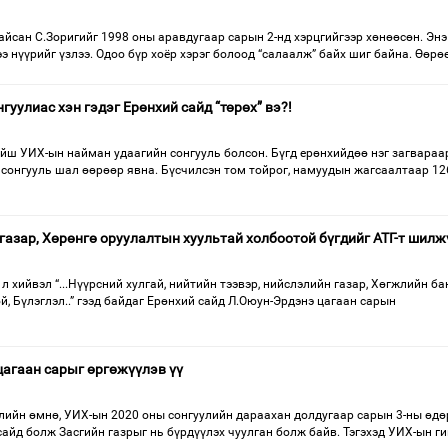
йсан С.Зоригийг 1998 оны аравдугаар сарын 2-нд хэрцгийгээр хөнөөсөн. Энэ
э нүүрийг үзлээ. Одоо бүр хоёр хэрэг болоод “салаалж” байх шиг байна. Өөрө
гуулиас хэн гэдэг Ерөнхий сайд “төрөх” вэ?!
ойш УИХ-ын найман удаагийн сонгууль болсон. Бүгд ерөнхийдөө нэг загвараа
 сонгууль шал өөрөөр явна. Бүсчилсэн том тойрог, намуудын жагсаалтаар 12
газар, Хөрөнгө оруулалтын хуультай холбоотой бүгдийг АТГ-т шилж
в л хийвэл “...Нүүрсний хулгай, нийтийн тээвэр, нийслэлийн газар, Хөгжлийн ба
ой, Бүлэглэл..” гээд байдаг Ерөнхий сайд Л.Оюун-Эрдэнэ цагаан сарын
цагаан сарыг өргөжүүлэв үү
лийн өмнө, УИХ-ын 2020 оны сонгуулийн дараахан долдугаар сарын 3-ны өдө
сайд болж Засгийн газрыг нь бүрдүүлэх чуулган болж байв. Тэгэхэд УИХ-ын г