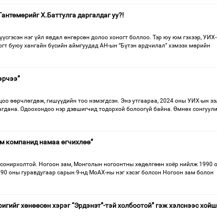
Гантөмөрийг Х.Баттулга даргалдаг уу?!
 үүсгэсэн нэг үйл явдал өнгөрсөн долоо хоногт боллоо. Тэр юу юм гэхээр, УИХ
огт буюу хангайн бүсийн аймгуудад АН-ын “Бүтэн ардчилал” хэмээх мөрийн
эрчээ”
цоо өөрчлөгдөж, гишүүдийн тоо нэмэгдсэн. Энэ утгаараа, 2024 оны УИХ-ын э
агдана. Одоохондоо нэр дэвшигчид тодорхой болоогүй байна. Өмнөх сонгуул
том компанид намаа өгчихлөө”
 сонирхолтой. Ногоон зам, Монголын ногоонтны хөдөлгөөн хоёр нийлж 1990 
990 оны гуравдугаар сарын 9-нд МоАХ-ны нэг хэсэг болсон Ногоон зам болон
ригийг хөнөөсөн хэрэг “Эрдэнэт”-тэй холбоотой” гэж хэлснээс хойш