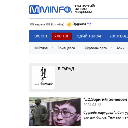
o
Эрдэнэт
C
08 сарын 08
(Бямба)
o
Улаанбаатар
C
o
Дархан
C
ЭХЛЭЛ
УЛС ТӨР
ЭДИЙН ЗАСАГ
ҮЗЭЛ БО
Нийтлэл
•
Ярилцлага
•
Сурвалжлага
•
Азийн
Б.ГАРЬД
“…С.Зоригийг хөнөөсөн 
2024-03-12
Сүүлийн өдрүүдэд “…Сонгуу
үзэгдэх болов. Үнэхээр ч 