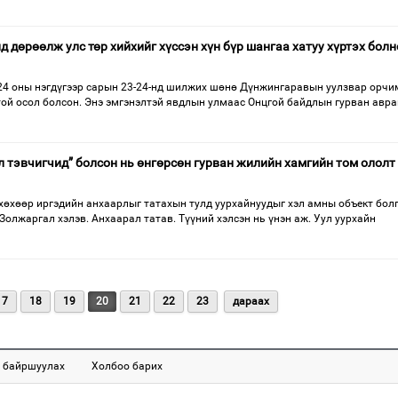
 дөрөөлж улс төр хийхийг хүссэн хүн бүр шангаа хатуу хүртэх болн
024 оны нэгдүгээр сарын 23-24-нд шилжих шөнө Дүнжингаравын уулзвар орчи
ой осол болсон. Энэ эмгэнэлтэй явдлын улмаас Онцгой байдлын гурван авра
л тэвчигчид” болсон нь өнгөрсөн гурван жилийн хамгийн том ололт
дөхөхөөр иргэдийн анхаарлыг татахын тулд уурхайнуудыг хэл амны объект бол
Золжаргал хэлэв. Анхаарал татав. Түүний хэлсэн нь үнэн аж. Уул уурхайн
17
18
19
20
21
22
23
дараах
 байршуулах
Холбоо барих