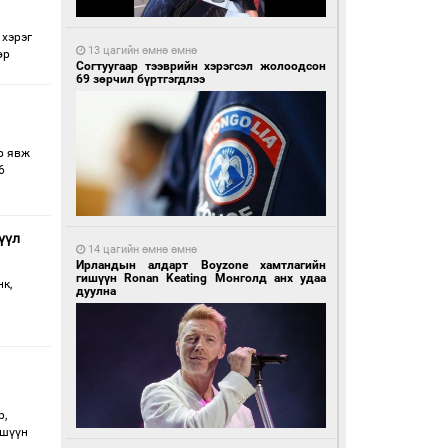
 хэрэг
13 цагийн өмнө өмнө
өр
Согтуугаар тээврийн хэрэгсэл жолоодсон
69 зөрчил бүртгэгдлээ
р явж
6
үүл
14 цагийн өмнө өмнө
Ирландын алдарт Boyzone хамтлагийн
гишүүн Ronan Keating Монголд анх удаа
нк,
дуулна
р,
ишүүн