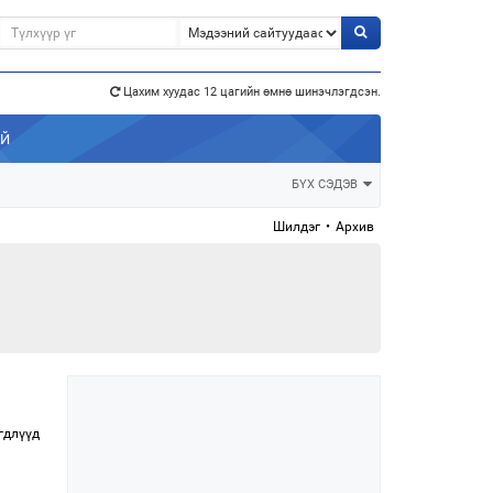
Цахим хуудас 12 цагийн өмнө шинэчлэгдсэн.
э”
АЙ
БҮХ СЭДЭВ
Шилдэг
•
Архив
гдлүүд