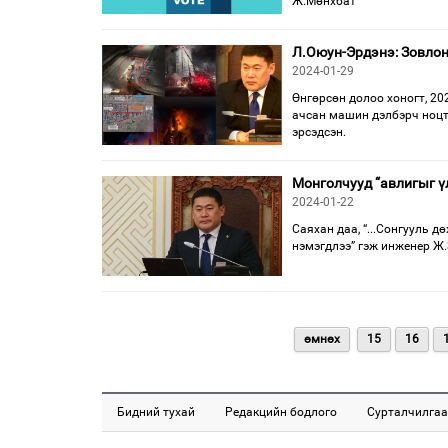
Ж.Мөнхбат
Л.Оюун-Эрдэнэ: Зовлонд
2024-01-29
Өнгөрсөн долоо хоногт, 2
ачсан машин дэлбэрч ноцт
эрсэдсэн.
Монголчууд “авлигыг ү
2024-01-22
Саяхан даа, “...Сонгууль 
нэмэгдлээ” гэж инженер Ж.
өмнөх
15
16
Бидний тухай
Редакцийн бодлого
Сурталчилгаа