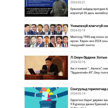
2024-02-21
Ерөнхий сайдад яригдаж ба
илрэлгүй 26 дахь жилийнхэ
Үнэмлэхүй ялагчгүй сон
2024-02-19
Монголд 1990-ээд оноос х
ирсэн. Харин энэ 2024 оны
гишүүнийг сонгох
Л.Оюун-Эрдэнэ: Хотын 
2024-02-16
Ам л нээвэл “...Авлига”, са
“Эрдэнэтийн 49”, Оюу толг
Сонгуульд горилогчид 
2024-02-14
Одоогоос бараг дөрвөн жи
У.Хүрэлсүх дахин Ерөнхий 