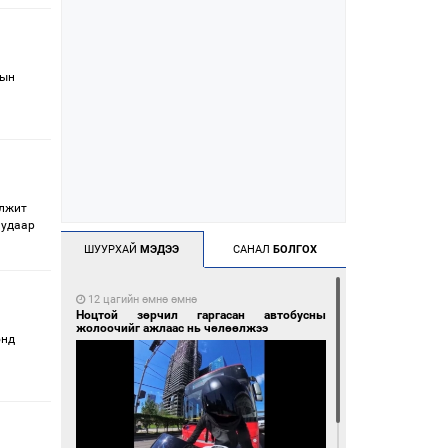
-ын
элжит
иудаар
ШУУРХАЙ
МЭДЭЭ
САНАЛ
БОЛГОХ
12 цагийн өмнө өмнө
Ноцтой зөрчил гаргасан автобусны
жолоочийг ажлаас нь чөлөөлжээ
онд