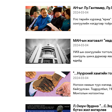
АН-ыг Лу.Гантөмөр, Лу.
2024-03-04
Улс төрийн хүрээнд “яриа”
сонгуулийн нэгдүгээр тойр
МАН-ын жагсаалт “эвд
2024-03-04
УИХ-ын сонгуулийн тогтол
сонгууль шинэ дүрмээр яв
өдийд
"...Нүүрсний хамгийн 
2024-03-04
Ногоон намын түүх нэлээд
байгуулсан. Тодруулбал, 1
Монголын ногоонтны
Л.Оюун-Эрдэнэ “...С.Зо
бүтэн жил өнгөрлөө