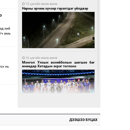
15 цагийн өмнө өмнө
Нарны эрчим хүчээр гэрэлтдэг үйлдвэр
о
мд хий
гч амь
16 цагийн өмнө өмнө
Монгол Улсын волейболын шигшээ баг
өнөөдөр Хятадын эсрэг тоглоно
гох нь
16 цагийн өмнө өмнө
ДЭЭШЭЭ БУЦАХ
Өнөөдөр сондгой тоогоор төгссөн улсын
дугаартай автомашинтай иргэдэд шатахуун
олгоно