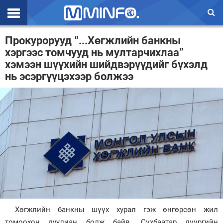
Эхлэл
Прокурорууд “...Хөгжлийн банкны
хэргээс томчууд нь мултарчихлаа”
Цаг агаар
хэмээн шүүхийн шийдвэрүүдийг бүхэлд
нь эсэргүүцэхээр болжээ
Валют ханш
Улс төр
Эдийн засаг
Үзэл бодол
Спорт
Нийгэм
Дэлхий
Хөгжлийн банкны шүүх хурал гэж өнгөрсөн жил
Энтертайнмэнт
томоохон дуулиан болж байв. Сүхбаатар дүүргийн