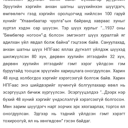
Эрүүгийн хэргийн анхан шатны шүүхийнхэн шүүгдэгч,
Зурхай
өмгөөлөгч гээд хэргийн оролцогчид нийлсэн 100 гаруй
хүнийг “Улаанбаатар чуулга”-ын байранд хавраас зуныг
хүртэл хэдэн сар шүүсэн. Тэр шүүх хурлыг “…1937 оны
“Бөмбөгөр ногоон”-д болсон эмгэнэлт шүүх хуралтай яг
адилхан үйл явдал болж байна” гэцгээж байв. Сануулахад,
анхан шатны шүүх НПГ-аас яллах дүгнэлт үйлдэж шүүхэд
шилжүүлсэн 80 хүн, дөрвөн хуулийн этгээдийн 32 хүн,
дөрвөн хуулийн этгээдийг гэмт хэрэг үйлдсэн гэм
буруутайд тооцож эрүүгийн хариуцлага оногдуулсан. Харин
48 хүнд холбогдох хэргийг хэрэгсэхгүй болгож байв. Харин
НПГ-аас энэ шийдвэрийг хүчингүй болгуулахаар өвөл нь
эсэргүүцэл бичиж хүргүүлсэн. Эсэргүүцэлдээ “…Дээрх нэр
бүхий 48 хүний хэргийг үндэслэлгүй хэрэгсэхгүй болгосон.
Мөн зарим шүүгдэгч нарт зорчих эрх хязгаарлах, торгох ял
оногдуулсан. Эдгээр нь тэдний үйлдсэн гэмт хэрэгт
тохироогүй, ял нь хөнгөдсөн” гэсэн байдаг.