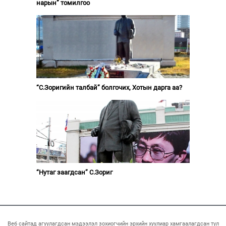
нарын” томилгоо
“С.Зоригийн талбай” болгочих, Хотын дарга аа?
“Нутаг заагдсан” С.Зориг
Веб сайтад агуулагдсан мэдээлэл зохиогчийн эрхийн хуулиар хамгаалагдсан тул