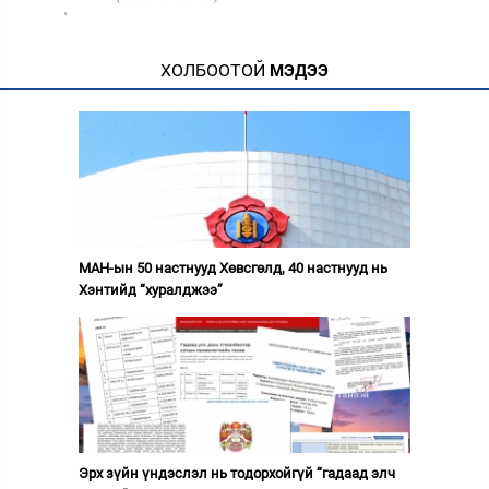
·
ХОЛБООТОЙ
МЭДЭЭ
МАН-ын 50 настнууд Хөвсгөлд, 40 настнууд нь
Хэнтийд “хуралджээ”
Эрх зүйн үндэслэл нь тодорхойгүй “гадаад элч