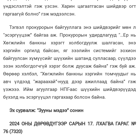
үндэслэлтэй гэж үзсэн. Харин цагаатгасан шийдвэр огт
гаргаагүй болно” гэж мэдээлсэн.
Тэгвэл прокурорын байгууллага энэ шийдвэрийг мөн л
“эсэргүүцэж” байгаа аж. Прокурорын удирдлагууд “…Ер нь
Хөгжлийн банкны хэрэгт холбогдуулж шалгасан, энэ
хэргийн оргилд байсан, яг зээлийн системийг зохион
байгуулсан хүмүүсийг шүүхийн шатанд сулласаар, сүүлдээ
эзэн холбогдогчгүй хэрэг болж дуусаж байна” гэж буй аж.
Өөрөөр хэлбэл, “Хөгжлийн банкны хэргийн томчуудыг нь
авч үлдээд “жараахай”-нууд дээр ажиллаад байна” гэж
үзжэээ. Ийм агуулгаар НПГ-аас шүүхийн шийдвэрүүдэд
бүхэлд нь эсэргүүцэл гаргахаар болсон байна.
Эх сурвалж: “Зууны мэдээ” сонин
2024 ОНЫ ДӨРӨВДҮГЭЭР САРЫН 17. ЛХАГВА ГАРАГ. №
76 (7320)