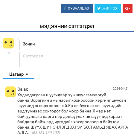
ХУВААЛЦАХ
ЖИРГЭХ
МЭДЭЭНИЙ
СЭТГЭГДЭЛ
Цагаар
Са ах
2024-04-21
Худалдагдсан шүүгчдээр хүн шүүлгэмээргүй
байна.Зоригийн амь насыг хохироосон хэргийг шүүсэн
шүүгчид огцорх хэрэгтэй.Ёр нь бүх шатны шүүгчдийг
ард түмнээс сонгодог болмоор байна.Ямар нэг
байгууллага дарга нэр дэвшүүлэх нь шүүгчид хараат
байдалд байж ард иргэдийг хохироосоор л байх юм
байна.ШҮҮХ ШИНЭЧЛЭГДЭХГЗЙ БОЛ АМЬД ЯВАХ АРГА
АЛГА.
(66.181.160.102)