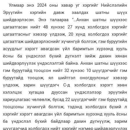
Улмаар энэ 2024 оны хавар уг хэргийг Нийслэлийн
Эрүүгийн хэргийн давж заалдах шатны шүүх
шийдвэрлэсэн. Энэ талаараа “…Анхан шатны шүүхээс
цагаатгасан нийт 48 хүнээс 27 хүнд холбогдох хэргийг
цагаатгасныг хэвээр үлдээж, 20 хүнд холбогдох хэргийг
цагаатгаж шийдвэрлэснийг хүчингүй болгож, гэм буруугийн
асуудлыг хэрэгт авагдсан үйл баримтын хүрээнд хууль
ёсны ба үндэслэл бүхий дүгнэлт хийж дахин хянан
шийдвэрлүүлэх үндэслэлтэй байна. Анхан шатны шүүхээс
гэм буруутайд тооцсон нийт 32 хүнээс 10 шүүгдэгчийг гэм
буруутайд тооцож, ял шийтгэл оногдуулсныг хэвээр
үлдээж, харин шүүгдэгч С-д холбогдох хэрэгт хөөн
хэлэлцэх хугацаа дууссан үндэслэлээр эрүүгийн
хариуцлагаас чөлөөлж, бусад 22 шүүгдэгчийг гэм буруутайд
тооцсоны хүчингүй болгож, тэдэнд холбогдох бүхий л
хэргийг хэрэгт авагдсан үйл баримтын хүрээнд хууль ёсны
ба үндэслэл бүхий байдлаар дахин дүгнүүлж, зарим
шүүгдэгчид холбогдох нийт хэргийг нэгмөр шийдвэрлүүлэх