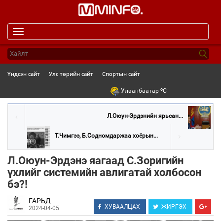
Toggle
navigation
Үндсэн сайт
Улс төрийн сайт
Спортын сайт
o
Улаанбаатар
C
Л.Оюун-Эрдэнийн ярьсан...
Т.Чимгээ, Б.Содномдаржаа хоёрын...
Л.Оюун-Эрдэнэ яагаад С.Зоригийн
үхлийг системийн авлигатай холбосон
бэ?!
ГАРЬД
ХУВААЛЦАХ
ЖИРГЭХ
2024-04-05