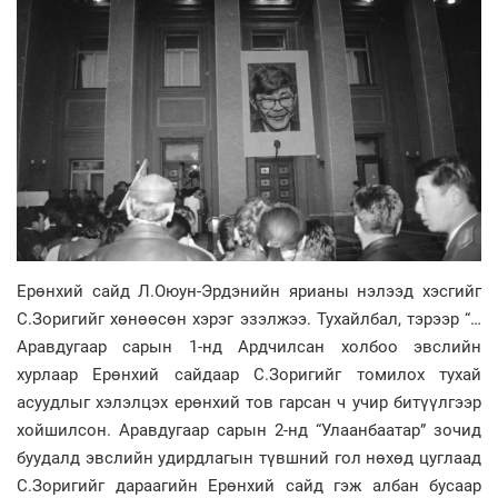
Ерөнхий сайд Л.Оюун-Эрдэнийн ярианы нэлээд хэсгийг
С.Зоригийг хөнөөсөн хэрэг эзэлжээ. Тухайлбал, тэрээр “…
Аравдугаар сарын 1-нд Ардчилсан холбоо эвслийн
хурлаар Ерөнхий сайдаар С.Зоригийг томилох тухай
асуудлыг хэлэлцэх ерөнхий тов гарсан ч учир битүүлгээр
хойшилсон. Аравдугаар сарын 2-нд “Улаанбаатар” зочид
буудалд эвслийн удирдлагын түвшний гол нөхөд цуглаад
С.Зоригийг дараагийн Ерөнхий сайд гэж албан бусаар