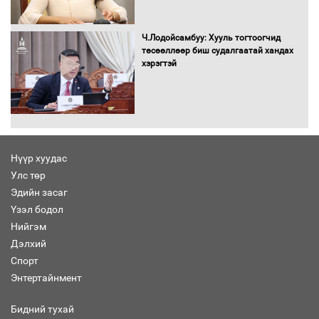
Хөвсгөл нуурын лусыг тахих төрийн
тахилгын ёслол боллоо
Ч.Лодойсамбуу: Хууль тогтоогчид
төсөөллөөр биш судалгаатай хандах
хэрэгтэй
“Хар жагсаалт”-ын асуудлыг цэгцлэх
чиглэлээр Монголбанкны удирдлагад
30 хоногийн хугацаатай үүрэг өглөө
Нүүр хуудас
Улс төр
Ерөнхий сайд Н.Учрал олимпиадын
Эдийн засаг
хүрээнд гарсан зардлыг шийдвэрлэж
өгөхөөр болов
Үзэл бодол
Нийгэм
Дэлхий
Энэ намар 1-6 дугаар ангийн
Спорт
хүүхдүүдэд сургуулийн автобус
Энтертайнмент
үйлчилнэ
Бидний тухай