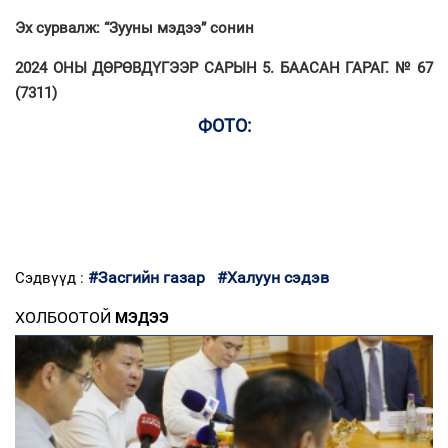
Эх сурвалж: “Зууны мэдээ” сонин
2024 ОНЫ ДӨРӨВДҮГЭЭР САРЫН 5. БААСАН ГАРАГ. № 67
(7311)
ФОТО:
#Засгийн газар
#Халуун сэдэв
Сэдвүүд :
ХОЛБООТОЙ
МЭДЭЭ