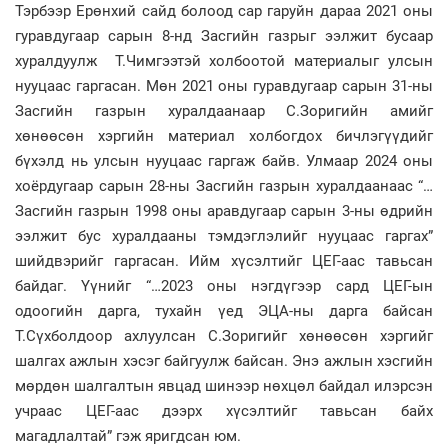
Тэрбээр Ерөнхий сайд болоод сар гаруйн дараа 2021 оны
гуравдугаар сарын 8-нд Засгийн газрыг ээлжит бусаар
хуралдуулж Т.Чимгээтэй холбоотой материалыг улсын
нууцаас гаргасан. Мөн 2021 оны гуравдугаар сарын 31-ны
Засгийн газрын хуралдаанаар С.Зоригийн амийг
хөнөөсөн хэргийн материал холбогдох бичлэгүүдийг
бүхэлд нь улсын нууцаас гаргаж байв. Улмаар 2024 оны
хоёрдугаар сарын 28-ны Засгийн газрын хуралдаанаас “…
Засгийн газрын 1998 оны аравдугаар сарын 3-ны өдрийн
ээлжит бус хуралдааны тэмдэглэлийг нууцаас гаргах”
шийдвэрийг гаргасан. Ийм хүсэлтийг ЦЕГ-аас тавьсан
байдаг. Үүнийг “…2023 оны нэгдүгээр сард ЦЕГ-ын
одоогийн дарга, тухайн үед ЭЦА-ны дарга байсан
Т.Сүхболдоор ахлуулсан С.Зоригийг хөнөөсөн хэргийг
шалгах ажлын хэсэг байгуулж байсан. Энэ ажлын хэсгийн
мөрдөн шалгалтын явцад шинээр нөхцөл байдал илэрсэн
учраас ЦЕГ-аас дээрх хүсэлтийг тавьсан байх
магадлалтай” гэж яригдсан юм.