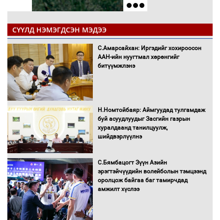
СҮҮЛД НЭМЭГДСЭН МЭДЭЭ
С.Амарсайхан: Иргэдийг хохироосон
ААН-ийн нуугтмал хөрөнгийг
битүүмжлэнэ
Н.Номтойбаяр: Аймгуудад тулгамдаж
буй асуудлуудыг Засгийн газрын
хуралдаанд танилцуулж,
шийдвэрлүүлнэ
С.Бямбацогт Зүүн Азийн
эрэгтэйчүүдийн волейболын тэмцээнд
оролцож байгаа баг тамирчдад
амжилт хүслээ