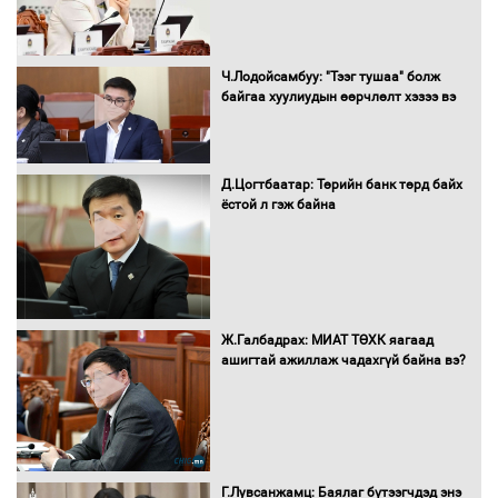
16 төрлийн эмийг нэг эх үүсвэрээс
Ч.Лодойсамбуу: "Тээг тушаа" болж
худалдан авах журмыг баталлаа
байгаа хуулиудын өөрчлөлт хэзээ вэ
Д.Цогтбаатар: Төрийн банк төрд байх
Бүх шатанд хэмнэлтийн горимд
ёстой л гэж байна
шилжиж, найр наадам, зөвлөгөөн,
гадаад томилолтыг хориглолоо
Сайд нар төсвөө хэрхэн зарцуулах вэ?
Ж.Галбадрах: МИАТ ТӨХК яагаад
ашигтай ажиллаж чадахгүй байна вэ?
Засгийн газрын ээлжит хуралдаан
болж байна
Г.Лувсанжамц: Баялаг бүтээгчдэд энэ