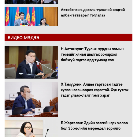
Автобензин, дизель түлшний онцгой
албан татварыг тэглэлээ
ВИДЕО МЭДЭЭ
Санхүүгийн хэмнэлтийн горимд эрүүл
Н.Алтанхуяг: Туулын хурдны замын
мэндийн салбар хамаарахгүй
төсвийг хянан шалгах сонирхол
байхгүй гэдгээ ард түмэнд хэл
Нөөцийн махны худалдаа,
Х.Тэмүүжин: Алдаа гаргасан гэдгээ
борлуулалтыг нээлттэй ил тод
хүлээн зөвшөөрөх хэрэгтэй. Хүн гүтгэх
болгоно
гэдэг уламжлалт гэмт хэрэг
Монгол Улс “COP17”-д “Тал хээрийн
Б.Жаргалан: Эдийн засгийн эрх чөлөө
төлөвлөгөө”-гөө танилцуулна
бол 35 жилийн мөрөөдөл зорилго