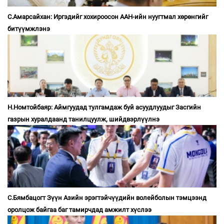
С.Амарсайхан: Иргэдийг хохироосон ААН-ийн нуугтмал хөрөнгийг
битүүмжлэнэ
Н.Номтойбаяр: Аймгуудад тулгамдаж буй асуудлуудыг Засгийн
газрын хуралдаанд танилцуулж, шийдвэрлүүлнэ
С.Бямбацогт Зүүн Азийн эрэгтэйчүүдийн волейболын тэмцээнд
оролцож байгаа баг тамирчдад амжилт хүслээ