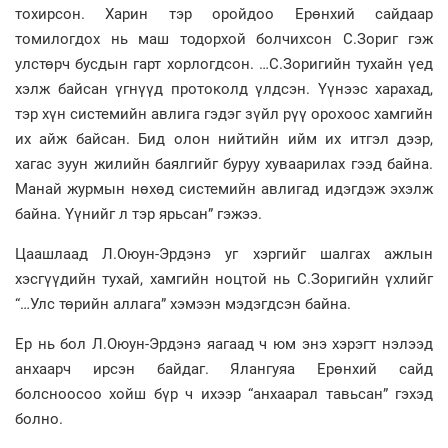
тохирсон. Харин тэр оройдоо Ерөнхий сайдаар
томилогдох нь маш тодорхой болчихсон С.Зориг гэж
улстөрч бусдын гарт хорлогдсон. …С.Зоригийн тухайн үед
хэлж байсан үгнүүд протоколд үлдсэн. Үүнээс харахад,
тэр хүн системийн авлига гэдэг зүйл рүү орохоос хамгийн
их айж байсан. Бид олон нийтийн ийм их итгэл дээр,
хагас зуун жилийн баялгийг буруу хуваарилах гээд байна.
Манай журмын нөхөд системийн авлигад идэгдэж эхэлж
байна. Үүнийг л тэр ярьсан” гэжээ.
Цаашлаад Л.Оюун-Эрдэнэ уг хэргийг шалгах ажлын
хэсгүүдийн тухай, хамгийн ноцтой нь С.Зоригийн үхлийг
“…Улс төрийн аллага” хэмээн мэдэгдсэн байна.
Ер нь бол Л.Оюун-Эрдэнэ яагаад ч юм энэ хэрэгт нэлээд
анхаарч ирсэн байдаг. Ялангуяа Ерөнхий сайд
болсноосоо хойш бүр ч ихээр “анхаарал тавьсан” гэхэд
болно.