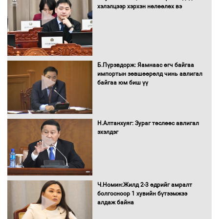
хэлэлцээр хэрхэн нөлөөлөх вэ
Автомашинд улсын дугаарын тэгш,
сондгойгоор шатахуун олгоно
Б.Пүрэвдорж: Яамнаас өгч байгаа
импортын зөвшөөрөлд чинь авлигал
байгаа юм биш үү
Бага орлоготой иргэдийн орлогод
татвар ногдуулахгүй байх эрх зүйн
орчныг бүрдүүллээ
Н.Алтанхуяг: Зураг төслөөс авлигал
эхэлдэг
Хөшөө бүтсэн түүхийг өгүүлэх 7
баримт
Ч.Номин:Жилд 2-3 өдрийг амралт
болгосноор 1 хувийн бүтээмжээ
алдаж байна