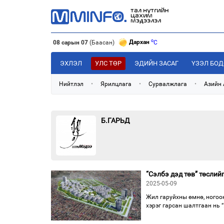
o
Дархан
C
08 сарын 07
(Баасан)
o
Эрдэнэт
C
o
Улаанбаатар
C
ЭХЛЭЛ
УЛС ТӨР
ЭДИЙН ЗАСАГ
ҮЗЭЛ БО
o
Дархан
C
Нийтлэл
•
Ярилцлага
•
Сурвалжлага
•
Азийн
Б.ГАРЬД
“Сэлбэ дэд төв” төслий
2025-05-09
Жил гаруйхны өмнө, ногоон
хэрэг гарсан шалтгаан нь “