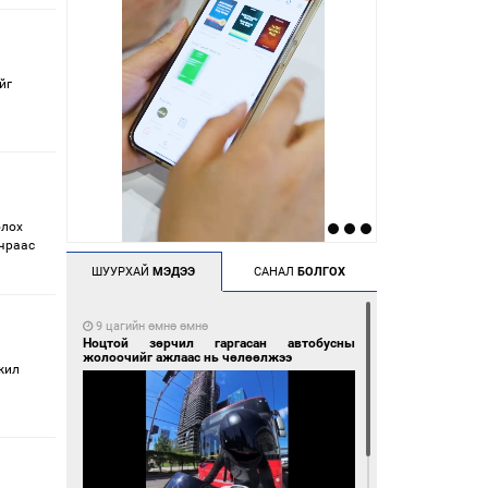
йг
олох
учраас
ШУУРХАЙ
МЭДЭЭ
САНАЛ
БОЛГОХ
9 цагийн өмнө өмнө
Ноцтой зөрчил гаргасан автобусны
жолоочийг ажлаас нь чөлөөлжээ
 жил