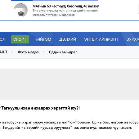
МАН-ын 50 настнууд Хөвсгөлд, 40 настнууд нь Хэнтийд “хуралджэ
Энэ зуны туршид монголчууд эдийн засгийн
хямралыг утгаар нь эдэлсээр
Эрх зүйн үндэслэл нь тодорхойгүй “гадаад элч нарын” томилгоо
Сүүлийн үед Улаанбаатар болон аймгуудаас
дэлхийн хотуудад биет төлөөлөгч
ДОЛ
СПОРТ
НИЙГЭМ
ДЭЛХИЙ
ЭНТЕРТАЙНМЭНТ
ЗУРХ
“С.Зоригийн талбай” болгочих, Хотын дарга аа?
Төв шуудангийн урдах талбайд өнөөдрийг
 АШТ
•
Фото мэдээ
•
Оддын амьдрал
хүртэл 27 жил байрласан С.Зориг
“Нутаг заагдсан” С.Зориг
С.Зориг агсны хөшөө Төв шуудангийн
өмнөх, нэгэн цагт АН-ын төв байр хэмээгдэж
г Тагнуулынхан анхаарах хэрэгтэй юу?!
 автобусны хэрэг илэрч улсаараа нэг “юм” болсон. Ер нь бол, ногоон автобу
...Тендерийг нь төрийн нууцад орууллаа” гэж олны нүд, чихнээс нуучихсан.