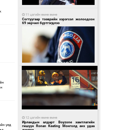
ж
11 цагийн өмнө өмнө
Согтуугаар тээврийн хэрэгсэл жолоодсон
69 зөрчил бүртгэгдлээ
ийн
йн
12 цагийн өмнө өмнө
Ирландын алдарт Boyzone хамтлагийн
ийн үед
гишүүн Ronan Keating Монголд анх удаа
ад
дуулна