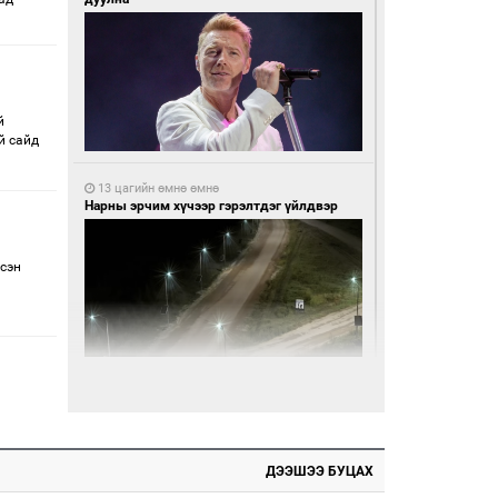
й
й сайд
13 цагийн өмнө өмнө
Нарны эрчим хүчээр гэрэлтдэг үйлдвэр
дсэн
13 цагийн өмнө өмнө
Монгол Улсын волейболын шигшээ баг
өнөөдөр Хятадын эсрэг тоглоно
ДЭЭШЭЭ БУЦАХ