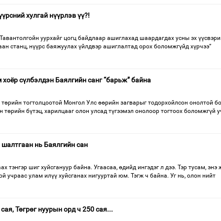
үрсний хулгай нүүрлэв үү?!
…Тавантолгойн уурхайг цогц байдлаар ашиглахад шаардагдах усны эх үүсвэри
аан станц, нүүрс баяжуулах үйлдвэр ашиглалтад орох боломжгүйд хүрчээ”
 хоёр сүлбэлдэн Баялгийн санг “барьж” байна
үй төрийн тогтолцоотой Монгол Улс өөрийн загварыг тодорхойлсон онолтой б
н төрийн бүтэц, харилцааг олон улсад түгээмэл онолоор тогтоох боломжгүй 
” шалтгаан нь Баялгийн сан
ах тэнгэр шиг хуйсгануур байна. Угаасаа, өдийд ингэдэг л дээ. Тэр тусам, энэ
й учраас улам илүү хуйсганах нигууртай юм. Тэгж ч байна. Уг нь, олон нийт
ая, Төгрөг нуурын орд ч 250 сая...