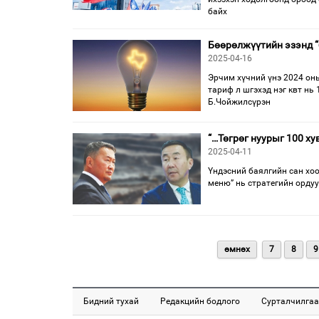
байх
Бөөрөлжүүтийн эзэнд “
2025-04-16
Эрчим хүчний үнэ 2024 оны
тариф л шгэхэд нэг квт нь
Б.Чойжилсүрэн
“…Төгрөг нуурыг 100 хув
2025-04-11
Үндэсний баялгийн сан хоос
меню” нь стратегийн ордуу
өмнөх
7
8
9
Бидний тухай
Редакцийн бодлого
Сурталчилгаа