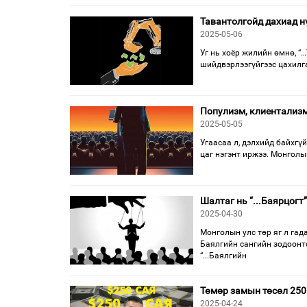
Тавантолгойд дахиад нү
2025-05-06
Уг нь хоёр жилийн өмнө, “
шийдвэрлээгүйгээс цахилг
Популизм, клиентализм
2025-05-05
Угаасаа л, дэлхийд байхг
цаг нэгэнт иржээ. Монголы
Шалтаг нь “...Баярцогт
2025-04-30
Монголын улс төр яг л гада
Баялгийн сангийн зодоонто
“...Баялгийн
Төмөр замын төсөл 250 с
2025-04-24