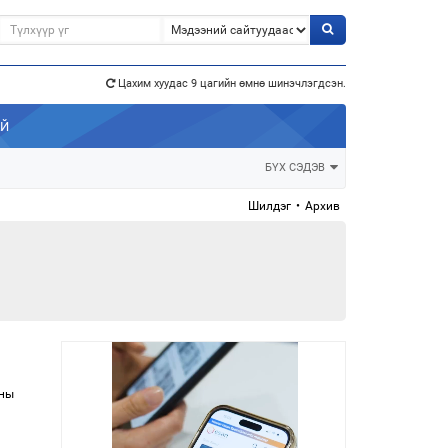
э”
Цахим хуудас 9 цагийн өмнө шинэчлэгдсэн.
АЙ
БҮХ СЭДЭВ
Шилдэг
•
Архив
сны