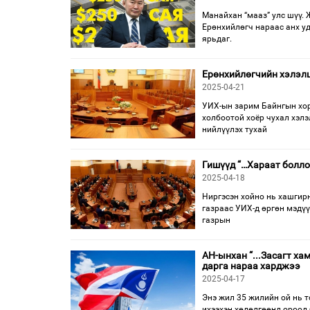
Манайхан “мааз” улс шүү. 
Ерөнхийлөгч нараас анх уд
ярьдаг.
Ерөнхийлөгчийн хэлэлц
2025-04-21
УИХ-ын зарим Байнгын хор
холбоотой хоёр чухал хэлэ
нийлүүлэх тухай
Гишүүд “…Хараат боллоо
2025-04-18
Ниргэсэн хойно нь хашгирн
газраас УИХ-д өргөн мэдү
газрын
АН-ынхан “...Засагт х
дарга нараа харджээ
2025-04-17
Энэ жил 35 жилийн ой нь т
ихээхэн хөдөлгөөнд ороод 