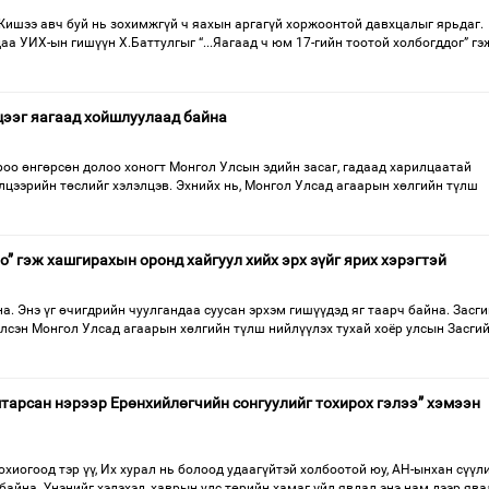
Жишээ авч буй нь зохимжгүй ч яахын аргагүй хоржоонтой давхцалыг ярьдаг.
аа УИХ-ын гишүүн Х.Баттулгыг “...Яагаад ч юм 17-гийн тоотой холбогддог” гэ
ээг яагаад хойшлуулаад байна
оо өнгөрсөн долоо хоногт Монгол Улсын эдийн засаг, гадаад харилцаатай
лцээрийн төслийг хэлэлцэв. Эхнийх нь, Монгол Улсад агаарын хөлгийн түлш
” гэж хашгирахын оронд хайгуул хийх эрх зүйг ярих хэрэгтэй
а. Энэ үг өчигдрийн чуулгандаа суусан эрхэм гишүүдэд яг таарч байна. Засг
үлсэн Монгол Улсад агаарын хөлгийн түлш нийлүүлэх тухай хоёр улсын Засги
амтарсан нэрээр Ерөнхийлөгчийн сонгуулийг тохирох гэлээ” хэмээн
охиогоод тэр үү, Их хурал нь болоод удаагүйтэй холбоотой юу, АН-ынхан сүүл
байна. Үнэнийг хэлэхэд, хаврын улс төрийн хамаг үйл явдал энэ нам дээр ява