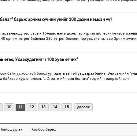
бэлэг” барьж эрчим хүчний үнийг 300 дахин нэмсэн үү?
 арваннэгдүгээр сарын 16-наас нэмэгдсэн. Тэр хүртэл айл өрхийн хэрэглээни
 140 орчим төгрөг байснаа 280 төгрөг болсон. Тэр үед энэ талаар Эрчим хүчни
ь өгье, Ухаахудагийг ч 100 хувь өгчих”
он байх уу, хоолтой болох уу гэдэг эгзэгтэй үе дээрээ байна. Энэ сангийн “үн
д байхаар хуульчилсан. “…Стратегийн орд бол энэ” гэдгийг тодорхойлсон
10
11
12
13
14
15
дараах
 байршуулах
Холбоо барих