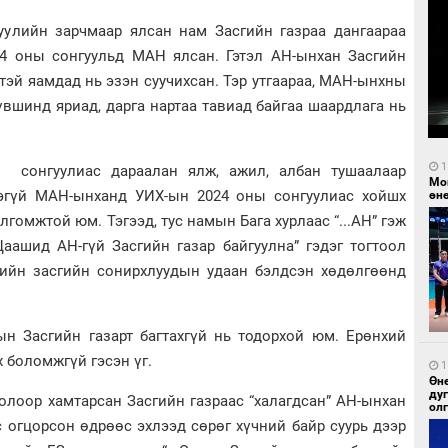
хуулийн зарчмаар ялсан нам Засгийн газраа дангаараа
24 оны сонгуульд МАН ялсан. Гэтэл АН-ынхан Засгийн
дтэй яамдад нь эзэн суучихсан. Тэр утгаараа, МАН-ынхны
үвшинд яриад, дарга нартаа тавиад байгаа шаардлага нь
1
 сонгуулиас дараалан ялж, ажил, албан тушаалаар
Мо
ээгүй МАН-ынханд УИХ-ын 2024 оны сонгуулиас хойшх
өн
лгомжтой юм. Тэгээд, тус намын Бага хурлаас “...АН” гэж
Цаашид АН-гүй Засгийн газар байгуулна” гэдэг тогтоол
 эдийн засгийн сонирхлуудын удаан бэлдсэн хөдөлгөөнд
ын Засгийн газарт багтахгүй нь тодорхой юм. Ерөнхий
х боломжгүй гэсэн үг.
1
Өн
ду
олоор хамтарсан Засгийн газраас “халагдсан” АН-ынхан
ол
 огцорсон өдрөөс эхлээд сөрөг хүчний байр суурь дээр