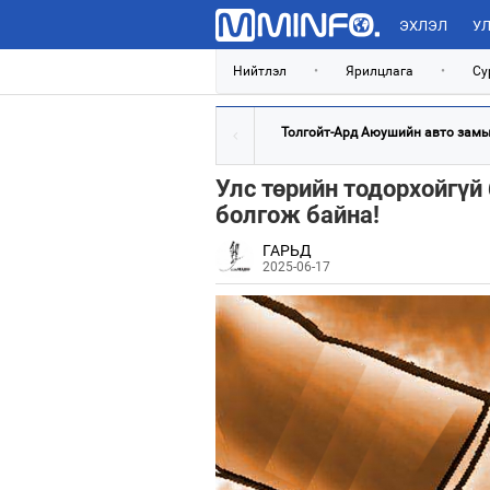
ЭХЛЭЛ
УЛ
Нийтлэл
•
Ярилцлага
•
Су
Толгойт-Ард Аюушийн авто замын
Улс төрийн тодорхойгүй 
болгож байна!
ГАРЬД
2025-06-17