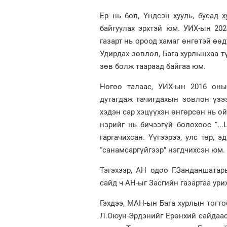
Ер нь бол, Үндсэн хууль, бусад 
байгуулах эрхтэй юм. УИХ-ын 20
газарт нь ороод хамаг өнгөтэй өө
Удирдах зөвлөл, Бага хурлынхаа т
зөв болж таараад байгаа юм.
Нөгөө талаас, УИХ-ын 2016 оны
дутагдаж гачигдахын зовлон үз
хэдэн сар хэцүүхэн өнгөрсөн нь ой
нэрийг нь бичээгүй болохоос “...
гаргачихсан. Үүгээрээ, улс төр,
“санамсаргүйгээр” нэгдчихсэн юм.
Тэгэхээр, АН одоо Г.Занданшатар
сайд ч АН-ыг Засгийн газартаа ури
Гэхдээ, МАН-ын Бага хурлын тогто
Л.Оюун-Эрдэнийг Ерөнхий сайдаас