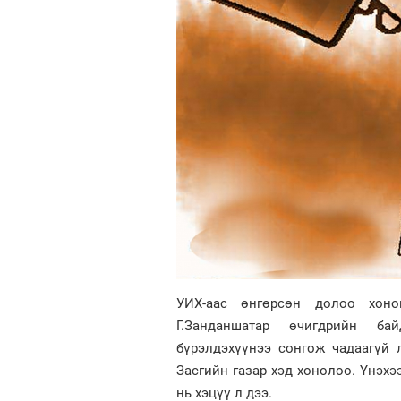
УИХ-аас өнгөрсөн долоо хоно
Г.Занданшатар өчигдрийн ба
бүрэлдэхүүнээ сонгож чадаагүй 
Засгийн газар хэд хонолоо. Үнэхэ
нь хэцүү л дээ.