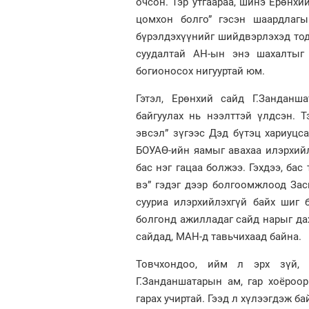
очсон. Тэр утгаараа, шинэ Ерөнхи
цомхон болго” гэсэн шаардлагы
бүрэлдэхүүнийг шийдвэрлэхэд тодо
суудалтай АН-ын энэ шахалтыг 
богионосох нигууртай юм.
Гэтэл, Ерөнхий сайд Г.Занданш
байгуулах нь нээлттэй үлдсэн. 
эвсэл” зүгээс Дэд бүтэц хариуц
БОУАӨ-ийн яамыг авахаа илэрхийл
бас нэг гацаа болжээ. Гэхдээ, бас
вэ” гэдэг дээр болгоомжлоод Засг
сууриа илэрхийлэхгүй байх шиг б
болгонд ажилладаг сайд нарыг да
сайдад, МАН-д тавьчихаад байна.
Товчхондоо, ийм л эрх зүй, 
Г.Занданшатарын ам, гар хоёроо
гарах учиртай. Гээд л хүлээгдэж ба