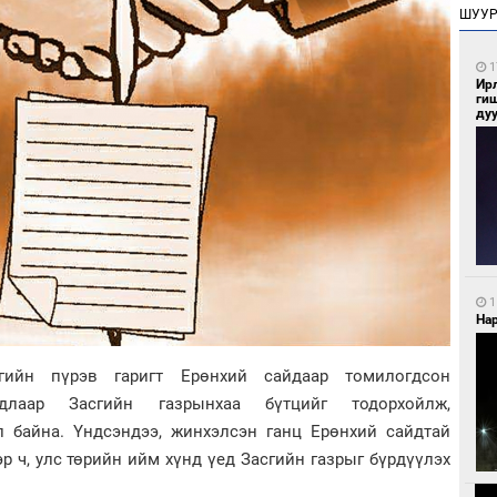
ШУУ
1
Ир
ги
ду
1
Нар
гийн пүрэв гаригт Ерөнхий сайдаар томилогдсон
йдлаар Засгийн газрынхаа бүтцийг тодорхойлж,
л байна. Үндсэндээ, жинхэлсэн ганц Ерөнхий сайдтай
эр ч, улс төрийн ийм хүнд үед Засгийн газрыг бүрдүүлэх