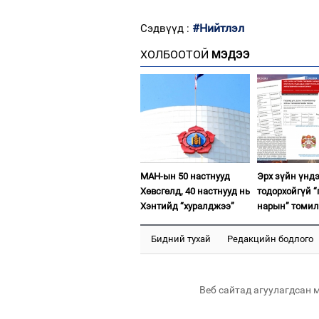
#Нийтлэл
Сэдвүүд :
ХОЛБООТОЙ
МЭДЭЭ
МАН-ын 50 настнууд
Эрх зүйн үнд
Хөвсгөлд, 40 настнууд нь
тодорхойгүй “
Хэнтийд “хуралджээ”
нарын” томил
Бидний тухай
Редакцийн бодлого
Веб сайтад агуулагдсан 