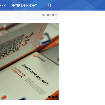
ХИЙ
ЭНТЕРТАЙНМЭНТ
ЗУРХАЙ
БҮХ СЭДЭВ