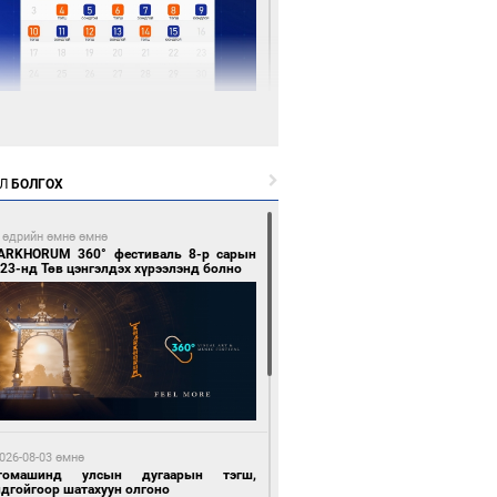
 цагийн өмнө өмнө
Х-ын дарга С.Бямбацогт Сутай хайрхны
гэрийг тахих тахилгад оролцлоо
Л
БОЛГОХ
 өдрийн өмнө өмнө
ARKHORUM 360° фестиваль 8-р сарын
23-нд Төв цэнгэлдэх хүрээлэнд болно
 цагийн өмнө өмнө
ргаан цагаан мэнгэтэй харагчин үхэр
өр
026-08-03 өмнө
томашинд улсын дугаарын тэгш,
ндгойгоор шатахуун олгоно