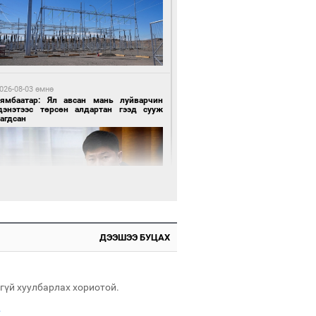
6 цагийн өмнө өмнө
АТ ТӨХК “Боинг” компанитай хамтын
иллагаагаа өргөжүүлнэ
026-08-03 өмнө
Нямбаатар: Ял авсан мань луйварчин
дэнэтээс төрсөн алдартан гээд сууж
агдсан
6 цагийн өмнө өмнө
Амарсайхан: Иргэдийг хохироосон ААН-
н нуугтмал хөрөнгийг битүүмжлэнэ
ДЭЭШЭЭ БУЦАХ
026-08-03 өмнө
өө бүтсэн түүхийг өгүүлэх 7 баримт
гүй хуулбарлах хориотой.
6 цагийн өмнө өмнө
.
Номтойбаяр: Аймгуудад тулгамдаж буй