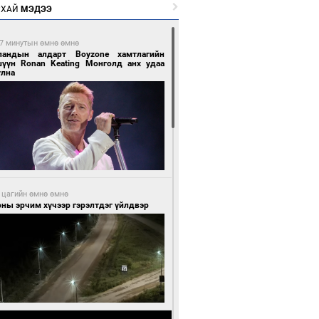
РХАЙ
МЭДЭЭ
7 минутын өмнө өмнө
ландын алдарт Boyzone хамтлагийн
шүүн Ronan Keating Монголд анх удаа
улна
 цагийн өмнө өмнө
ны эрчим хүчээр гэрэлтдэг үйлдвэр