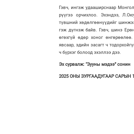
Гэвч, ингэж удааширснаар Монго
рүүгээ орчихлоо. Эхэндээ, Л.Ою
түвшний хөдөлгөөнүүдийг шинжээч,
гэж дүгнэж байв. Гэвч, шинэ Ерө
өгөхгүй өдөр хоног өнгөрөөлөө.
явсаар, эдийн засагт ч тодорхойгү
ч бүрхэг болоод эхэллээ дээ.
Эх сурвалж: “Зууны мэдээ” сонин
2025 ОНЫ ЗУРГААДУГААР САРЫН 17