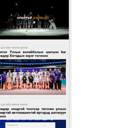
 цагийн өмнө өмнө
нгол Улсын волейболын шигшээ баг
өөдөр Хятадын эсрэг тоглоно
 цагийн өмнө өмнө
өөдөр сондгой тоогоор төгссөн улсын
гаартай автомашинтай иргэдэд шатахуун
гоно