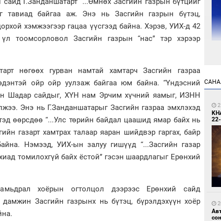
й сайд Г.Занданшатарт “...Өмнөх Засгийн газрын бүтцийг
г тавиад байгаа аж. Энэ нь Засгийн газрын бүтэц,
рхой хэмжээгээр гацаа үүсгээд байна. Хэрэв, УИХ-д 42
үл тоомсорловол Засгийн газрын “нас” тэр хэрээр
1
атарт нөгөөх гурван намтай хамтарч Засгийн газраа
УИ
тэн
Тэдэнтэй ойр ойр уулзаж байгаа юм байна. “Үндэсний
САНА
сан Шадар сайдыг, ХҮН нам Эрчим хүчний яамыг, ИЗНН
2
жээ. Энэ нь Г.Занданшатарыг Засгийн газраа эмхлэхэд
KH
 тэд өөрсдөө “...Улс төрийн байдал цаашид ямар байх нь
22-
ийн газарт хамтрах талаар яаран шийдвэр гаргах, байр
айна. Нэмээд, УИХ-ын залуу гишүүд “...Засгийн газар
хиад томилохгүй байх ёстой” гэсэн шаардлагыг Ерөнхий
1
Зу
өд
амьдрал хоёрын огтолцол дээрээс Ерөнхий сайд
р дамжин Засгийн газрынх нь бүтэц, бүрэлдэхүүн хоёр
2
Ав
йна.
со