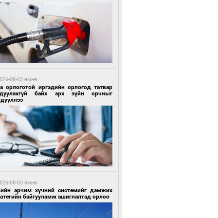
 цагийн өмнө өмнө
роо орохгүй, өдөртөө 28-30 хэм дулаан
йна
026-08-03 өмнө
га орлоготой иргэдийн орлогод татвар
гдуулахгүй байх эрх зүйн орчныг
рдүүллээ
5 цагийн өмнө өмнө
х төрлийн шатахууны импортыг шуурхай
вэрлэхэд гурван яам хамтран ажиллана
026-08-03 өмнө
вийн эрчим хүчний системийг дэмжих
ратегийн байгууламж ашиглалтад орлоо