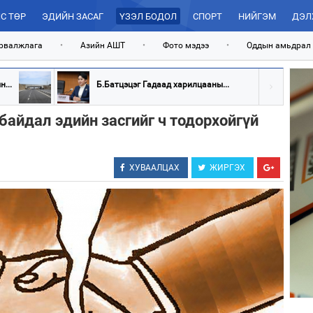
С ТӨР
ЭДИЙН ЗАСАГ
ҮЗЭЛ БОДОЛ
СПОРТ
НИЙГЭМ
ДЭЛ
рвалжлага
•
Азийн АШТ
•
Фото мэдээ
•
Оддын амьдрал
...
Б.Батцэцэг Гадаад харилцааны...
байдал эдийн засгийг ч тодорхойгүй
ХУВААЛЦАХ
ЖИРГЭХ