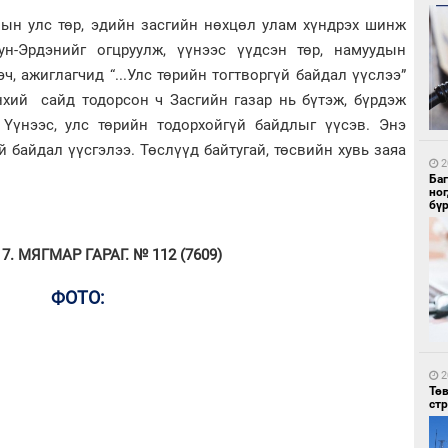
лын улс төр, эдийн засгийн нөхцөл улам хүндрэх шинж
ун-Эрдэнийг огцруулж, үүнээс үүдсэн төр, намуудын
 ажиглагчид “...Улс төрийн тогтворгүй байдал үүслээ”
1
Бо
нхий сайд тодорсон ч Засгийн газар нь бүтэж, бүрдэж
ба
 Үүнээс, улс төрийн тодорхойгүй байдлыг үүсэв. Энэ
й байдал үүсгэлээ. Төслүүд байтугай, төсвийн хувь заяа
2
Ба
но
бү
. МЯГМАР ГАРАГ. № 112 (7609)
1
ФОТО:
Бү
тээ
2
Тө
ст