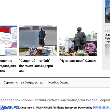
1
МИ
аж
2
Х.
Эр
хар
1
С.
эслэл нь
“С.Зоригийн талбай”
“Нутаг заагдсан” С.Зориг
ий
гадаад элч
болгочих, Хотын дарга
гоо
аа?
Сурталчилгаа байршуулах
Холбоо барих
2
Хөш
мэдээлэл зохиогчийн эрхийн хуулиар хамгаалагдсан тул зөвшөөрөл
1
Copyright © MMINFO.MN All Rights Reserved. Powered by
HUREEMEDIA
Н.