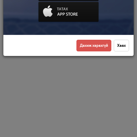
Дахиж харахгүй
Хаах