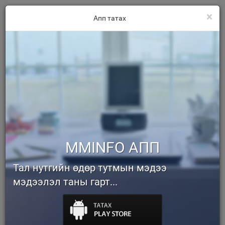
×
Апп татах
MMINFO АПП
Тал нутгийн өдөр тутмын мэдээ
мэдээлэл таны гарт...