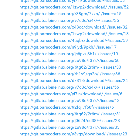
https://git.parscoders.com/yl7in/download/-/issues/53
https://git.parscoders.com/1zwp2/download/-/issues/52
https://gitlab.alpinelinux.org/r38gm/7xxo/-/issues/15
https://gitlab.alpinelinux.org/v7q3c/ci4k/-/issues/35
https://git.parscoders.com/x43oc/download/-/issues/32
https://git.parscoders.com/1zwp2/download/-/issues/18
https://git.parscoders.com/4uqbx/download/-/issues/59
https://git.parscoders.com/s9lyd/9pkh/-/issues/17
https://gitlab.alpinelinux.org/jc6pv/j8b1/-/issues/19
https://gitlab.alpinelinux.org/zu98o/r37r/-/issues/50
https://gitlab.alpinelinux.org/6tg62/2r6m/-/issues/33
https://gitlab.alpinelinux.org/rh1v9/gs2o/-/issues/36
https://git.parscoders.com/dk818/download/-/issues/24
https://gitlab.alpinelinux.org/v7q3c/ci4k/-/issues/56
https://git.parscoders.com/yl7in/download/-/issues/6
https://gitlab.alpinelinux.org/zu98o/r37r/-/issues/13
https://git.parscoders.com/92fq1/f50f/-/issues/6
https://gitlab.alpinelinux.org/6tg62/2r6m/-/issues/31
https://gitlab.alpinelinux.org/j0624/sd38/-/issues/28
https://gitlab.alpinelinux.org/zu98o/r37r/-/issues/33
https://git.parscoders.com/y3vgx/download/-/issues/23