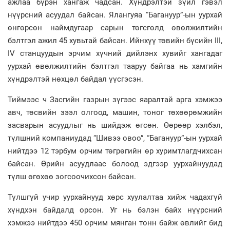
ажлаа бүрэн хангаж чадсан. Хүндрэлтэй зүйл гэвэл
нүүрсний асуудал байсан. Ялангуяа “Багануур”-ын уурхай
өнгөрсөн наймдугаар сарын төгсгөлд өвөлжилтийн
бэлтгэл ажил 45 хувьтай байсан. Ийнхүү төвийн бүсийн III,
IV станцуудын эрчим хүчний дийлэнх хувийг хангадаг
уурхай өвөлжилтийн бэлтгэл тааруу байгаа нь хамгийн
хүндрэлтэй нөхцөл байдал үүсгэсэн.
Тиймээс ч Засгийн газрын зүгээс яаралтай арга хэмжээ
авч, төсвийн зээл олгоод, машин, тоног төхөөрөмжийн
засварын асуудлыг нь шийдэж өгсөн. Өөрөөр хэлбэл,
түлшний компаниудад “Шивээ овоо”, “Багануур”-ын уурхай
нийтдээ 12 тэрбум орчим төгрөгийн өр хуримтлагдчихсан
байсан. Өрийн асуудлаас болоод эдгээр уурхайнуудад
түлш өгөхөө зогсоочихсон байсан.
Түлшгүй учир уурхайнууд хөрс хуулалтаа хийж чадахгүй
хүндхэн байдалд орсон. Уг нь бэлэн байх нүүрсний
хэмжээ нийтдээ 450 орчим мянган тонн байж өвлийг бид