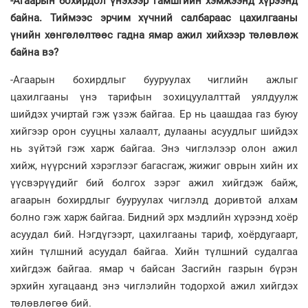
-Агаарын бохирдол үнэхээр гамшгийн хэмжээнд хүрээнд
байна. Тиймээс эрчим хүчний салбараас цахилгааны
үнийн хөнгөлөлтөөс гадна ямар ажил хийхээр төлөвлөж
байна вэ?
-Агаарын бохирдлыг буу­руу­лах чиглийн ажлыг
цахилгааны үнэ тарифын зохицуулалттай уялдуулж
шийдэх учиртай гэж үзэж байгаа. Ер нь цаашдаа газ буюу
хийгээр орон сууцны халаалт, дулааны асуудлыг шийдэх
нь зүйтэй гэж харж байгаа. Энэ чиглэлээр олон ажил
хийж, нүүрсний хэрэглээг багасгаж, жижиг оврын хийн их
үүсвэрүүдийг бий болгох зэрэг ажил хийгдэж байж,
агаарын бохирдлыг бууруулах чиглэлд доривтой алхам
болно гэж харж байгаа. Бидний эрх мэдлийн хүрээнд хоёр
асуудал бий. Нэгдүгээрт, цахилгааны тариф, хоёрдугаарт,
хийн түлшний асуудал байгаа. Хийн түлшний судалгаа
хийгдэж байгаа. ямар ч байсан Засгийн газрын бүрэн
эрхийн хугацаанд энэ чиглэлийн тодорхой ажил хийгдэх
төлөвлөгөө бий.