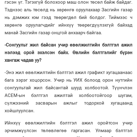
гэсэн үг. Тэгэхгүй болохоор маш олон төсөл байж байдаг.
Тэднээс аль төсөлд нь хөрөнгө оруулахаар Засгийн газар
нь дэмжих юм гээд төөрөгдөл бий болдог. Тиймээс ч
хөрөнгө оруулагчдийг ийнхүү төөрөгдүүлэхгүй байхад
манай Засгийн газар онцгой анхаарч байгаа.
-Сонгуульт жил байсан учир өвөлжилтийн бэлтгэл ажил
нэлээд орой эхэлсэн байх. Өвлийн бэлтгэлийг бүрэн
хангаж чадав уу?
-Энэ жил өвөлжилтийн бэлтгэл ажил графикт хугацаанаас
бага зэрэг хоцорсон. Учир нь УИХ болоод орон нутгийн
сонгуультай жил байсантай шууд холбоотой. Түүнчлэн
АСЕМ-ын бэлтгэл ажилтай холбоотойгоор шугам,
сүлжээний засварын ажлыг тодорхой хугацаанд
хойшлуулсан.
Ийнхүү өвөлжилтийн бэлтгэл ажил оройтсон учир
эрчимжүүлсэн төлөвлөгөө гаргасан. Улмаар бэлтгэл