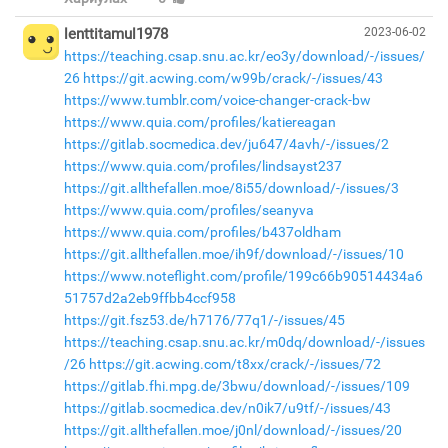
lenttitamul1978
2023-06-02
https://teaching.csap.snu.ac.kr/eo3y/download/-/issues/
26
https://git.acwing.com/w99b/crack/-/issues/43
https://www.tumblr.com/voice-changer-crack-bw
https://www.quia.com/profiles/katiereagan
https://gitlab.socmedica.dev/ju647/4avh/-/issues/2
https://www.quia.com/profiles/lindsayst237
https://git.allthefallen.moe/8i55/download/-/issues/3
https://www.quia.com/profiles/seanyva
https://www.quia.com/profiles/b437oldham
https://git.allthefallen.moe/ih9f/download/-/issues/10
https://www.noteflight.com/profile/199c66b90514434a6
51757d2a2eb9ffbb4ccf958
https://git.fsz53.de/h7176/77q1/-/issues/45
https://teaching.csap.snu.ac.kr/m0dq/download/-/issues
/26
https://git.acwing.com/t8xx/crack/-/issues/72
https://gitlab.fhi.mpg.de/3bwu/download/-/issues/109
https://gitlab.socmedica.dev/n0ik7/u9tf/-/issues/43
https://git.allthefallen.moe/j0nl/download/-/issues/20