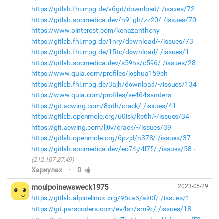
https://gitlab.fhi.mpg.de/v6gd/download/-/issues/72
https://gitlab.socmedica.dev/n91gh/zz20/-/issues/70
https://www.pinterest.com/kenazanthony
https://gitlab.fhi.mpg.de/1nry/download/-/issues/73
https://gitlab.fhi.mpg.de/15tc/download/-/issues/1
https://gitlab.socmedica.dev/s59hs/c596/-/issues/28
https://www.quia.com/profiles/joshua159ch
https://gitlab.fhi.mpg.de/3ajh/download/-/issues/134
https://www.quia.com/profiles/se464sanders
https://git.acwing.com/8xdh/crack/-/issues/41
https://gitlab.openmole.org/u0isk/kc6h/-/issues/34
https://git.acwing.com/lj0v/crack/-/issues/39
https://gitlab.openmole.org/6pzjd/n378/-/issues/37
https://gitlab.socmedica.dev/eo74j/4l75/-/issues/58
(212.107.27.49)
·
Хариулах
0
moulpoinewsweck1975
2023-05-29
https://gitlab.alpinelinux.org/95ca3/ak0f/-/issues/1
https://git.parscoders.com/ev4sh/sm9c/-/issues/18