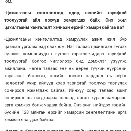
юм.
-Цахилгааны хөнгөлөлтөд өдөр, шөнийн тарифтай
тоолууртай айл өрхүүд хамрагдах байх. Энэ жил
цахилгааны хөнгөлөлт хэчнээн өрхийг хамарч байгаа вэ?
-Цахилгааны хөнгөлөлтөд хамруулах ажил жил бүр
цаашаа үргэлжлээд явах юм. Нэг талаас цахилгаан түгээх
сүлжээ компаниудын зүгээс хэрэглэгчиддээ тарифтай
тоолууртай болгох чиглэлээр бид дэмжлэг үзүүлж,
ажиллана. Нөгөө талаас энэ нь өөрөө түүхий нүүрсний
хэрэглээг багасгах, өрхийн төсөвт зардалд нь эерэг
нөлөөтэй учир айлууд хоёр тарифтай тоолуур тавиулах
сонирхол нэмэгдэж байгаа. Ийнхүү хоёр талаас ашиг
сонирхол нь нэгдхээрээ нэлээд өргөн хүрээг хамарсан
арга хэмжээ болж чадаж байна. Энэ жил нийтдээ төвийн
бүсийн 128 мянган өрхийг хамарсан хөнгөлөлтийн арга
хэмжээ явагдаж байгаа.