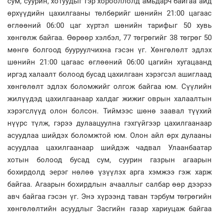
сум, суурин, хотуудыг гэр хорооллолд амьдарч байгаа айд
өрхүүдийн цахилгааны төлбөрийг шөнийн 21:00 цагаас
өглөөний 06:00 цаг хүртэл шөнийн тарифыг 50 хувь
хөнгөлж байгаа. Өөрөөр хэлбэл, 77 төгрөгийг 38 төгрөг 50
мөнгө болгоод бууруулчихна гэсэн үг. Хөнгөлөлт эдлэх
шөнийн 21:00 цагаас өглөөний 06:00 цагийн хугацаанд
иргэд халаалт болоод бусад цахилгаан хэрэгсэл ашиглаад
хөнгөлөлт эдлэх боломжийг олгож байгаа юм. Сүүлийн
жилүүдэд цахилгаанаар халдаг жижиг оврын халаалтын
хэрэгслүүд олон болсон. Тиймээс шөнө заавал түүхий
нүүрс түлж, гэрээ дулаацуулна гэхгүйгээр цахилгаанаар
асуудлаа шийдэх боломжтой юм. Олон айл өрх дулааны
асуудлаа цахилгаанаар шийдэж чадвал Улаанбаатар
хотын болоод бусад сум, суурин газрын агаарын
бохирдолд эерэг нөлөө үзүүлэх арга хэмжээ гэж харж
байгаа. Агаарын бохирдлын ачааллыг салбар өөр дээрээ
авч байгаа гэсэн үг. Энэ хүрээнд таван тэрбум төгрөгийн
хөнгөлөлтийн асуудлыг Засгийн газар хариуцаж байгаа