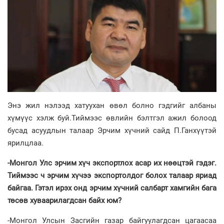
Энэ жил нэлээд хатуухан өвөл болно гэдгийг албаны
хүмүүс хэлж буй.Тиймээс өвлийн бэлтгэл ажил болоод
бусад асуудлын талаар Эрчим хүчний сайд П.Ганхүүтэй
ярилцлаа.
-Монгол Улс эрчим хүч экспортлох асар их нөөцтэй гэдэг.
Тиймээс ч эрчим хүчээ экспортолдог болох талаар яриад
байгаа. Гэтэл ирэх онд эрчим хүчний салбарт хамгийн бага
төсөв хуваарилагдсан байх юм?
-Монгол Улсын Засгийн газар байгуулагдсан цагаасаа