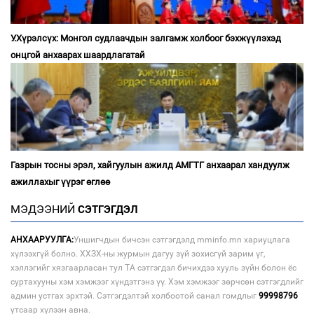
У.Хүрэлсүх: Монгол судлаачдын залгамж холбоог бэхжүүлэхэд
онцгой анхаарах шаардлагатай
Газрын тосны эрэл, хайгуулын ажилд АМГТГ анхаарал хандуулж
ажиллахыг үүрэг өглөө
МЭДЭЭНИЙ
СЭТГЭГДЭЛ
АНХААРУУЛГА:
Уншигчдын бичсэн сэтгэгдэлд mminfo.mn хариуцлага
хүлээхгүй болно. ХХЗХ-ны журмын дагуу зүй зохисгүй зарим үг,
хэллэгийг хязгаарласан тул ТА сэтгэгдэл бичихдээ хууль зүйн болон ёс
суртахууны хэм хэмжээг хүндэтгэнэ үү. Хэм хэмжээг зөрчсөн сэтгэгдлийг
админ устгах эрхтэй. Сэтгэгдэлтэй холбоотой санал гомдлыг
99998796
утсаар хүлээн авна.