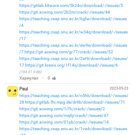
https://gitlab.kitware.com/5k24o/download/-/issues/5
https://git.acwing.com/2b2m/crack/-/issues/44
https://teaching.csap.snu.ac.kr/6gfw/download/-/issues
/4
https://teaching.csap.snu.ac.kr/w34q/download/-/issues
/17
https://teaching.csap.snu.ac.kr/ew9e/download/-/issues
/7
https://git.acwing.com/gr77/crack/-/issues/32
https://teaching.csap.snu.ac.kr/2at9/download/-/issues/
17
https://git.krews.org/1f14q/download/-/issues/6
(194.61.9.86)
·
Хариулах
0
Paul
2023-05-23
https://teaching.csap.snu.ac.kr/n5hk/download/-/issues/
28
https://gitlab.fhi.mpg.de/dr9b/download/-/issues/71
https://git.acwing.com/1i7h/crack/-/issues/2
https://git.acwing.com/mq6j/crack/-/issues/47
https://git.acwing.com/01pb/crack/-/issues/14
https://teaching.csap.snu.ac.kr/1vwk/download/-/issues