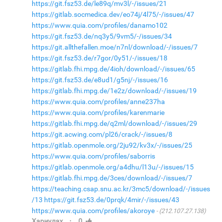
https://git.fsz53.de/le89q/mv3l/-/issues/21
https://gitlab.socmedica.dev/eo74j/4l75/-/issues/47
https://www.quia.com/profiles/danamo102
https://git.fsz53.de/nq3y5/9vm5/-/issues/34
https://git.allthefallen.moe/n7nl/download/-/issues/7
https://git.fsz53.de/r7gor/0y51/-/issues/18
https://gitlab.fhi.mpg.de/4ioh/download/-/issues/65
https://git.fsz53.de/e8ud1/g5nj/-/issues/16
https://gitlab.fhi.mpg.de/1e2z/download/-/issues/19
https://www.quia.com/profiles/anne237ha
https://www.quia.com/profiles/karenmarie
https://gitlab.fhi.mpg.de/q2ml/download/-/issues/29
https://git.acwing.com/pl26/crack/-/issues/8
https://gitlab.openmole.org/2ju92/kv3x/-/issues/25
https://www.quia.com/profiles/saborris
https://gitlab.openmole.org/a4dhu/l13u/-/issues/15
https://gitlab.fhi.mpg.de/3ces/download/-/issues/7
https://teaching.csap.snu.ac.kr/3mc5/download/-/issues
/13
https://git.fsz53.de/0prqk/4mir/-/issues/43
https://www.quia.com/profiles/akoroye
(212.107.27.138)
·
Хариулах
0