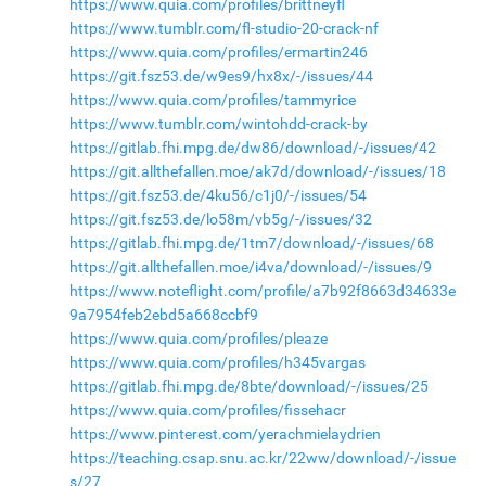
https://www.quia.com/profiles/brittneyfl
https://www.tumblr.com/fl-studio-20-crack-nf
https://www.quia.com/profiles/ermartin246
https://git.fsz53.de/w9es9/hx8x/-/issues/44
https://www.quia.com/profiles/tammyrice
https://www.tumblr.com/wintohdd-crack-by
https://gitlab.fhi.mpg.de/dw86/download/-/issues/42
https://git.allthefallen.moe/ak7d/download/-/issues/18
https://git.fsz53.de/4ku56/c1j0/-/issues/54
https://git.fsz53.de/lo58m/vb5g/-/issues/32
https://gitlab.fhi.mpg.de/1tm7/download/-/issues/68
https://git.allthefallen.moe/i4va/download/-/issues/9
https://www.noteflight.com/profile/a7b92f8663d34633e
9a7954feb2ebd5a668ccbf9
https://www.quia.com/profiles/pleaze
https://www.quia.com/profiles/h345vargas
https://gitlab.fhi.mpg.de/8bte/download/-/issues/25
https://www.quia.com/profiles/fissehacr
https://www.pinterest.com/yerachmielaydrien
https://teaching.csap.snu.ac.kr/22ww/download/-/issue
s/27