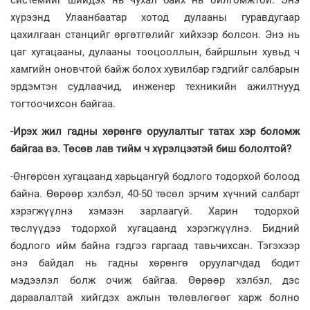
системийг шийдэх нь чухал байх нь ойлгомжтой. Энэ
хүрээнд Улаанбаатар хотод дулааны гуравдугаар
цахилгаан станцийг өргөтгөлийг хийхээр болсон. Энэ нь
цаг хугацааны, дулааны тооцооллын, байршлын хувьд ч
хамгийн оновчтой байж болох хувилбар гэдгийг салбарын
эрдэмтэн судлаачид, инженер техникийн ажилтнууд
тогтоочихсон байгаа.
-Ирэх жил гадны хөрөнгө оруулалтыг татах хэр боломж
байгаа вэ. Төсөв лав тийм ч хүрэлцээтэй биш бололтой?
-Өнгөрсөн хугацаанд харьцангуй бодлого тодорхой болоод
байна. Өөрөөр хэлбэл, 40-50 төсөл эрчим хүчний салбарт
хэрэгжүүлнэ хэмээн зарлаагүй. Харин тодорхой
төслүүдээ тодорхой хугацаанд хэрэгжүүлнэ. Бидний
бодлого ийм байна гэдгээ гаргаад тавьчихсан. Тэгэхээр
энэ байдал нь гадны хөрөнгө оруулагчдад бодит
мэдээлэл болж очиж байгаа. Өөрөөр хэлбэл, дэс
дараалалтай хийгдэх ажлын төлөвлөгөөг харж болно