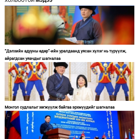
ХОЛБООТОЙ
МЭДЭЭ
“Дэлхийн адууны өдөр”-ийн уралдаанд уясан хүлэг нь түрүүлж,
айрагдсан уяачдыг шагналаа
Монгол судлалыг хөгжүүлж байгаа эрхмүүдийг шагналаа