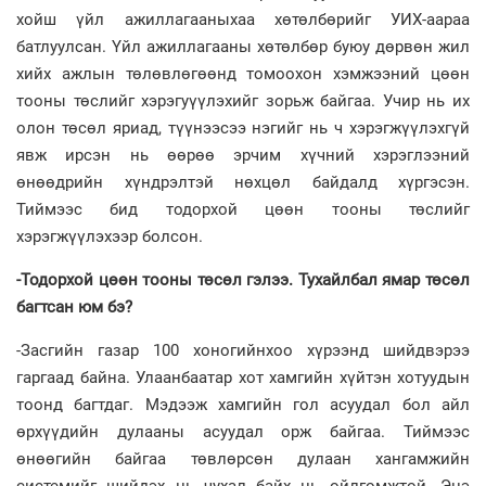
хойш үйл ажиллагааныхаа хөтөлбөрийг УИХ-аараа
батлуулсан. Үйл ажиллагааны хөтөлбөр буюу дөрвөн жил
хийх ажлын төлөвлөгөөнд томоохон хэмжээний цөөн
тооны төслийг хэрэгуүүлэхийг зорьж байгаа. Учир нь их
олон төсөл яриад, түүнээсээ нэгийг нь ч хэрэгжүүлэхгүй
явж ирсэн нь өөрөө эрчим хүчний хэрэглээний
өнөөдрийн хүндрэлтэй нөхцөл байдалд хүргэсэн.
Тиймээс бид тодорхой цөөн тооны төслийг
хэрэгжүүлэхээр болсон.
-Тодорхой цөөн тооны төсөл гэлээ. Тухайлбал ямар төсөл
багтсан юм бэ?
-Засгийн газар 100 хоногийнхоо хүрээнд шийд­вэ­рээ
гаргаад байна. Улаанбаатар хот хамгийн хүйтэн хотуудын
тоонд багтдаг. Мэдээж хамгийн гол асуудал бол айл
өрхүүдийн дулааны асуудал орж байгаа. Тиймээс
өнөөгийн байгаа төвлөрсөн дулаан хангамжийн