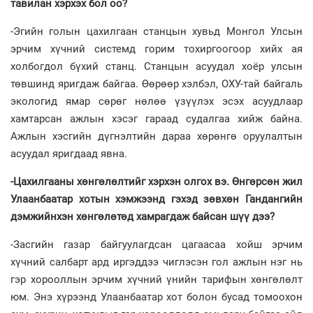
тавилан хэрхэх бол оо?
-Эгийн голын цахилгаан станцын хувьд Монгол Улсын
эрчим хүчний системд горим тохиргоогоор хийх ая
холбогдол бүхий станц. Станцын асуудал хоёр улсын
төвшинд яригдаж байгаа. Өөрөөр хэлбэл, ОХУ-тай байгаль
экологид ямар сөрөг нөлөө үзүүлэх эсэх асуудлаар
хамтарсан ажлын хэсэг гараад судалгаа хийж байна.
Ажлын хэсгийн дүгнэлтийн дараа хөрөнгө оруулалтын
асуудал яригдаад явна.
-Цахилгааны хөнгөлөлтийг хэрхэн олгох вэ. Өнгөрсөн жил
Улаанбаатар хотын хэмжээнд гэхэд зөвхөн Гандангийн
дэмжийнхэн хөнгөлөтөд хамрагдаж байсан шүү дээ?
-Засгийн газар байгуулагдсан цагаасаа хойш эрчим
хүчний салбарт ард иргэддээ чиглэсэн гол ажлын нэг нь
гэр хорооллын эрчим хүчний үнийн тарифын хөнгөлөлт
юм. Энэ хүрээнд Улаанбаатар хот болон бусад томоохон