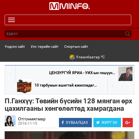
Toggle
navigation
Үндсэн сайт
Улс төрийн сайт
Спортын сайт
o
Улаанбаатар
C
ЦЕНЗУРГҮЙ ЯРИА - УИХ-ын гишүүн...
10 тэрбумын ашигтай ажилладаг...
П.Ганхүү: Төвийн бүсийн 128 мянган өрх
цахилгааны хөнгөлөлтөд хамрагдана
Отгонмягмар
ХУВААЛЦАХ
ЖИРГЭХ
2016-11-15