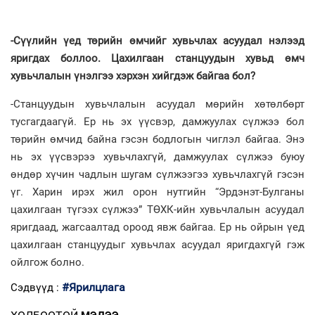
-Сүүлийн үед төрийн өмчийг хувьчлах асуудал нэлээд
яригдах боллоо. Цахилгаан станцуудын хувьд өмч
хувьчлалын үнэлгээ хэрхэн хийгдэж байгаа бол?
-Станцуудын хувьчлалын асуудал мөрийн хөтөлбөрт
тусгагдаагүй. Ер нь эх үүсвэр, дамжуулах сүлжээ бол
төрийн өмчид байна гэсэн бодлогын чиглэл байгаа. Энэ
нь эх үүсвэрээ хувьчлахгүй, дамжуулах сүлжээ буюу
өндөр хүчин чадлын шугам сүлжээгээ хувьчлахгүй гэсэн
үг. Харин ирэх жил орон нутгийн “Эрдэнэт-Булганы
цахилгаан түгээх сүлжээ” ТӨХК-ийн хувьчлалын асуудал
яригдаад, жагсаалтад ороод явж байгаа. Ер нь ойрын үед
цахилгаан станцуудыг хувьчлах асуудал яригдахгүй гэж
ойлгож болно.
#Ярилцлага
Сэдвүүд :