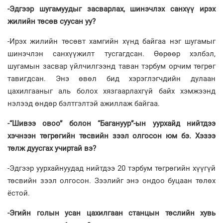
-Эдгээр шугамуудыг зас­вар­лах, шинэчлэх санхүү ирэх
жилийн төсөв суусан уу?
-Ирэх жилийн төсөвт хам­гийн хүнд байгаа нэг шугамыг
шинэчлэн санхүүжилт тус­гагд­сан. Өөрөөр хэлбэл,
шугамын засвар үйлчилгээнд таван тэр­бум орчим төгрөг
тавигд­сан. Энэ өвөл бид хэрэглэгчдийн дулаан
цахилгааныг аль болох хязгаарлахгүй байх хэмжээнд
нэлээд өндөр бэлтгэлтэй ажиллаж байгаа.
-“Шивээ овоо” болон “Бага­нуур”-ын уурхайд нийт­дээ
хэчнээн төгрөгийн төс­вийн зээл олгосон юм бэ. Хэ­зээ
төлж дуусгах учиртай вэ?
-Эдгээр уурхайнуудад нийтдээ 20 тэрбум төгрөгийн хүүгүй
төсвийн зээл олгосон. Зээлийг энэ ондоо буцаан төлөх
ёстой.
-Эгийн голын усан цахилгаан станцын төслийн хувь