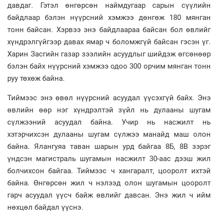
давдаг. Гэтэл өнгөрсөн наймдугаар сарын сүүлийн
байдлаар бэлэн нүүрсний хэмжээ дөнгөж 180 мянган
тонн байсан. Хэрвээ энэ байдлаараа байсан бол өвлийг
хүндрэлгүйгээр давах ямар ч боломжгүй байсан гэсэн үг.
Харин Засгийн газар зээлийн асуудлыг шийдэж өгсөнөөр
бэлэн байх нүүрсний хэмжээ одоо 300 орчим мянган тонн
руу төхөж байна.
Тиймээс энэ өвөл нүүрсний асуудал үүсэхгүй байх. Энэ
өвлийн өөр нэг хүндрэлтэй зүйл нь дулааны шугам
сүлжээний асуудал байна. Учир нь насжилт нь
хэтэрчихсэн дулааны шугам сүлжээ манайд маш олон
байна. Ялангуяа таван шарын урд байгаа 8Б, 8В зэрэг
үндсэн магистраль шугамын насжилт 30-аас дээш жил
болчихсон байгаа. Тиймээс ч хангаралт, цооролт ихтэй
байна. Өнгөрсөн жил ч нэлээд олон шугамын цооролт
гарч асуудал үүсч байж өвлийг давсан. Энэ жил ч ийм
нөхцөл байдал үүснэ.