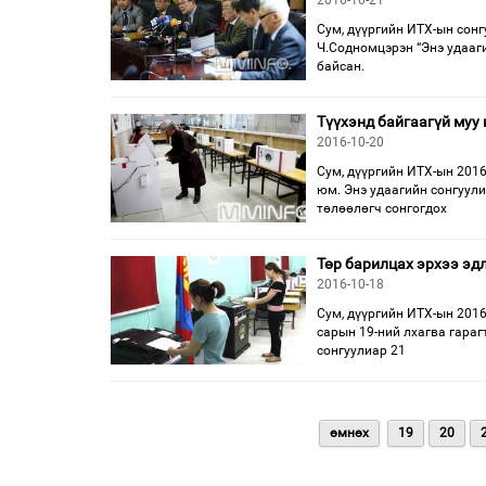
2016-10-21
Сум, дүүргийн ИТХ-ын сонг
Ч.Содномцэрэн “Энэ удааг
байсан.
Түүхэнд байгаагүй муу
2016-10-20
Сум, дүүргийн ИТХ-ын 2016
юм. Энэ удаагийн сонгуули
төлөөлөгч сонгогдох
Төр барилцах эрхээ эд
2016-10-18
Сум, дүүргийн ИТХ-ын 201
сарын 19-ний лхагва гараг
сонгуулиар 21
өмнөх
19
20