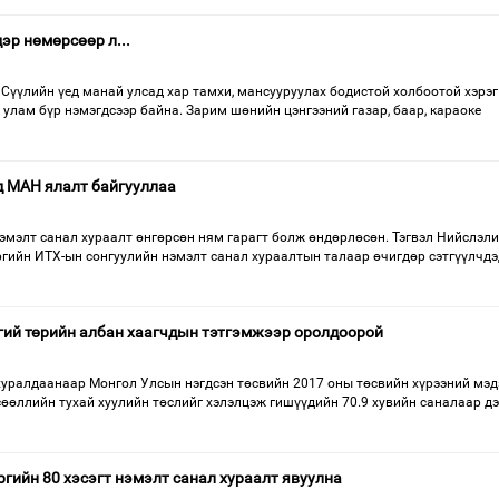
эр нөмөрсөөр л...
Сүүлийн үед манай улсад хар тамхи, мансууруулах бодистой холбоотой хэрэг
ч улам бүр нэмэгдсээр байна. Зарим шөнийн цэнгээний газар, баар, караоке
д МАН ялалт байгууллаа
нэмэлт санал хураалт өнгөрсөн ням гарагт болж өндөрлөсөн. Тэгвэл Нийслэл
ргийн ИТХ-ын сонгуулийн нэмэлт санал хураалтын талаар өчигдөр сэтгүүлчдэ
гий төрийн албан хаагчдын тэтгэмжээр оролдоорой
хуралдаанаар Монгол Улсын нэгдсэн төсвийн 2017 оны төсвийн хүрээний мэд
сөөллийн тухай хуулийн төслийг хэлэлцэж гишүүдийн 70.9 хувийн саналаар д
ргийн 80 хэсэгт нэмэлт санал хураалт явуулна