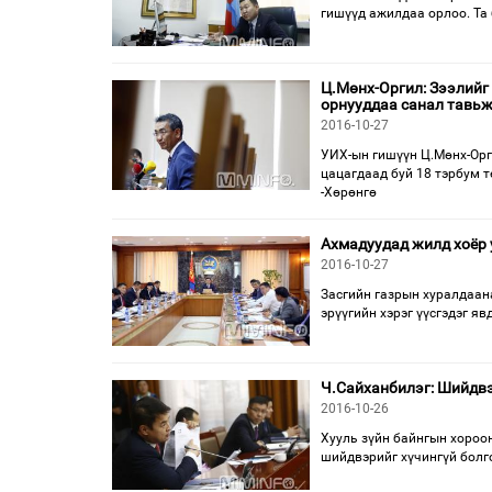
ги­шүүд ажилдаа орлоо. Та 
Ц.Мөнх-Оргил: Зээлийг
орнууддаа санал тавьж
2016-10-27
УИХ-ын гишүүн Ц.Мөнх-Орг
цацагдаад буй 18 тэрбум т
-Хөрөнгө
Ахмадуудад жилд хоёр у
2016-10-27
Засгийн газрын хурал­даа­на
эрүү­гийн хэрэг үүсгэдэг я
Ч.Сайханбилэг: Шийдвэ
2016-10-26
Хууль зүйн байнгын хороо
шийдвэрийг хүчингүй болго