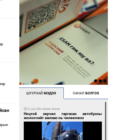
эр
ээр
ШУУРХАЙ
МЭДЭЭ
САНАЛ
БОЛГОХ
6 цагийн өмнө өмнө
айсан
Ноцтой зөрчил гаргасан автобусны
жолоочийг ажлаас нь чөлөөлжээ
азрын