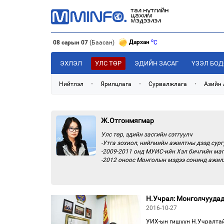
o
Дархан
C
08 сарын 07
(Баасан)
o
Эрдэнэт
C
o
Улаанбаатар
C
ЭХЛЭЛ
УЛС ТӨР
ЭДИЙН ЗАСАГ
ҮЗЭЛ БО
Нийтлэл
•
Ярилцлага
•
Сурвалжлага
•
Азийн
Ж.Отгонмягмар
Улс төр, эдийн засгийн сэтгүүлч
-Утга зохиол, нийгмийн ажилтны дээд сург
-2009-2011 онд МУИС-ийн Хэл бичгийн маг
-2012 оноос Монголын мэдээ сонинд ажилл
Н.Учрал: Монголчуудад
2016-10-27
УИХ-ын гишүүн Н.Учралтай