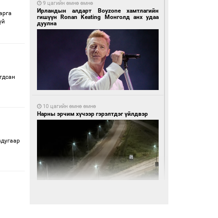
9 цагийн өмнө өмнө
Ирландын алдарт Boyzone хамтлагийн
арга
гишүүн Ronan Keating Монголд анх удаа
үй
дуулна
агдсан
10 цагийн өмнө өмнө
Нарны эрчим хүчээр гэрэлтдэг үйлдвэр
вдугаар
10 цагийн өмнө өмнө
Монгол Улсын волейболын шигшээ баг
өнөөдөр Хятадын эсрэг тоглоно