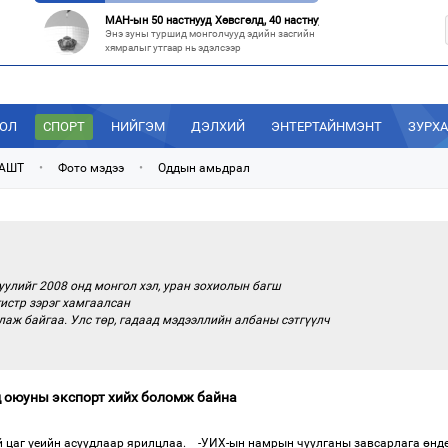
МАН-ын 50 настнууд Хөвсгөлд, 40 настнууд нь Хэнтийд “хуралджэ
Энэ зуны туршид монголчууд эдийн засгийн
хямралыг утгаар нь эдэлсээр
Эрх зүйн үндэслэл нь тодорхойгүй “гадаад элч нарын” томилгоо
Сүүлийн үед Улаанбаатар болон аймгуудаас
дэлхийн хотуудад биет төлөөлөгч
ДОЛ
СПОРТ
НИЙГЭМ
ДЭЛХИЙ
ЭНТЕРТАЙНМЭНТ
ЗУРХ
“С.Зоригийн талбай” болгочих, Хотын дарга аа?
Төв шуудангийн урдах талбайд өнөөдрийг
 АШТ
•
Фото мэдээ
•
Оддын амьдрал
хүртэл 27 жил байрласан С.Зориг
“Нутаг заагдсан” С.Зориг
С.Зориг агсны хөшөө Төв шуудангийн
өмнөх, нэгэн цагт АН-ын төв байр хэмээгдэж
уулийг 2008 онд монгол хэл, уран зохиолын багш
истр зэрэг хамгаалсан
аж байгаа. Улс төр, гадаад мэдээллийн албаны сэтгүүлч
 оюуны экспорт хийх боломж байна
 цаг үеийн асуудлаар ярилцлаа. -УИХ-ын намрын чуулганы завсарлага өнд