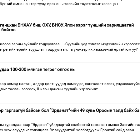
бүх­ний өмнө нэн тэргүүнд ирэх оны төсвийн тодотголыг хэлэл­цэн
 ганцхан БНХАУ биш ОХУ, БНСУ, Япон зэрэг түншийн харилцаатай
 байгаа
илоос зарим зүйлийг тодрууллаа. -Сүүлийн үед хэвлэл мэдээллийн хэрэгслэ
өгрөгийн өрийн асуудлыг тодруулаач. Та үнэхээр их хэмжээний өртэй юм уу?
даа 100-300 мянган төгрөг олгох нь
ар ахмад настан, алдар цолт­нуудад нэмэгдэл, хөнгө­лө­лт олгох, үндэс­лэл­гүй­г
вдлыг тас­лан зогсоох, Шилэн дансны хуулийн хэрэгжилт
р гаргаагүй байсан бол “Эрдэнэт”-ийн 49 хувь Оросын талд байх б
ны хуралдаанаар “Эрдэнэт” үйлдвэртэй холбоотой гаргасан өмнөх Засгийн г
х эсэх асуудлыг хэлэлцлээ. Уг асуудалтай холбогдуулж Ерөнхий сайд асан