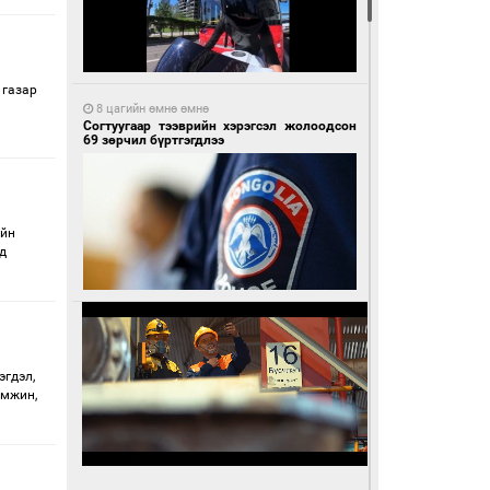
 газар
8 цагийн өмнө өмнө
Согтуугаар тээврийн хэрэгсэл жолоодсон
69 зөрчил бүртгэгдлээ
ийн
д
эгдэл,
эмжин,