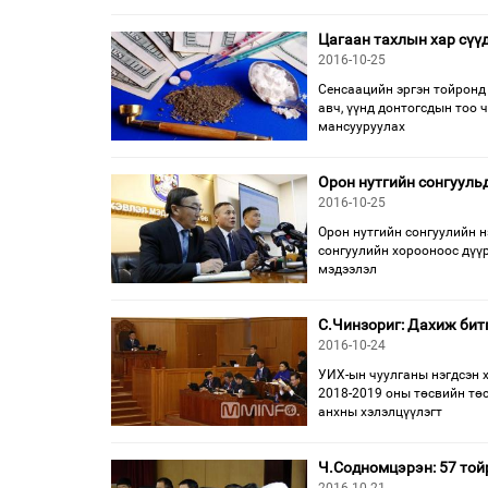
Цагаан тахлын хар сүүд
2016-10-25
Сенсаацийн эргэн тойронд 
авч, үүнд донтогсдын тоо 
мансууруулах
Орон нутгийн сонгууль
2016-10-25
Орон нутгийн сонгуулийн 
сонгуулийн хорооноос дүү
мэдээлэл
С.Чинзориг: Дахиж бит
2016-10-24
УИХ-ын чуулганы нэгдсэн 
2018-2019 оны төсвийн тө
анхны хэлэлцүүлэгт
Ч.Содномцэрэн: 57 той