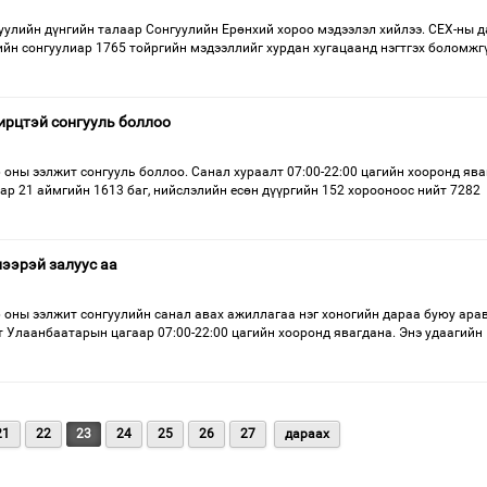
уулийн дүнгийн талаар Сонгуулийн Ерөнхий хороо мэдээлэл хийлээ. СЕХ-ны д
ийн сонгуулиар 1765 тойргийн мэдээллийг хурдан хугацаанд нэгтгэх боломжг
 ирцтэй сонгууль боллоо
 оны ээлжит сонгууль боллоо. Санал хураалт 07:00-22:00 цагийн хооронд яв
ар 21 аймгийн 1613 баг, нийслэлийн есөн дүүргийн 152 хорооноос нийт 7282
лээрэй залуус аа
6 оны ээлжит сонгуулийн санал авах ажиллагаа нэг хоногийн дараа буюу ара
т Улаанбаатарын цагаар 07:00-22:00 цагийн хооронд явагдана. Энэ удаагийн
21
22
23
24
25
26
27
дараах