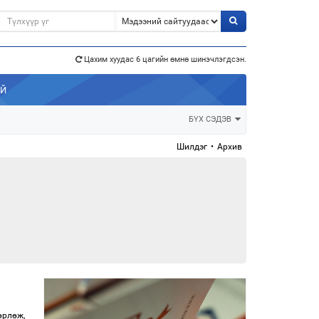
э”
Цахим хуудас 6 цагийн өмнө шинэчлэгдсэн.
АЙ
БҮХ СЭДЭВ
Шилдэг
•
Архив
өрлөж,