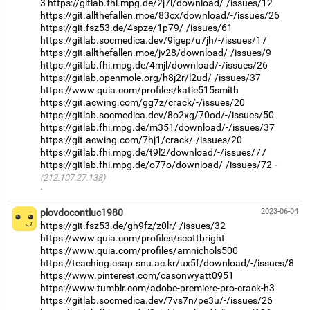
3
https://gitlab.fhi.mpg.de/2j7l/download/-/issues/12
https://git.allthefallen.moe/83cx/download/-/issues/26
https://git.fsz53.de/4spze/1p79/-/issues/61
https://gitlab.socmedica.dev/9igep/u7jh/-/issues/17
https://git.allthefallen.moe/jv28/download/-/issues/9
https://gitlab.fhi.mpg.de/4mjl/download/-/issues/26
https://gitlab.openmole.org/h8j2r/l2ud/-/issues/37
https://www.quia.com/profiles/katie515smith
https://git.acwing.com/gg7z/crack/-/issues/20
https://gitlab.socmedica.dev/8o2xg/70od/-/issues/50
https://gitlab.fhi.mpg.de/m351/download/-/issues/37
https://git.acwing.com/7hj1/crack/-/issues/20
https://gitlab.fhi.mpg.de/t9l2/download/-/issues/77
https://gitlab.fhi.mpg.de/o77o/download/-/issues/72
(212.107.27.138)
·
plovdocontluc1980
2023-06-04
https://git.fsz53.de/gh9fz/z0lr/-/issues/32
https://www.quia.com/profiles/scottbright
https://www.quia.com/profiles/amnichols500
https://teaching.csap.snu.ac.kr/ux5f/download/-/issues/8
https://www.pinterest.com/casonwyatt0951
https://www.tumblr.com/adobe-premiere-pro-crack-h3
https://gitlab.socmedica.dev/7vs7n/pe3u/-/issues/26