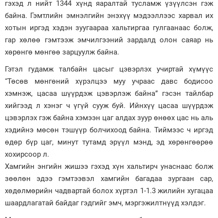
гэхэд л нийт 1344 хүнд яаралтай тусламж үзүүлсэн гэж
байна. Гэмтлийн эмнэлгийн энэхүү мэдээллээс харвал их
хотын иргэд хэдэн зуугаараа хальтиргаа гулгаанаас болж,
гар хөлөө гэмтээж эмчилгээний зардалд олон саяар нь
хөрөнгө мөнгөө зарцуулж байна.
Гэтэл гудамж талбайн цасыг цэвэрлэх учиртай хүмүүс
“Төсөв мөнгөний хүрэлцээ муу учраас давс бодисоо
хэмнэж, цасаа шүүрдэж цэвэрлэж байна” гэсэн тайлбар
хийгээд л хэнэг ч үгүй сууж буй. Ийнхүү цасаа шүүрдэж
цэвэрлэх гэж байна хэмээн цаг алдах зуур өнөөх цас нь аль
хэдийнэ мөсөн тэшүүр болчихоод байна. Тиймээс ч иргэд
өдөр бүр цаг, минут тутамд эрүүл мэнд, эд хөрөнгөөрөө
хохирсоор л.
Хамгийн энгийн жишээ гэхэд хүн хальтирч унаснаас болж
зөөлөн эдээ гэмтээвэл хамгийн багадаа зургаан сар,
хөдөлмөрийн чадвартай болох хүртэл 1-1.3 жилийн хугацаа
шаардлагатай байдаг гэдгийг эмч, мэргэжилтнүүд хэлдэг.