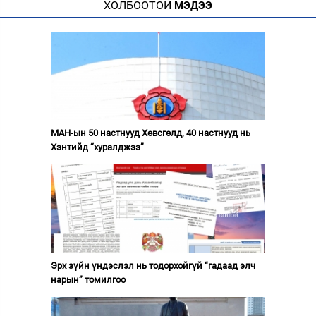
ХОЛБООТОЙ
МЭДЭЭ
МАН-ын 50 настнууд Хөвсгөлд, 40 настнууд нь
Хэнтийд “хуралджээ”
Эрх зүйн үндэслэл нь тодорхойгүй “гадаад элч
нарын” томилгоо