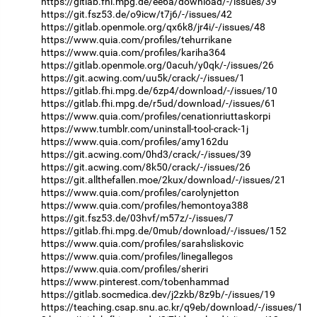
https://gitlab.fhi.mpg.de/ee6a/download/-/issues/39
https://git.fsz53.de/o9icw/t7j6/-/issues/42
https://gitlab.openmole.org/qx6k8/jr4i/-/issues/48
https://www.quia.com/profiles/tehurrikane
https://www.quia.com/profiles/kariha364
https://gitlab.openmole.org/0acuh/y0qk/-/issues/26
https://git.acwing.com/uu5k/crack/-/issues/1
https://gitlab.fhi.mpg.de/6zp4/download/-/issues/10
https://gitlab.fhi.mpg.de/r5ud/download/-/issues/61
https://www.quia.com/profiles/cenationriuttaskorpi
https://www.tumblr.com/uninstall-tool-crack-1j
https://www.quia.com/profiles/amy162du
https://git.acwing.com/0hd3/crack/-/issues/39
https://git.acwing.com/8k50/crack/-/issues/26
https://git.allthefallen.moe/2kux/download/-/issues/21
https://www.quia.com/profiles/carolynjetton
https://www.quia.com/profiles/hemontoya388
https://git.fsz53.de/03hvf/m57z/-/issues/7
https://gitlab.fhi.mpg.de/0mub/download/-/issues/152
https://www.quia.com/profiles/sarahsliskovic
https://www.quia.com/profiles/linegallegos
https://www.quia.com/profiles/sheriri
https://www.pinterest.com/tobenhammad
https://gitlab.socmedica.dev/j2zkb/8z9b/-/issues/19
https://teaching.csap.snu.ac.kr/q9eb/download/-/issues/1