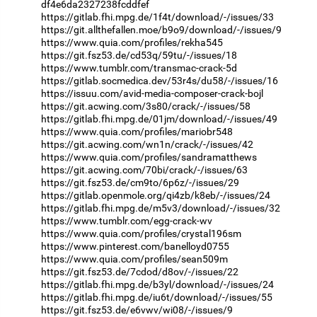
df4e6da2327238fcddfef
https://gitlab.fhi.mpg.de/1f4t/download/-/issues/33
https://git.allthefallen.moe/b9o9/download/-/issues/9
https://www.quia.com/profiles/rekha545
https://git.fsz53.de/cd53q/59tu/-/issues/18
https://www.tumblr.com/transmac-crack-5d
https://gitlab.socmedica.dev/53r4s/du58/-/issues/16
https://issuu.com/avid-media-composer-crack-bojl
https://git.acwing.com/3s80/crack/-/issues/58
https://gitlab.fhi.mpg.de/01jm/download/-/issues/49
https://www.quia.com/profiles/mariobr548
https://git.acwing.com/wn1n/crack/-/issues/42
https://www.quia.com/profiles/sandramatthews
https://git.acwing.com/70bi/crack/-/issues/63
https://git.fsz53.de/cm9to/6p6z/-/issues/29
https://gitlab.openmole.org/qi4zb/k8eb/-/issues/24
https://gitlab.fhi.mpg.de/m5v3/download/-/issues/32
https://www.tumblr.com/egg-crack-wv
https://www.quia.com/profiles/crystal196sm
https://www.pinterest.com/banelloyd0755
https://www.quia.com/profiles/sean509m
https://git.fsz53.de/7cdod/d8ov/-/issues/22
https://gitlab.fhi.mpg.de/b3yl/download/-/issues/24
https://gitlab.fhi.mpg.de/iu6t/download/-/issues/55
https://git.fsz53.de/e6vwv/wi08/-/issues/9