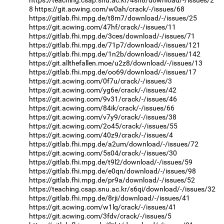
8
https://git.acwing.com/w0ah/crack/-/issues/68
https://gitlab.fhi.mpg.de/t8m7/download/-/issues/25
https://git.acwing.com/47hf/crack/-/issues/11
https://gitlab.fhi.mpg.de/3ces/download/-/issues/71
https://gitlab.fhi.mpg.de/71p7/download/-/issues/121
https://gitlab.fhi.mpg.de/1n2b/download/-/issues/142
https://git.allthefallen.moe/u2z8/download/-/issues/13
https://gitlab.fhi.mpg.de/oo69/download/-/issues/17
https://git.acwing.com/0f7u/crack/-/issues/3
https://git.acwing.com/yg6e/crack/-/issues/42
https://git.acwing.com/9v31/crack/-/issues/46
https://git.acwing.com/84ik/crack/-/issues/66
https://git.acwing.com/v7y9/crack/-/issues/38
https://git.acwing.com/2o45/crack/-/issues/55
https://git.acwing.com/40z9/crack/-/issues/4
https://gitlab.fhi.mpg.de/a2um/download/-/issues/72
https://git.acwing.com/5s04/crack/-/issues/30
https://gitlab.fhi.mpg.de/t9l2/download/-/issues/59
https://gitlab.fhi.mpg.de/e0qn/download/-/issues/98
https://gitlab.fhi.mpg.de/pr9a/download/-/issues/52
https://teaching.csap.snu.ac.kr/s6qi/download/-/issues/32
https://gitlab.fhi.mpg.de/8rji/download/-/issues/41
https://git.acwing.com/w1lq/crack/-/issues/41
https://git.acwing.com/3fdv/crack/-/issues/5