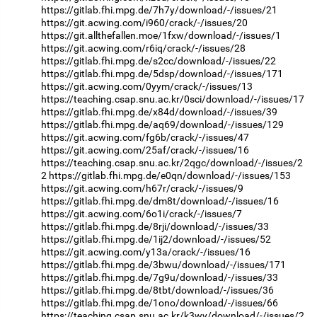
https://gitlab.fhi.mpg.de/7h7y/download/-/issues/21
https://git.acwing.com/i960/crack/-/issues/20
https://git.allthefallen.moe/1fxw/download/-/issues/1
https://git.acwing.com/r6iq/crack/-/issues/28
https://gitlab.fhi.mpg.de/s2cc/download/-/issues/22
https://gitlab.fhi.mpg.de/5dsp/download/-/issues/171
https://git.acwing.com/0yym/crack/-/issues/13
https://teaching.csap.snu.ac.kr/0sci/download/-/issues/17
https://gitlab.fhi.mpg.de/x84d/download/-/issues/39
https://gitlab.fhi.mpg.de/aq69/download/-/issues/129
https://git.acwing.com/fg6b/crack/-/issues/47
https://git.acwing.com/25af/crack/-/issues/16
https://teaching.csap.snu.ac.kr/2qgc/download/-/issues/2
2
https://gitlab.fhi.mpg.de/e0qn/download/-/issues/153
https://git.acwing.com/h67r/crack/-/issues/9
https://gitlab.fhi.mpg.de/dm8t/download/-/issues/16
https://git.acwing.com/6o1i/crack/-/issues/7
https://gitlab.fhi.mpg.de/8rji/download/-/issues/33
https://gitlab.fhi.mpg.de/1ij2/download/-/issues/52
https://git.acwing.com/y13a/crack/-/issues/16
https://gitlab.fhi.mpg.de/3bwu/download/-/issues/171
https://gitlab.fhi.mpg.de/7g9u/download/-/issues/33
https://gitlab.fhi.mpg.de/8tbt/download/-/issues/36
https://gitlab.fhi.mpg.de/1ono/download/-/issues/66
https://teaching.csap.snu.ac.kr/k3wy/download/-/issues/2