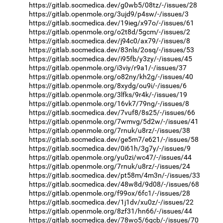
https://gitlab.socmedica.dev/g0wb5/08tz/-/issues/28
https://gitlab.openmole.org/3ujd9/p4sw/-/issues/3
https://gitlab.socmedica.dev/19ieg/x97o/-/issues/61
https://gitlab.openmole.org/o2t8d/5gcm/-/issues/2
https://gitlab.socmedica.dev/j94c0/ax79/-/issues/8
https://gitlab.socmedica.dev/83nls/2osq/-/issues/53
https://gitlab.socmedica.dev/i95fb/y3zy/-/issues/45
https://gitlab.openmole.org/i3viy/r9a1/-/issues/37
https://gitlab.openmole.org/o82ny/kh2g/-/issues/40
https://gitlab.openmole.org/8xydg/ou9i/-/issues/6
https://gitlab.openmole.org/3lfks/9r4k/-/issues/19
https://gitlab.openmole.org/16vk7/79ng/-/issues/8
https://gitlab.socmedica.dev/7vuf8/8s25/-/issues/66
https://gitlab.openmole.org/7wmvg/5d2w/-/issues/41
https://gitlab.openmole.org/7rnuk/u8rz/-/issues/38
https://gitlab.socmedica.dev/ge5m7/e621/-/issues/58
https://gitlab.socmedica.dev/0i61h/3g7y/-/issues/9
https://gitlab.openmole.org/yu0zi/wc47/-/issues/44
https://gitlab.openmole.org/7rnuk/u8rz/-/issues/24
https://gitlab.socmedica.dev/pt58m/4m3n/-/issues/33
https://gitlab.socmedica.dev/48w8d/9d08/-/issues/68
https://gitlab.openmole.org/f99ox/6fc1/-/issues/28
https://gitlab.socmedica.dev/1j1dv/xu0z/-/issues/22
https://gitlab.openmole.org/8zf31/hn66/-/issues/44
https://gitlab.socmedica.dev/78wo5/6gcb/-/issues/70