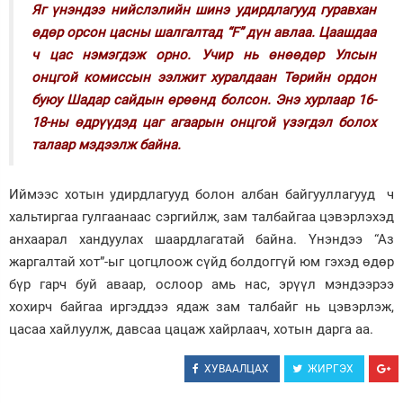
Яг үнэндээ нийслэлийн шинэ удирдлагууд гуравхан
өдөр орсон цасны шалгалтад “F” дүн авлаа. Цаашдаа
ч цас нэмэгдэж орно. Учир нь өнөөдөр Улсын
онцгой комиссын ээлжит хуралдаан Төрийн ордон
буюу Шадар сайдын өрөөнд болсон. Энэ хурлаар 16-
18-ны өдрүүдэд цаг агаарын онцгой үзэгдэл болох
талаар мэдээлж байна.
Иймээс хотын удирдлагууд болон албан байгууллагууд ч
хальтиргаа гулгаанаас сэргийлж, зам талбайгаа цэвэрлэхэд
анхаарал хандуулах шаардлагатай байна. Үнэндээ “Аз
жаргалтай хот”-ыг цогцлоож сүйд болдоггүй юм гэхэд өдөр
бүр гарч буй аваар, ослоор амь нас, эрүүл мэндээрээ
хохирч байгаа иргэддээ ядаж зам талбайг нь цэвэрлэж,
цасаа хайлуулж, давсаа цацаж хайрлаач, хотын дарга аа.
ХУВААЛЦАХ
ЖИРГЭХ