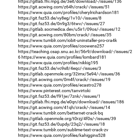
https://gitlab.fhi.mpg.de/3eit/download/-/issues/136
https://git.acwing.com/z64h/crack/-/issues/51
https://www.quia.com/profiles/cherylrichardson181
https://git.fsz53.de/vy8eg/1v10/-/issues/8
https://git.fsz53.de/0n9g3/6twv/-/issues/27
https://gitlab.socmedica.dev/u5ir1/09os/-/issues/12
https://git.acwing.com/80bm/crack/-/issues/35
https://www.tumblr.com/iobit-uninstaller-pro-cra4k
https://www.quia.com/profiles/coowens257
https://teaching.csap.snu.ac.kr/56r9/download/-/issues/2
6
https://www.quia.com/profiles/lombard181
https://www.quia.com/profiles/nikkig195
https://git.fsz53.de/vc9s8/4eqc/-/issues/3
https://gitlab.openmole.org/32imx/5e94/-/issues/36
https://git.acwing.com/0m4f/crack/-/issues/19
https://www.quia.com/profiles/ecastro278
https://www.pinterest.com/tanvirtoki
https://git.fsz53.de/f91jw/7znk/-/issues/1
https://gitlab.fhi.mpg.de/e0qn/download/-/issues/186
https://git.acwing.com/41qh/crack/-/issues/14
https://www.tumblr.com/betternet-crack-bq
https://gitlab.openmole.org/t0rzj/4f0s/-/issues/39
https://git.fsz53.de/0updy/23q2/-/issues/18
https://www.tumblr.com/sublime-text-crack-zv
https://www.quia.com/profiles/kahiggins528