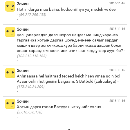
Зочин
2016-11-16
(89.217.200.133)
·
Зочин
2016-11-16
цас цэвэрлэдэг ,давс шороо цацдаг машинд хөрөнгө
гаргаачээ хотын даргаа шоунд өчнөөн саяыг зардаг
машин дээр зогсчихоод хүрз барьчихаад цацсан болж
явааг хараад өмнөөс чинь ичих шиг хэддүгээр зуун бэ?
(103.212.118.183)
·
Зочин
2016-11-16
Anhnaasaa hel halitraad tegeed helchihsen ymaa ug n bol
Avaar osliin hot gesiim baigaam. S Batbold (zalruulaga)
(178.240.24.209)
·
Зочин
2016-11-16
Хотын дарга гэвэл Батүүл шиг хүнийг хэлнэ
(37.167.76.178)
·