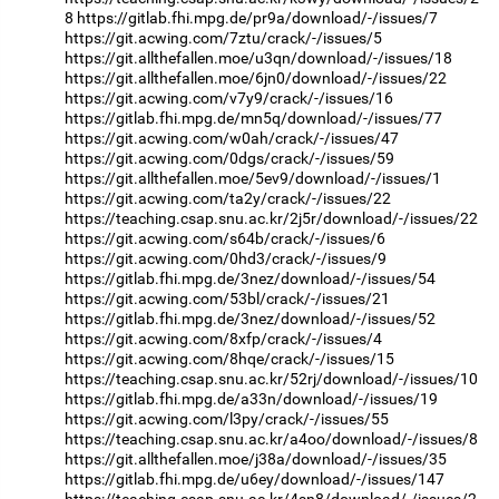
8
https://gitlab.fhi.mpg.de/pr9a/download/-/issues/7
https://git.acwing.com/7ztu/crack/-/issues/5
https://git.allthefallen.moe/u3qn/download/-/issues/18
https://git.allthefallen.moe/6jn0/download/-/issues/22
https://git.acwing.com/v7y9/crack/-/issues/16
https://gitlab.fhi.mpg.de/mn5q/download/-/issues/77
https://git.acwing.com/w0ah/crack/-/issues/47
https://git.acwing.com/0dgs/crack/-/issues/59
https://git.allthefallen.moe/5ev9/download/-/issues/1
https://git.acwing.com/ta2y/crack/-/issues/22
https://teaching.csap.snu.ac.kr/2j5r/download/-/issues/22
https://git.acwing.com/s64b/crack/-/issues/6
https://git.acwing.com/0hd3/crack/-/issues/9
https://gitlab.fhi.mpg.de/3nez/download/-/issues/54
https://git.acwing.com/53bl/crack/-/issues/21
https://gitlab.fhi.mpg.de/3nez/download/-/issues/52
https://git.acwing.com/8xfp/crack/-/issues/4
https://git.acwing.com/8hqe/crack/-/issues/15
https://teaching.csap.snu.ac.kr/52rj/download/-/issues/10
https://gitlab.fhi.mpg.de/a33n/download/-/issues/19
https://git.acwing.com/l3py/crack/-/issues/55
https://teaching.csap.snu.ac.kr/a4oo/download/-/issues/8
https://git.allthefallen.moe/j38a/download/-/issues/35
https://gitlab.fhi.mpg.de/u6ey/download/-/issues/147
https://teaching.csap.snu.ac.kr/4sn8/download/-/issues/2