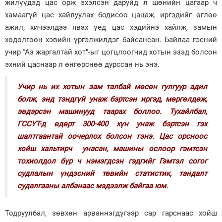
жилүүдэд цас орж эхэлсэн даруйд л шөнийн цагаар ч
хамаагүй цас хайлуулах бодисоо цацаж, иргэдийг өглөө
Зурхай
ажил, хичээлдээ явах үед цас хэдийнэ хайлж, замын
хөдөлгөөн хэвийн үргэлжилдэг байсансан. Байлаа гэсний
учир “Аз жаргалтай хот”-ыг цогцлоогчид хотын эзэд болсон
эхний цаснаар л өнгөрснөө дурссан нь энэ.
Учир нь их хотын зам талбай мөсөн гулгуур адил
болж, энд тэндгүй унаж бэртсэн иргэд, мөргөлдөж,
эвдэрсэн машинууд таарах боллоо. Тухайлбал,
ГССҮТ-д өдөрт 300-400 хүн унаж бэртсэн гэх
шалтгаантай оочерлох болсон гэнэ. Цас орсноос
хойш хальтирч унасан, машины ослоор гэмтсэн
тохиолдол бүр ч нэмэгдсэн гэдгийг Гэмтэл согог
судлалын үндэсний төвийн статистик, тандалт
судалгааны албанаас мэдээлж байгаа юм.
Тодруулбал, зөвхөн арваннэгдүгээр сар гарснаас хойш