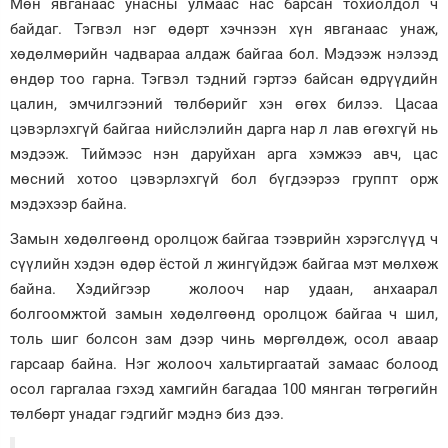
Мөн явганаас унасны улмаас нас барсан тохиолдол ч
байдаг. Тэгвэл нэг өдөрт хэчнээн хүн явганаас унаж,
хөдөлмөрийн чадвараа алдаж байгаа бол. Мэдээж нэлээд
өндөр тоо гарна. Тэгвэл тэдний гэртээ байсан өдрүүдийн
цалин, эмчилгээний төлбөрийг хэн өгөх билээ. Цасаа
цэвэрлэхгүй байгаа нийслэлийн дарга нар л лав өгөхгүй нь
мэдээж. Тиймээс нэн даруйхан арга хэмжээ авч, цас
мөсний хотоо цэвэрлэхгүй бол бүгдээрээ группт орж
мэдэхээр байна.
Замын хөдөлгөөнд оролцож байгаа тээврийн хэрэгслүүд ч
сүүлийн хэдэн өдөр ёстой л жингүйдэж байгаа мэт мөлхөж
байна. Хэдийгээр жолооч нар удаан, анхаарал
болгоомжтой замын хөдөлгөөнд оролцож байгаа ч шил,
толь шиг болсон зам дээр чинь мөргөлдөж, осол аваар
гарсаар байна. Нэг жолооч хальтиргаатай замаас болоод
осол гаргалаа гэхэд хамгийн багадаа 100 мянган төгрөгийн
төлбөрт унадаг гэдгийг мэднэ биз дээ.