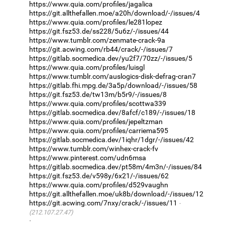
https://www.quia.com/profiles/jagalica
https://git.allthefallen.moe/a20h/download/-/issues/4
https://www.quia.com/profiles/le281lopez
https://git.fsz53.de/ss228/5u6z/-/issues/44
https://www.tumblr.com/zenmate-crack-9a
https://git.acwing.com/rb44/crack/-/issues/7
https://gitlab.socmedica.dev/yu2f7/70zz/-/issues/5
https://www.quia.com/profiles/luisgl
https://www.tumblr.com/auslogics-disk-defrag-cran7
https://gitlab.fhi.mpg.de/3a5p/download/-/issues/58
https://git.fsz53.de/tw13m/b5r9/-/issues/8
https://www.quia.com/profiles/scottwa339
https://gitlab.socmedica.dev/8afcf/c189/-/issues/18
https://www.quia.com/profiles/jepeltzman
https://www.quia.com/profiles/carriema595
https://gitlab.socmedica.dev/1iqhr/1dgr/-/issues/42
https://www.tumblr.com/winhex-crack-fv
https://www.pinterest.com/udn6msa
https://gitlab.socmedica.dev/pt58m/4m3n/-/issues/84
https://git.fsz53.de/v598y/6x21/-/issues/62
https://www.quia.com/profiles/d529vaughn
https://git.allthefallen.moe/uk8b/download/-/issues/12
https://git.acwing.com/7nxy/crack/-/issues/11
(212.107.27.47)
·