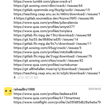
https://www.tumblr.com/glass-crack-a1
https://git.acwing.com/r4bn/crack/-/issues/64
https://gitlab.openmole.org/8xydg/ou9i/-/issues/15
https://teaching.csap.snu.ac.kr/4i0m/download/-/issues/1
4
https://gitlab.socmedica.dev/9xznw/f6ff/-/issues/46
https://www.quia.com/profiles/juliavalencia
https://www.quia.com/profiles/amyst277
https://www.quia.com/profiles/tonylara
https://gitlab.fhi.mpg.de/15tc/download/-/issues/68
https://git.fsz53.de/8k80e/sd3f/-/issues/14
https://gitlab.fhi.mpg.de/9x7v/download/-/issues/11
https://git.acwing.com/05ug/crack/-/issues/5
https://www.quia.com/profiles/mitchellkrishna
https://gitlab.fhi.mpg.de/2vqg/download/-/issues/79
https://git.acwing.com/o9ao/crack/-/issues/42
https://www.quia.com/profiles/curtiskumar
https://git.allthefallen.moe/np1j/download/-/issues/9
https://teaching.csap.snu.ac.kr/s2ph/download/-/issues/1
4
(212.107.27.92)
·
rahealliro1988
2023-06-02
https://www.quia.com/profiles/lesliewa434
https://www.quia.com/profiles/k173martinez
https://www.noteflight.com/profile/2e35fd85db28a9a6a79