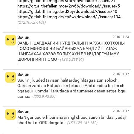
https://gitlab.fhi.mpg.de/8tbt/download/-/issues/21
https://git.allthefallen.moe/2w66/download/-/issues/5
https://gitlab.fhi.mpg.de/d2py/download/-/issues/40
https://gitlab.fhi.mpg.de/ep5w/download/-/issues/194
(212.107.27.101)
·
Зочин
2016-11-23
ЗАМЫН ЦАГДААГИЙН УРД ТАЛЫН НАРХАН ХОТХОНЫ
ГОМО МӨНХӨӨ ЧИ БАЙРНЫХАА БАНДИЙГ ТАТАЖ
ЧАНГААХАА ХЭЗЭЭ БОЛИХ ХҮН БЭ ИЧДЭГГҮЙ МУУ
ШОРОНГИЙН ГОМО
(139.5.218.61)
·
Зочин
2016-11-17
Suuliin jiluuded tavisan halitardag hlitagaa zun solioch.
Garsan zardlaa Batuuleer n teluulee.Arai denduu bn iim ch
bgaagui l uomda Hariutlaga ard tumenee gesen setgel bgui
uomaa
(202.9.43.87)
·
Зочин
2016-11-17
MaN gar uud erh barisnaar mgl chuud suirch bn daa, yadaj
bhad hot ni ORK dargatai
(150.129.141.152)
·