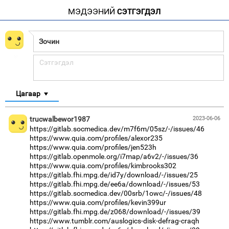
МЭДЭЭНИЙ
СЭТГЭГДЭЛ
Цагаар
trucwalbewor1987
2023-06-06
https://gitlab.socmedica.dev/m7f6m/05sz/-/issues/46
https://www.quia.com/profiles/alexor235
https://www.quia.com/profiles/jen523h
https://gitlab.openmole.org/i7map/a6v2/-/issues/36
https://www.quia.com/profiles/kimbrooks302
https://gitlab.fhi.mpg.de/id7y/download/-/issues/25
https://gitlab.fhi.mpg.de/ee6a/download/-/issues/53
https://gitlab.socmedica.dev/00srb/1owc/-/issues/48
https://www.quia.com/profiles/kevin399ur
https://gitlab.fhi.mpg.de/z068/download/-/issues/39
https://www.tumblr.com/auslogics-disk-defrag-craqh