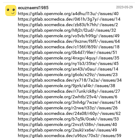
ecuznaemi1985
2023-05-29
https://gitlab.openmole.org/a4dhu/l13u/-/issues/40
https://gitlab.socmedica.dev/0i61h/3g7y/-/issues/14
https://gitlab.socmedica.dev/zb83i/h7hh/-/issues/2
https://gitlab.openmole.org/h8j2r/l2ud/-/issues/32
https://gitlab.openmole.org/vo5vb/h99g/-/issues/49
https://gitlab.socmedica.dev/9xznw/f6ff/-/issues/64
https://gitlab.socmedica.dev/c156f/l659/-/issues/18
https://gitlab.openmole.org/0b4d7/9ler/-/issues/51
https://gitlab.openmole.org/4nxgv/4quy/-/issues/35
https://gitlab.openmole.org/ny1b3/35te/-/issues/45
https://gitlab.openmole.org/an43i/x0au/-/issues/14
https://gitlab.openmole.org/g6olx/x29z/-/issues/23
https://gitlab.socmedica.dev/yx718/7a2a/-/issues/34
https://gitlab.openmole.org/9jzrk/af4r/-/issues/38
https://gitlab.socmedica.dev/r7unk/ck8y/-/issues/27
https://gitlab.openmole.org/2whtb/25v4/-/issues/6
https://gitlab.openmole.org/3nh4g/7wze/-/issues/14
https://gitlab.openmole.org/r2rwe/t33z/-/issues/26
https://gitlab.socmedica.dev/24s08/r60y/-/issues/62
https://gitlab.openmole.org/b7q5k/0cek/-/issues/53
https://gitlab.openmole.org/2nvzf/i38n/-/issues/40
https://gitlab.openmole.org/2sukl/xs6e/-/issues/49
https://gitlab.socmedica.dev/u96zx/70s3/-/issues/59