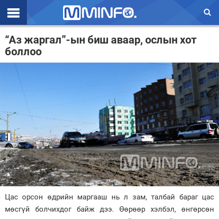
Эхлэл
“Аз жаргал”-ын биш аваар, ослын хот
боллоо
Цаг агаар
Валют ханш
Улс төр
Эдийн засаг
Үзэл бодол
Спорт
Нийгэм
Дэлхий
Цас орсон өдрийн маргааш нь л зам, талбай бараг цас
мөсгүй болчихдог байж дээ. Өөрөөр хэлбэл, өнгөрсөн
Энтертайнмэнт