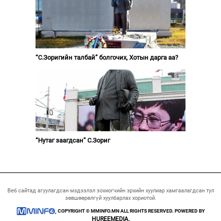
“С.Зоригийн талбай” болгочих, Хотын дарга аа?
“Нутаг заагдсан” С.Зориг
Веб сайтад агуулагдсан мэдээлэл зохиогчийн эрхийн хуулиар хамгаалагдсан тул
зөвшөөрөлгүй хуулбарлах хориотой.
COPYRIGHT © MMINFO.MN ALL RIGHTS RESERVED. POWERED BY
HUREEMEDIA.