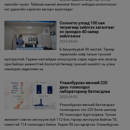
хамгийн чухал. Тиймээс манай эмнэлэг боолт хийхдээ солонгосоос
нэг удаагийн хэрэгсэл авчирч ашигладаг.
Солонгос улсад 100 сая
төгрөгөөр хийлгэх хагалгааг
эх орондоо 40 саяар
хийлгэжээ
2025-04-04
Б.Ариунбүүвэй 30 настай. Тэрээр
төрөлхийн хоёр талын түнхний
мултралтай. Гурван настайдаа оношлуулж, хэдэн хэдэн мэс засалд
орж байсан амжилттай болоогүй бөгөөд түнхний хазайлт нь улам
нэмэгдэж хөдөлгөөн нь
Улаанбурхан өвчний 220
дахь тохиолдол
лабораториор батлагдлаа
2025-04-02
Улаанбурхан өвчний батлагдсан
тохиолдлын тоо 220 болж шинээр
35 тохиолдол бүртгэгджээ. Үүнээс
эмнэлэгт хэвтэн эмчлүүлж буй 112 бол, гэрээр эмчлүүлж байгаа 18,
сэжигтэй 114 тохиолдол байна. Харин 90 хүн эдгэрчээ. Улаанбурхан