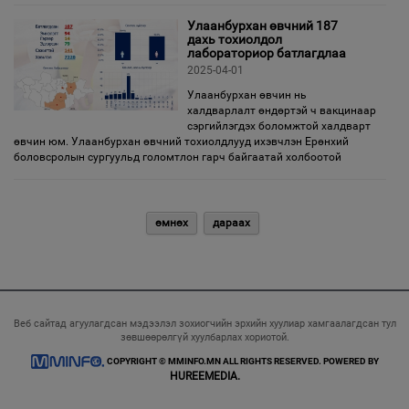
Улаанбурхан өвчний 187
дахь тохиолдол
лабораториор батлагдлаа
2025-04-01
Улаанбурхан өвчин нь
халдварлалт өндөртэй ч вакцинаар
сэргийлэгдэх боломжтой халдварт
өвчин юм. Улаанбурхан өвчний тохиолдлууд ихэвчлэн Ерөнхий
боловсролын сургуульд голомтлон гарч байгаатай холбоотой
өмнөх
дараах
Веб сайтад агуулагдсан мэдээлэл зохиогчийн эрхийн хуулиар хамгаалагдсан тул
зөвшөөрөлгүй хуулбарлах хориотой.
COPYRIGHT © MMINFO.MN ALL RIGHTS RESERVED. POWERED BY
HUREEMEDIA.