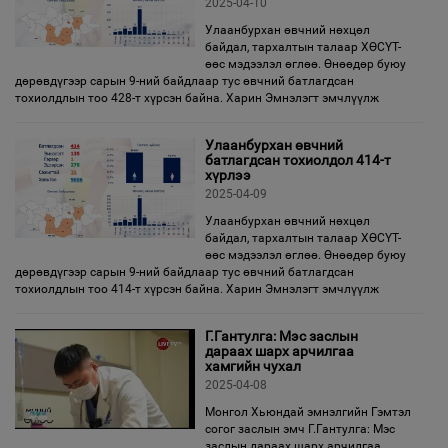
2025-04-10
Улаанбурхан өвчний нөхцөл
байдал, тархалтын талаар ХӨСҮТ-
өөс мэдээлэл өглөө. Өнөөдөр буюу
дөрөвдүгээр сарын 9-ний байдлаар тус өвчний батлагдсан
тохиолдлын тоо 428-т хүрсэн байна. Харин Эмнэлэгт эмчлүүлж
Улаанбурхан өвчний
батлагдсан тохиолдол 414-т
хүрлээ
2025-04-09
Улаанбурхан өвчний нөхцөл
байдал, тархалтын талаар ХӨСҮТ-
өөс мэдээлэл өглөө. Өнөөдөр буюу
дөрөвдүгээр сарын 9-ний байдлаар тус өвчний батлагдсан
тохиолдлын тоо 414-т хүрсэн байна. Харин Эмнэлэгт эмчлүүлж
Г.Гантулга: Мэс заслын
дараах шарх арчилгаа
хамгийн чухал
2025-04-08
Монгол Хьюндай эмнэлгийн Гэмтэл
согог заслын эмч Г.Гантулга: Мэс
заслын дараах шарх арчилгаа