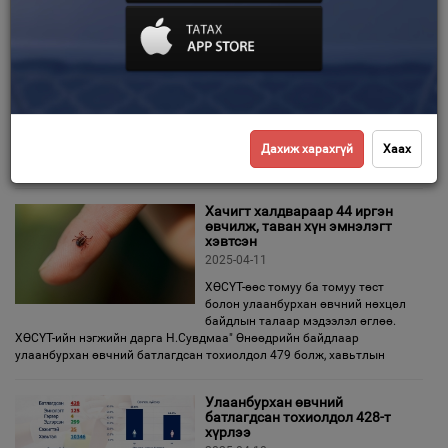
“Хамгийн чухал нь” эрүүл
мэндийн зорилтот үйл
Зурхай
ажиллагаа Баян-Өлгий, Увс
аймагт ажиллахаар явлаа
2025-04-11
Хууль зүй, дотоод хэргийн сайдын
санаачилсан "ХАМГИЙН ЧУХАЛ
НЬ" эрүүл мэндийн зорилтот үйл ажиллагааны 5-р ээлжийн баг
Баян-Өлгий, Увс аймаг дахь салбарын 1350 алба хаагч, ажилтнууд
Дахиж харахгүй
Хаах
болон тэдний гэр бүлийн
Хачигт халдвараар 44 иргэн
өвчилж, таван хүн эмнэлэгт
хэвтсэн
2025-04-11
ХӨСҮТ-өөс томуу ба томуу төст
болон улаанбурхан өвчний нөхцөл
байдлын талаар мэдээлэл өглөө.
ХӨСҮТ-ийн нэгжийн дарга Н.Сувдмаа" Өнөөдрийн байдлаар
улаанбурхан өвчний батлагдсан тохиолдол 479 болж, хавьтлын
Улаанбурхан өвчний
батлагдсан тохиолдол 428-т
хүрлээ