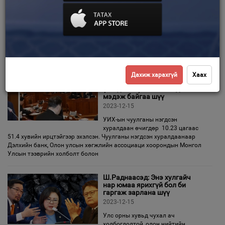
2023-12-15
Зурхай
Оросуудын нэг “афоризм” байдаг
аж. Тэр нь “...Хоёр төрлийн хулгайч
бий. Жирийн хулгайч мөнгө, цүнх,
цаг, гар утсыг чинь хулгайлдаг. Улс төрийн хулгайч бол чиний
ирээдүй, хүсэл мөрөөдөл, ажил төрөл, цалин
Протокол: Үйлдвэр,
Дахиж харахгүй
Хаах
станцуудыг гацаадаг үл
үзэгдэгч хүч хэн бэ гэдгийг
мэдэж байгаа шүү
2023-12-15
УИХ-ын чуулганы нэгдсэн
хуралдаан өчигдөр 10.23 цагаас
51.4 хувийн ирцтэйгээр эхэлсэн. Чуулганы нэгдсэн хуралдаанаар
Дэлхийн банк, Олон улсын хөгжлийн ассоциаци хоорондын Монгол
Улсын тээврийн холболт болон
Ш.Раднаасэд: Энэ хулгайч
нар юмаа ярихгүй бол би
гаргаж зарлана шүү
2023-12-15
Улс орны хувьд чухал ач
холбогдолтой, олон нийтийн