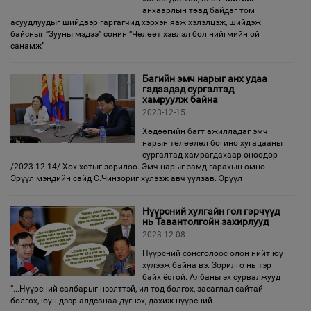
анхаарлын төвд байдаг том
асуудлуудыг шийдвэр гаргагчид хэрхэн яаж хэлэлцэж, шийдэж
байсныг “Зууны мэдээ” сонин “Чөлөөт хэвлэл бол нийгмийн ой
санамж”
Багийн эмч нарыг анх удаа
гадаадад сургалтад
хамруулж байна
2023-12-15
Хөдөөгийн багт ажилладаг эмч
нарын төлөөлөл богино хугацааны
сургалтад хамрагдахаар өнөөдөр
/2023-12-14/ Хөх хотыг зорилоо. Эмч нарыг замд гарахын өмнө
Эрүүл мэндийн сайд С.Чинзориг хүлээж авч уулзав. Эрүүл
Нүүрсний хулгайн гол гэрчүүд
нь Тавантолгойн захирлууд
2023-12-08
Нүүрсний сонсголоос олон нийт юу
хүлээж байна вэ. Зорилго нь тэр
байх ёстой. Албаны эх сурвалжууд
“...Нүүрсний салбарыг нээлттэй, ил тод болгох, засаглал сайтай
болгох, юун дээр алдсанаа дүгнэх, дахиж нүүрсний