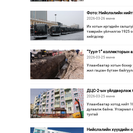
Фото: Нийслэлийн нийт
2026-03-26 өмнө
Их хотын иргэдийн салшгүй
тээврийн үйлчилгээ 1925 о
хийгдсээр
“Туул-1” коллекторын 
2026-03-25 өмнө
Улаанбаатар хотын бохир у
жил гацсан бүтээн байгуу
ДЦС-2-ын үйлдвэрлэж б
2026-03-25 өмнө
Улаанбаатар хотод нийт 10
дулаалж байна. Угсармал о
тухтай
Нийслэлийн хүүхдийн с