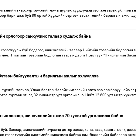
гээний чанар, хүртээмжийг нэмэгдүүлэх, хүүхдүүдэд сэргээн засах үйлчилгээ
оор баригдаж буй 80 ортой Хүүхдийн сэргээн засах төвийн барилгын ажил ду
йн орлогоор санхүүжих талаар судалж байна
 хэрэгжүүлж буй бодлого, шинэчлэлийн талаар Нийтийн тээврийн бодлогын 
өглөө. Нийтийн тээврийн бодлогын газрын дарга Г.Билгүүн “Нийслэлийн Заса
бүтээн байгуулалтын барилгын ажлыг эхлүүллээ
нзүрхийн товчоо, Улаанбаатар-Налайх чиглэлийн авто замаас баруун аймаг 
ртэл зургаан эгнээ, 32 километр урт үргэлжилнэ. Нийт 12.800 урт метр хүчитг
н их засвар, шинэчлэлийн ажил 70 хувьтай үргэлжилж байна
уй. Засвар, шинэчлэлийн хүрээнд дотор засал, хана, тааз, хаалга, цонх, дээвэ
ор гэрэлтүүлгийн системийг шинэчилж байгаа юм. Өнөөдрийн байдлаар ажл