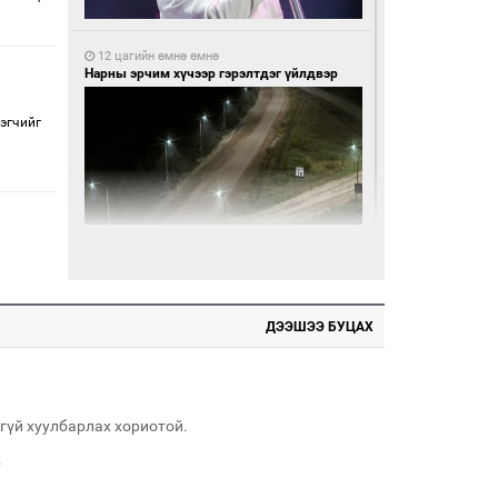
12 цагийн өмнө өмнө
Нарны эрчим хүчээр гэрэлтдэг үйлдвэр
эгчийг
12 цагийн өмнө өмнө
Монгол Улсын волейболын шигшээ баг
өнөөдөр Хятадын эсрэг тоглоно
ДЭЭШЭЭ БУЦАХ
гүй хуулбарлах хориотой.
.
12 цагийн өмнө өмнө