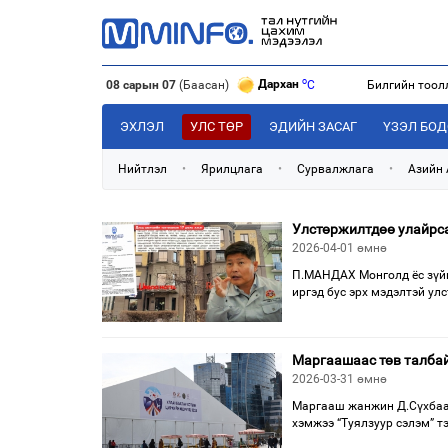
o
Дархан
C
08 сарын 07
(Баасан)
Билгийн тоол
o
Эрдэнэт
C
o
Улаанбаатар
C
ЭХЛЭЛ
УЛС ТӨР
ЭДИЙН ЗАСАГ
ҮЗЭЛ БО
Нийтлэл
•
Ярилцлага
•
Сурвалжлага
•
Азийн
Улстөржилтдөө улайрса
2026-04-01 өмнө
П.МАНДАХ Монголд ёс зүйн 
иргэд бус эрх мэдэлтэй ул
Маргаашаас төв талбай
2026-03-31 өмнө
Маргааш жанжин Д.Сүхбаат
хэмжээ “Туялзуур сэлэм” т