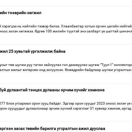
ийн тээврийн хөгжил
 хэрэгцээ нь нийтийн тээвэр билээ. Улаанбаатар хотын орчин цагийн нийтий
ноос эхлэн хөгжжээ. Өдгөө 100 жилийн түүхтэй энэ салбарт үе шаттай шинэч
ажил 25 хувьтай үргэлжилж байна
сыг төв шугам руу татан зайлуулах гол дамжуулах шугам “Туул-1” коллектор
лалтын ажлыг өнгөрсөн онд эхлүүлсэн. Өнөөдрийн байдлаар шугам угсралтын
уй дулаантай тэнцэх дулааны эрчим хүчийг хэмнэнэ
77 блок угсармал орон сууц байдаг. Эдгээр орон сууцыг 2023 оноос эхлэн үе
рон сууцуудыг дулаалснаар эрчим хүчний хэрэглээг 31 хувиар хэмнэж, иргэд
эргээн засах төвийн барилга угсралтын ажил дууслаа