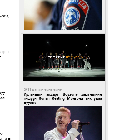
г
усаж,
газрын
г
11 цагийн өмнө өмнө
руу
Ирландын алдарт Boyzone хамтлагийн
эсэн
гишүүн Ronan Keating Монголд анх удаа
дуулна
р,
ын явц