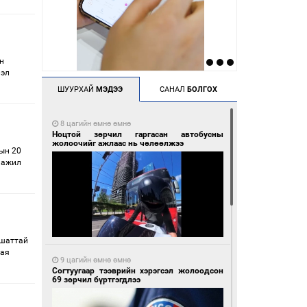
н
лэл
ШУУРХАЙ
МЭДЭЭ
САНАЛ
БОЛГОХ
8 цагийн өмнө өмнө
Ноцтой зөрчил гаргасан автобусны
жолоочийг ажлаас нь чөлөөлжээ
ын 20
 ажил
 шаттай
 ая
9 цагийн өмнө өмнө
Согтуугаар тээврийн хэрэгсэл жолоодсон
69 зөрчил бүртгэгдлээ