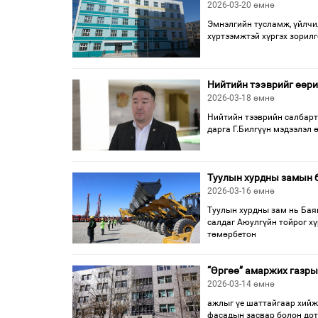
2026-03-20 өмнө
Эмнэлгийн тусламж, үйлчил
хүртээмжтэй хүргэх зорилг
Нийтийн тээврийг өөри
2026-03-18 өмнө
Нийтийн тээврийн салбарт
дарга Г.Билгүүн мэдээлэл 
Туулын хурдны замын 
2026-03-16 өмнө
Туулын хурдны зам нь Бая
салдаг Аюулгүйн тойрог хү
төмөрбетон
“Өргөө” амаржих газры
2026-03-14 өмнө
ажлыг үе шаттайгаар хийж б
фасадын засвар болон дот