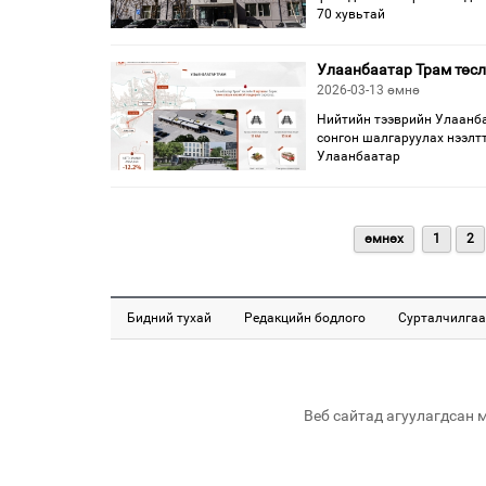
70 хувьтай
Улаанбаатар Трам төсл
2026-03-13 өмнө
Нийтийн тээврийн Улаанба
сонгон шалгаруулах нээлтт
Улаанбаатар
өмнөх
1
2
Бидний тухай
Редакцийн бодлого
Сурталчилгаа
Веб сайтад агуулагдсан 