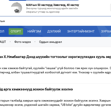
МАН-ын 50 настнууд Хөвсгөлд, 40 настнууд нь Хэнтийд “хуралджэ
Энэ зуны туршид монголчууд эдийн засгийн
хямралыг утгаар нь эдэлсээр
лын
Эрх зүйн үндэслэл нь тодорхойгүй “гадаад элч нарын” томилгоо
Сүүлийн үед Улаанбаатар болон аймгуудаас
дэлхийн хотуудад биет төлөөлөгч
ДОЛ
СПОРТ
НИЙГЭМ
ДЭЛХИЙ
ЭНТЕРТАЙНМЭНТ
ЗУРХ
“С.Зоригийн талбай” болгочих, Хотын дарга аа?
Төв шуудангийн урдах талбайд өнөөдрийг
 АШТ
•
Фото мэдээ
•
Оддын амьдрал
хүртэл 27 жил байрласан С.Зориг
“Нутаг заагдсан” С.Зориг
н Х.Нямбаатар Дээд шүүхийн тогтоолыг хэрэгжүүлэхдээ хууль зө
С.Зориг агсны хөшөө Төв шуудангийн
өмнөх, нэгэн цагт АН-ын төв байр хэмээгдэж
хэм хэмжээ байтугай, хуулийн “хашаа” үгүй боллоо гэж ярих хүн олширсон. 
стөрчид, албан тушаалтнуудтай холбоотой дүгнэлт юм. Үнэхээр ч сүүлийн өдр
д арга хэмжээнүүд зохион байгуулж эхэлнэ
арын талбайд хаврын арга хэмжээнүүдийг зохион байгуулж эхэлнэ. Хаврын
эмцээнээр эхэлж, үндэсний шагайн харваа, “UB bike” дугуйн өдөрлөгөөр үргэлж