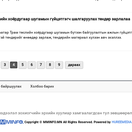
ийн хоёрдугаар шугамын гүйцэтгэгч шалгаруулах тендер зарлалаа
атар Трам төслийн хоёрдугаар шугамын бүтээн байгуулалтын ажлын гүйцэтг
эй тендерийг өнөөдөр зарлаж, тендерийн материал хүлээн авч эхэллээ.
3
4
5
6
7
8
9
дараах
 байршуулах
Холбоо барих
мэдээлэл зохиогчийн эрхийн хуулиар хамгаалагдсан тул зөвшөөрөл
Copyright © MMINFO.MN All Rights Reserved. Powered by
HUREEMEDIA