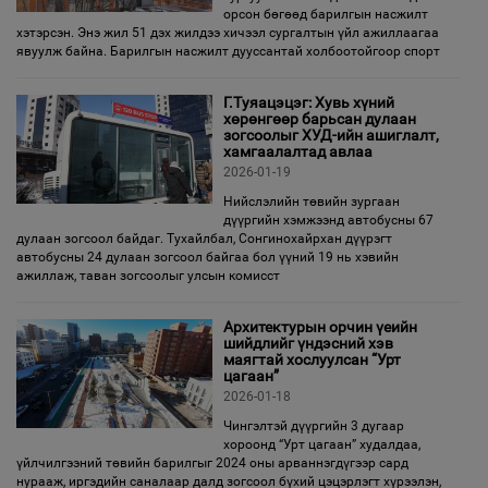
орсон бөгөөд барилгын насжилт
хэтэрсэн. Энэ жил 51 дэх жилдээ хичээл сургалтын үйл ажиллаагаа
явуулж байна. Барилгын насжилт дууссантай холбоотойгоор спорт
Г.Туяацэцэг: Хувь хүний
хөрөнгөөр барьсан дулаан
зогсоолыг ХУД-ийн ашиглалт,
хамгаалалтад авлаа
2026-01-19
Нийслэлийн төвийн зургаан
дүүргийн хэмжээнд автобусны 67
дулаан зогсоол байдаг. Тухайлбал, Сонгинохайрхан дүүрэгт
автобусны 24 дулаан зогсоол байгаа бол үүний 19 нь хэвийн
ажиллаж, таван зогсоолыг улсын комисст
Архитектурын орчин үеийн
шийдлийг үндэсний хэв
маягтай хослуулсан “Урт
цагаан”
2026-01-18
Чингэлтэй дүүргийн 3 дугаар
хороонд “Урт цагаан” худалдаа,
үйлчилгээний төвийн барилгыг 2024 оны арваннэгдүгээр сард
нурааж, иргэдийн саналаар далд зогсоол бүхий цэцэрлэгт хүрээлэн,