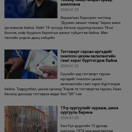
ажиллана
2026-01-23
Яармагаас Хархорин чиглэлд
"Дүүжин замын тээвэр" барих ажил
үргэлжилж байна. Нийт 19 тулгуур багана суурилуулахаас 18-ыг
босгож, хоёр буудлын барилгын ажлыг гүйцэтгэж байна. Мөн
төслийн үндсэн даац хийцийн
Тэтгэвэрт гарсан иргэдийг
онилсон цахим залилангийн
гэмт хэрэг бүртгэгдэж байна
2026-01-22
Сүүлийн үед тэтгэвэрт гарсан
иргэдийг онилсон цахим
залилангийн гэмт хэрэг бүртгэгдэж
байна. Тодруулбал, цахим орчинд “Хэрэв та тэтгэвэртээ гарсан, Хаан
банкны дансаар тэтгэврээ авдаг бол “OK” гэж
15-р сургуулийг нурааж, шинэ
сургууль барина
2026-01-20
Хан-Уул дүүргийн 15 дугаар
сургууль 1974 онд ашиглалтад