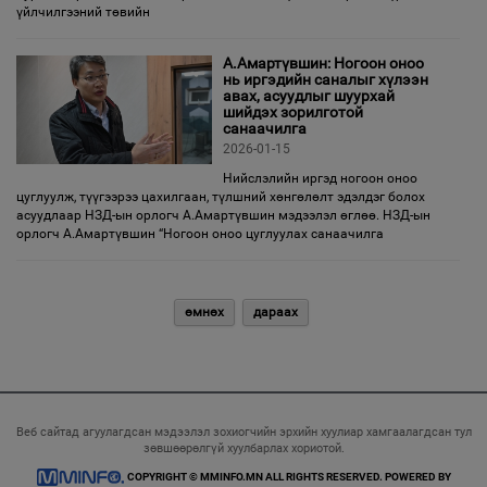
үйлчилгээний төвийн
А.Амартүвшин: Ногоон оноо
нь иргэдийн саналыг хүлээн
авах, асуудлыг шуурхай
шийдэх зорилготой
санаачилга
2026-01-15
Нийслэлийн иргэд ногоон оноо
цуглуулж, түүгээрээ цахилгаан, түлшний хөнгөлөлт эдэлдэг болох
асуудлаар НЗД-ын орлогч А.Амартүвшин мэдээлэл өглөө. НЗД-ын
орлогч А.Амартүвшин “Ногоон оноо цуглуулах санаачилга
өмнөх
дараах
Веб сайтад агуулагдсан мэдээлэл зохиогчийн эрхийн хуулиар хамгаалагдсан тул
зөвшөөрөлгүй хуулбарлах хориотой.
COPYRIGHT © MMINFO.MN ALL RIGHTS RESERVED. POWERED BY