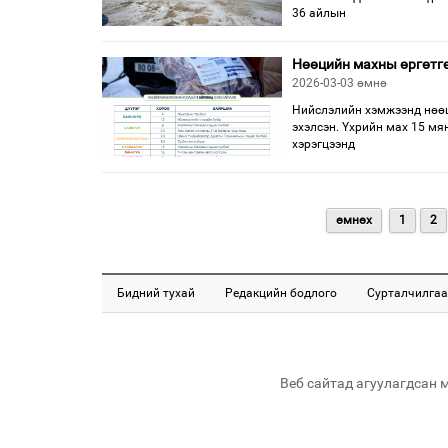
36 айлын
Нөөцийн махны өргөтгө
2026-03-03 өмнө
Нийслэлийн хэмжээнд нөөц
эхэлсэн. Үхрийн мах 15 мя
хэрэгцээнд
өмнөх
1
2
Бидний тухай
Редакцийн бодлого
Сурталчилгаа
Веб сайтад агуулагдсан 