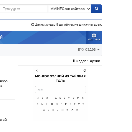
э”
Цахим хуудас 8 цагийн өмнө шинэчлэгдсэн.
АЙ
АПП ТАТАХ
БҮХ СЭДЭВ
Шилдэг
•
Архив
инээр
гж
хтай
р