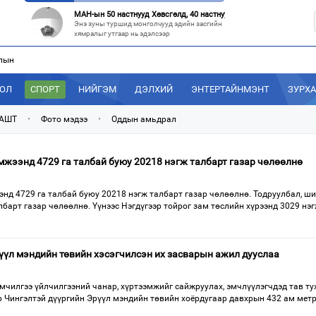
МАН-ын 50 настнууд Хөвсгөлд, 40 настнууд нь Хэнтийд “хуралджэ
Энэ зуны туршид монголчууд эдийн засгийн
хямралыг утгаар нь эдэлсээр
лын
Эрх зүйн үндэслэл нь тодорхойгүй “гадаад элч нарын” томилгоо
Сүүлийн үед Улаанбаатар болон аймгуудаас
дэлхийн хотуудад биет төлөөлөгч
ДОЛ
СПОРТ
НИЙГЭМ
ДЭЛХИЙ
ЭНТЕРТАЙНМЭНТ
ЗУРХ
“С.Зоригийн талбай” болгочих, Хотын дарга аа?
Төв шуудангийн урдах талбайд өнөөдрийг
 АШТ
•
Фото мэдээ
•
Оддын амьдрал
хүртэл 27 жил байрласан С.Зориг
“Нутаг заагдсан” С.Зориг
мжээнд 4729 га талбай буюу 20218 нэгж талбарт газар чөлөөлнө
С.Зориг агсны хөшөө Төв шуудангийн
өмнөх, нэгэн цагт АН-ын төв байр хэмээгдэж
нд 4729 га талбай буюу 20218 нэгж талбарт газар чөлөөлнө. Тодруулбал, ш
барт газар чөлөөлнө. Үүнээс Нэгдүгээр тойрог зам төслийн хүрээнд 3029 нэ
үүл мэндийн төвийн хэсэгчилсэн их засварын ажил дууслаа
мчилгээ үйлчилгээний чанар, хүртээмжийг сайжруулах, эмчлүүлэгчдэд тав ту
р Чингэлтэй дүүргийн Эрүүл мэндийн төвийн хоёрдугаар давхрын 432 ам мет