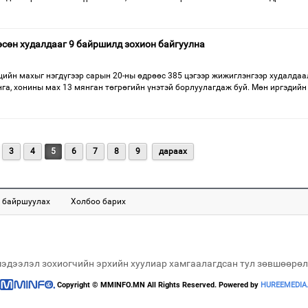
сөн худалдааг 9 байршилд зохион байгуулна
ийн махыг нэгдүгээр сарын 20-ны өдрөөс 385 цэгээр жижиглэнгээр худалда
нга, хонины мах 13 мянган төгрөгийн үнэтэй борлуулагдаж буй. Мөн иргэдийн
3
4
5
6
7
8
9
дараах
 байршуулах
Холбоо барих
мэдээлэл зохиогчийн эрхийн хуулиар хамгаалагдсан тул зөвшөөрөл
Copyright © MMINFO.MN All Rights Reserved. Powered by
HUREEMEDIA