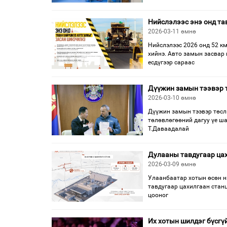
Нийслэлээс энэ онд т
2026-03-11 өмнө
Нийслэлээс 2026 онд 52 к
хийнэ. Авто замын засвар
есдүгээр сараас
Дүүжин замын тээвэр т
2026-03-10 өмнө
Дүүжин замын тээвэр төсл
төлөвлөгөөний дагуу үе ш
Т.Даваадалай
Дулааны тавдугаар цах
2026-03-09 өмнө
Улаанбаатар хотын өсөн н
тавдугаар цахилгаан стан
цооног
Их хотын шилдэг бүсгү