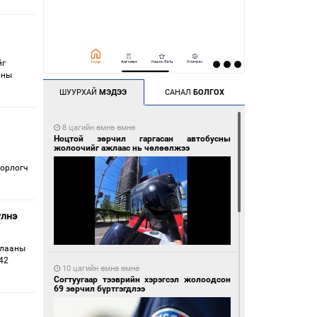
йг
оны
ШУУРХАЙ
МЭДЭЭ
САНАЛ
БОЛГОХ
8 цагийн өмнө өмнө
Ноцтой зөрчил гаргасан автобусны
жолоочийг ажлаас нь чөлөөлжээ
 орлогч
үлнэ
улааны
42
10 цагийн өмнө өмнө
Согтуугаар тээврийн хэрэгсэл жолоодсон
69 зөрчил бүртгэгдлээ