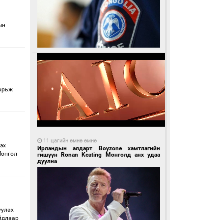
ын
зорьж
11 цагийн өмнө өмнө
эх
Ирландын алдарт Boyzone хамтлагийн
Монгол
гишүүн Ronan Keating Монголд анх удаа
дуулна
уулах
айдлаар