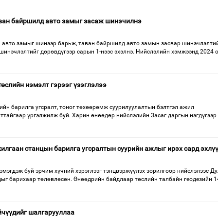
аван байршилд авто замыг засаж шинэчилнэ
м авто замыг шинээр барьж, таван байршилд авто замын засвар шинэчлэлти
 шинэчлэлтийг дөрөвдүгээр сарын 1-нээс эхэлнэ. Нийслэлийн хэмжээнд 2024 
өслийн нэмэлт гэрээг үзэглэлээ
ийн барилга угсралт, тоног төхөөрөмж суурилуулалтын бэлтгэл ажил
аттайгаар үргэлжилж буй. Харин өнөөдөр нийслэлийн Засаг даргын нэгдүгээр
илгаан станцын барилга угсралтын суурийн ажлыг ирэх сард эхлү
эмэгдэж буй эрчим хүчний хэрэглээг тэнцвэржүүлэх зорилгоор нийслэлээс Д
цыг барихаар төлөвлөсөн. Өнөөдрийн байдлаар төслийн талбайн геодезийн 1
йчүүдийг шалгарууллаа