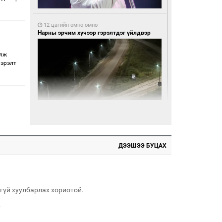
12 цагийн өмнө өмнө
Нарны эрчим хүчээр гэрэлтдэг үйлдвэр
алж
 эрэлт
12 цагийн өмнө өмнө
Монгол Улсын волейболын шигшээ баг
өнөөдөр Хятадын эсрэг тоглоно
ДЭЭШЭЭ БУЦАХ
гүй хуулбарлах хориотой.
.
12 цагийн өмнө өмнө