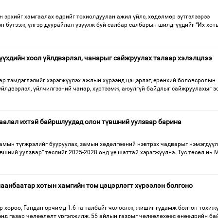
н эрхийг хамгаалах өдрийг тохиолдуулан ажил үйлс, хөдөлмөр зүтгэлээрээ
эн бүтээж, үлгэр дуурайлал үзүүлж буй салбар салбарын шилдгүүдийг “Их хот
хүүхдийн хоол үйлдвэрлэл, чанарыг сайжруулах талаар хэлэлцлээ
ар тэмдэглэлийг хэрэгжүүлэх ажлын хүрээнд цэцэрлэг, ерөнхий боловсролын
үйлдвэрлэл, үйлчилгээний чанар, хүртээмж, аюулгүй байдлыг сайжруулахыг 
аалал ихтэй байршлуудад олон түвшний уулзвар барина
амын түгжрэлийг бууруулах, замын хөдөлгөөний нэвтрэх чадварыг нэмэгдүүл
вшний уулзвар” төслийг 2025-2028 онд үе шаттай хэрэгжүүлнэ. Тус төсөл нь 
аанбаатар хотын хамгийн том цэцэрлэгт хүрээлэн болгоно
р хороо, Гандан орчимд 1.6 га талбайг чөлөөлж, жишиг гудамж болгон тохиж
ээнд газар чөлөөлөлт үргэлжилж, 55 айлын газрыг чөлөөлөхөөс өнөөдрийн б