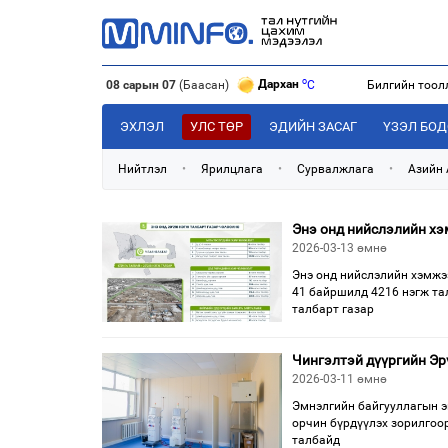
o
Дархан
C
08 сарын 07
(Баасан)
Билгийн тоол
o
Эрдэнэт
C
o
Улаанбаатар
C
ЭХЛЭЛ
УЛС ТӨР
ЭДИЙН ЗАСАГ
ҮЗЭЛ БО
o
Дархан
C
Нийтлэл
•
Ярилцлага
•
Сурвалжлага
•
Азийн
Энэ онд нийслэлийн хэ
2026-03-13 өмнө
Энэ онд нийслэлийн хэмжээ
41 байршилд 4216 нэгж тал
талбарт газар
Чингэлтэй дүүргийн Эр
2026-03-11 өмнө
Эмнэлгийн байгууллагын э
орчин бүрдүүлэх зорилгоо
талбайд