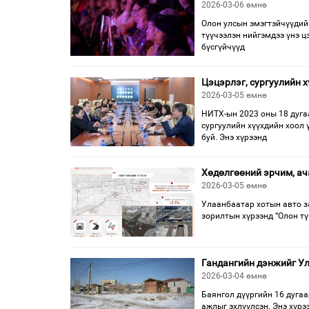
2026-03-06 өмнө
Олон улсын эмэгтэйчүүдий
түүчээлэн нийгэмдээ үнэ ц
бүсгүйчүүд
Цэцэрлэг, сургуулийн 
2026-03-05 өмнө
НИТХ-ын 2023 оны 18 дуга
сургуулийн хүүхдийн хоол 
буй. Энэ хүрээнд
Хөдөлгөөний эрчим, ач
2026-03-05 өмнө
Улаанбаатар хотын авто з
зорилтын хүрээнд “Олон тү
Гандангийн дэнжийг Ул
2026-03-04 өмнө
Баянгол дүүргийн 16 дугаа
ажлыг эхлүүлсэн. Энэ хүр