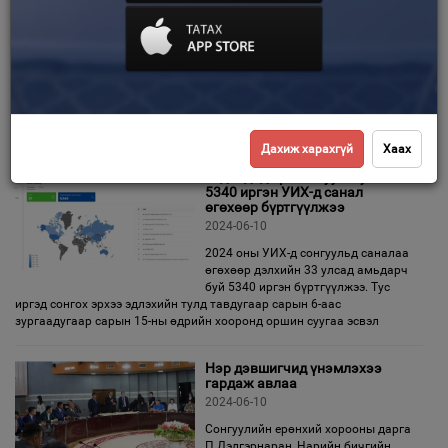
“СОНГОГЧ ТАНАА” гарын
авлагыг хүлээн авна уу
Зурхай
2024-06-14
Иргэдийн улс төрийн эрх, эрх
чөлөөг хангаж, хамгаалах,
сонгуулийн боловсрол мэдлэгийг
дээшлүүлэх зорилгоор “Зууны мэдээ” сонин Сонгуулийн ерөнхий
хороотой хамтран “Сонгуулийн боловсрол” буланг
Дахиж харахгүй
Хаах
Гадаадад оршин сууж буй
5340 иргэн УИХ-д санал
өгөхөөр бүртгүүлжээ
2024-06-10
2024 оны УИХ-д сонгуульд саналаа
өгөхөөр дэлхийн 33 улсад амьдарч
буй 5340 иргэн бүртгүүлжээ. Тус
иргэд сонгох эрхээ эдлэхийн тулд тавдугаар сарын 6-аас
зургаадугаар сарын 15-ны өдрийн хооронд оршин суугаа эсвэл
Нэр дэвшигчид үнэмлэхээ
гардаж авлаа
2024-06-10
Сонгуулийн ерөнхий хорооны дарга
П.Дэлгэрнаран, Нарийн бичгийн