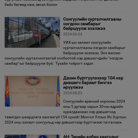
байх бөгөөд нам, эвсэл болон
Сонгуулийн сурталчилгааны
нэгдсэн самбарыг
байршуулж эхэлжээ
2024-06-04
УИХ-ын ээлжит сонгуулийн
сурталчилгааны нэгдсэн самбарыг
байршуулж эхэлжээ. Энэ жилээс
сонгуулийн сурталчилгаатай холбоотой нэр дэвшигчдийн "нэгдсэн
самбар"-ыг байршуулж буй. Тухайн тойрогт хэдэн
Дахин бүртгүүлэхээр 104 нэр
дэвшигч баримт бичгээ
ирүүлжээ
2024-06-03
Сонгуулийн ерөнхий хорооны 2024
оны 5 дугаар сарын 30-ны өдрийн
хуралдаанааc нэр дэвшигчид
тавигдах шаардлага хангаагүй 154 хүнийг Монгол Улсын Их Хурлын
2024 оны ээлжит сонгуульд нэр дэвшигчээр бүртгэхээс татгалзаж
АН: Төрийн албан хаагчдыг