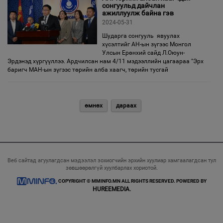
сонгуульд дайчлан
ажиллуулж байна гэв
2024-05-31
Шударга сонгууль явуулах
хүсэлтийг АН-ын зүгээс Монгол
Улсын Ерөнхий сайд Л.Оюун-
Эрдэнэд хүргүүллээ. Ардчилсан нам 4/11 мэдээллийн цагаараа "Эрх
баригч МАН-ын зүгээс төрийн алба хаагч, төрийн тусгай
өмнөх
дараах
Веб сайтад агуулагдсан мэдээлэл зохиогчийн эрхийн хуулиар хамгаалагдсан тул
зөвшөөрөлгүй хуулбарлах хориотой.
COPYRIGHT © MMINFO.MN ALL RIGHTS RESERVED. POWERED BY
HUREEMEDIA.