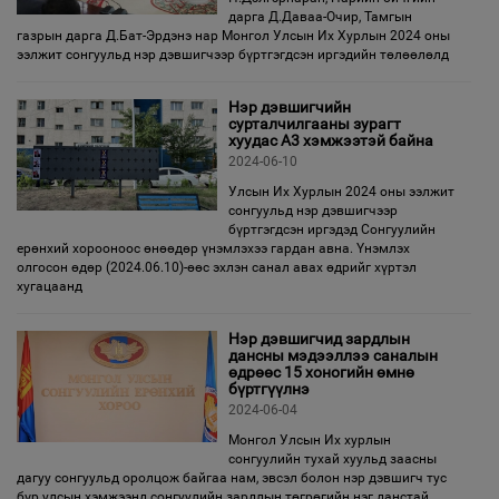
дарга Д.Даваа-Очир, Тамгын
газрын дарга Д.Бат-Эрдэнэ нар Монгол Улсын Их Хурлын 2024 оны
ээлжит сонгуульд нэр дэвшигчээр бүртгэгдсэн иргэдийн төлөөлөлд
Нэр дэвшигчийн
сурталчилгааны зурагт
хуудас А3 хэмжээтэй байна
2024-06-10
Улсын Их Хурлын 2024 оны ээлжит
сонгуульд нэр дэвшигчээр
бүртгэгдсэн иргэдэд Сонгуулийн
ерөнхий хорооноос өнөөдөр үнэмлэхээ гардан авна. Үнэмлэх
олгосон өдөр (2024.06.10)-өөс эхлэн санал авах өдрийг хүртэл
хугацаанд
Нэр дэвшигчид зардлын
дансны мэдээллээ саналын
өдрөөс 15 хоногийн өмнө
бүртгүүлнэ
2024-06-04
Монгол Улсын Их хурлын
сонгуулийн тухай хуульд заасны
дагуу сонгуульд оролцож байгаа нам, эвсэл болон нэр дэвшигч тус
бүр улсын хэмжээнд сонгуулийн зардлын төгрөгийн нэг данстай