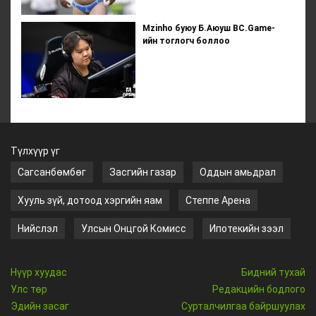
Mzinho буюу Б.Аюуш BC.Game-
ийн тоглогч боллоо
Түлхүүр үг
Сагсанбөмбөг
Засгийн газар
Оддын амьдрал
Хууль зүй, дотоод хэргийн яам
Степпе Арена
Нийслэл
Улсын Онцгой Комисс
Ипотекийн зээл
Нүүр хуудас
Бидний тухай
Улс төр
Редакцийн бодлого
Эдийн засаг
Сурталчилгаа байршуулах