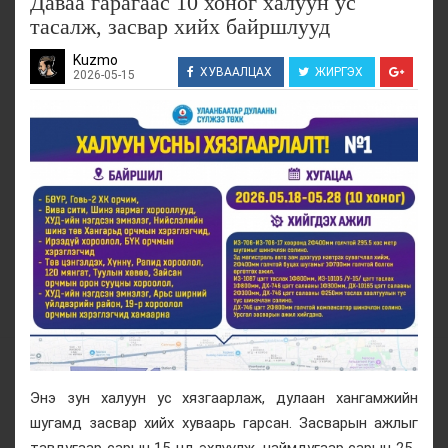
Даваа гарагаас 10 хоног халуун ус
тасалж, засвар хийх байршлууд
Kuzmo
ХУВААЛЦАХ
ЖИРГЭХ
2026-05-15
Энэ зун халуун ус хязгаарлаж, дулаан хангамжийн
шугамд засвар хийх хуваарь гарсан. Засварын ажлыг