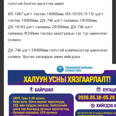
голчтой болгон өргөтгөх ажил.
ИЗ-1087 цэгт таслах 1Ф800мм, ИЗ-10105 /У-15/ цэгт
таслах 1Ф800мм, ДХ-746 цэгт салааны 1Ф300мм,
ДХ-10165 цэгт салааны 2Ф300мм, ДХ-746 цэгт
салааны Ф250мм таслах хаалтуулын тус тус шинэчлэн
солино.
ДХ-746 цэгт 2Ф800мм голчтой компенсатор шинэчлэн
солино. Урсгал засварын ажил хийгдэнэ.