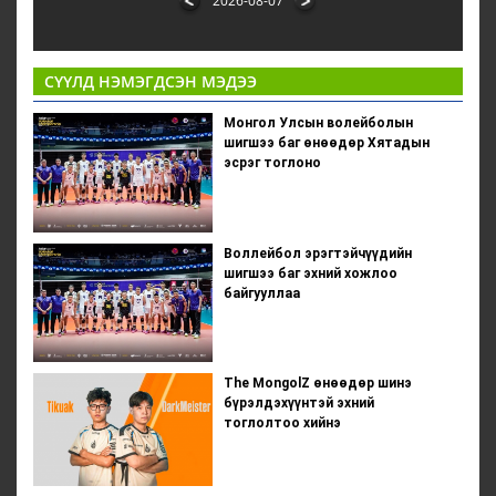
2026-08-07
СҮҮЛД НЭМЭГДСЭН МЭДЭЭ
Монгол Улсын волейболын
шигшээ баг өнөөдөр Хятадын
эсрэг тоглоно
Воллейбол эрэгтэйчүүдийн
шигшээ баг эхний хожлоо
байгууллаа
The MongolZ өнөөдөр шинэ
бүрэлдэхүүнтэй эхний
тоглолтоо хийнэ