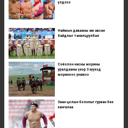
үлдлээ
Наймын давааны ам авсан
байдлыг танилцуулбал
Соёолон насны морины
уралдааны үеэр 3 хүүхэд
мориноос унажээ
Заан цолын болзлыг гурван бөх
хангалаа