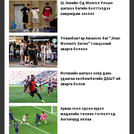
Ш.Энхийн-Од Монгол Улсын
шигшээ багийн бэлтгэлдээ
хамрагдаж эхэллэ
Улаанбаатар Амазонс баг "Jinan
Women's Series" тэмцээний
аварга боллоо
Испанийн шигшээ хоёр дахь
удаагаа хөлбөмбөгийн ДАШТ-ий
аварга болов
Арван гоол орсон хүрэл
медалийн төлөөх тоглолтод
Англичууд яллаа