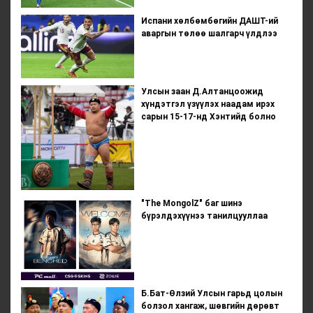
Испани хөлбөмбөгийн ДАШТ-ий
аваргын төлөө шалгарч үлдлээ
Улсын заан Д.Алтанцоожид
хүндэтгэл үзүүлэх наадам ирэх
сарын 15-17-нд Хэнтийд болно
"The MongolZ" баг шинэ
бүрэлдэхүүнээ танилцууллаа
Б.Бат-Өлзий Улсын гарьд цолын
болзол хангаж, шөвгийн дөрөвт