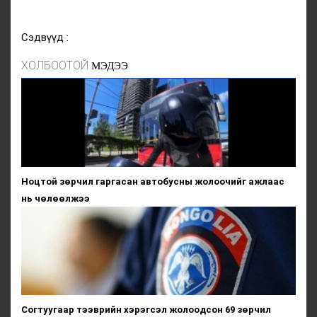
Сэдвүүд :
ХОЛБООТОЙ
МЭДЭЭ
Ноцтой зөрчил гаргасан автобусны жолоочийг ажлаас
нь чөлөөлжээ
Согтуугаар тээврийн хэрэгсэл жолоодсон 69 зөрчил