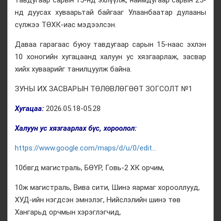
тавдугаар сарын 15-нд эхлүүлж, наймдугаар сарын 25-
нд дуусах хуваарьтай байгааг Улаанбаатар дулааны
сүлжээ ТӨХК-иас мэдээлсэн.
Даваа гарагаас буюу тавдугаар сарын 15-наас эхлэн
10 хоногийн хугацаанд халуун ус хязгаарлаж, засвар
хийх хуваарийг танилцуулж байна.
ЗУНЫ ИХ ЗАСВАРЫН ТӨЛӨВЛӨГӨӨТ ЗОГСОЛТ №1
Хугацаа:
2026.05.18-05.28
Халуун ус хязгаарлах бүс, хороолол:
https://www.google.com/maps/d/u/0/edit...
10бвгд магистраль, БӨҮР, Говь-2 ХК орчим,
10ж магистраль, Вива сити, Шинэ яармаг хорооллууд,
ХУД-ийн нэгдсэн эмнэлэг, Нийслэлийн шинэ төв
Хангарьд орчмын хэрэглэгчид,