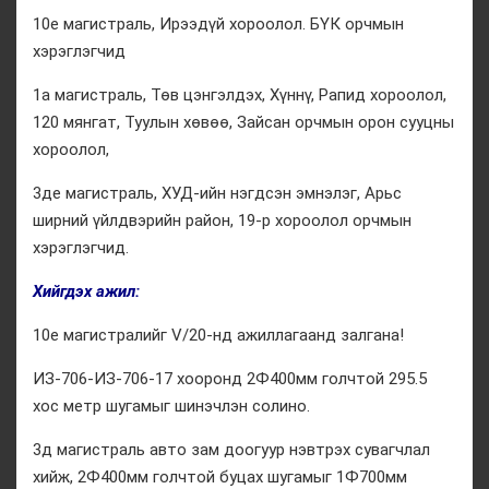
10е магистраль, Ирээдүй хороолол. БҮК орчмын
хэрэглэгчид
1а магистраль, Төв цэнгэлдэх, Хүннү, Рапид хороолол,
120 мянгат, Туулын хөвөө, Зайсан орчмын орон сууцны
хороолол,
3де магистраль, ХУД-ийн нэгдсэн эмнэлэг, Арьс
ширний үйлдвэрийн район, 19-р хороолол орчмын
хэрэглэгчид.
Хийгдэх ажил:
10е магистралийг V/20-нд ажиллагаанд залгана!
ИЗ-706-ИЗ-706-17 хооронд 2Ф400мм голчтой 295.5
хос метр шугамыг шинэчлэн солино.
3д магистраль авто зам доогуур нэвтрэх сувагчлал
хийж, 2Ф400мм голчтой буцах шугамыг 1Ф700мм