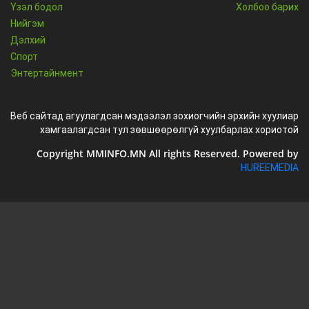
Үзэл бодол
Холбоо барих
Нийгэм
Дэлхий
Спорт
Энтертайнмент
Веб сайтад агуулагдсан мэдээлэл зохиогчийн эрхийн хуулиар
хамгаалагдсан тул зөвшөөрөлгүй хуулбарлах хориотой
Copyright MMINFO.MN All rights Reserved. Powered by
HUREEMEDIA