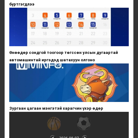
бүртгэгдлээ
Өнөөдөр сондгой тоогоор төгссөн улсын дугаартай
автомашинтай иргэдэд шатахуун олгоно
Зургаан цагаан мэнгэтэй харагчин үхэр өдөр