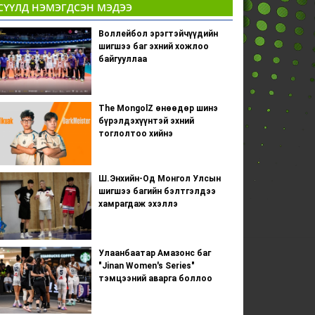
СҮҮЛД НЭМЭГДСЭН МЭДЭЭ
Воллейбол эрэгтэйчүүдийн
шигшээ баг эхний хожлоо
байгууллаа
The MongolZ өнөөдөр шинэ
бүрэлдэхүүнтэй эхний
тоглолтоо хийнэ
Ш.Энхийн-Од Монгол Улсын
шигшээ багийн бэлтгэлдээ
хамрагдаж эхэллэ
Улаанбаатар Амазонс баг
"Jinan Women's Series"
тэмцээний аварга боллоо