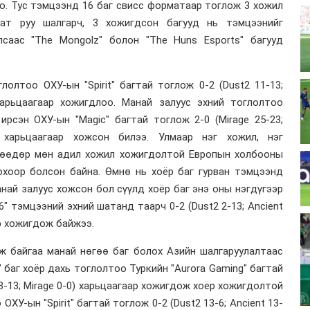
о. Тус тэмцээнд 16 баг свисс форматаар тоглож 3 хожил
ат руу шалгарч, 3 хожигдсон багууд нь тэмцээнийг
саас "The Mongolz" болон "The Huns Esports" багууд
лолтоо ОХУ-ын "Spirit" багтай тоглож 0-2 (Dust2 11-13;
 харьцаагаар хожигдлоо. Манай залуус эхний тоглолтоо
ирсэн ОХУ-ын "Magic" багтай тоглож 2-0 (Mirage 25-23;
0) харьцаагаар хожсон билээ. Улмаар нэг хожил, нэг
нөөдөр мөн адил хожил хожигдолтой Европын холбооны
лохоор болсон байна. Өмнө нь хоёр баг гурван тэмцээнд
най залуус хожсон бол сүүлд хоёр баг энэ оны нэгдүгээр
6" тэмцээний эхний шатанд таарч 0-2 (Dust2 2-13; Ancient
ар хожигдож байжээ.
ж байгаа манай нөгөө баг болох Азийн шалгаруулалтаас
" баг хоёр дахь тоглолтоо Туркийн "Aurora Gaming" багтай
 3-13; Mirage 0-0) харьцаагаар хожигдож хоёр хожигдолтой
ОХУ-ын "Spirit" багтай тоглож 0-2 (Dust2 13-6; Ancient 13-