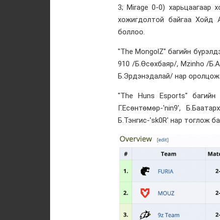
3; Mirage 0-0) харьцаагаар
хожигдолтой байгаа Хойд Ам
боллоо.
"The MongolZ" багийн бүрэлдэ
910 /Б.Өсөхбаяр/, Mzinho /Б.
Б.Эрдэнэдалай/ нар оролцож
"The Huns Esports" багийн 
Г.Есөнтөмөр-'nin9', Б.Баатарх
Б.Тэнгис-'sk0R' нар тоглож ба