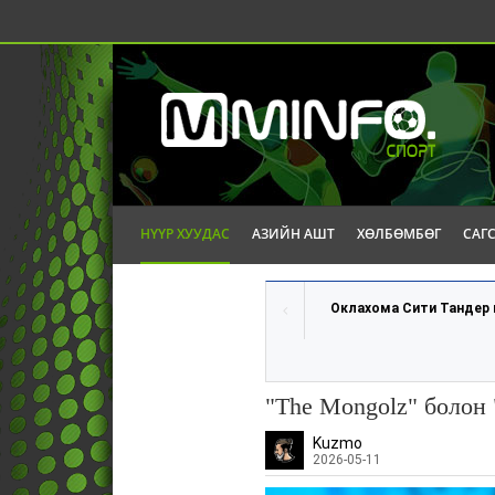
НҮҮР ХУУДАС
АЗИЙН АШТ
ХӨЛБӨМБӨГ
САГ
Оклахома Сити Тандер ц
"The Mongolz" болон 
Kuzmo
2026-05-11