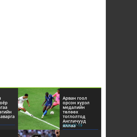
н
Арван гоол
оёр
орсон хүрэл
агаа
медалийн
өгийн
төлөөх
аварга
тоглолтод
Англичууд
яллаа
2026-07-19