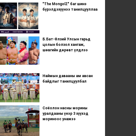
"The MongolZ" баг шинэ
бүрэлдэхүүнээ танилцууллаа
Б.Бат-Өлзий Улсын гарьд
цолын болзол хангаж,
шөвгийн дөрөвт үлдлээ
Наймын давааны ам авсан
байдлыг танилцуулбал
Соёолон насны морины
уралдааны үеэр 3 хүүхэд
мориноос унажээ