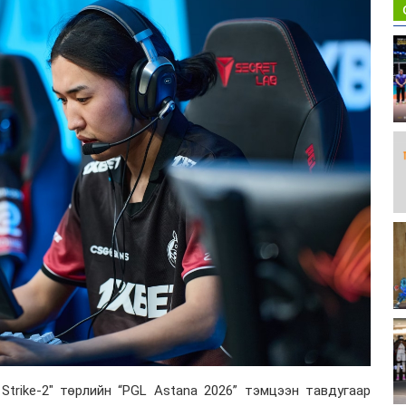
Strike-2" төрлийн “PGL Astana 2026” тэмцээн тавдугаар