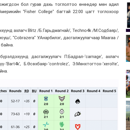
 хожигдсон бол гурав дахь тоглолтоо өнөөдөр мөн адил
ерикийн "Fisher College" багтай 22:00 цагт тоглохоор
хүүнд ахлагч Blitz /Б.Гарьдмагнай/, Techno4k /М.Содбаяр/,
Аюуш/, "Cobrazera" У.Анарбилэг, дасгалжуулагчаар Maaraa /
 байна.
бүрэлдэхүүнд дасгалжуулагч П.Бадрал-'carnage', ахлагч
үү-'Bart4k', Б.Өсөхбаяр-'controlez', Э.Мөнхтогтох-'xerolte',
йна.