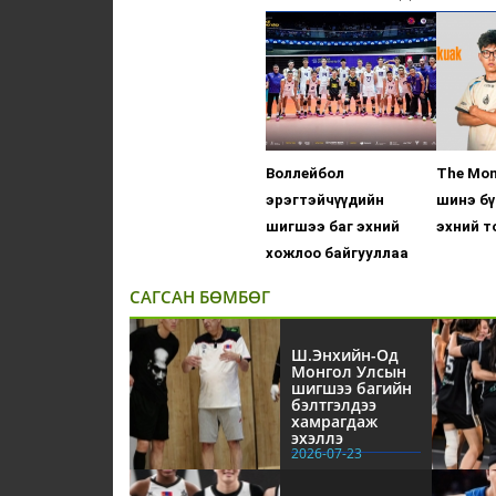
Воллейбол
The Mo
эрэгтэйчүүдийн
шинэ бү
шигшээ баг эхний
эхний т
хожлоо байгууллаа
САГСАН БӨМБӨГ
Ш.Энхийн-Од
Монгол Улсын
шигшээ багийн
бэлтгэлдээ
хамрагдаж
эхэллэ
2026-07-23