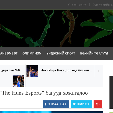
Үндсэн сайт
|
Улс төрийн с
САНБӨМБӨГ
ОЛИМПИЗМ
ҮНДЭСНИЙ СПОРТ
БӨХИЙН ТӨРЛҮҮД
увралыг 3-0...
Нью-Иорк Никс дорнод бүсийн...
"The Huns Esports" багууд хожигдлоо
ХУВААЛЦАХ
ЖИРГЭХ