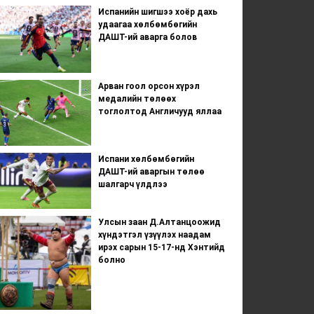
Испанийн шигшээ хоёр дахь
удаагаа хөлбөмбөгийн
ДАШТ-ий аварга болов
Арван гоол орсон хүрэл
медалийн төлөөх
тоглолтод Англичууд яллаа
Испани хөлбөмбөгийн
ДАШТ-ий аваргын төлөө
шалгарч үлдлээ
Улсын заан Д.Алтанцоожид
хүндэтгэл үзүүлэх наадам
ирэх сарын 15-17-нд Хэнтийд
болно