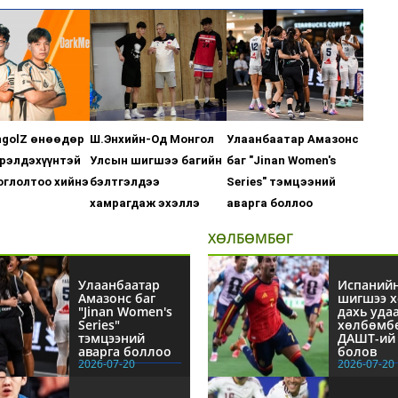
ngolZ өнөөдөр
Ш.Энхийн-Од Монгол
Улаанбаатар Амазонс
рэлдэхүүнтэй
Улсын шигшээ багийн
баг "Jinan Women's
оглолтоо хийнэ
бэлтгэлдээ
Series" тэмцээний
хамрагдаж эхэллэ
аварга боллоо
ХӨЛБӨМБӨГ
Улаанбаатар
Испаний
Амазонс баг
шигшээ х
"Jinan Women's
дахь уда
Series"
хөлбөмб
тэмцээний
ДАШТ-ий 
аварга боллоо
болов
2026-07-20
2026-07-20