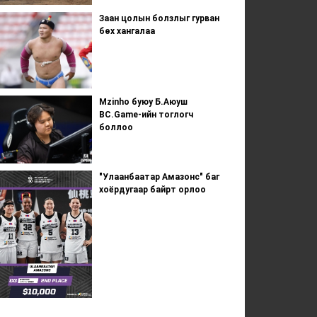
Заан цолын болзлыг гурван
бөх хангалаа
Mzinho буюу Б.Аюуш
BC.Game-ийн тоглогч
боллоо
"Улаанбаатар Амазонс" баг
хоёрдугаар байрт орлоо