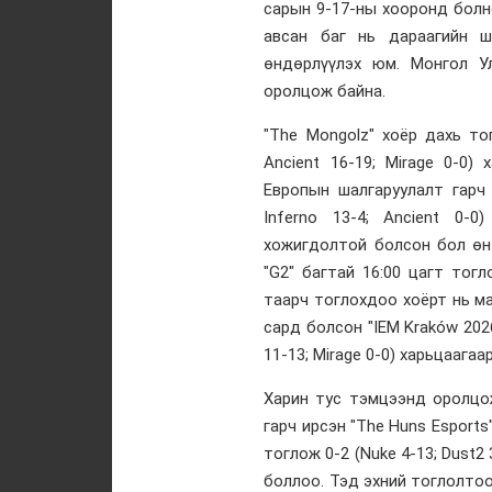
сарын 9-17-ны хооронд болн
авсан баг нь дараагийн ш
өндөрлүүлэх юм. Монгол Ул
оролцож байна.
"The Mongolz" хоёр дахь тог
Ancient 16-19; Mirage 0-0)
Европын шалгаруулалт гарч 
Inferno 13-4; Ancient 0-
хожигдолтой болсон бол ө
"G2" багтай 16:00 цагт тог
таарч тоглохдоо хоёрт нь ма
сард болсон "IEM Kraków 202
11-13; Mirage 0-0) харьцаага
Харин тус тэмцээнд оролцо
гарч ирсэн "The Huns Esports
тоглож 0-2 (Nuke 4-13; Dust2
боллоо. Тэд эхний тоглолтоо 