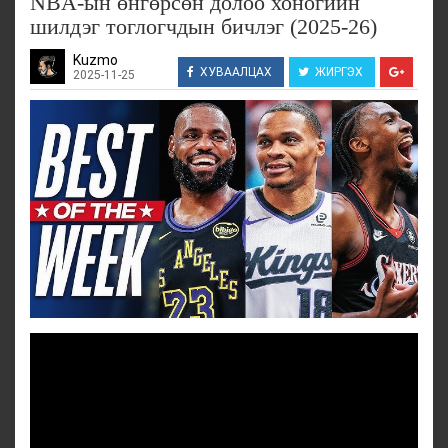
NBA-ын өнгөрсөн долоо хоногийн
шилдэг тоглогчдын бичлэг (2025-26)
Kuzmo
ХУВААЛЦАХ
ЖИРГЭХ
2025-11-25