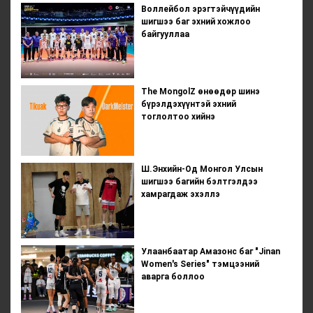
Воллейбол эрэгтэйчүүдийн
шигшээ баг эхний хожлоо
байгууллаа
The MongolZ өнөөдөр шинэ
бүрэлдэхүүнтэй эхний
тоглолтоо хийнэ
Ш.Энхийн-Од Монгол Улсын
шигшээ багийн бэлтгэлдээ
хамрагдаж эхэллэ
Улаанбаатар Амазонс баг "Jinan
Women's Series" тэмцээний
аварга боллоо