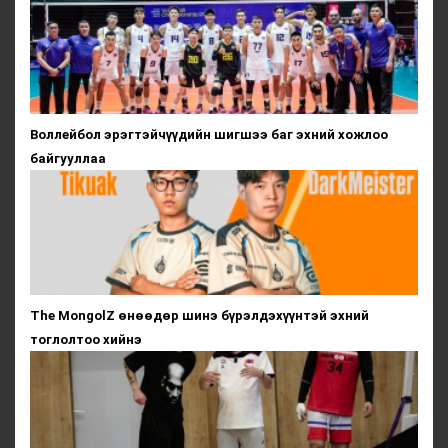
Воллейбол эрэгтэйчүүдийн шигшээ баг эхний хожлоо
байгууллаа
The MongolZ өнөөдөр шинэ бүрэлдэхүүнтэй эхний
тоглолтоо хийнэ