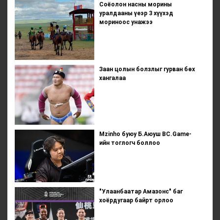
Соёолон насны морины
уралдааны үеэр 3 хүүхэд
мориноос унажээ
Заан цолын болзлыг гурван бөх
хангалаа
Mzinho буюу Б.Аюуш BC.Game-
ийн тоглогч боллоо
"Улаанбаатар Амазонс" баг
хоёрдугаар байрт орлоо