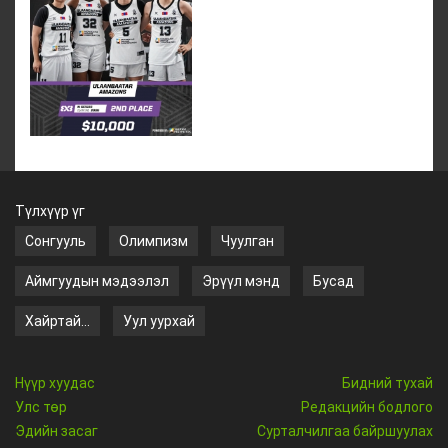
Түлхүүр үг
Сонгууль
Олимпизм
Чуулган
Аймгуудын мэдээлэл
Эрүүл мэнд
Бусад
Хайртай...
Уул уурхай
Нүүр хуудас
Бидний тухай
Улс төр
Редакцийн бодлого
Эдийн засаг
Сурталчилгаа байршуулах