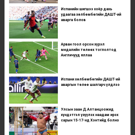
Испанийн шигшээ хоёр дахь
удаагаа хөлбөмбөгийн ДАШТ-ий
аварга болов
Арван гоол орсон хүрэл
медалийн төлөөх тоглолтод
Англичууд яллаа
Испани хөлбөмбөгийн ДАШТ-ий
аваргын төлөө шалгарч үлдлээ
Улсын заан Д.Алтанцоожид
хүндэтгэл үзүүлэх наадам ирэх
сарын 15-17-нд Хэнтийд болно