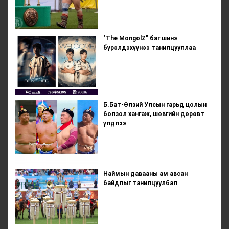
"The MongolZ" баг шинэ
бүрэлдэхүүнээ танилцууллаа
Б.Бат-Өлзий Улсын гарьд цолын
болзол хангаж, шөвгийн дөрөвт
үлдлээ
Наймын давааны ам авсан
байдлыг танилцуулбал