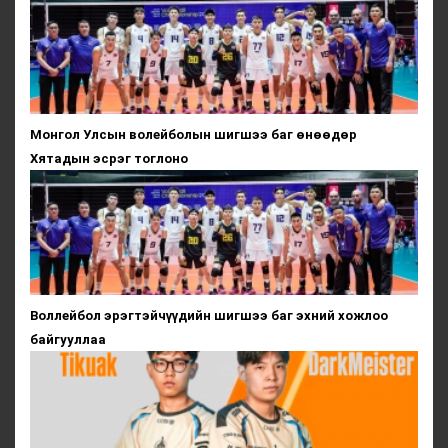
Монгол Улсын волейболын шигшээ баг өнөөдөр
Хятадын эсрэг тоглоно
Воллейбол эрэгтэйчүүдийн шигшээ баг эхний хожлоо
байгууллаа