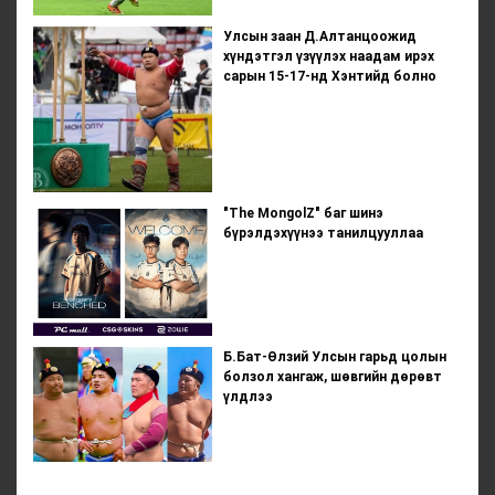
Улсын заан Д.Алтанцоожид
хүндэтгэл үзүүлэх наадам ирэх
сарын 15-17-нд Хэнтийд болно
"The MongolZ" баг шинэ
бүрэлдэхүүнээ танилцууллаа
Б.Бат-Өлзий Улсын гарьд цолын
болзол хангаж, шөвгийн дөрөвт
үлдлээ