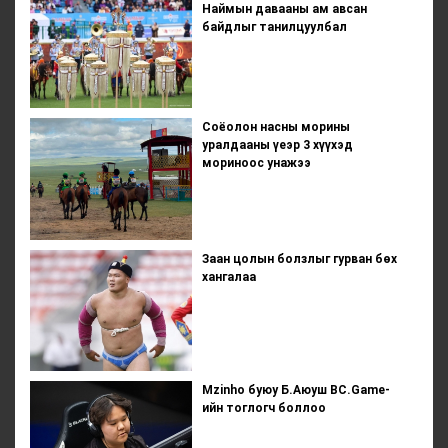
Наймын давааны ам авсан
байдлыг танилцуулбал
Соёолон насны морины
уралдааны үеэр 3 хүүхэд
мориноос унажээ
Заан цолын болзлыг гурван бөх
хангалаа
Mzinho буюу Б.Аюуш BC.Game-
ийн тоглогч боллоо