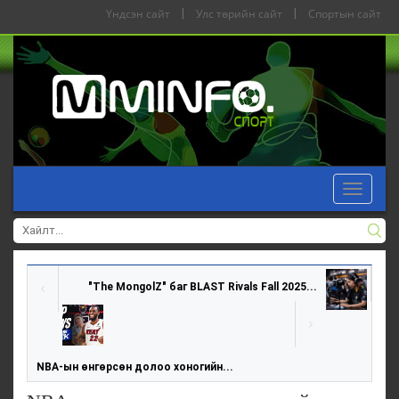
Үндсэн сайт
|
Улс төрийн сайт
|
Спортын сайт
Toggle
navigat
"The MongolZ" баг BLAST Rivals Fall 2025...
NBA-ын өнгөрсөн долоо хоногийн...