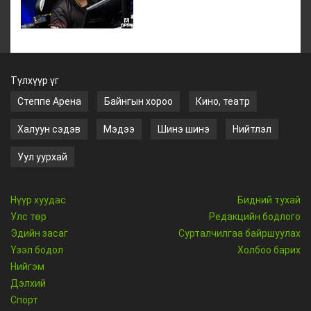
Түлхүүр үг
Степпе Арена
Байнгын хороо
Кино, театр
Халуун сэдэв
Мэдээ
Шинэ шинэ
Нийтлэл
Уул уурхай
Нүүр хуудас
Бидний тухай
Улс төр
Редакцийн бодлого
Эдийн засаг
Сурталчилгаа байршуулах
Үзэл бодол
Холбоо барих
Нийгэм
Дэлхий
Спорт