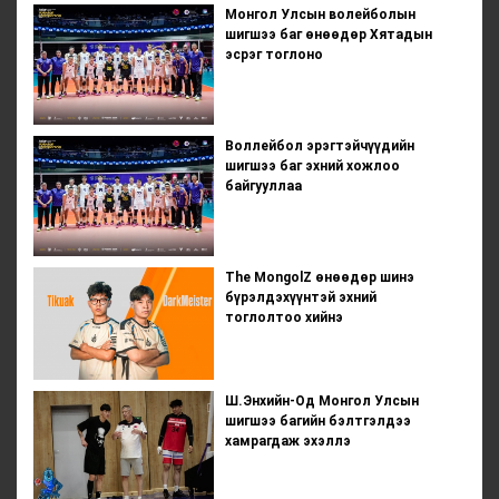
Монгол Улсын волейболын
шигшээ баг өнөөдөр Хятадын
эсрэг тоглоно
Воллейбол эрэгтэйчүүдийн
шигшээ баг эхний хожлоо
байгууллаа
The MongolZ өнөөдөр шинэ
бүрэлдэхүүнтэй эхний
тоглолтоо хийнэ
Ш.Энхийн-Од Монгол Улсын
шигшээ багийн бэлтгэлдээ
хамрагдаж эхэллэ