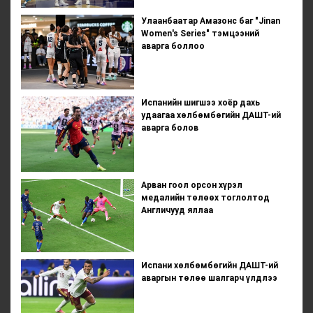
Улаанбаатар Амазонс баг "Jinan
Women's Series" тэмцээний
аварга боллоо
Испанийн шигшээ хоёр дахь
удаагаа хөлбөмбөгийн ДАШТ-ий
аварга болов
Арван гоол орсон хүрэл
медалийн төлөөх тоглолтод
Англичууд яллаа
Испани хөлбөмбөгийн ДАШТ-ий
аваргын төлөө шалгарч үлдлээ