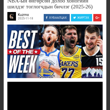
NBA-ын өнгөрсөн долоо хоногийн
шилдэг тоглогчдын бичлэг (2025-26)
Kuzmo
ХУВААЛЦАХ
ЖИРГЭХ
2025-11-18