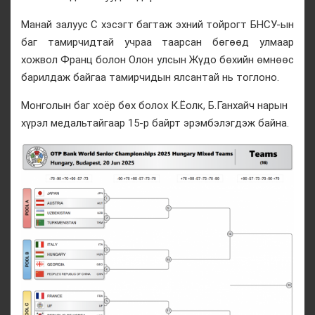
Манай залуус С хэсэгт багтаж эхний тойрогт БНСУ-ын
баг тамирчидтай учраа таарсан бөгөөд улмаар
хожвол Франц болон Олон улсын Жүдо бөхийн өмнөөс
барилдаж байгаа тамирчидын ялсантай нь тоглоно.
Монголын баг хоёр бөх болох К.Ёолк, Б.Ганхайч нарын
хүрэл медальтайгаар 15-р байрт эрэмбэлэгдэж байна.