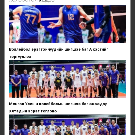
Воллейбол эрэгтэйчүүдийн шигшээ баг А хэсгийг
тэргүүллээ
Монгол Улсын волейболын шигшээ баг өнөөдөр
Хятадын эсрэг тоглоно