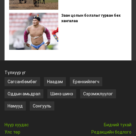
Заан цолын болзлыг гурван бөх
хангалаа
Түлхүүр үг
Сагсанбөмбөг
Наадам
Ерөнхийлөгч
Оддын амьдрал
Шинэ шинэ
Сэрэмжлүүлэг
Намууд
Сонгууль
Нүүр хуудас
Бидний тухай
Улс төр
Редакцийн бодлого