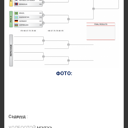
ФОТО:
Сэдвүүд :
ХОЛБООТОЙ
МЭДЭЭ