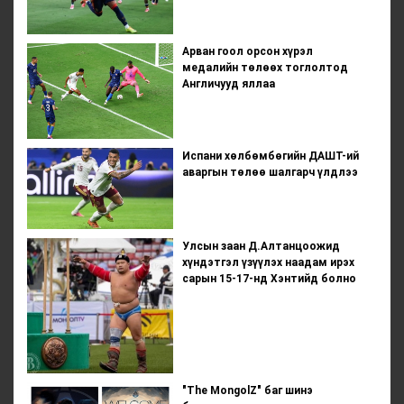
Арван гоол орсон хүрэл
медалийн төлөөх тоглолтод
Англичууд яллаа
Испани хөлбөмбөгийн ДАШТ-ий
аваргын төлөө шалгарч үлдлээ
Улсын заан Д.Алтанцоожид
хүндэтгэл үзүүлэх наадам ирэх
сарын 15-17-нд Хэнтийд болно
"The MongolZ" баг шинэ