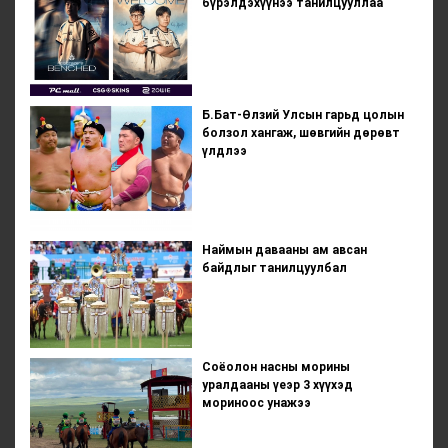
бүрэлдэхүүнээ танилцууллаа
Б.Бат-Өлзий Улсын гарьд цолын
болзол хангаж, шөвгийн дөрөвт
үлдлээ
Наймын давааны ам авсан
байдлыг танилцуулбал
Соёолон насны морины
уралдааны үеэр 3 хүүхэд
мориноос унажээ