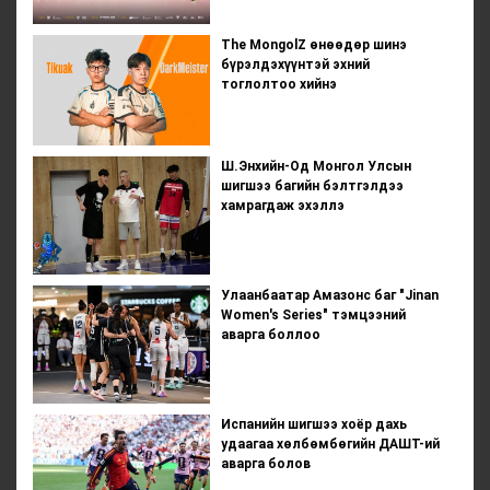
The MongolZ өнөөдөр шинэ
бүрэлдэхүүнтэй эхний
тоглолтоо хийнэ
Ш.Энхийн-Од Монгол Улсын
шигшээ багийн бэлтгэлдээ
хамрагдаж эхэллэ
Улаанбаатар Амазонс баг "Jinan
Women's Series" тэмцээний
аварга боллоо
Испанийн шигшээ хоёр дахь
удаагаа хөлбөмбөгийн ДАШТ-ий
аварга болов