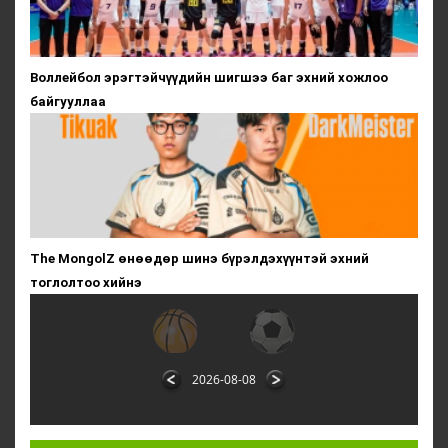
Воллейбол эрэгтэйчүүдийн шигшээ баг эхний хожлоо
байгууллаа
The MongolZ өнөөдөр шинэ бүрэлдэхүүнтэй эхний
тоглолтоо хийнэ
2026-08-08