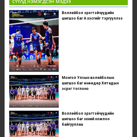
СҮҮЛД НЭМЭГДСЭН МЭДЭЭ
Воллейбол эрэгтэйчүүдийн
шигшээ баг А хэсгийг тэргүүллээ
Монгол Улсын волейболын
шигшээ баг өнөөдөр Хятадын
эсрэг тоглоно
Воллейбол эрэгтэйчүүдийн
шигшээ баг эхний хожлоо
байгууллаа