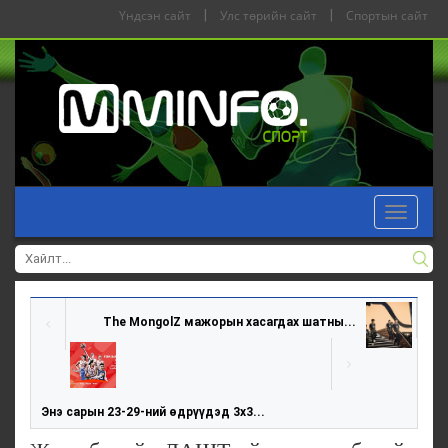
Үндсэн сайт
|
Улс төрийн сайт
|
Спортын сайт
Toggle
navigat
The MongolZ мажорын хасагдах шатны...
Энэ сарын 23-29-ний өдрүүдэд 3х3...