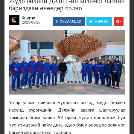
Жүдо бөхийн ДАШТ-ий холимог багийн
барилдаан өнөөдөр болно
Kuzmo
ХУВААЛЦАХ
ЖИРГЭХ
2025-06-20
Унгар улсын нийслэл Будапешт хотод жүдо бөхийн
насанд хүрэгчдийн Дэлхийн аварга шалгаруулах
тэмцээн болж байна. 93 орны жүдоч өрсөлдөж буй
тус тэмцээний найм дахь өдөр буюу өнөөдөр холимог
багийн медальтнууд тодорно.