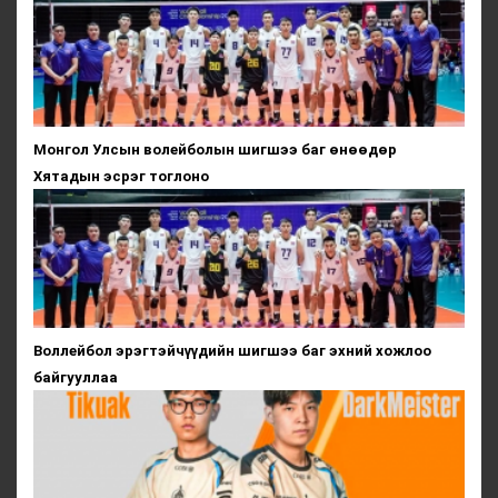
Монгол Улсын волейболын шигшээ баг өнөөдөр
Хятадын эсрэг тоглоно
Воллейбол эрэгтэйчүүдийн шигшээ баг эхний хожлоо
байгууллаа