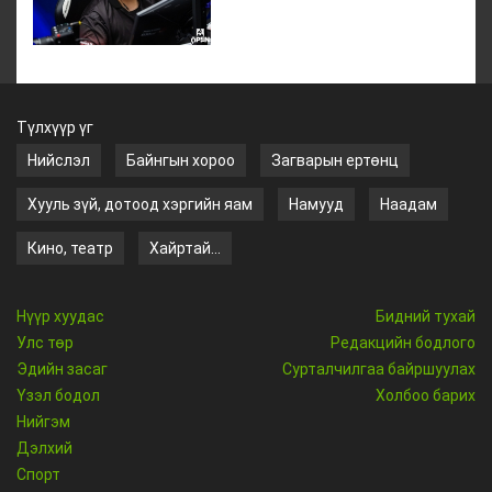
Түлхүүр үг
Нийслэл
Байнгын хороо
Загварын ертөнц
Хууль зүй, дотоод хэргийн яам
Намууд
Наадам
Кино, театр
Хайртай...
Нүүр хуудас
Бидний тухай
Улс төр
Редакцийн бодлого
Эдийн засаг
Сурталчилгаа байршуулах
Үзэл бодол
Холбоо барих
Нийгэм
Дэлхий
Спорт