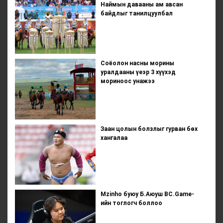
Наймын давааны ам авсан
байдлыг танилцуулбал
Соёолон насны морины
уралдааны үеэр 3 хүүхэд
мориноос унажээ
Заан цолын болзлыг гурван бөх
хангалаа
Mzinho буюу Б.Аюуш BC.Game-
ийн тоглогч боллоо