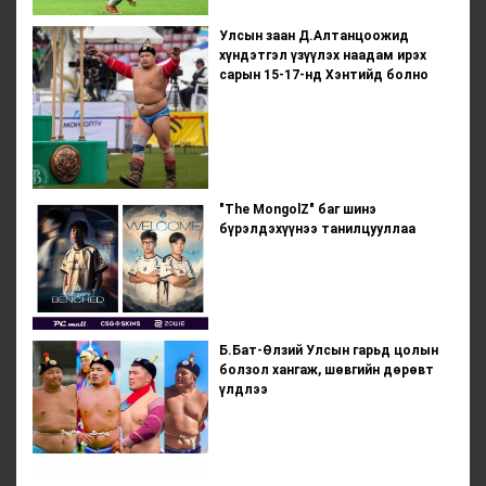
Улсын заан Д.Алтанцоожид
хүндэтгэл үзүүлэх наадам ирэх
сарын 15-17-нд Хэнтийд болно
"The MongolZ" баг шинэ
бүрэлдэхүүнээ танилцууллаа
Б.Бат-Өлзий Улсын гарьд цолын
болзол хангаж, шөвгийн дөрөвт
үлдлээ