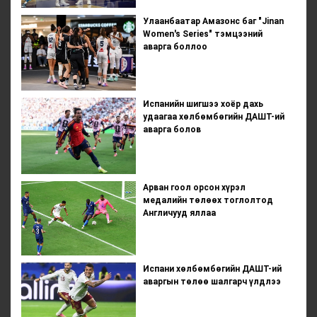
Улаанбаатар Амазонс баг "Jinan
Women's Series" тэмцээний
аварга боллоо
Испанийн шигшээ хоёр дахь
удаагаа хөлбөмбөгийн ДАШТ-ий
аварга болов
Арван гоол орсон хүрэл
медалийн төлөөх тоглолтод
Англичууд яллаа
Испани хөлбөмбөгийн ДАШТ-ий
аваргын төлөө шалгарч үлдлээ