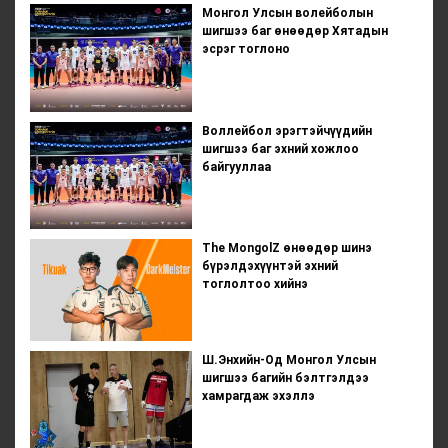
Монгол Улсын волейболын
шигшээ баг өнөөдөр Хятадын
эсрэг тоглоно
Воллейбол эрэгтэйчүүдийн
шигшээ баг эхний хожлоо
байгууллаа
The MongolZ өнөөдөр шинэ
бүрэлдэхүүнтэй эхний
тоглолтоо хийнэ
Ш.Энхийн-Од Монгол Улсын
шигшээ багийн бэлтгэлдээ
хамрагдаж эхэллэ