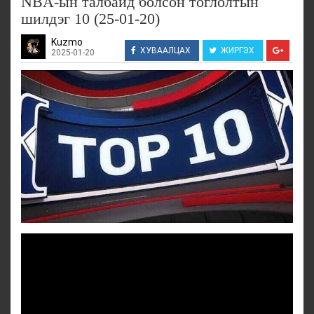
NBA-ын талбайд болсон тоглолтын
шилдэг 10 (25-01-20)
Kuzmo
ХУВААЛЦАХ
ЖИРГЭХ
2025-01-20