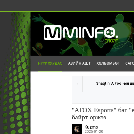
НҮҮР ХУУДАС
АЗИЙН АШТ
ХӨЛБӨМБӨГ
САГ
Shaqtin' A Fool-ын ш
"ATOX Esports" баг
байрт оржээ
Kuzmo
2025-01-20