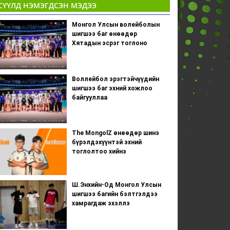
СҮҮЛД НЭМЭГДСЭН МЭДЭЭ
Монгол Улсын волейболын
шигшээ баг өнөөдөр
Хятадын эсрэг тоглоно
Воллейбол эрэгтэйчүүдийн
шигшээ баг эхний хожлоо
байгууллаа
The MongolZ өнөөдөр шинэ
бүрэлдэхүүнтэй эхний
тоглолтоо хийнэ
Ш.Энхийн-Од Монгол Улсын
шигшээ багийн бэлтгэлдээ
хамрагдаж эхэллэ