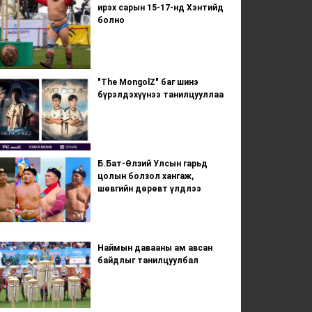
ирэх сарын 15-17-нд Хэнтийд
болно
"The MongolZ" баг шинэ
бүрэлдэхүүнээ танилцууллаа
Б.Бат-Өлзий Улсын гарьд
цолын болзол хангаж,
шөвгийн дөрөвт үлдлээ
Наймын давааны ам авсан
байдлыг танилцуулбал