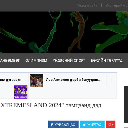
Үндсэн сайт
|
Улс төрийн с
САНБӨМБӨГ
ОЛИМПИЗМ
ҮНДЭСНИЙ СПОРТ
БӨХИЙН ТӨРЛҮҮД
инэ дугаарын...
Лос Анжелес дерби багуудын...
 "eXTREMESLAND 2024" тэмцээнд дэд
ХУВААЛЦАХ
ЖИРГЭХ