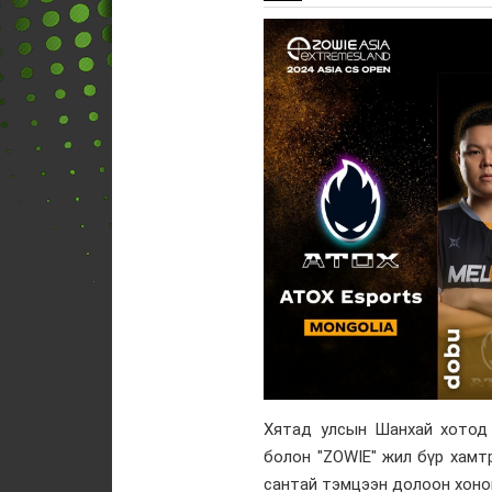
Хятад улсын Шанхай хотод
болон "ZOWIE" жил бүр хамт
сантай тэмцээн долоон хоног