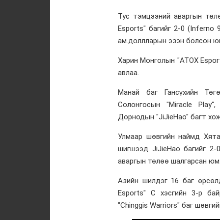
Тус тэмцээний аваргын төл
Esports" багийг 2-0 (Inferno
ам.доллларын эзэн болсон ю
Харин Монголын "ATOX Esport
авлаа.
Манай баг Гансүхийн Төгө
Солонгосын "Miracle Play"
Дорнодын "JiJieHao" багт хож
Улмаар шөвгийн наймд Хятад
шигшээд JiJieHao багийг 2-0
аваргын төлөө шалгарсан юм
Азийн шилдэг 16 баг өрсөл
Esports" С хэсгийн 3-р ба
"Chinggis Warriors" баг шөвги