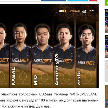
 электрон тоглоомын CS2-ын төрлөөр "eXTREMESLAND"
ран зохион байгуулдаг 100 мянган ам.долларын шагналын
 үргэлжилж өчигдөр дууслаа..