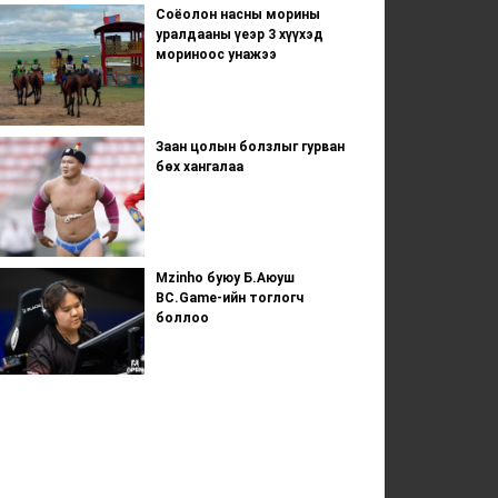
Соёолон насны морины
уралдааны үеэр 3 хүүхэд
мориноос унажээ
Заан цолын болзлыг гурван
бөх хангалаа
Mzinho буюу Б.Аюуш
BC.Game-ийн тоглогч
боллоо