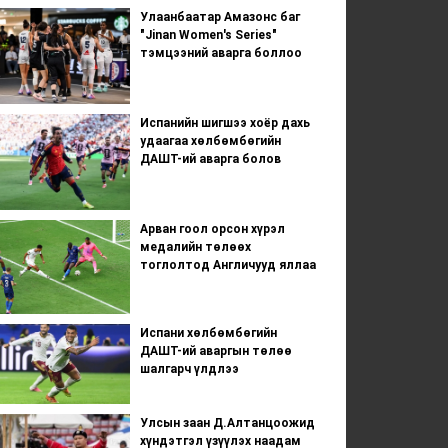
Улаанбаатар Амазонс баг
"Jinan Women's Series"
тэмцээний аварга боллоо
Испанийн шигшээ хоёр дахь
удаагаа хөлбөмбөгийн
ДАШТ-ий аварга болов
Арван гоол орсон хүрэл
медалийн төлөөх
тоглолтод Англичууд яллаа
Испани хөлбөмбөгийн
ДАШТ-ий аваргын төлөө
шалгарч үлдлээ
Улсын заан Д.Алтанцоожид
хүндэтгэл үзүүлэх наадам