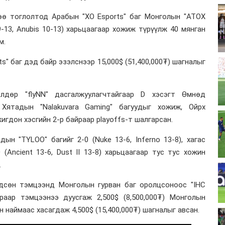
өө тоглолтод Арабын "XO Esports" баг Монголын "ATOX
 9-13, Anubis 10-13) харьцаагаар хожиж түрүүлж 40 мянган
м.
s" баг дэд байр эзэлснээр 15,000$ (51,400,000₮) шагналыг
лдөр "flyNN" дасгалжуулагчтайгаар D хэсэгт Өмнөд
, Хятадын "Nalakuvara Gaming" багуудыг хожиж, Ойрх
игдон хэсгийн 2-р байраар playoffs-т шалгарсан.
ын "TYLOO" багийг 2-0 (Nuke 13-6, Inferno 13-8), хагас
 (Ancient 13-6, Dust II 13-8) харьцаагаар тус тус хожин
.
дсөн тэмцээнд Монголын гурван баг оролцсоноос "IHC
йраар тэмцээнээ дуусгаж 2,500$ (8,500,000₮) Монголын
йн наймаас хасагдаж 4,500$ (15,400,000₮) шагналыг авсан.