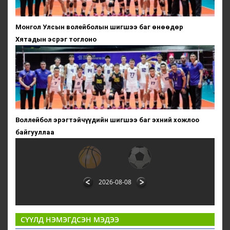
Монгол Улсын волейболын шигшээ баг өнөөдөр
Хятадын эсрэг тоглоно
Воллейбол эрэгтэйчүүдийн шигшээ баг эхний хожлоо
байгууллаа
2026-08-08
СҮҮЛД НЭМЭГДСЭН МЭДЭЭ