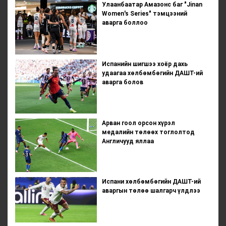
Улаанбаатар Амазонс баг "Jinan
Women's Series" тэмцээний
аварга боллоо
Испанийн шигшээ хоёр дахь
удаагаа хөлбөмбөгийн ДАШТ-ий
аварга болов
Арван гоол орсон хүрэл
медалийн төлөөх тоглолтод
Англичууд яллаа
Испани хөлбөмбөгийн ДАШТ-ий
аваргын төлөө шалгарч үлдлээ