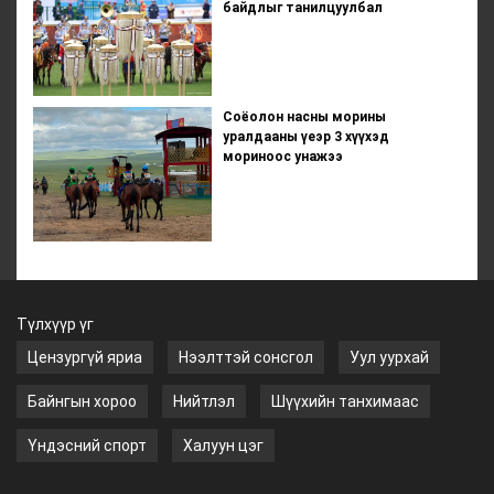
байдлыг танилцуулбал
Соёолон насны морины
уралдааны үеэр 3 хүүхэд
мориноос унажээ
Түлхүүр үг
Цензургүй яриа
Нээлттэй сонсгол
Уул уурхай
Байнгын хороо
Нийтлэл
Шүүхийн танхимаас
Үндэсний спорт
Халуун цэг