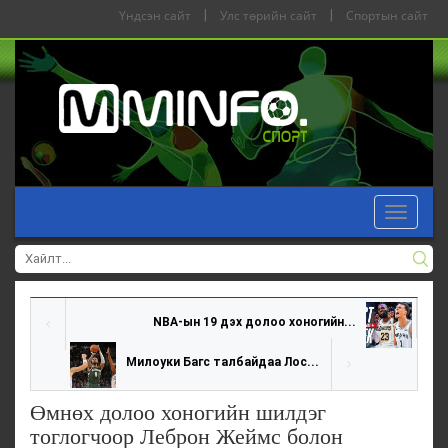
Үндсэн сайт
|
Улс төрийн сайт
|
Спортын сайт
Toggle
navigat
NBA-ын 19 дэх долоо хоногийн...
Милоуки Багс талбайдаа Лос...
Өмнөх долоо хоногийн шилдэг
тоглогчоор Леброн Жеймс болон