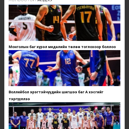
Монголын баг хүрэл медалийн төлөө тоглохоор боллоо
Воллейбол эрэгтэйчүүдийн шигшээ баг А хэсгийг
тэргүүллээ