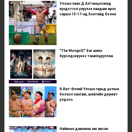
Улсын заан Д.Алтанцоожид
хүндэтгэл үзүүлэх наадам ирэх
сарын 15-17-нд Хэнтийд болно
"The MongolZ" баг шинэ
бүрэлдэхүүнээ танилцууллаа
Б.Бат-Өлзий Улсын гарьд цолын
болзол хангаж, шөвгийн дөрөвт
үлдлээ
Наймын давааны ам авсан