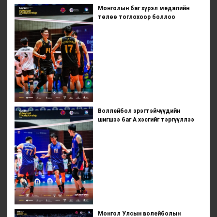
Монголын баг хүрэл медалийн
төлөө тоглохоор боллоо
Воллейбол эрэгтэйчүүдийн
шигшээ баг А хэсгийг тэргүүллээ
Монгол Улсын волейболын