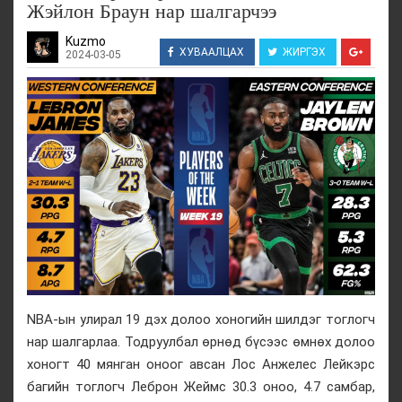
Жэйлон Браун нар шалгарчээ
Kuzmo
ХУВААЛЦАХ
ЖИРГЭХ
2024-03-05
NBA-ын улирал 19 дэх долоо хоногийн шилдэг тоглогч
нар шалгарлаа. Тодруулбал өрнөд бүсээс өмнөх долоо
хоногт 40 мянган оноог авсан Лос Анжелес Лейкэрс
багийн тоглогч Леброн Жеймс 30.3 оноо, 4.7 самбар,