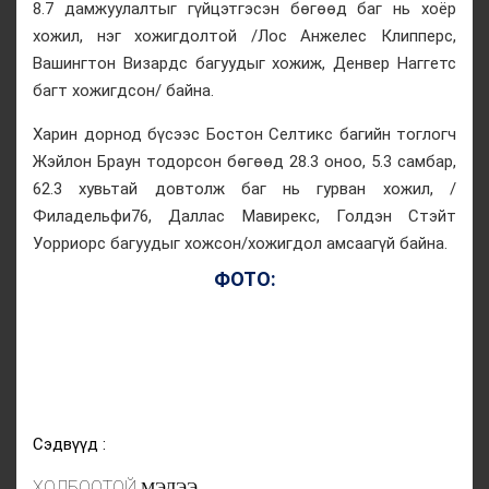
8.7 дамжуулалтыг гүйцэтгэсэн бөгөөд баг нь хоёр
хожил, нэг хожигдолтой /Лос Анжелес Клипперс,
Вашингтон Визардс багуудыг хожиж, Денвер Наггетс
багт хожигдсон/ байна.
Харин дорнод бүсээс Бостон Селтикс багийн тоглогч
Жэйлон Браун тодорсон бөгөөд 28.3 оноо, 5.3 самбар,
62.3 хувьтай довтолж баг нь гурван хожил, /
Филадельфи76, Даллас Мавирекс, Голдэн Стэйт
Уорриорс багуудыг хожсон/хожигдол амсаагүй байна.
ФОТО:
Сэдвүүд :
ХОЛБООТОЙ
МЭДЭЭ