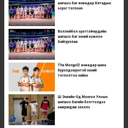
шигшээ баг өнөөдөр Хятадын
эсрэг тоглоно
Воллейбол эрэгтэйчүүдийн
шигшээ баг эхний хожлоо
байгууллаа
The MongolZ өнөөдөр шинэ
бүрэлдэхүүнтэй эхний
тоглолтоо хийнэ
Ш.Энхийн-Од Монгол Улсын
шигшээ багийн бэлтгэлдээ
хамрагдаж эхэллэ