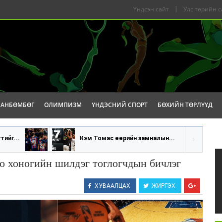
Үндсэн сайт
|
Улс төрийн с
САНБӨМБӨГ
ОЛИМПИЗМ
ҮНДЭСНИЙ СПОРТ
БӨХИЙН ТӨРЛҮҮД
тийг...
Кэм Томас өөрийн замналын...
о хоногийн шилдэг тоглогчдын бичлэг
ХУВААЛЦАХ
ЖИРГЭХ