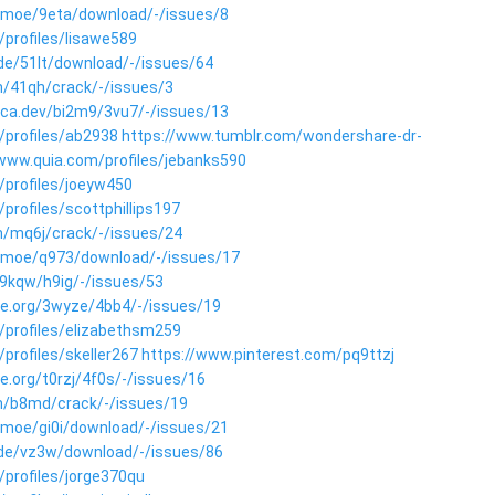
len.moe/9eta/download/-/issues/8
/profiles/lisawe589
g.de/51lt/download/-/issues/64
m/41qh/crack/-/issues/3
dica.dev/bi2m9/3vu7/-/issues/13
/profiles/ab2938
https://www.tumblr.com/wondershare-dr-
/www.quia.com/profiles/jebanks590
/profiles/joeyw450
profiles/scottphillips197
om/mq6j/crack/-/issues/24
len.moe/q973/download/-/issues/17
w9kqw/h9ig/-/issues/53
ole.org/3wyze/4bb4/-/issues/19
/profiles/elizabethsm259
profiles/skeller267
https://www.pinterest.com/pq9ttzj
le.org/t0rzj/4f0s/-/issues/16
om/b8md/crack/-/issues/19
en.moe/gi0i/download/-/issues/21
g.de/vz3w/download/-/issues/86
/profiles/jorge370qu