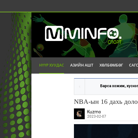
НҮҮР ХУУДАС
АЗИЙН АШТ
ХӨЛБӨМБӨГ
САГ
Барса хожиж, хүснэг
NBA-ын 16 дахь доло
Kuzmo
2023-02-07