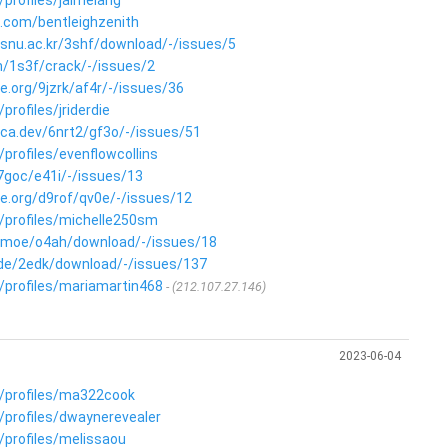
t.com/bentleighzenith
.snu.ac.kr/3shf/download/-/issues/5
m/1s3f/crack/-/issues/2
le.org/9jzrk/af4r/-/issues/36
rofiles/jriderdie
ica.dev/6nrt2/gf3o/-/issues/51
profiles/evenflowcollins
a7goc/e41i/-/issues/13
le.org/d9rof/qv0e/-/issues/12
/profiles/michelle250sm
len.moe/o4ah/download/-/issues/18
g.de/2edk/download/-/issues/137
/profiles/mariamartin468
(212.107.27.146)
2023-06-04
/profiles/ma322cook
/profiles/dwaynerevealer
/profiles/melissaou