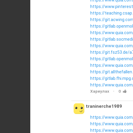
https://www.pinteres
https://teaching.csap
https://git.acwing.co
https://gitlab.openmo
https://www.quia.com/p
https://gitlab.socmed
https://www.quia.com/
https://git.fsz53.de/
https://gitlab.openmo
https://www.quia.com
https://git.allthefal
https://gitlab.fhi.mp
https://www.quia.com
·
Хариулах
0
traninerche1989
https://www.quia.com
https://www.quia.com
https://www.quia.com