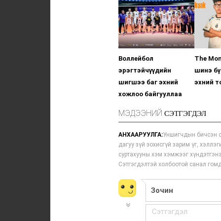
Воллейбол
The Mo
эрэгтэйчүүдийн
шинэ бү
шигшээ баг эхний
эхний т
хожлоо байгууллаа
МЭДЭЭНИЙ
СЭТГЭГДЭЛ
АНХААРУУЛГА:
Уншигчдын бичсэн с
дагуу зүй зохисгүй зарим үг, хэллэ
суртахууны хэм хэмжээг хүндэтгэнэ
Сэтгэгдэлтэй холбоотой санал го