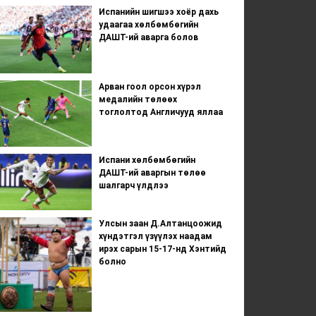
Испанийн шигшээ хоёр дахь
удаагаа хөлбөмбөгийн
ДАШТ-ий аварга болов
Арван гоол орсон хүрэл
медалийн төлөөх
тоглолтод Англичууд яллаа
Испани хөлбөмбөгийн
ДАШТ-ий аваргын төлөө
шалгарч үлдлээ
Улсын заан Д.Алтанцоожид
хүндэтгэл үзүүлэх наадам
ирэх сарын 15-17-нд Хэнтийд
болно