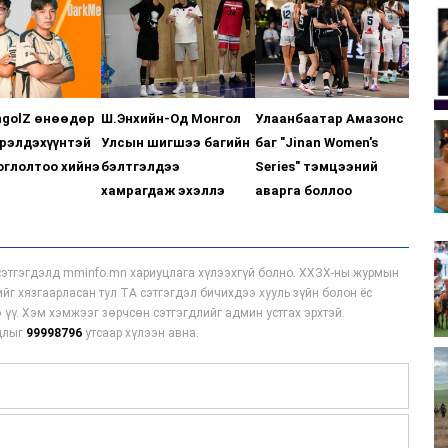
ngolZ өнөөдөр
Ш.Энхийн-Од Монгол
Улаанбаатар Амазонс
рэлдэхүүнтэй
Улсын шигшээ багийн
баг "Jinan Women's
оглолтоо хийнэ
бэлтгэлдээ
Series" тэмцээний
хамрагдаж эхэллэ
аварга боллоо
этгэгдэлд mminfo.mn хариуцлага хүлээхгүй болно. ХХЗХ-ны журмын
гийг хязгаарласан тул ТА сэтгэгдэл бичихдээ хууль зүйн болон ёс
 үү. Хэм хэмжээг зөрчсөн сэтгэгдлийг админ устгах эрхтэй.
мдлыг
99998796
утсаар хүлээн авна.