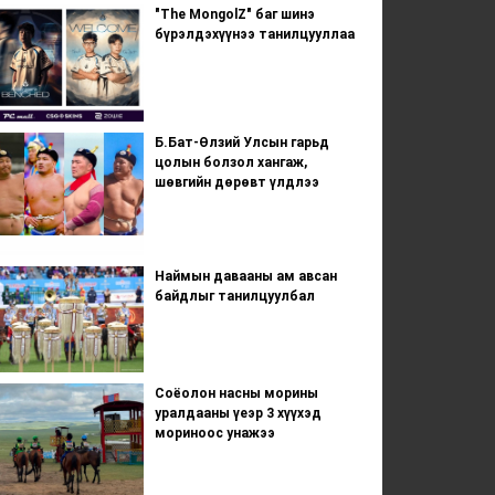
"The MongolZ" баг шинэ
бүрэлдэхүүнээ танилцууллаа
Б.Бат-Өлзий Улсын гарьд
цолын болзол хангаж,
шөвгийн дөрөвт үлдлээ
Наймын давааны ам авсан
байдлыг танилцуулбал
Соёолон насны морины
уралдааны үеэр 3 хүүхэд
мориноос унажээ