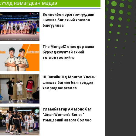
СҮҮЛД НЭМЭГДСЭН МЭДЭЭ
Воллейбол эрэгтэйчүүдийн
шигшээ баг эхний хожлоо
байгууллаа
The MongolZ өнөөдөр шинэ
бүрэлдэхүүнтэй эхний
тоглолтоо хийнэ
Ш.Энхийн-Од Монгол Улсын
шигшээ багийн бэлтгэлдээ
хамрагдаж эхэллэ
Улаанбаатар Амазонс баг
"Jinan Women's Series"
тэмцээний аварга боллоо