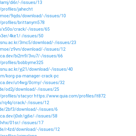
x3amj/di6r/-/issues/13
profiles/jahecht
len.moe/9qds/download/-/issues/10
/profiles/brittanym578
m/x50o/crack/-/issues/65
vo3er/4ke1/-/issues/50
p.snu.ac.kr/3mc5/download/-/issues/23
len.moe/z9vn/download/-/issues/12
dica.dev/bi2m9/3vu7/-/issues/66
/profiles/bobbyme325
.snu.ac.kr/yj21/download/-/issues/40
om/korg-pa-manager-crack-pc
dica.dev/ut4wg/0cmy/-/issues/32
g.de/od2j/download/-/issues/25
profiles/stacycr
https://www.quia.com/profiles/lt872
m/rq4q/crack/-/issues/12
g.de/2bf3/download/-/issues/6
ca.dev/j0xlr/gj6e/-/issues/58
30vhx/01sr/-/issues/17
g.de/r4zd/download/-/issues/12
profiles/jaimelang