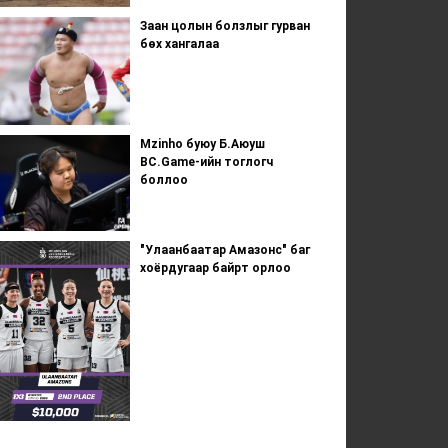
Заан цолын болзлыг гурван
бөх хангалаа
Mzinho буюу Б.Аюуш
BC.Game-ийн тоглогч
боллоо
"Улаанбаатар Амазонс" баг
хоёрдугаар байрт орлоо