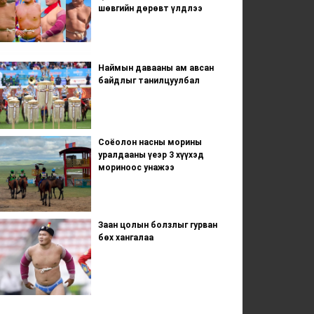
шөвгийн дөрөвт үлдлээ
Наймын давааны ам авсан
байдлыг танилцуулбал
Соёолон насны морины
уралдааны үеэр 3 хүүхэд
мориноос унажээ
Заан цолын болзлыг гурван
бөх хангалаа