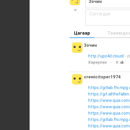
Цагаар
Таалагдс
Зочин
http://ups4d.cloud/
(
·
Хариулах
0
crewicitsper1974
https://gitlab.fhi.mp
https://git.allthefal
https://www.quia.com
https://www.quia.com/
https://www.quia.com
https://gitlab.fhi.mp
https://www.quia.com/