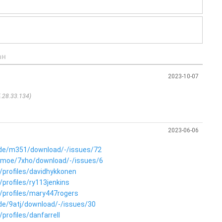
ан
2023-10-07
5.28.33.134)
2023-06-06
g.de/m351/download/-/issues/72
len.moe/7xho/download/-/issues/6
/profiles/davidhykkonen
profiles/ry113jenkins
/profiles/mary447rogers
g.de/9atj/download/-/issues/30
profiles/danfarrell