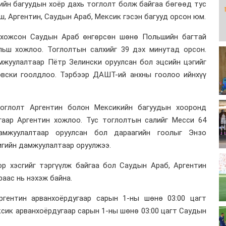
гийн багуудын хоёр дахь тоглолт болж байгаа бөгөөд тус
ш, Аргентин, Саудын Араб, Мексик гэсэн багууд орсон юм.
 хожсон Саудын Араб өнгөрсөн шөнө Польшийн багтай
льш хожлоо. Тоглолтын салхийг 39 дэх минутад орсон.
мжуулалтаар Пётр Зелински оруулсан бол эцсийн цэгийг
вски гоолдлоо. Тэрбээр ДАШТ-ий анхны гоолоо ийнхүү
тоглолт Аргентин болон Мексикийн багуудын хооронд
гаар Аргентин хожлоо. Тус тоглолтын салийг Месси 64
мжуулалтаар оруулсан бол дараагийн гоолыг Энзо
гийн дамжуулалтаар оруулжээ.
р хэсгийг тэргүүлж байгаа бол Саудын Араб, Аргентин
раас нь нэхэж байна.
ргентин арванхоёрдугаар сарын 1-ны шөнө 03:00 цагт
ксик арванхоёрдугаар сарын 1-ны шөнө 03:00 цагт Саудын