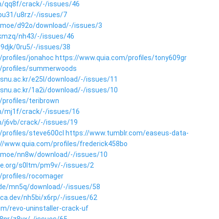
m/qq8f/crack/-/issues/46
3bu31/u8rz/-/issues/7
len.moe/d92o/download/-/issues/3
/1kmzq/nh43/-/issues/46
m9djk/0ru5/-/issues/38
profiles/jonahoc
https://www.quia.com/profiles/tony609gr
m/profiles/summerwoods
.snu.ac.kr/e25l/download/-/issues/11
.snu.ac.kr/1a2i/download/-/issues/10
profiles/teribrown
m/mj1f/crack/-/issues/16
m/j6vb/crack/-/issues/19
/profiles/steve600cl
https://www.tumblr.com/easeus-data-
://www.quia.com/profiles/frederick458bo
len.moe/nn8w/download/-/issues/10
le.org/s0ltm/pm9v/-/issues/2
/profiles/rocomager
g.de/mn5q/download/-/issues/58
ica.dev/nh5bi/x6rp/-/issues/62
m/revo-uninstaller-crack-uf