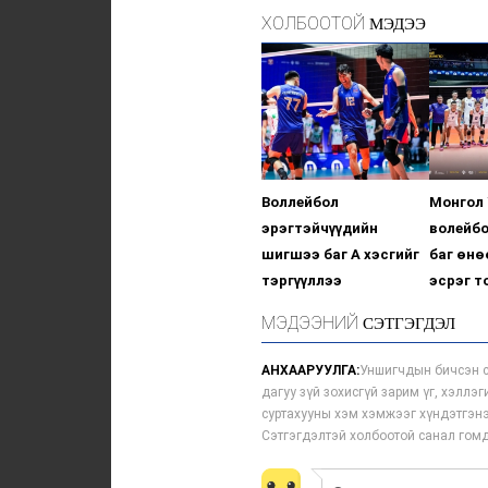
ХОЛБООТОЙ
МЭДЭЭ
Воллейбол
Монгол
эрэгтэйчүүдийн
волейб
шигшээ баг А хэсгийг
баг өн
тэргүүллээ
эсрэг т
МЭДЭЭНИЙ
СЭТГЭГДЭЛ
АНХААРУУЛГА:
Уншигчдын бичсэн с
дагуу зүй зохисгүй зарим үг, хэллэ
суртахууны хэм хэмжээг хүндэтгэнэ
Сэтгэгдэлтэй холбоотой санал го