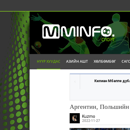
НҮҮР ХУУДАС
АЗИЙН АШТ
ХӨЛБӨМБӨГ
САГ
Килиан Мбаппе дубл 
Аргентин, Польшийн 
Kuzmo
2022-11-27