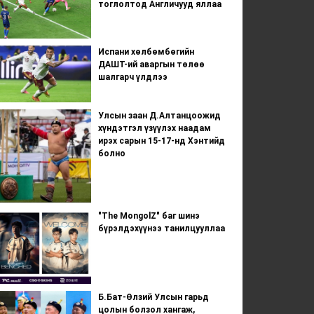
тоглолтод Англичууд яллаа
Испани хөлбөмбөгийн
ДАШТ-ий аваргын төлөө
шалгарч үлдлээ
Улсын заан Д.Алтанцоожид
хүндэтгэл үзүүлэх наадам
ирэх сарын 15-17-нд Хэнтийд
болно
"The MongolZ" баг шинэ
бүрэлдэхүүнээ танилцууллаа
Б.Бат-Өлзий Улсын гарьд
цолын болзол хангаж,