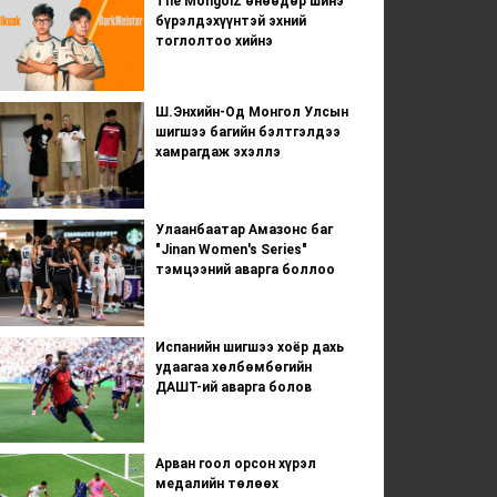
The MongolZ өнөөдөр шинэ
бүрэлдэхүүнтэй эхний
тоглолтоо хийнэ
Ш.Энхийн-Од Монгол Улсын
шигшээ багийн бэлтгэлдээ
хамрагдаж эхэллэ
Улаанбаатар Амазонс баг
"Jinan Women's Series"
тэмцээний аварга боллоо
Испанийн шигшээ хоёр дахь
удаагаа хөлбөмбөгийн
ДАШТ-ий аварга болов
Арван гоол орсон хүрэл
медалийн төлөөх