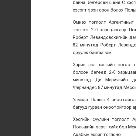
байна. Өнгөрсөн шөнө C хэс
хэсэгт эзэн орон болох Поль
Өмнөх тоглолт Аргентиныг
тоглож 2-0 харьцаагаар По
Роберт Левандовскигийн да
82 минутад Роберт Левандо
оруулж байгаа юм.
Харин энэ хэсгийн нөгөө 
болсон бөгөөд 2-0 харьцаа
минутад Ди Мариягийн да
Фернандес 87 минутад Месси
Улмаар Польш 4 оноотойгоо
багууд гурван оноотойгоор а
Хэсгийн сүүлийн тоглолт А
Польшийн эсрэг хийх бол Ме
Арабын эсрэг тоглоно.