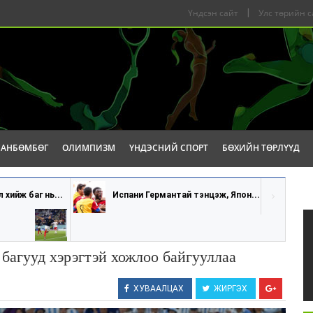
Үндсэн сайт
|
Улс төрийн с
САНБӨМБӨГ
ОЛИМПИЗМ
ҮНДЭСНИЙ СПОРТ
БӨХИЙН ТӨРЛҮҮД
хийж баг нь...
Испани Германтай тэнцэж, Япон...
багууд хэрэгтэй хожлоо байгууллаа
ХУВААЛЦАХ
ЖИРГЭХ