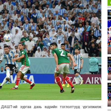
н ДАШТ-ий зургаа дахь өдрийн тоглолтууд үргэлжилж