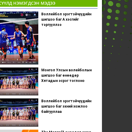
СҮҮЛД НЭМЭГДСЭН МЭДЭЭ
Воллейбол эрэгтэйчүүдийн
шигшээ баг А хэсгийг
тэргүүллээ
Монгол Улсын волейболын
шигшээ баг өнөөдөр
Хятадын эсрэг тоглоно
Воллейбол эрэгтэйчүүдийн
шигшээ баг эхний хожлоо
байгууллаа