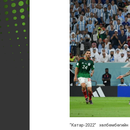
“Катар-2022” хөлбөмбөгий