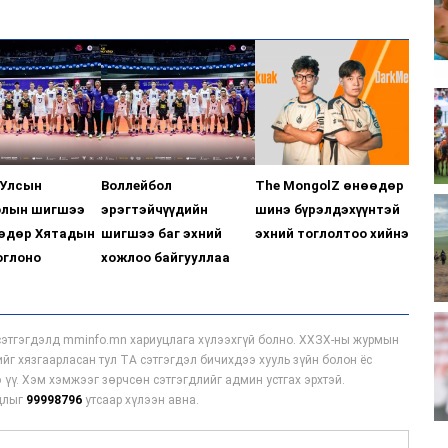
 Улсын
Воллейбол
The MongolZ өнөөдөр
олын шигшээ
эрэгтэйчүүдийн
шинэ бүрэлдэхүүнтэй
өөдөр Хятадын
шигшээ баг эхний
эхний тоглолтоо хийнэ
оглоно
хожлоо байгууллаа
этгэгдэлд mminfo.mn хариуцлага хүлээхгүй болно. ХХЗХ-ны журмын
гийг хязгаарласан тул ТА сэтгэгдэл бичихдээ хууль зүйн болон ёс
 үү. Хэм хэмжээг зөрчсөн сэтгэгдлийг админ устгах эрхтэй.
мдлыг
99998796
утсаар хүлээн авна.