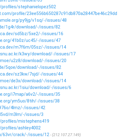
j98nr/z8vx/-/issues/65
/profiles/stephanielopez502
ght.com/profile/23ee556b650287c91db870a28447be46c29dd
enmole.org/py9jg/v1sq/-/issues/48
g.de/1g4r/download/-/issues/82
dica.dev/sd5bz/5xe2/-/issues/16
le.org/41b0z/uc45/-/issues/47
dica.dev/m7f6m/05sz/-/issues/14
.snu.ac.kr/k3wy/download/-/issues/17
len.moe/u2z8/download/-/issues/20
g.de/5qoe/download/-/issues/82
ica.dev/sz3kw/7sjd/-/issues/44
len.moe/de3x/download/-/issues/14
.snu.ac.kr/1siu/download/-/issues/6
le.org/i7map/a6v2/-/issues/35
le.org/ym5uo/8tih/-/issues/38
g976o/4lmz/-/issues/42
wl5vd/m3lm/-/issues/3
/profiles/mistephens419
/profiles/ashley4002
m/63vr/crack/-/issues/12
(212.107.27.149)