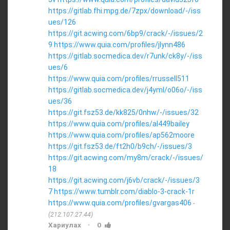
https://gitlab.fhi.mpg.de/7zpx/download/-/iss
ues/126
https://git.acwing.com/6bp9/crack/-/issues/2
9
https://www.quia.com/profiles/jlynn486
https://gitlab.socmedica.dev/r7unk/ck8y/-/iss
ues/6
https://www.quia.com/profiles/rrussell511
https://gitlab.socmedica.dev/j4yml/o06o/-/iss
ues/36
https://git.fsz53.de/kk825/0nhw/-/issues/32
https://www.quia.com/profiles/al449bailey
https://www.quia.com/profiles/ap562moore
https://git.fsz53.de/ft2h0/b9ch/-/issues/3
https://git.acwing.com/my8m/crack/-/issues/
18
https://git.acwing.com/j6vb/crack/-/issues/3
7
https://www.tumblr.com/diablo-3-crack-1r
https://www.quia.com/profiles/gvargas406
(212.107.27.44)
·
Хариулах
0