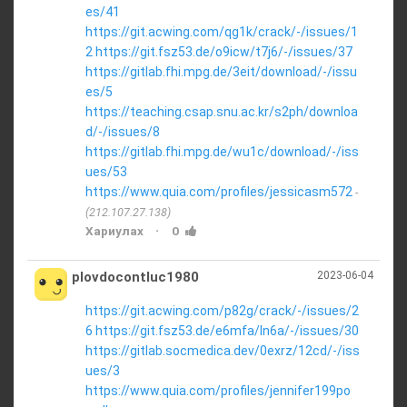
es/41
https://git.acwing.com/qg1k/crack/-/issues/1
2
https://git.fsz53.de/o9icw/t7j6/-/issues/37
https://gitlab.fhi.mpg.de/3eit/download/-/issu
es/5
https://teaching.csap.snu.ac.kr/s2ph/downloa
d/-/issues/8
https://gitlab.fhi.mpg.de/wu1c/download/-/iss
ues/53
https://www.quia.com/profiles/jessicasm572
(212.107.27.138)
·
Хариулах
0
plovdocontluc1980
2023-06-04
https://git.acwing.com/p82g/crack/-/issues/2
6
https://git.fsz53.de/e6mfa/ln6a/-/issues/30
https://gitlab.socmedica.dev/0exrz/12cd/-/iss
ues/3
https://www.quia.com/profiles/jennifer199po