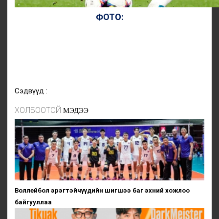
ФОТО:
Сэдвүүд :
ХОЛБООТОЙ
МЭДЭЭ
Воллейбол эрэгтэйчүүдийн шигшээ баг эхний хожлоо
байгууллаа