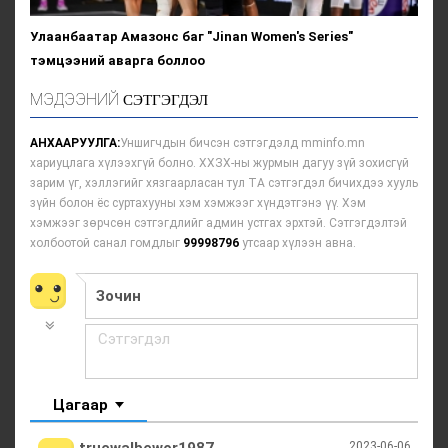
Улаанбаатар Амазонс баг "Jinan Women's Series"
тэмцээний аварга боллоо
МЭДЭЭНИЙ
СЭТГЭГДЭЛ
АНХААРУУЛГА:
Уншигчдын бичсэн сэтгэгдэлд mminfo.mn
хариуцлага хүлээхгүй болно. ХХЗХ-ны журмын дагуу зүй зохисгүй
зарим үг, хэллэгийг хязгаарласан тул ТА сэтгэгдэл бичихдээ хууль
зүйн болон ёс суртахууны хэм хэмжээг хүндэтгэнэ үү. Хэм
хэмжээг зөрчсөн сэтгэгдлийг админ устгах эрхтэй. Сэтгэгдэлтэй
холбоотой санал гомдлыг
99998796
утсаар хүлээн авна.
Цагаар
trucwalbewor1987
2023-06-06