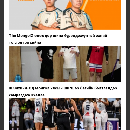
The MongolZ өнөөдөр шинэ бүрэлдэхүүнтэй эхний
тоглолтоо хийнэ
Ш.Энхийн-Од Монгол Улсын шигшээ багийн бэлтгэлдээ
хамрагдаж эхэллэ