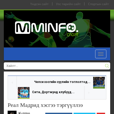
Үндсэн сайт
|
Улс төрийн сайт
|
Спортын сайт
Toggle
navigat
Челси хэсгийн сүүлийн тоглолтод...
Сити, Дортмунд клубүүд...
Реал Мадрид хэсгээ тэргүүллээ
Kuzmo