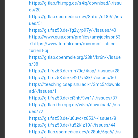
https://gitlab.fhi.mpg.de/s4iq/download/-/issu
es/20
https://gitlab.socmedica.dev/8afcf/c189/-/iss
ues/51
https://git.fsz53.de/fg2yj/p97y/-/issues/40
https://www.quia.com/profiles/amyjackson53
7
https://www.tumblr.com/microsoft-office-
torrent-pj
https://gitlab.openmole.org/28lrf/kr6n/-/issue
s/38
https://git.fsz53.de/mh70e/4rop/-/issues/28
https://git.fsz53.de/ki42f/v53k/-/issues/50
https://teaching.csap.snu.ac.kr/3mc5/downlo
ad/-/issues/1
https://git.fsz53.de/ei3nh/9wr1/-/issues/37
https://gitlab.fhi.mpg.de/w5jb/download/-/iss
ues/72
https://git.fsz53.de/u0uvo/z653/-/issues/8
https://git.fsz53.de/tu52l/iz10/-/issues/44
https://gitlab.socmedica.dev/q28ub/6qq5/-/is