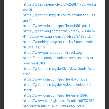
https://gitlab.openmole.org/g2g9f/1yoy/-/issu
es/16
https://gitlab.fhi.mpg.de/zq3z/download/-/iss
ues/1
https://www.quia.com/profiles/ch581patel
https://git.acwing.com/22m1/crack/-/issues/
41
https://www.quia.com/profiles/s183dick
https://teaching.csap.snu.ac.kr/6kue/downloa
d/-/issues/15
https://www.pinterest.com/rdachxeg
https://issuu.com/download-revo-uninstaller-
pro-free-ful83
https://gitlab.fhi.mpg.de/0btl/download/-/issu
es/31
https://www.quia.com/profiles/kblum569
https://gitlab.fhi.mpg.de/zq3z/download/-/iss
ues/81
https://www.quia.com/profiles/julian238c
https://www.noteflight.com/profile/68732089
6fa2e692a34a1d349b88ab66c6515d6a