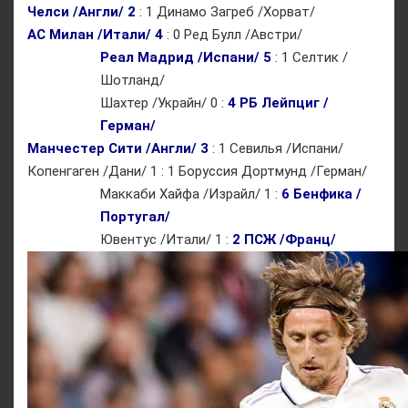
Челси /Англи/ 2
: 1 Динамо Загреб /Хорват/
АС Милан /Итали/ 4
: 0 Ред Булл /Австри/
Реал Мадрид /Испани/ 5
: 1 Селтик /
Шотланд/
Шахтер /Украйн/ 0 :
4 РБ Лейпциг /
Герман/
Манчестер Сити /Англи/ 3
: 1 Севилья /Испани/
Копенгаген /Дани/ 1 : 1 Боруссия Дортмунд /Герман/
Маккаби Хайфа /Израйл/ 1 :
6 Бенфика /
Португал/
Ювентус /Итали/ 1 :
2 ПСЖ /Франц/