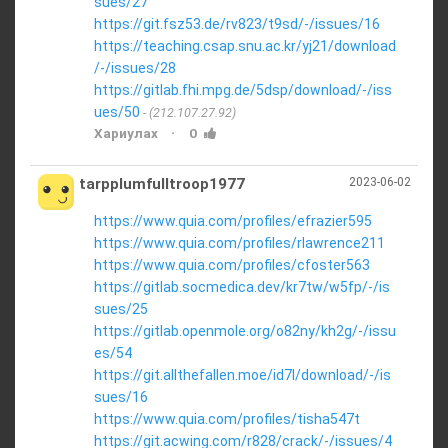
sues/27
https://git.fsz53.de/rv823/t9sd/-/issues/16
https://teaching.csap.snu.ac.kr/yj21/download
/-/issues/28
https://gitlab.fhi.mpg.de/5dsp/download/-/iss
ues/50
(212.107.27.92)
·
Хариулах
0
tarpplumfulltroop1977
2023-06-02
https://www.quia.com/profiles/efrazier595
https://www.quia.com/profiles/rlawrence211
https://www.quia.com/profiles/cfoster563
https://gitlab.socmedica.dev/kr7tw/w5fp/-/is
sues/25
https://gitlab.openmole.org/o82ny/kh2g/-/issu
es/54
https://git.allthefallen.moe/id7l/download/-/is
sues/16
https://www.quia.com/profiles/tisha547t
https://git.acwing.com/r828/crack/-/issues/4