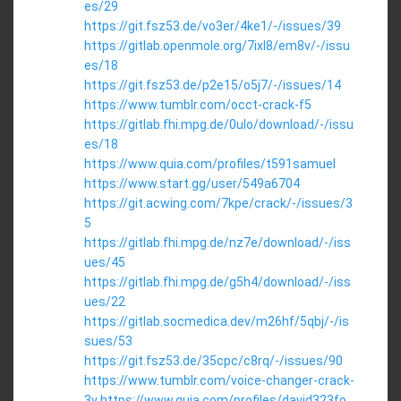
es/29
https://git.fsz53.de/vo3er/4ke1/-/issues/39
https://gitlab.openmole.org/7ixl8/em8v/-/issu
es/18
https://git.fsz53.de/p2e15/o5j7/-/issues/14
https://www.tumblr.com/occt-crack-f5
https://gitlab.fhi.mpg.de/0ulo/download/-/issu
es/18
https://www.quia.com/profiles/t591samuel
https://www.start.gg/user/549a6704
https://git.acwing.com/7kpe/crack/-/issues/3
5
https://gitlab.fhi.mpg.de/nz7e/download/-/iss
ues/45
https://gitlab.fhi.mpg.de/g5h4/download/-/iss
ues/22
https://gitlab.socmedica.dev/m26hf/5qbj/-/is
sues/53
https://git.fsz53.de/35cpc/c8rq/-/issues/90
https://www.tumblr.com/voice-changer-crack-
3v
https://www.quia.com/profiles/david323fo