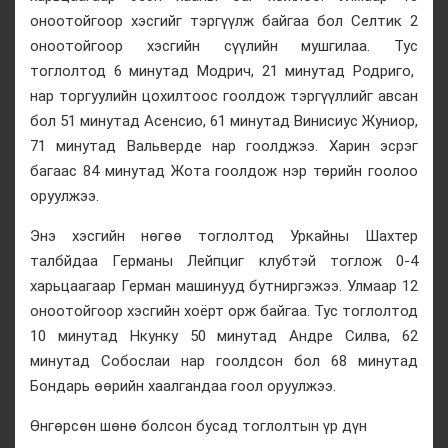
оноотойгоор хэсгийг тэргүүлж байгаа бол Селтик 2
оноотойгоор хэсгийн сүүлийн мушгилаа. Тус
тоглолтод 6 минутад Модрич, 21 минутад Родриго,
нар торгуулийн цохилтоос гоолдож тэргүүллийг авсан
бол 51 минутад Асенсио, 61 минутад Винисиус Жуниор,
71 минутад Вальверде нар гоолджээ. Харин эсрэг
багаас 84 минутад Жота гоолдож нэр төрийн гоолоо
оруулжээ.
Энэ хэсгийн нөгөө тоглолтод Уркайны Шахтер
талбйдаа Германы Лейпциг клубтэй тоглож 0-4
харьцаагаар Герман машинууд бутниргэжээ. Улмаар 12
оноотойгоор хэсгийн хоёрт орж байгаа. Тус тоглолтод
10 минутад Нкунку 50 минутад Андре Силва, 62
минутад Собослаи нар гоолдсон бол 68 минутад
Бондарь өөрийн хаалгандаа гоол оруулжээ.
Өнгөрсөн шөнө болсон бусад тоглолтын үр дүн