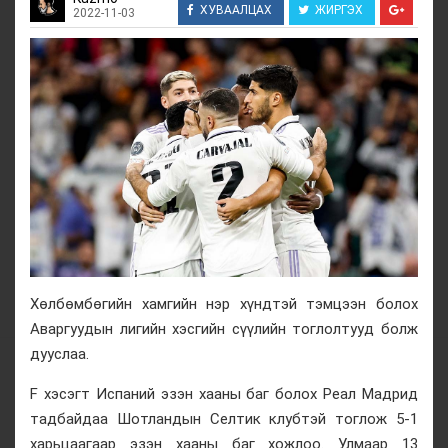
ХУВААЛЦАХ
ЖИРГЭХ
2022-11-03
Хөлбөмбөгийн хамгийн нэр хүндтэй тэмцээн болох
Аваргуудын лигийн хэсгийн сүүлийн тоглолтууд болж
дууслаа.
F хэсэгт Испаний эзэн хааны баг болох Реал Мадрид
тадбайдаа Шотландын Селтик клубтэй тоглож 5-1
харьцаагаар эзэн хааны баг хожлоо. Улмаар 13