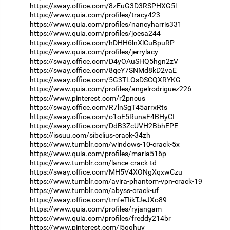
https://sway.office.com/8zEuG3D3RSPHXG5l
https://www.quia.com/profiles/tracy423
https://www.quia.com/profiles/nancyharris331
https://www.quia.com/profiles/joesa244
https://sway.office.com/hDHH6lnXlCuBpuRP
https://www.quia.com/profiles/jerrylacy
https://sway.office.com/D4yOAuSHQ5hgn2zV
https://sway.office.com/8qeY7SNMd8kD2vaE
https://sway.office.com/5G3TLOsDSCQXRYKG
https://www.quia.com/profiles/angelrodriguez226
https://www.pinterest.com/r2pncus
https://sway.office.com/R7lnSgT45arrxRts
https://sway.office.com/o1oE5RunaF4BHyCI
https://sway.office.com/DdB3ZcUVH2BbhEPE
https://issuu.com/sibelius-crack-34zh
https://www.tumblr.com/windows-10-crack-5x
https://www.quia.com/profiles/maria516p
https://www.tumblr.com/lance-crack-td
https://sway.office.com/MH5V4XONgXqxwCzu
https://www.tumblr.com/avira-phantom-vpn-crack-19
https://www.tumblr.com/abyss-crack-uf
https://sway.office.com/tmfeTIikTJeJXo89
https://www.quia.com/profiles/ryjangam
https://www.quia.com/profiles/freddy214br
https://www.pinterest.com/i5gqhuy