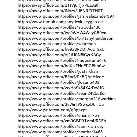
https://sway.office.com/2TtVj6HjlxPEEA9h
https://sway.office.com/iNczv5JFNRZtTH0T
https://www.quia.com/profiles/jamiealexander397
https://www.tumblr.com/anydesk-keygen-cd
https://www.quia.com/profiles/swoods430
https://sway.office.com/ioc9WHW4WuyCB9ca
https://www.quia.com/profiles/brittanyhenderson
https://www.quia.com/profiles/wiarenas
https://sway.office.com/h99xSRDOFAozT2xU
https://sway.office.com/oj2tUCN5lCyrKACy
https://www.quia.com/profiles/mquintana416
https://sway.office.com/hqKivTHuEPGEbn6w
https://www.quia.com/profiles/justinkhan
https://sway.office.com/F6nrNDeBQAaHIcaH
https://www.quia.com/profiles/jlozano483
https://sway.office.com/wvHoSkS4X4rDcAfG
https://www.quia.com/profiles/sean242butler
https://www.quia.com/profiles/morgan216watkins
https://sway.office.com/3eWiiTV2wczB6HOc
https://www.pinterest.com/g0ppzpt
https://www.quia.com/profiles/ericmilliken
https://sway.office.com/zm0GBD91VrsURDFh
https://www.quia.com/profiles/samikramsey
https://www.quia.com/profiles/heather1468