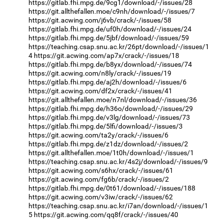
https://gitlab.fhi.mpg.de/9cg1/download/-/issues/28
https://git.allthefallen.moe/c9nh/download/-/issues/7
https://git.acwing.com/j6vb/crack/-/issues/58
https://gitlab.fhi.mpg.de/uf0h/download/-/issues/24
https://gitlab.fhi.mpg.de/5jbf/download/-/issues/59
https://teaching.csap.snu.ac.kr/26pt/download/-/issues/1
4
https://git.acwing.com/ap7x/crack/-/issues/18
https://gitlab.fhi.mpg.de/b8yx/download/-/issues/74
https://git.acwing.com/n8ly/crack/-/issues/19
https://gitlab.fhi.mpg.de/aj2h/download/-/issues/6
https://git.acwing.com/df2x/crack/-/issues/41
https://git.allthefallen.moe/n7nl/download/-/issues/36
https://gitlab.fhi.mpg.de/h36o/download/-/issues/29
https://gitlab.fhi.mpg.de/v3lg/download/-/issues/73
https://gitlab.fhi.mpg.de/5lfi/download/-/issues/3
https://git.acwing.com/ta2y/crack/-/issues/6
https://gitlab.fhi.mpg.de/z1dz/download/-/issues/2
https://git.allthefallen.moe/1t0h/download/-/issues/1
https://teaching.csap.snu.ac.kr/4s2j/download/-/issues/9
https://git.acwing.com/s6hx/crack/-/issues/61
https://git.acwing.com/fg6b/crack/-/issues/2
https://gitlab.fhi.mpg.de/0t61/download/-/issues/188
https://git.acwing.com/v3iw/crack/-/issues/62
https://teaching.csap.snu.ac.kr/i7an/download/-/issues/1
5
https://git.acwing.com/qq8f/crack/-/issues/40