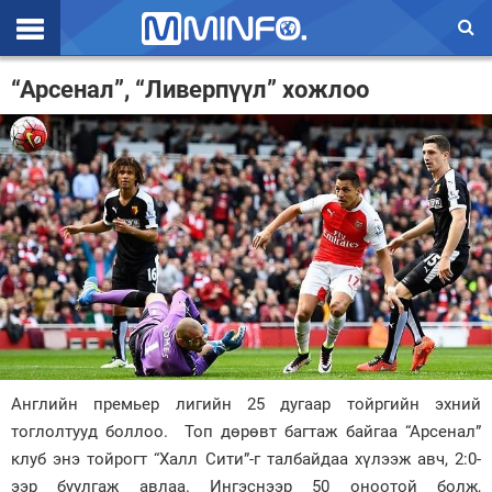
Эхлэл
“Арсенал”, “Ливерпүүл” хожлоо
Цаг агаар
Валют ханш
Улс төр
Эдийн засаг
Үзэл бодол
Спорт
Нийгэм
Английн премьер лигийн 25 дугаар тойргийн эхний
тоглолтууд боллоо. Топ дөрөвт багтаж байгаа “Арсенал”
Дэлхий
клуб энэ тойрогт “Халл Сити”-г талбайдаа хүлээж авч, 2:0-
Энтертайнмэнт
ээр буулгаж авлаа. Ингэснээр 50 оноотой болж,