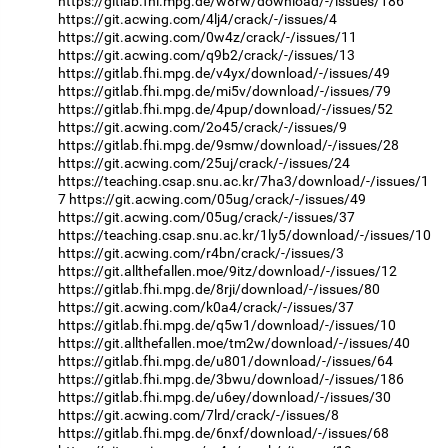
https://gitlab.fhi.mpg.de/w8rw/download/-/issues/186
https://git.acwing.com/4lj4/crack/-/issues/4
https://git.acwing.com/0w4z/crack/-/issues/11
https://git.acwing.com/q9b2/crack/-/issues/13
https://gitlab.fhi.mpg.de/v4yx/download/-/issues/49
https://gitlab.fhi.mpg.de/mi5v/download/-/issues/79
https://gitlab.fhi.mpg.de/4pup/download/-/issues/52
https://git.acwing.com/2o45/crack/-/issues/9
https://gitlab.fhi.mpg.de/9smw/download/-/issues/28
https://git.acwing.com/25uj/crack/-/issues/24
https://teaching.csap.snu.ac.kr/7ha3/download/-/issues/1
7
https://git.acwing.com/05ug/crack/-/issues/49
https://git.acwing.com/05ug/crack/-/issues/37
https://teaching.csap.snu.ac.kr/1ly5/download/-/issues/10
https://git.acwing.com/r4bn/crack/-/issues/3
https://git.allthefallen.moe/9itz/download/-/issues/12
https://gitlab.fhi.mpg.de/8rji/download/-/issues/80
https://git.acwing.com/k0a4/crack/-/issues/37
https://gitlab.fhi.mpg.de/q5w1/download/-/issues/10
https://git.allthefallen.moe/tm2w/download/-/issues/40
https://gitlab.fhi.mpg.de/u801/download/-/issues/64
https://gitlab.fhi.mpg.de/3bwu/download/-/issues/186
https://gitlab.fhi.mpg.de/u6ey/download/-/issues/30
https://git.acwing.com/7lrd/crack/-/issues/8
https://gitlab.fhi.mpg.de/6nxf/download/-/issues/68