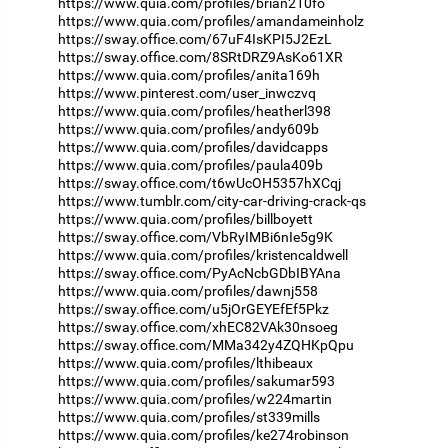
https://www.quia.com/profiles/brian210fo
https://www.quia.com/profiles/amandameinholz
https://sway.office.com/67uF4IsKPI5J2EzL
https://sway.office.com/8SRtDRZ9AsKo61XR
https://www.quia.com/profiles/anita169h
https://www.pinterest.com/user_inwczvq
https://www.quia.com/profiles/heatherl398
https://www.quia.com/profiles/andy609b
https://www.quia.com/profiles/davidcapps
https://www.quia.com/profiles/paula409b
https://sway.office.com/t6wUcOH5357hXCqj
https://www.tumblr.com/city-car-driving-crack-qs
https://www.quia.com/profiles/billboyett
https://sway.office.com/VbRyIMBi6nIe5g9K
https://www.quia.com/profiles/kristencaldwell
https://sway.office.com/PyAcNcbGDbIBYAna
https://www.quia.com/profiles/dawnj558
https://sway.office.com/u5jOrGEYEfEf5Pkz
https://sway.office.com/xhEC82VAk30nsoeg
https://sway.office.com/MMa342y4ZQHKpQpu
https://www.quia.com/profiles/lthibeaux
https://www.quia.com/profiles/sakumar593
https://www.quia.com/profiles/w224martin
https://www.quia.com/profiles/st339mills
https://www.quia.com/profiles/ke274robinson