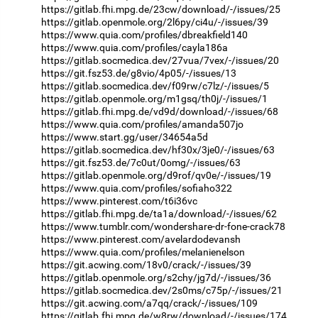
https://gitlab.fhi.mpg.de/23cw/download/-/issues/25
https://gitlab.openmole.org/2l6py/ci4u/-/issues/39
https://www.quia.com/profiles/dbreakfield140
https://www.quia.com/profiles/cayla186a
https://gitlab.socmedica.dev/27vua/7vex/-/issues/20
https://git.fsz53.de/g8vio/4p05/-/issues/13
https://gitlab.socmedica.dev/f09rw/c7lz/-/issues/5
https://gitlab.openmole.org/m1gsq/th0j/-/issues/1
https://gitlab.fhi.mpg.de/vd9d/download/-/issues/68
https://www.quia.com/profiles/amanda507jo
https://www.start.gg/user/34654a5d
https://gitlab.socmedica.dev/hf30x/3je0/-/issues/63
https://git.fsz53.de/7c0ut/0omg/-/issues/63
https://gitlab.openmole.org/d9rof/qv0e/-/issues/19
https://www.quia.com/profiles/sofiaho322
https://www.pinterest.com/t6i36vc
https://gitlab.fhi.mpg.de/ta1a/download/-/issues/62
https://www.tumblr.com/wondershare-dr-fone-crack78
https://www.pinterest.com/avelardodevansh
https://www.quia.com/profiles/melanienelson
https://git.acwing.com/18v0/crack/-/issues/39
https://gitlab.openmole.org/s2chy/jg7d/-/issues/36
https://gitlab.socmedica.dev/2s0ms/c75p/-/issues/21
https://git.acwing.com/a7qq/crack/-/issues/109
https://gitlab.fhi.mpg.de/w8rw/download/-/issues/174