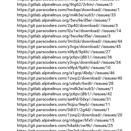
https://gitlab.alpinelinux.org/6tg62/2r6m/-/issues/3
https://git.parscoders.com/hw4qe/download/-/issues/1
https://gitlab.alpinelinux.org/m4k3e/xu63/-/issues/33
https://gitlab.alpinelinux.org/5wu9e/il5e/-/issues/7
https://git.parscoders.com/2ip40/download/-/issues/3
https://git.parscoders.com/l2u1w/download/-/issues/14
https://gitlab.alpinelinux.org/5wu9e/il5e/-/issues/3
https://git.parscoders.com/3m3ck/download/-/issues/44
https://git.parscoders.com/y3vgx/download/-/issues/45
https://git.parscoders.com/s9lyd/9pkh/-/issues/27
https://gitlab.alpinelinux.org/jc6pv/j8b1/-/issues/36
https://git.parscoders.com/y3vgx/download/-/issues/34
https://git.parscoders.com/s9lyd/9pkh/-/issues/10
https://gitlab.alpinelinux.org/e1gcp/4bdy/-/issues/46
https://git.parscoders.com/1zwp2/download/-/issues/40
https://gitlab.alpinelinux.org/ui6ah/6wi8/-/issues/28
https://gitlab.alpinelinux.org/m4k3e/xu63/-/issues/1
https://gitlab.alpinelinux.org/jc6pv/j8b1/-/issues/42
https://git.parscoders.com/ae4fd/0dxy/-/issues/31
https://git.parscoders.com/9cjzu/9ey6/-/issues/11
https://git.parscoders.com/0dt31/2g4d/-/issues/1
https://git.parscoders.com/1zwp2/download/-/issues/20
https://gitlab.alpinelinux.org/n6ggw/6fxf/-/issues/15
https://git.parscoders.com/h4a6k/cw9k/-/issues/25
https://git.parscoders.com/3m3ck/download/-/issues/10