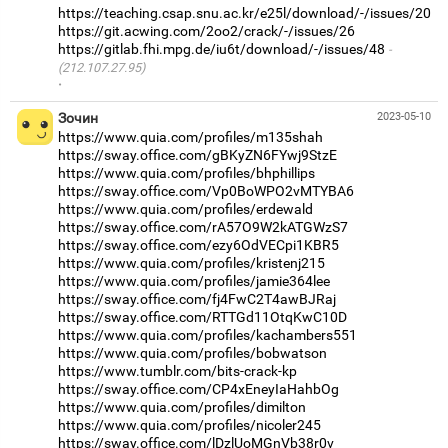
https://teaching.csap.snu.ac.kr/e25l/download/-/issues/20
https://git.acwing.com/2oo2/crack/-/issues/26
https://gitlab.fhi.mpg.de/iu6t/download/-/issues/48
(212.107.27.95)
·
Зочин
2023-05-10
https://www.quia.com/profiles/m135shah
https://sway.office.com/gBKyZN6FYwj9StzE
https://www.quia.com/profiles/bhphillips
https://sway.office.com/Vp0BoWPO2vMTYBA6
https://www.quia.com/profiles/erdewald
https://sway.office.com/rA57O9W2kATGWzS7
https://sway.office.com/ezy6OdVECpi1KBR5
https://www.quia.com/profiles/kristenj215
https://www.quia.com/profiles/jamie364lee
https://sway.office.com/fj4FwC2T4awBJRaj
https://sway.office.com/RTTGd11OtqKwC10D
https://www.quia.com/profiles/kachambers551
https://www.quia.com/profiles/bobwatson
https://www.tumblr.com/bits-crack-kp
https://sway.office.com/CP4xEneyIaHahbOg
https://www.quia.com/profiles/dimilton
https://www.quia.com/profiles/nicoler245
https://sway.office.com/lDzlUoMGnVb38r0v