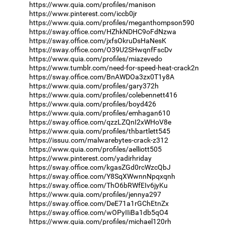
https://www.quia.com/profiles/manison
https://www.pinterest.com/iccb0jr
https://www.quia.com/profiles/meganthompson590
https://sway.office.com/HZhkNDHC9oFdNzwa
https://sway.office.com/jxfsOkruDsHaNesK
https://sway.office.com/O39U2SHwqnfFscDv
https://www.quia.com/profiles/miazevedo
https://www.tumblr.com/need-for-speed-heat-crack2n
https://sway.office.com/BnAWDOa3zx0T1y8A
https://www.quia.com/profiles/gary372h
https://www.quia.com/profiles/colebennett416
https://www.quia.com/profiles/boyd426
https://www.quia.com/profiles/emhagan610
https://sway.office.com/qzzLZQnI2xWHoV8e
https://www.quia.com/profiles/thbartlett545
https://issuu.com/malwarebytes-crack-z312
https://www.quia.com/profiles/aelliott505
https://www.pinterest.com/yadirhriday
https://sway.office.com/kgasZGd0rcWzcQbJ
https://sway.office.com/Y8SqXWwnnNpqxqnh
https://sway.office.com/ThO6bRWfEIv6jyKu
https://www.quia.com/profiles/jennya297
https://sway.office.com/DeE71a1rGChEtnZx
https://sway.office.com/wOPyIIiBa1db5qO4
https://www.quia.com/profiles/michael120rh