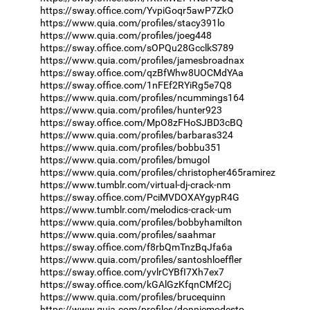
https://sway.office.com/YvpiGoqr5awP7ZkO
https://www.quia.com/profiles/stacy391lo
https://www.quia.com/profiles/joeg448
https://sway.office.com/sOPQu28GcclkS789
https://www.quia.com/profiles/jamesbroadnax
https://sway.office.com/qzBfWhw8UOCMdYAa
https://sway.office.com/1nFEf2RYiRg5e7Q8
https://www.quia.com/profiles/ncummings164
https://www.quia.com/profiles/hunter923
https://sway.office.com/MpO8zFHoSJBD3cBQ
https://www.quia.com/profiles/barbaras324
https://www.quia.com/profiles/bobbu351
https://www.quia.com/profiles/bmugol
https://www.quia.com/profiles/christopher465ramirez
https://www.tumblr.com/virtual-dj-crack-nm
https://sway.office.com/PciMVDOXAYgypR4G
https://www.tumblr.com/melodics-crack-um
https://www.quia.com/profiles/bobbyhamilton
https://www.quia.com/profiles/saahmar
https://sway.office.com/f8rbQmTnzBqJfa6a
https://www.quia.com/profiles/santoshloeffler
https://sway.office.com/yvlrCYBfI7Xh7ex7
https://sway.office.com/kGAlGzKfqnCMf2Cj
https://www.quia.com/profiles/brucequinn
https://www.quia.com/profiles/donniemodesto