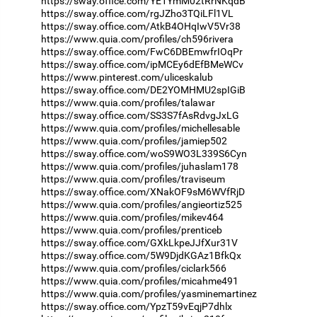
https://sway.office.com/YE1YmM02tRrNKqdB
https://sway.office.com/rgJZho3TQiLFl1VL
https://sway.office.com/AtkB4OHqIwV5Vr38
https://www.quia.com/profiles/ch596rivera
https://sway.office.com/FwC6DBEmwfrIOqPr
https://sway.office.com/ipMCEy6dEfBMeWCv
https://www.pinterest.com/uliceskalub
https://sway.office.com/DE2YOMHMU2spIGiB
https://www.quia.com/profiles/talawar
https://sway.office.com/SS3S7fAsRdvgJxLG
https://www.quia.com/profiles/michellesable
https://www.quia.com/profiles/jamiep502
https://sway.office.com/woS9WO3L339S6Cyn
https://www.quia.com/profiles/juhaslam178
https://www.quia.com/profiles/traviseum
https://sway.office.com/XNakOF9sM6WVfRjD
https://www.quia.com/profiles/angieortiz525
https://www.quia.com/profiles/mikev464
https://www.quia.com/profiles/prenticeb
https://sway.office.com/GXkLkpeJJfXur31V
https://sway.office.com/5W9DjdKGAz1BfkQx
https://www.quia.com/profiles/ciclark566
https://www.quia.com/profiles/micahme491
https://www.quia.com/profiles/yasminemartinez
https://sway.office.com/YpzT59vEqjP7dhlx