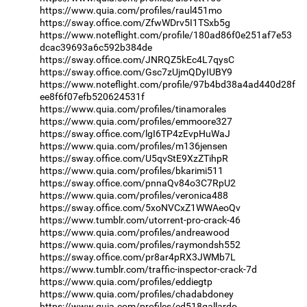
https://www.quia.com/profiles/raul451mo
https://sway.office.com/ZfwWDrv5I1TSxb5g
https://www.noteflight.com/profile/180ad86f0e251af7e53
dcac39693a6c592b384de
https://sway.office.com/JNRQZ5kEc4L7qysC
https://sway.office.com/Gsc7zUjmQDyIUBY9
https://www.noteflight.com/profile/97b4bd38a4ad440d28f
ee8f6f07efb520624531f
https://www.quia.com/profiles/tinamorales
https://www.quia.com/profiles/emmoore327
https://sway.office.com/lgI6TP4zEvpHuWaJ
https://www.quia.com/profiles/m136jensen
https://sway.office.com/U5qvStE9XzZTihpR
https://www.quia.com/profiles/bkarimi511
https://sway.office.com/pnnaQv84o3C7RpU2
https://www.quia.com/profiles/veronica488
https://sway.office.com/5xoNVCxZ1WWAeoQv
https://www.tumblr.com/utorrent-pro-crack-46
https://www.quia.com/profiles/andreawood
https://www.quia.com/profiles/raymondsh552
https://sway.office.com/pr8ar4pRX3JWMb7L
https://www.tumblr.com/traffic-inspector-crack-7d
https://www.quia.com/profiles/eddiegtp
https://www.quia.com/profiles/chadabdoney
https://www.quia.com/profiles/ed518gallardo