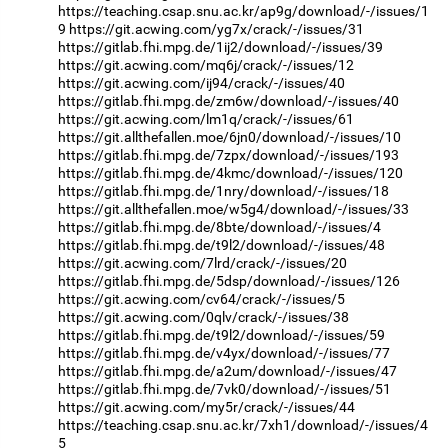
https://teaching.csap.snu.ac.kr/ap9g/download/-/issues/1
9
https://git.acwing.com/yg7x/crack/-/issues/31
https://gitlab.fhi.mpg.de/1ij2/download/-/issues/39
https://git.acwing.com/mq6j/crack/-/issues/12
https://git.acwing.com/ij94/crack/-/issues/40
https://gitlab.fhi.mpg.de/zm6w/download/-/issues/40
https://git.acwing.com/lm1q/crack/-/issues/61
https://git.allthefallen.moe/6jn0/download/-/issues/10
https://gitlab.fhi.mpg.de/7zpx/download/-/issues/193
https://gitlab.fhi.mpg.de/4kmc/download/-/issues/120
https://gitlab.fhi.mpg.de/1nry/download/-/issues/18
https://git.allthefallen.moe/w5g4/download/-/issues/33
https://gitlab.fhi.mpg.de/8bte/download/-/issues/4
https://gitlab.fhi.mpg.de/t9l2/download/-/issues/48
https://git.acwing.com/7lrd/crack/-/issues/20
https://gitlab.fhi.mpg.de/5dsp/download/-/issues/126
https://git.acwing.com/cv64/crack/-/issues/5
https://git.acwing.com/0qlv/crack/-/issues/38
https://gitlab.fhi.mpg.de/t9l2/download/-/issues/59
https://gitlab.fhi.mpg.de/v4yx/download/-/issues/77
https://gitlab.fhi.mpg.de/a2um/download/-/issues/47
https://gitlab.fhi.mpg.de/7vk0/download/-/issues/51
https://git.acwing.com/my5r/crack/-/issues/44
https://teaching.csap.snu.ac.kr/7xh1/download/-/issues/4
5