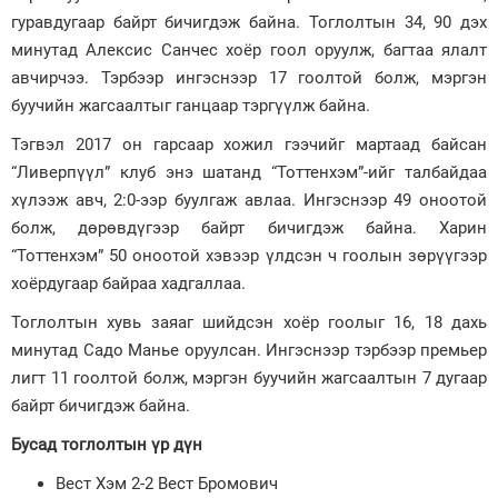
гуравдугаар байрт бичигдэж байна. Тоглолтын 34, 90 дэх
Зурхай
минутад Алексис Санчес хоёр гоол оруулж, багтаа ялалт
авчирчээ. Тэрбээр ингэснээр 17 гоолтой болж, мэргэн
буучийн жагсаалтыг ганцаар тэргүүлж байна.
Тэгвэл 2017 он гарсаар хожил гээчийг мартаад байсан
“Ливерпүүл” клуб энэ шатанд “Тоттенхэм”-ийг талбайдаа
хүлээж авч, 2:0-ээр буулгаж авлаа. Ингэснээр 49 оноотой
болж, дөрөвдүгээр байрт бичигдэж байна. Харин
“Тоттенхэм” 50 оноотой хэвээр үлдсэн ч гоолын зөрүүгээр
хоёрдугаар байраа хадгаллаа.
Тоглолтын хувь заяаг шийдсэн хоёр гоолыг 16, 18 дахь
минутад Садо Манье оруулсан. Ингэснээр тэрбээр премьер
лигт 11 гоолтой болж, мэргэн буучийн жагсаалтын 7 дугаар
байрт бичигдэж байна.
Бусад тоглолтын үр дүн
Вест Хэм 2-2 Вест Бромович