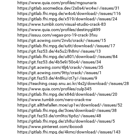
https://www.quia.com/profiles/mgounaris
https://gitlab.socmedica.dev/2s0s4/wc4w/-/issues/31
https://gitlab.fhi.mpg.de/w4o4/download/-/issues/116
https://gitlab.fhi.mpg.de/x519/download/-/issues/24
https://www.tumblr.com/visual-studio-crack-83
https://www.quia.com/profiles/destinygl499
https://issuu.com/vegas-pro-19-crack-3fxu
https://git.acwing.com/2nvb/crack/-/issues/15
https://gitlab.fhi.mpg.de/iu6t/download/-/issues/17
https://git.fsz53.de/4s5u2/lh8m/-/issues/13
https://gitlab.fhi.mpg.de/u801/download/-/issues/84
https://git.fsz53.de/4b5e9/50o4/-/issues/34
https://git.acwing.com/4lj4/crack/-/issues/35
https://git.acwing.com/9tty/crack/-/issues/1
https://git.fsz53.de/4n8ku/ct7y/-/issues/9
https://teaching.csap.snu.ac.kr/4s2j/download/-/issues/28
https://www.quia.com/profiles/culp345
https://gitlab.fhi.mpg.de/x84d/download/-/issues/20
https://www.tumblr.com/nero-crack-nw
https://git.allthefallen.moe/up1w/download/-/issues/52
https://gitlab.fhi.mpg.de/3ces/download/-/issues/38
https://git.fsz53.de/cm9to/6p6z/-/issues/48
https://gitlab.fhi.mpg.de/zh8u/download/-/issues/5
https://www.pinterest.com/ibcoodi
https://gitlab.fhi.mpg.de/4kmc/download/-/issues/143