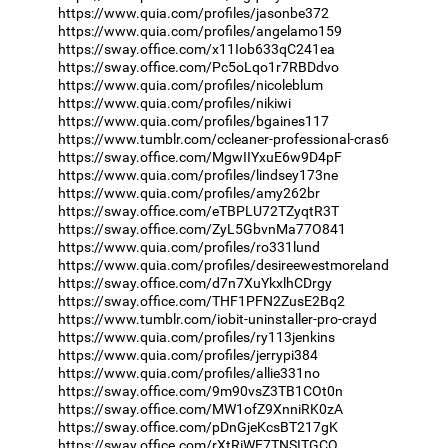
https://www.quia.com/profiles/jasonbe372
https://www.quia.com/profiles/angelamo159
https://sway.office.com/x11Iob633qC241ea
https://sway.office.com/Pc5oLqo1r7RBDdvo
https://www.quia.com/profiles/nicoleblum
https://www.quia.com/profiles/nikiwi
https://www.quia.com/profiles/bgaines117
https://www.tumblr.com/ccleaner-professional-cras6
https://sway.office.com/MgwIIYxuE6w9D4pF
https://www.quia.com/profiles/lindsey173ne
https://www.quia.com/profiles/amy262br
https://sway.office.com/eTBPLU72TZyqtR3T
https://sway.office.com/ZyL5GbvnMa77O841
https://www.quia.com/profiles/ro331lund
https://www.quia.com/profiles/desireewestmoreland
https://sway.office.com/d7n7XuYkxlhCDrgy
https://sway.office.com/THF1PFN2ZusE2Bq2
https://www.tumblr.com/iobit-uninstaller-pro-crayd
https://www.quia.com/profiles/ry113jenkins
https://www.quia.com/profiles/jerrypi384
https://www.quia.com/profiles/allie331no
https://sway.office.com/9m90vsZ3TB1COt0n
https://sway.office.com/MW1ofZ9XnniRK0zA
https://sway.office.com/pDnGjeKcsBT217gK
https://sway.office.com/rXtRiWE7TNSITGCQ