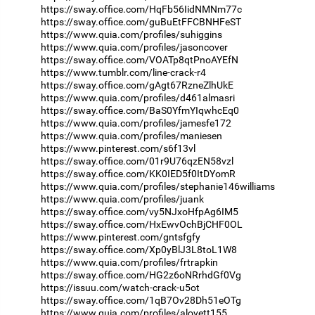
https://sway.office.com/HqFb56IidNMNm77c
https://sway.office.com/guBuEtFFCBNHFeST
https://www.quia.com/profiles/suhiggins
https://www.quia.com/profiles/jasoncover
https://sway.office.com/VOATp8qtPnoAYEfN
https://www.tumblr.com/line-crack-r4
https://sway.office.com/gAgt67RzneZlhUkE
https://www.quia.com/profiles/d461almasri
https://sway.office.com/BaS0YfmYIqwhcEq0
https://www.quia.com/profiles/jamesfe172
https://www.quia.com/profiles/maniesen
https://www.pinterest.com/s6f13vl
https://sway.office.com/01r9U76qzEN58vzl
https://sway.office.com/KK0IED5f0ItDYomR
https://www.quia.com/profiles/stephanie146williams
https://www.quia.com/profiles/juank
https://sway.office.com/vy5NJxoHfpAg6IM5
https://sway.office.com/HxEwvOchBjCHF0OL
https://www.pinterest.com/gntsfgfy
https://sway.office.com/Xp0yBlJ3L8toL1W8
https://www.quia.com/profiles/frtrapkin
https://sway.office.com/HG2z6oNRrhdGf0Vg
https://issuu.com/watch-crack-u5ot
https://sway.office.com/1qB7Ov28Dh51eOTg
https://www.quia.com/profiles/alovett155