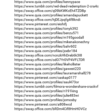
https://www.quia.com/profiles/kennypace
https://www.tumblr.com/red-dead-redemption-2-cra4c
https://sway.office.com/q09bKWKcEh4TZDBp
https://www.quia.com/profiles/amandapuckett
https://sway.office.com/hjDEJpqfg4f8kndi
https://www.pinterest.com/eiohifj
https://www.quia.com/profiles/tonyk392
https://www.quia.com/profiles/benzu571
https://www.quia.com/profiles/m195goodall
https://www.quia.com/profiles/mikenakonechny
https://www.quia.com/profiles/bahr602
https://www.quia.com/profiles/joebr184
https://sway.office.com/ncnzkHhDreb6k3I8
https://sway.office.com/odO7Yr0VP4VFLTDR
https://www.quia.com/profiles/likehollister
https://www.quia.com/profiles/gawest220
https://www.quia.com/profiles/lauramarshall278
https://www.pinterest.com/caskap0177
https://www.quia.com/profiles/saul473or
https://www.tumblr.com/filmora-wondershare-crackvf
https://www.quia.com/profiles/ri191king
https://www.quia.com/profiles/julie483wi
https://www.quia.com/profiles/jomosby
https://www.pinterest.com/a808wcd
https://sway.office.com/bRDm4Cif8HmHOVCz