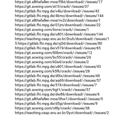
https://git.allthefallen.moe/f5kt/download/-/issues/17
https://git.acwing.com/st1l/crack/-/issues/37
https://gitlab.fhi.mpg.de/v4lu/download/-/issues/42
https://gitlab.fhi.mpg.de/4kmc/download/-/issues/144
https://git.allthefallen.moe/nv2i/download/-/issues/1
https://gitlab.fhi.mpg.de/01jm/download/-/issues/22
https://git.acwing.com/6orw/crack/-/issues/1
https://gitlab.fhi.mpg.de/u801/download/-/issues/144
https://teaching.csap.snu.ac.kr/0ruh/download/-/issues/1
5
https://gitlab.fhi.mpg.de/xj34/download/-/issues/80
https://gitlab.fhi.mpg.de/x519/download/-/issues/65
https://git.acwing.com/80bm/crack/-/issues/12
https://git.acwing.com/bv55/crack/-/issues/24
https://git.acwing.com/k0a4/crack/-/issues/2
https://gitlab.fhi.mpg.de/u801/download/-/issues/43
https://git.acwing.com/k5fk/crack/-/issues/28
https://gitlab.fhi.mpg.de/d0tx/download/-/issues/49
https://gitlab.fhi.mpg.de/aq69/download/-/issues/57
https://gitlab.fhi.mpg.de/51lt/download/-/issues/7
https://git.acwing.com/6gt1/crack/-/issues/57
https://gitlab.fhi.mpg.de/dw86/download/-/issues/6
https://git.allthefallen.moe/0hw1/download/-/issues/5
https://gitlab.fhi.mpg.de/d5gi/download/-/issues/9
https://git.acwing.com/n8ly/crack/-/issues/38
https://teaching.csap.snu.ac.kr/0yvt/download/-/issues/2