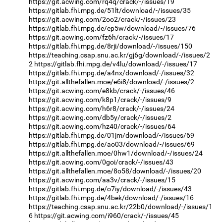
https://git.acwing.com/rq4q/crack/-/issues/19
https://gitlab.fhi.mpg.de/51lt/download/-/issues/35
https://git.acwing.com/2oo2/crack/-/issues/23
https://gitlab.fhi.mpg.de/ep5w/download/-/issues/76
https://git.acwing.com/fz6h/crack/-/issues/17
https://gitlab.fhi.mpg.de/8rji/download/-/issues/150
https://teaching.csap.snu.ac.kr/gj6g/download/-/issues/2
2
https://gitlab.fhi.mpg.de/v4lu/download/-/issues/17
https://gitlab.fhi.mpg.de/a4nx/download/-/issues/32
https://git.allthefallen.moe/e6i8/download/-/issues/2
https://git.acwing.com/e8kb/crack/-/issues/46
https://git.acwing.com/k8p1/crack/-/issues/9
https://git.acwing.com/h6r8/crack/-/issues/24
https://git.acwing.com/db5y/crack/-/issues/2
https://git.acwing.com/hz40/crack/-/issues/64
https://gitlab.fhi.mpg.de/01jm/download/-/issues/69
https://gitlab.fhi.mpg.de/ao03/download/-/issues/69
https://git.allthefallen.moe/0hw1/download/-/issues/24
https://git.acwing.com/0goi/crack/-/issues/43
https://git.allthefallen.moe/8o58/download/-/issues/20
https://git.acwing.com/aa3v/crack/-/issues/15
https://gitlab.fhi.mpg.de/o7iy/download/-/issues/43
https://gitlab.fhi.mpg.de/4bek/download/-/issues/16
https://teaching.csap.snu.ac.kr/22b0/download/-/issues/1
6
https://git.acwing.com/i960/crack/-/issues/45