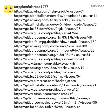
tarpplumfulltroop1977
2023-06-02
https://git.acwing.com/4ylq/crack/-/issues/61
https://git.allthefallen.moe/tr1w/download/-/issues/11
https://git.acwing.com/4qz6/crack/-/issues/39
https://git.allthefallen.moe/qw5n/download/-/issues/3
https://git.fsz53.de/w92ce/2sjd/-/issues/23
https://www.quia.com/profiles/karla475re
https://gitlab.openmole.org/i1m83/1j8r/-/issues/48
https://gitlab.fhi.mpg.de/5dsp/download/-/issues/180
https://git.acwing.com/x0ov/crack/-/issues/183
https://gitlab.openmole.org/3mmpc/lq94/-/issues/23
https://gitlab.openmole.org/hi8or/i54r/-/issues/54
https://www.quia.com/profiles/samuelthornell
https://www.tumblr.com/aida-keygen-kh
https://git.acwing.com/i3oa/crack/-/issues/19
https://www.quia.com/profiles/markjack
https://git.fsz53.de/0cj98/su4w/-/issues/54
https://www.pinterest.com/barkonjathen
https://git.allthefallen.moe/nv2i/download/-/issues/21
https://www.quia.com/profiles/carivera124
https://www.tumblr.com/voice-crack-ff
https://gitlab.openmole.org/3rpfn/w3f4/-/issues/20
https://gitlab.socmedica.dev/pt58m/4m3n/-/issues/30
https://git.fsz53.de/1sdxh/h2qt/-/issues/46