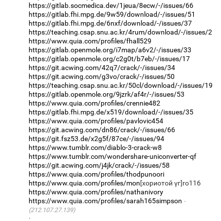
https://gitlab.socmedica.dev/1jeua/8ecw/-/issues/66
https://gitlab.fhi.mpg.de/9w59/download/-/issues/51
https://gitlab.fhi.mpg.de/6nxf/download/-/issues/37
https://teaching.csap.snu.ac.kr/4rum/download/-/issues/2
https://www.quia.com/profiles/fhall529
https://gitlab.openmole.org/i7map/a6v2/-/issues/33
https://gitlab.openmole.org/c2g0t/b7eb/-/issues/17
https://git.acwing.com/42q7/crack/-/issues/34
https://git.acwing.com/g3vo/crack/-/issues/50
https://teaching.csap.snu.ac.kr/50cl/download/-/issues/19
https://gitlab.openmole.org/9jzrk/af4r/-/issues/53
https://www.quia.com/profiles/crennie482
https://gitlab.fhi.mpg.de/x519/download/-/issues/35
https://www.quia.com/profiles/pavlovic454
https://git.acwing.com/dn86/crack/-/issues/66
https://git.fsz53.de/x2g5f/87ce/-/issues/94
https://www.tumblr.com/diablo-3-crack-w8
https://www.tumblr.com/wondershare-uniconverter-qf
https://git.acwing.com/j4jk/crack/-/issues/58
https://www.quia.com/profiles/thodpunoori
https://www.quia.com/profiles/mon
[хориотой үг]ro116
https://www.quia.com/profiles/nathanivory
https://www.quia.com/profiles/sarah165simpson
(212.107.27.139)
·