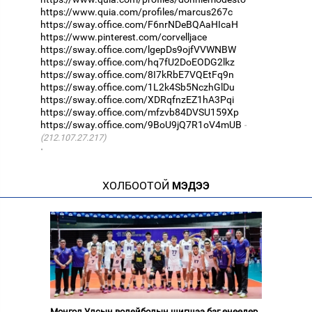
https://www.quia.com/profiles/marcus267c
https://sway.office.com/F6nrNDeBQAaHIcaH
https://www.pinterest.com/corvelljace
https://sway.office.com/lgepDs9ojfVVWNBW
https://sway.office.com/hq7fU2DoEODG2lkz
https://sway.office.com/8I7kRbE7VQEtFq9n
https://sway.office.com/1L2k4Sb5NczhGlDu
https://sway.office.com/XDRqfnzEZ1hA3Pqi
https://sway.office.com/mfzvb84DVSU159Xp
https://sway.office.com/9BoU9jQ7R1oV4mUB
(212.107.27.217)
·
ХОЛБООТОЙ
МЭДЭЭ
Монгол Улсын волейболын шигшээ баг өнөөдөр