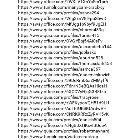
https://sway.office.com/2WKLVTXnYcSm1prh
https://www.tumblr.com/manycam-crack-cy
https://www.quia.com/profiles/sshoe294
https://sway.office.com/V6g3xnV8lFpoS5wD
https://sway.office.com/MfJgg1b96yf9JgEH
https://www.quia.com/profiles/sharon439g
https://www.quia.com/profiles/turner415
https://sway.office.com/OVGifBpj54AiCsFv
https://www.quia.com/profiles/alexanderba144
https://www.quia.com/profiles/joblasko
https://www.quia.com/profiles/aburton528
https://www.quia.com/profiles/thomasclark458
https://www.quia.com/profiles/samca367
https://www.quia.com/profiles/dademenkovich
https://sway.office.com/39DeRmD6aZMMyff9
https://sway.office.com/F6nrNDeBQAaHIcaH
https://sway.office.com/6XCCVyHjqG3B8fzb
https://www.quia.com/profiles/tracyrose
https://sway.office.com/zWFKypoVQH51d9LU
https://sway.office.com/AuTEtUBi8GArdwVH
https://sway.office.com/CNRK9RRxZyRVK5vK
https://www.quia.com/profiles/daniels504
https://sway.office.com/d4gB3XHKxvIBUdeA
https://www.quia.com/profiles/robertmaynard
https://www.tumblr.com/watch-crack-ap