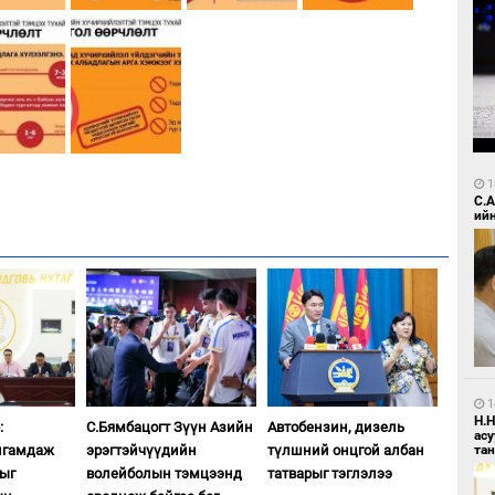
1
С.
ий
1
Н.
:
С.Бямбацогт Зүүн Азийн
Автобензин, дизель
ас
та
лгамдаж
эрэгтэйчүүдийн
түлшний онцгой албан
дыг
волейболын тэмцээнд
татварыг тэглэлээ