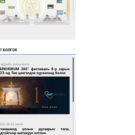
1 цагийн өмнө өмнө
өөдөр тэгш тоогоор төгссөн улсын
гаартай автомашинтай иргэдэд шатахуун
Л
БОЛГОХ
гоно
 өдрийн өмнө өмнө
ARKHORUM 360° фестиваль 8-р сарын
23-нд Төв цэнгэлдэх хүрээлэнд болно
1 цагийн өмнө өмнө
Бямбацогт Зүүн Азийн эрэгтэйчүүдийн
лейболын тэмцээнд оролцож байгаа баг
мирчдад амжилт хүслээ
026-08-03 өмнө
томашинд улсын дугаарын тэгш,
ндгойгоор шатахуун олгоно