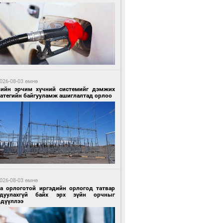
2 цагийн өмнө өмнө
гтуугаар тээврийн хэрэгсэл жолоодсон
зөрчил бүртгэгдлээ
026-08-03 өмнө
вийн эрчим хүчний системийг дэмжих
ратегийн байгууламж ашиглалтад орлоо
2 цагийн өмнө өмнө
тобензин, дизель түлшний онцгой албан
варыг тэглэлээ
026-08-03 өмнө
га орлоготой иргэдийн орлогод татвар
гдуулахгүй байх эрх зүйн орчныг
рдүүллээ