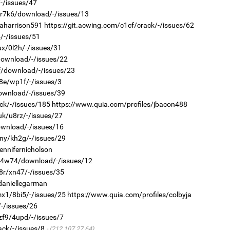
/-/issues/47
2
r/r7k6/download/-/issues/13
"Х
ЕБС
jaharrison591
https://git.acwing.com/c1cf/crack/-/issues/62
/-/issues/51
ux/0l2h/-/issues/31
/download/-/issues/22
2f/download/-/issues/23
o8e/wp1f/-/issues/3
2
download/-/issues/39
Ою
эхэ
ck/-/issues/185
https://www.quia.com/profiles/jbacon488
2
uk/u8rz/-/issues/27
Ст
72
download/-/issues/16
хү
2ny/kh2g/-/issues/29
ennifernicholson
r/4w74/download/-/issues/12
k8r/xn47/-/issues/35
daniellegarman
2
mx1/8bi5/-/issues/25
https://www.quia.com/profiles/colbyja
МА
нас
/-/issues/26
zf9/4upd/-/issues/7
2
Со
ack/-/issues/8
(212.107.27.64)