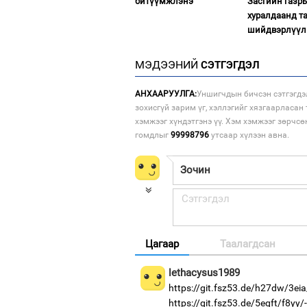
битүүмжлэнэ
Засгийн газр
хуралдаанд т
шийдвэрлүүл
МЭДЭЭНИЙ
СЭТГЭГДЭЛ
АНХААРУУЛГА:
Уншигчдын бичсэн сэтгэгдэ
зохисгүй зарим үг, хэллэгийг хязгаарласан 
хэмжээг хүндэтгэнэ үү. Хэм хэмжээг зөрчсө
гомдлыг
99998796
утсаар хүлээн авна.
Цагаар
Таалагдсан
lethacysus1989
https://git.fsz53.de/h27dw/3eia
https://git.fsz53.de/5eqft/f8yy/