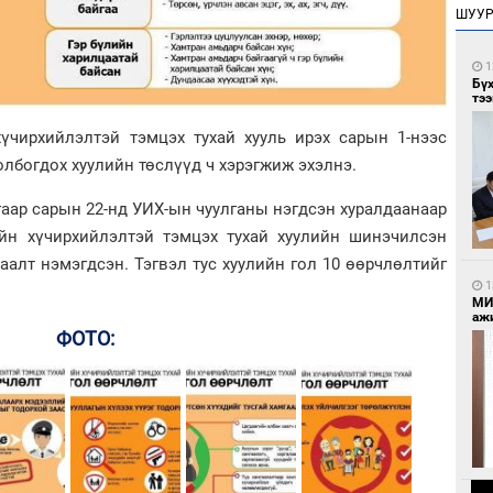
ШУУ
1
Бү
тээ
үчирхийлэлтэй тэмцэх тухай хууль ирэх сарын 1-нээс
олбогдох хуулийн төслүүд ч хэрэгжиж эхэлнэ.
гаар сарын 22-нд УИХ-ын чуулганы нэгдсэн хуралдаанаар
ийн хүчирхийлэлтэй тэмцэх тухай хуулийн шинэчилсэн
заалт нэмэгдсэн. Тэгвэл тус хуулийн гол 10 өөрчлөлтийг
1
МИ
аж
ФОТО: