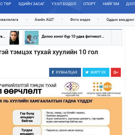
С ТӨР
ЭДИЙН ЗАСАГ
ҮЗЭЛ БОДОЛ
СПОРТ
НИЙГЭМ
ДЭЛ
рвалжлага
•
Азийн АШТ
•
Фото мэдээ
•
Оддын амьдрал
...
Долоо хоног бүр 10 удаа фитнесст...
эй тэмцэх тухай хуулийн 10 гол
ХУВААЛЦАХ
ЖИРГЭХ