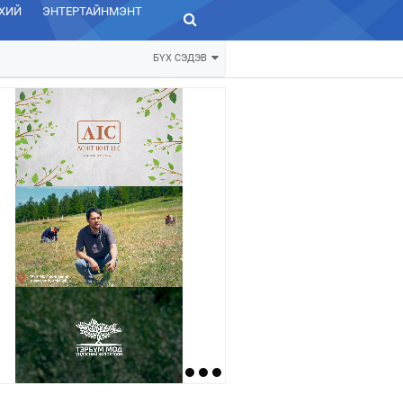
ХИЙ
ЭНТЕРТАЙНМЭНТ
ЗУРХАЙ
БҮХ СЭДЭВ