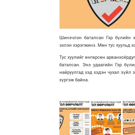
Шинэчлэн баталсан Гэр бүлийн х
эхлэн хэрэгжинэ. Мөн тус хуульд х
Тус хуулийг өнгөрсөн арванхоёрду
баталсан. Энэ удаагийн Гэр бүл
найруулгад хэд хэдэн чухал зүйл 
хүргэж байна.