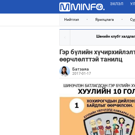
ЭХЛЭЛ
УЛ
Нийтлэл
•
Ярилцлага
•
Су
Шөнийн клубт халдлага
Гэр бүлийн хүчирхийлэлт
өөрчлөлттэй танилц
Батзаяа
2017-01-17