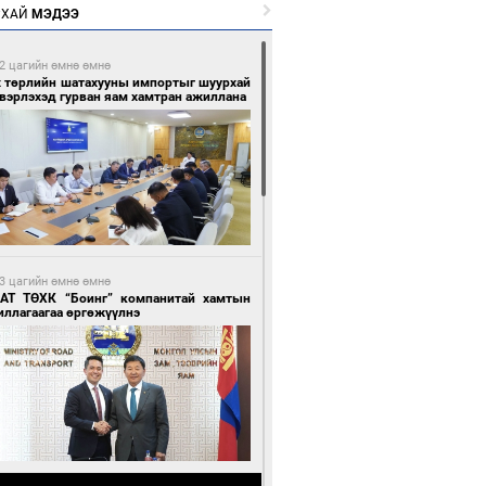
РХАЙ
МЭДЭЭ
2 цагийн өмнө өмнө
х төрлийн шатахууны импортыг шуурхай
вэрлэхэд гурван яам хамтран ажиллана
3 цагийн өмнө өмнө
АТ ТӨХК “Боинг” компанитай хамтын
иллагаагаа өргөжүүлнэ