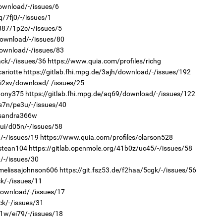
2
download/-/issues/6
Мо
төл
q/7fj0/-/issues/1
t887/1p2c/-/issues/5
2
download/-/issues/80
Хө
download/-/issues/83
та
ack/-/issues/36
https://www.quia.com/profiles/richg
ariotte
https://gitlab.fhi.mpg.de/3ajh/download/-/issues/192
/i2sv/download/-/issues/25
/tony375
https://gitlab.fhi.mpg.de/aq69/download/-/issues/122
2
vs7n/pe3u/-/issues/40
16
/sandra366w
ху
mui/d05n/-/issues/58
2
/-/issues/19
https://www.quia.com/profiles/clarson528
“Ну
/stean104
https://gitlab.openmole.org/41b0z/uc45/-/issues/58
/-/issues/30
/melissajohnson606
https://git.fsz53.de/f2haa/5cgk/-/issues/56
ck/-/issues/11
download/-/issues/17
2
ck/-/issues/31
Бү
61w/ei79/-/issues/18
на
то