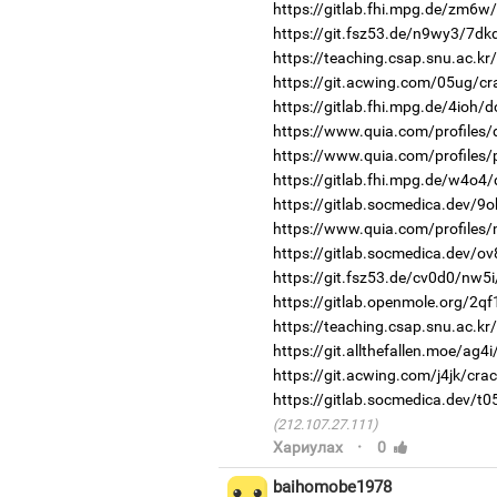
https://gitlab.fhi.mpg.de/zm6w
https://git.fsz53.de/n9wy3/7dk
https://teaching.csap.snu.ac.kr
https://git.acwing.com/05ug/cr
https://gitlab.fhi.mpg.de/4ioh/
https://www.quia.com/profiles/
https://www.quia.com/profiles
https://gitlab.fhi.mpg.de/w4o4
https://gitlab.socmedica.dev/9o
https://www.quia.com/profiles
https://gitlab.socmedica.dev/ov
https://git.fsz53.de/cv0d0/nw5i
https://gitlab.openmole.org/2q
https://teaching.csap.snu.ac.k
https://git.allthefallen.moe/ag
https://git.acwing.com/j4jk/cra
https://gitlab.socmedica.dev/t
(212.107.27.111)
·
Хариулах
0
baihomobe1978