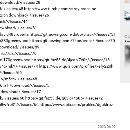
/download/-/issues/28
d/-/issues/48
https://www.tumblr.com/stray-crack-ne
/2j5r/download/-/issues/26
2
Са
ack/-/issues/44
мэ
download/-/issues/81
david486roberts
https://git.acwing.com/dn86/crack/-/issues/31
2
/p383greenwood
https://git.acwing.com/7kpe/crack/-/issues/70
Хөш
/download/-/issues/89
hkr/7sie/-/issues/70
/mi170greenwood
https://git.fsz53.de/4jear/7v0z/-/issues/15
84c/ml7t/-/issues/74
https://www.quia.com/profiles/kelly220h
/-/issues/66
2
Нө
f1v/m5cc/-/issues/48
нээ
r/6tmh/download/-/issues/5
2
4i/download/-/issues/17
Х.
ck/-/issues/60
https://git.fsz53.de/g8vio/4p05/-/issues/2
Эр
хар
058w/rc81/-/issues/66
https://www.quia.com/profiles/dguidroz
2023-06-02