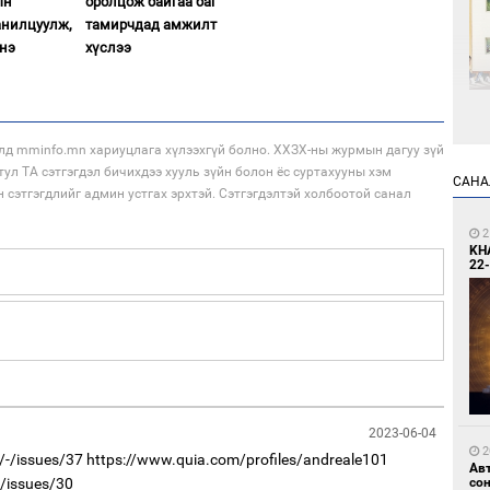
ын
оролцож байгаа баг
анилцуулж,
тамирчдад амжилт
нэ
хүслээ
2
лд mminfo.mn хариуцлага хүлээхгүй болно. ХХЗХ-ны журмын дагуу зүй
Өн
тул ТА сэтгэгдэл бичихдээ хууль зүйн болон ёс суртахууны хэм
ду
САНА
ол
н сэтгэгдлийг админ устгах эрхтэй. Сэтгэгдэлтэй холбоотой санал
2
KH
22-
2
С.
во
та
2023-06-04
2
/-/issues/37
https://www.quia.com/profiles/andreale101
Ав
со
-/issues/30