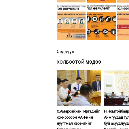
Сэдвүүд :
ХОЛБООТОЙ
МЭДЭЭ
С.Амарсайхан: Иргэдийг
Н.Номтойбаяр
хохироосон ААН-ийн
Аймгуудад ту
нуугтмал хөрөнгийг
буй асуудлуу