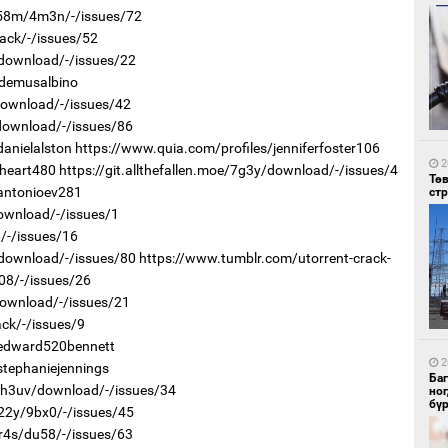
t58m/4m3n/-/issues/72
ack/-/issues/52
/download/-/issues/22
odemusalbino
download/-/issues/42
2
Со
/download/-/issues/86
95 
anielalston
https://www.quia.com/profiles/jenniferfoster106
2
jheart480
https://git.allthefallen.moe/7g3y/download/-/issues/4
Тө
/antonioev281
ст
download/-/issues/1
/-/issues/16
/download/-/issues/80
https://www.tumblr.com/utorrent-crack-
08/-/issues/26
download/-/issues/21
2
Ав
ck/-/issues/9
тат
/edward520bennett
2
stephaniejennings
Ба
r/h3uv/download/-/issues/34
но
бү
v22y/9bx0/-/issues/45
3r4s/du58/-/issues/63