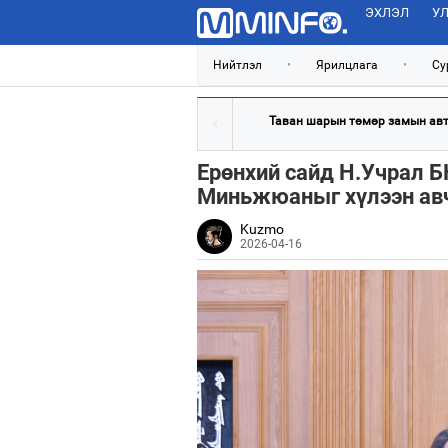
ЭХЛЭЛ
УЛ
Нийтлэл
•
Ярилцлага
•
Су
Таван шарын төмөр замын авто
Ерөнхий сайд Н.Учрал 
Миньжюаныг хүлээн авч
Kuzmo
2026-04-16