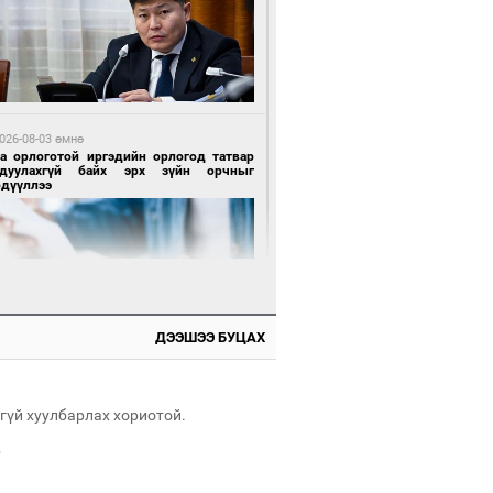
 өдрийн өмнө өмнө
х төрлийн шатахууны импортыг шуурхай
вэрлэхэд гурван яам хамтран ажиллана
026-08-03 өмнө
га орлоготой иргэдийн орлогод татвар
гдуулахгүй байх эрх зүйн орчныг
рдүүллээ
 өдрийн өмнө өмнө
АТ ТӨХК “Боинг” компанитай хамтын
иллагаагаа өргөжүүлнэ
ДЭЭШЭЭ БУЦАХ
 өдрийн өмнө өмнө
Энх-Амгалан: Би Монгол Улсын иргэн
ш
гүй хуулбарлах хориотой.
.