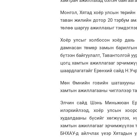
хамтран ажиллахад бэлэн байгаага
Монгол, Хятад хоёр улсын төрийн 
таван жилийн дотор 20 тэрбум ам
төлөө шаргуу ажиллахыг тэмдэглэ
Хоёр улсыг холбосон хоёр дахь
дамнасан төмөр замын барилгын
бүтээн байгуулалт, Тавантолгой у
цогц хамтын ажиллагааг эрчимжүү
шаардлагатайг Ерөнхий сайд Н.Уч
Мөн Өмнийн говийн шатахууны х
хамтын ажиллагааны чиглэлээр та
Элчин сайд Шэнь Миньжюан Ерө
илэрхийлээд, хоёр улсын хоор
худалдааны бүсийг хөгжүүлэх, н
хамтын ажиллагааг эрчимжүүлэх т
БНХАУ-д айлчлах үеэр Хятадын у