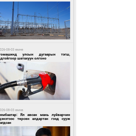
6 цагийн өмнө өмнө
ргаан цагаан мэнгэтэй харагчин үхэр
өр
026-08-03 өмнө
томашинд улсын дугаарын тэгш,
ндгойгоор шатахуун олгоно
6 цагийн өмнө өмнө
роо орохгүй, өдөртөө 28-30 хэм дулаан
йна
026-08-03 өмнө
Нямбаатар: Ял авсан мань луйварчин
дэнэтээс төрсөн алдартан гээд сууж
агдсан