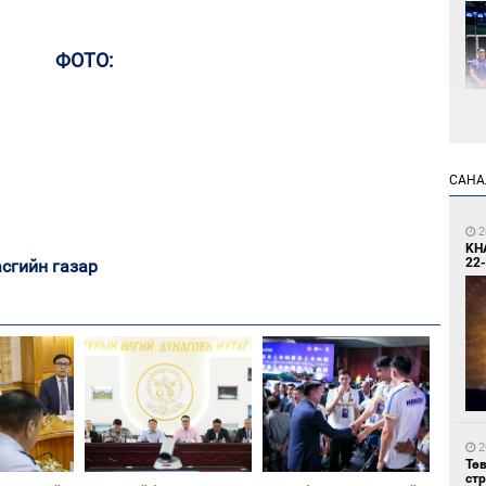
ФОТО:
1
САНА
Өн
ду
ол
2
KH
22-
сгийн газар
1
УИ
тэн
2
Тө
ст