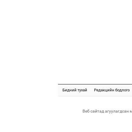
Бидний тухай
Редакцийн бодлого
Веб сайтад агуулагдсан 