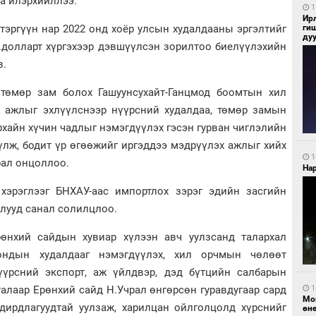
а илэрхийллээ.
1
Ир
ги
тэргүүн нар 2022 онд хоёр улсын худалдааны эргэлтийг
ду
.долларт хүргэхээр дэвшүүлсэн зорилтоо биелүүлэхийн
в.
 төмөр зам болох Гашуунсухайт-Ганцмод боомтын хил
 ажлыг эхлүүлснээр нүүрсний худалдаа, төмөр замын
урхайн хүчин чадлыг нэмэгдүүлэх гэсэн гурван чиглэлийн
лж, бодит үр өгөөжийг иргэддээ мэдрүүлэх ажлыг хийх
1
рал онцоллоо.
Нар
эрэглээг БНХАУ-аас импортлох зэрэг эдийн засгийн
лууд санал солилцлоо.
нхий сайдын хувиар хүлээн авч уулзсанд талархал
ондын худалдааг нэмэгдүүлэх, хил орчмын чөлөөт
үүрсний экспорт, аж үйлдвэр, дэд бүтцийн салбарын
1
алаар Ерөнхий сайд Н.Учрал өнгөрсөн гуравдугаар сард
Мо
дирдлагуудтай уулзаж, харилцан ойлголцолд хүрснийг
өн