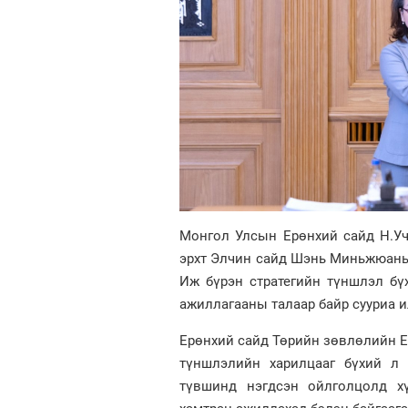
Монгол Улсын Ерөнхий сайд Н.Уч
эрхт Элчин сайд Шэнь Миньжюаныг 
Иж бүрэн стратегийн түншлэл бү
ажиллагааны талаар байр сууриа и
Ерөнхий сайд Төрийн зөвлөлийн Е
түншлэлийн харилцааг бүхий л 
түвшинд нэгдсэн ойлголцолд хү