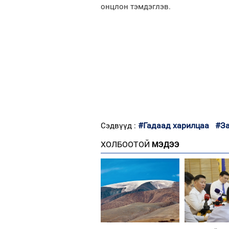
онцлон тэмдэглэв.
#Гадаад харилцаа
#За
Сэдвүүд :
ХОЛБООТОЙ
МЭДЭЭ