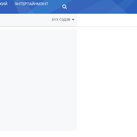
ХИЙ
ЭНТЕРТАЙНМЭНТ
ЗУРХАЙ
БҮХ СЭДЭВ