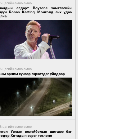
5 цагийн өмнө өмнө
ландын алдарт Boyzone хамтлагийн
шүүн Ronan Keating Монголд анх удаа
улна
6 цагийн өмнө өмнө
ны эрчим хүчээр гэрэлтдэг үйлдвэр
6 цагийн өмнө өмнө
нгол Улсын волейболын шигшээ баг
өөдөр Хятадын эсрэг тоглоно