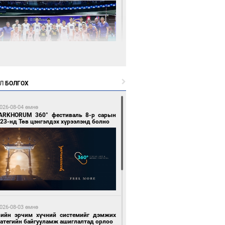
6 цагийн өмнө өмнө
Л
БОЛГОХ
өөдөр сондгой тоогоор төгссөн улсын
гаартай автомашинтай иргэдэд шатахуун
гоно
026-08-04 өмнө
ARKHORUM 360° фестиваль 8-р сарын
23-нд Төв цэнгэлдэх хүрээлэнд болно
6 цагийн өмнө өмнө
Х-ын дарга С.Бямбацогт Сутай хайрхны
гэрийг тахих тахилгад оролцлоо
026-08-03 өмнө
вийн эрчим хүчний системийг дэмжих
ратегийн байгууламж ашиглалтад орлоо