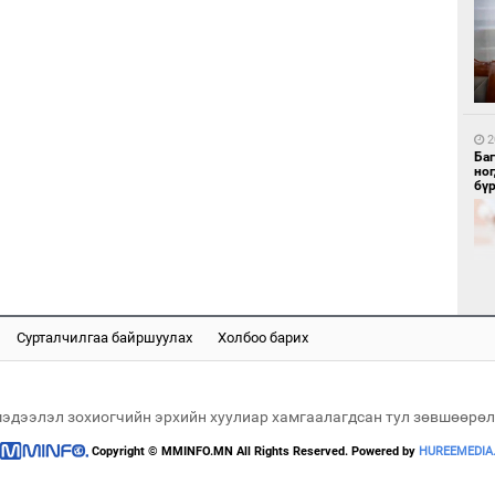
1
Бү
тээ
2
Ба
но
бү
1
МИ
аж
Сурталчилгаа байршуулах
Холбоо барих
2
Б.
би
мэдээлэл зохиогчийн эрхийн хуулиар хамгаалагдсан тул зөвшөөрөл
Copyright © MMINFO.MN All Rights Reserved. Powered by
HUREEMEDIA