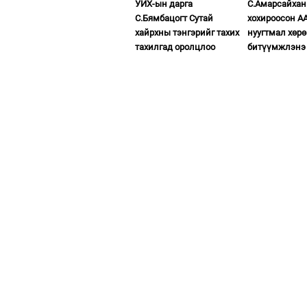
УИХ-ын дарга
С.Амарсайхан
С.Бямбацогт Сутай
хохироосон А
хайрхны тэнгэрийг тахих
нуугтмал хөрө
тахилгад оролцлоо
битүүмжлэнэ