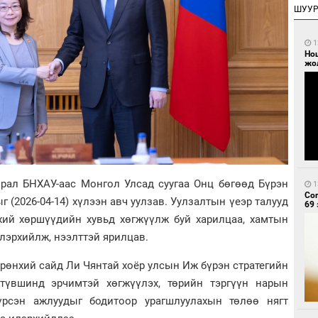
ШУУ
1
Но
жо
рал БНХАУ-аас Монгол Улсад суугаа Онц бөгөөд Бүрэн
1
Со
(2026-04-14) хүлээн авч уулзав. Уулзалтын үеэр талууд
69 
хий хөршүүдийн хувьд хөгжүүлж буй харилцаа, хамтын
лэрхийлж, нээлттэй ярилцав.
рөнхий сайд Ли Чянтай хоёр улсын Иж бүрэн стратегийн
түвшинд эрчимтэй хөгжүүлэх, төрийн тэргүүн нарын
рсэн ажлуудыг бодитоор урагшлуулахын төлөө нягт