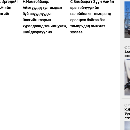
: Иргэдийг
Н.Номтойбаяр:
С.Бямбацогт Зүүн Азийн
АН-ийн
Аймгуудад тулгамдаж
эрэгтэйчүүдийн
нгийг
буй асуудлуудыг
волейболын тэмцээнд
Засгийн газрын
оролцож байгаа баг
хуралдаанд танилцуулж,
тамирчдад амжилт
шийдвэрлүүлнэ
хүслээ
1
Зу
өд
2
Ав
со
1
Бо
ба
2
Х.
Эр
хар