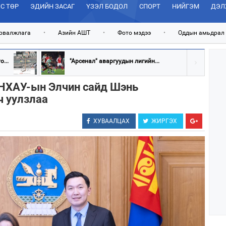
С ТӨР
ЭДИЙН ЗАСАГ
ҮЗЭЛ БОДОЛ
СПОРТ
НИЙГЭМ
ДЭЛ
рвалжлага
•
Азийн АШТ
•
Фото мэдээ
•
Оддын амьдрал
...
"Арсенал" аваргуудын лигийн...
БНХАУ-ын Элчин сайд Шэнь
 уулзлаа
ХУВААЛЦАХ
ЖИРГЭХ