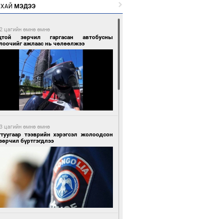
РХАЙ
МЭДЭЭ
2 цагийн өмнө өмнө
цтой зөрчил гаргасан автобусны
лоочийг ажлаас нь чөлөөлжээ
3 цагийн өмнө өмнө
гтуугаар тээврийн хэрэгсэл жолоодсон
зөрчил бүртгэгдлээ