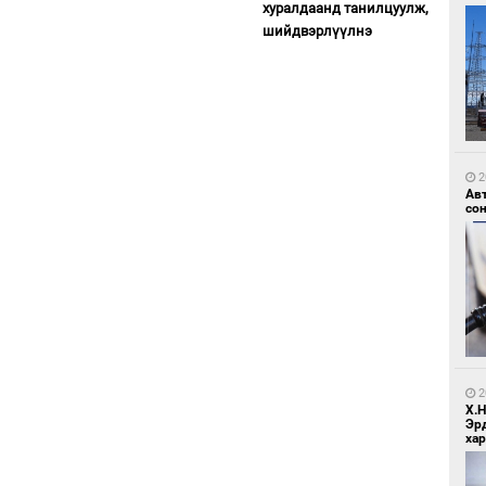
хуралдаанд танилцуулж,
шийдвэрлүүлнэ
2
Ир
ги
ду
2
Ав
со
1
Нар
2
Х.
Эр
хар