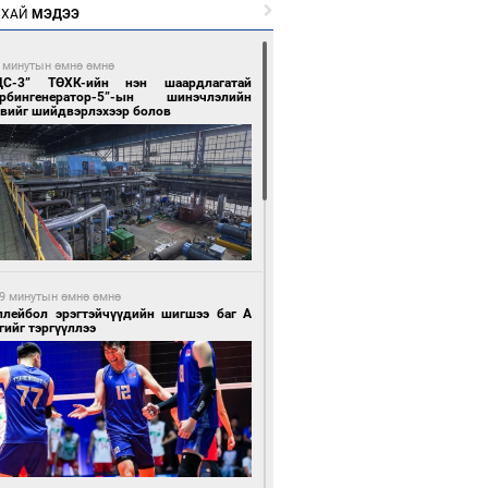
РХАЙ
МЭДЭЭ
 минутын өмнө өмнө
ЦС-3” ТӨХК-ийн нэн шаардлагатай
урбингенератор-5”-ын шинэчлэлийн
свийг шийдвэрлэхээр болов
9 минутын өмнө өмнө
ллейбол эрэгтэйчүүдийн шигшээ баг А
гийг тэргүүллээ