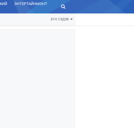
ХИЙ
ЭНТЕРТАЙНМЭНТ
ЗУРХАЙ
БҮХ СЭДЭВ