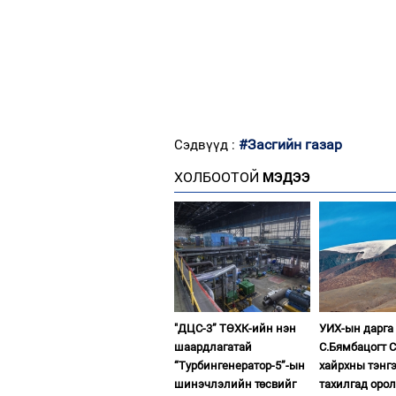
#Засгийн газар
Сэдвүүд :
ХОЛБООТОЙ
МЭДЭЭ
"ДЦС-3” ТӨХК-ийн нэн
УИХ-ын дарга
шаардлагатай
С.Бямбацогт 
“Турбингенератор-5”-ын
хайрхны тэнгэ
шинэчлэлийн төсвийг
тахилгад оро