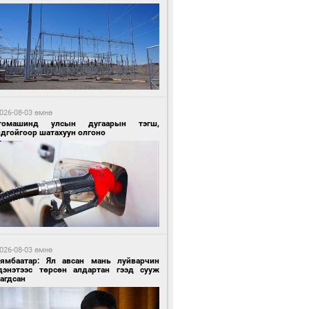
3 цагийн өмнө өмнө
ландын алдарт Boyzone хамтлагийн
шүүн Ronan Keating Монголд анх удаа
улна
026-08-03 өмнө
томашинд улсын дугаарын тэгш,
ндгойгоор шатахуун олгоно
 өдрийн өмнө өмнө
ны эрчим хүчээр гэрэлтдэг үйлдвэр
026-08-03 өмнө
Нямбаатар: Ял авсан мань луйварчин
дэнэтээс төрсөн алдартан гээд сууж
агдсан