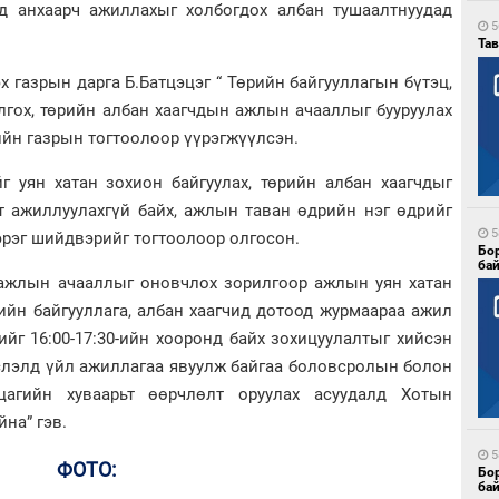
д анхаарч ажиллахыг холбогдох албан тушаалтнуудад
5
Тав
х газрын дарга Б.Батцэцэг “ Төрийн байгууллагын бүтэц,
лгох, төрийн албан хаагчдын ажлын ачааллыг бууруулах
ийн газрын тогтоолоор үүрэгжүүлсэн.
уян хатан зохион байгуулах, төрийн албан хаагчдыг
т ажиллуулахгүй байх, ажлын таван өдрийн нэг өдрийг
5
эрэг шийдвэрийг тогтоолоор олгосон.
Бо
ба
 ажлын ачааллыг оновчлох зорилгоор ажлын уян хатан
йн байгууллага, албан хаагчид дотоод журмаараа ажил
агийг 16:00-17:30-ийн хооронд байх зохицуулалтыг хийсэн
слэлд үйл ажиллагаа явуулж байгаа боловсролын болон
цагийн хуваарьт өөрчлөлт оруулах асуудалд Хотын
йна” гэв.
5
ФОТО:
Бо
ба