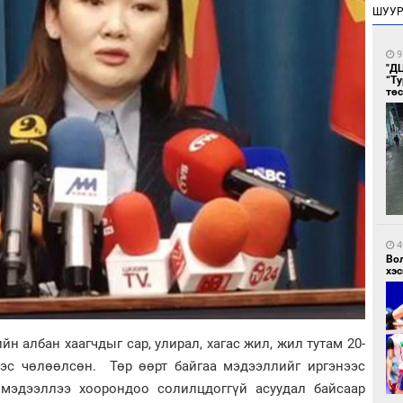
ШУУ
9
"Д
“Т
тө
4
Во
хэс
н албан хаагчдыг сар, улирал, хагас жил, жил тутам 20-
ээс чөлөөлсөн. Төр өөрт байгаа мэдээллийг иргэнээс
 мэдээллээ хоорондоо солилцдоггүй асуудал байсаар