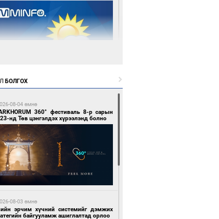
0 цагийн өмнө өмнө
Л
БОЛГОХ
цтой зөрчил гаргасан автобусны
лоочийг ажлаас нь чөлөөлжээ
026-08-04 өмнө
ARKHORUM 360° фестиваль 8-р сарын
23-нд Төв цэнгэлдэх хүрээлэнд болно
2 цагийн өмнө өмнө
гтуугаар тээврийн хэрэгсэл жолоодсон
зөрчил бүртгэгдлээ
026-08-03 өмнө
вийн эрчим хүчний системийг дэмжих
ратегийн байгууламж ашиглалтад орлоо