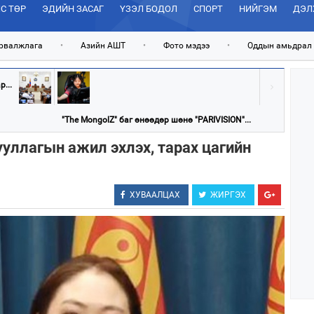
С ТӨР
ЭДИЙН ЗАСАГ
ҮЗЭЛ БОДОЛ
СПОРТ
НИЙГЭМ
ДЭЛ
рвалжлага
•
Азийн АШТ
•
Фото мэдээ
•
Оддын амьдрал
...
"The MongolZ" баг өнөөдөр шөнө "PARIVISION"...
ууллагын ажил эхлэх, тарах цагийн
ХУВААЛЦАХ
ЖИРГЭХ