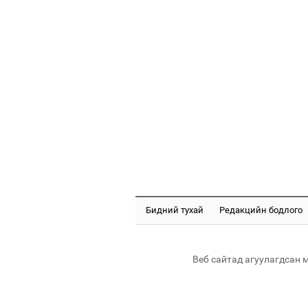
Бидний тухай
Редакцийн бодлого
Веб сайтад агуулагдсан 