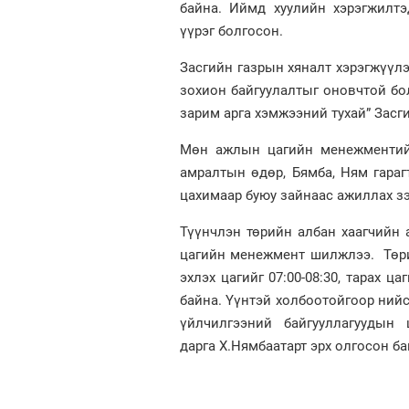
байна. Иймд хуулийн хэрэгжилтэ
үүрэг болгосон.
Засгийн газрын хяналт хэрэгжүүлэ
зохион байгуулалтыг оновчтой бо
зарим арга хэмжээний тухай” Засг
Мөн ажлын цагийн менежментийг 
амралтын өдөр, Бямба, Ням гараг
цахимаар буюу зайнаас ажиллах з
Түүнчлэн төрийн албан хаагчийн
цагийн менежмент шилжлээ. Төри
эхлэх цагийг 07:00-08:30, тарах ц
байна. Үүнтэй холбоотойгоор ний
үйлчилгээний байгууллагуудын 
дарга Х.Нямбаатарт эрх олгосон ба