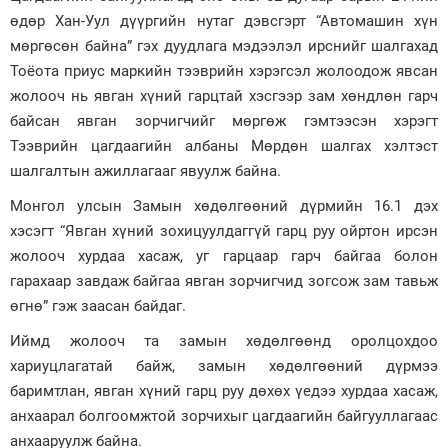
өдөр Хан-Уул дүүргийн нутаг дэвсгэрт “Автомашин хүн
Зурхай
мөргөсөн байна” гэх дуудлага мэдээлэл ирснийг шалгахад
Тоёота приус маркийн тээврийн хэрэгсэл жолоодож явсан
жолооч нь явган хүний гарцтай хэсгээр зам хөндлөн гарч
байсан явган зорчигчийг мөргөж гэмтээсэн хэрэгт
Тээврийн цагдаагийн албаны Мөрдөн шалгах хэлтэст
шалгалтын ажиллагааг явуулж байна.
Монгол улсын Замын хөдөлгөөний дүрмийн 16.1 дэх
хэсэгт “Явган хүний зохицуулдаггүй гарц руу ойртон ирсэн
жолооч хурдаа хасаж, уг гарцаар гарч байгаа болон
гарахаар завдаж байгаа явган зорчигчид зогсож зам тавьж
өгнө” гэж заасан байдаг.
Иймд жолооч та замын хөдөлгөөнд оролцохдоо
хариуцлагатай байж, замын хөдөлгөөний дүрмээ
баримтлан, явган хүний гарц руу дөхөх үедээ хурдаа хасаж,
анхаарал болгоомжтой зорчихыг цагдаагийн байгууллагаас
анхааруулж байна.