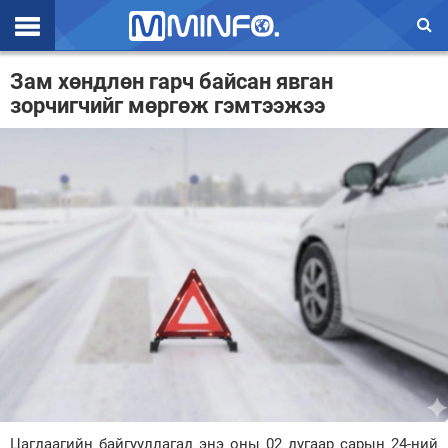
Эхлэл
Зам хөндлөн гарч байсан явган
зорчигчийг мөргөж гэмтээжээ
Цаг агаар
Валют ханш
Улс төр
Эдийн засаг
Үзэл бодол
Спорт
Нийгэм
Дэлхий
Энтертайнмэнт
Цагдаагийн байгууллагад энэ оны 02 дугаар сарын 24-ний