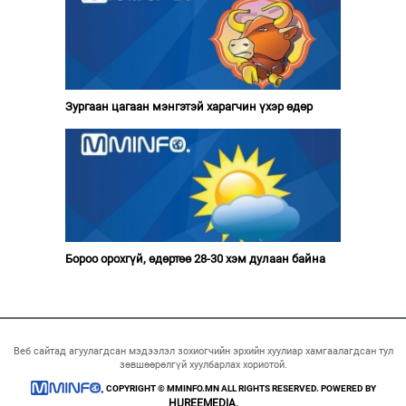
Зургаан цагаан мэнгэтэй харагчин үхэр өдөр
Бороо орохгүй, өдөртөө 28-30 хэм дулаан байна
Веб сайтад агуулагдсан мэдээлэл зохиогчийн эрхийн хуулиар хамгаалагдсан тул
зөвшөөрөлгүй хуулбарлах хориотой.
COPYRIGHT © MMINFO.MN ALL RIGHTS RESERVED. POWERED BY
HUREEMEDIA.