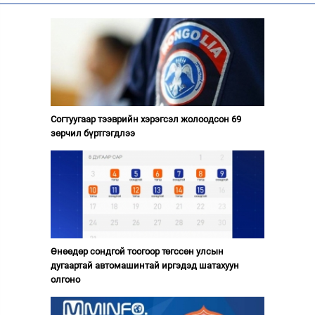
Согтуугаар тээврийн хэрэгсэл жолоодсон 69
зөрчил бүртгэгдлээ
Өнөөдөр сондгой тоогоор төгссөн улсын
дугаартай автомашинтай иргэдэд шатахуун
олгоно