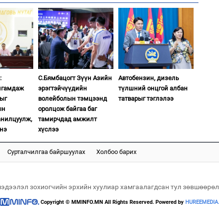
1
Мо
төл
2
Хө
та
:
С.Бямбацогт Зүүн Азийн
Автобензин, дизель
лгамдаж
эрэгтэйчүүдийн
түлшний онцгой албан
дыг
волейболын тэмцээнд
татварыг тэглэлээ
1
16
ын
оролцож байгаа баг
ху
анилцуулж,
тамирчдад амжилт
нэ
хүслээ
2
“Ну
Сурталчилгаа байршуулах
Холбоо барих
мэдээлэл зохиогчийн эрхийн хуулиар хамгаалагдсан тул зөвшөөрөл
1
Copyright © MMINFO.MN All Rights Reserved. Powered by
HUREEMEDIA
Бү
на
то