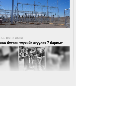
6 цагийн өмнө өмнө
нхүүгийн хэмнэлтийн горимд эрүүл
ндийн салбар хамаарахгүй
026-08-03 өмнө
өө бүтсэн түүхийг өгүүлэх 7 баримт
6 цагийн өмнө өмнө
өцийн махны худалдаа, борлуулалтыг
лттэй ил тод болгоно
026-08-03 өмнө
Нямбаатар: Ял авсан мань луйварчин
дэнэтээс төрсөн алдартан гээд сууж
агдсан