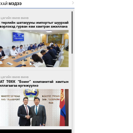
РХАЙ
МЭДЭЭ
 цагийн өмнө өмнө
х төрлийн шатахууны импортыг шуурхай
вэрлэхэд гурван яам хамтран ажиллана
 цагийн өмнө өмнө
АТ ТӨХК “Боинг” компанитай хамтын
иллагаагаа өргөжүүлнэ