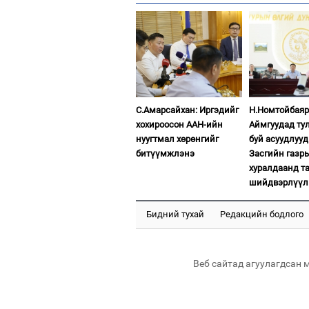
С.Амарсайхан: Иргэдийг
Н.Номтойбаяр
хохироосон ААН-ийн
Аймгуудад ту
нуугтмал хөрөнгийг
буй асуудлуу
битүүмжлэнэ
Засгийн газр
хуралдаанд т
шийдвэрлүүл
Бидний тухай
Редакцийн бодлого
Веб сайтад агуулагдсан 