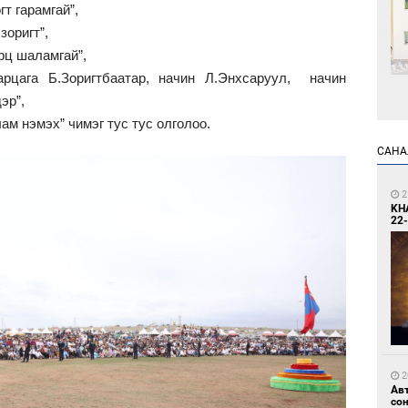
гт гарамгай”,
зоригт”,
урц шаламгай”,
рцага Б.Зоригтбаатар, начин Л.Энхсаруул, начин
дэр”,
1
м нэмэх” чимэг тус тус олголоо.
Өн
ду
САНА
ол
2
KH
22-
1
С.
во
та
2
Ав
со