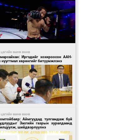
 цагийн өмнө өмнө
Амарсайхан: Иргэдийг хохироосон ААН-
н нуугтмал хөрөнгийг битүүмжлэнэ
 цагийн өмнө өмнө
Номтойбаяр: Аймгуудад тулгамдаж буй
уудлуудыг Засгийн газрын хуралдаанд
нилцуулж, шийдвэрлүүлнэ