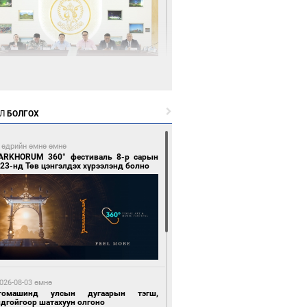
6 цагийн өмнө өмнө
өөдөр тэгш тоогоор төгссөн улсын
гаартай автомашинтай иргэдэд шатахуун
Л
БОЛГОХ
гоно
 өдрийн өмнө өмнө
ARKHORUM 360° фестиваль 8-р сарын
23-нд Төв цэнгэлдэх хүрээлэнд болно
6 цагийн өмнө өмнө
Бямбацогт Зүүн Азийн эрэгтэйчүүдийн
лейболын тэмцээнд оролцож байгаа баг
мирчдад амжилт хүслээ
026-08-03 өмнө
томашинд улсын дугаарын тэгш,
ндгойгоор шатахуун олгоно