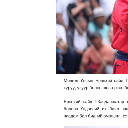
Монгол Улсын Ерөнхий сайд Г
түрүү, үзүүр болон шөвгөрсөн 
Ерөнхий сайд Г.Занданшатар 
болсон Үндэсний их баяр наа
наадам бол бидний омогшил, сэт