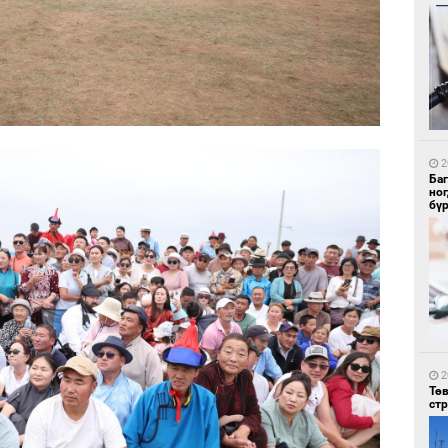
1
Со
95 
2
Ба
но
бү
1
Ав
тат
2
Тө
ст