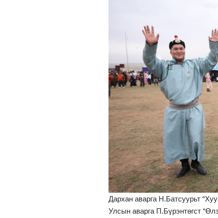
Дархан аварга Н.Батсуурьт “Ху
Улсын аварга П.Бүрэнтөгст “Өл