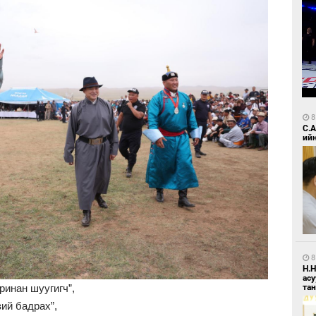
8
С.
ий
8
Н.
ас
та
уринан шуугигч”,
зий бадрах”,