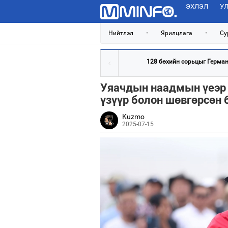
ЭХЛЭЛ
УЛ
Нийтлэл
•
Ярилцлага
•
Су
128 бөхийн сорьцыг Германд
Уяачдын наадмын үеэр 
үзүүр болон шөвгөрсөн 
Kuzmo
2025-07-15