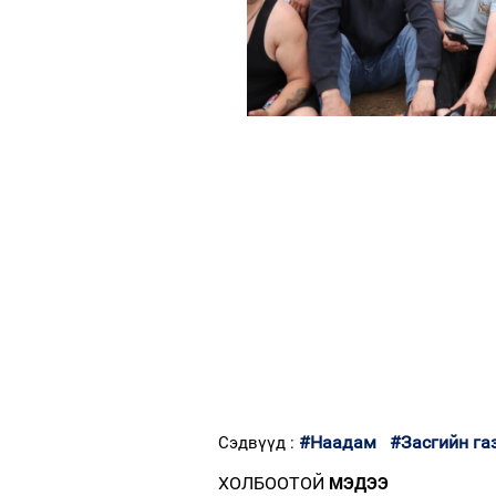
#Наадам
#Засгийн га
Сэдвүүд :
ХОЛБООТОЙ
МЭДЭЭ