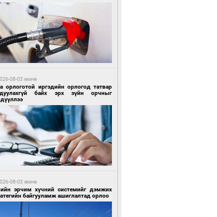
6 цагийн өмнө өмнө
гтуугаар тээврийн хэрэгсэл жолоодсон
зөрчил бүртгэгдлээ
026-08-03 өмнө
га орлоготой иргэдийн орлогод татвар
гдуулахгүй байх эрх зүйн орчныг
рдүүллээ
6 цагийн өмнө өмнө
тобензин, дизель түлшний онцгой албан
варыг тэглэлээ
026-08-03 өмнө
вийн эрчим хүчний системийг дэмжих
ратегийн байгууламж ашиглалтад орлоо