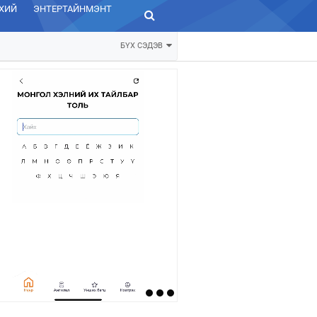
ХИЙ
ЭНТЕРТАЙНМЭНТ
ЗУРХАЙ
БҮХ СЭДЭВ