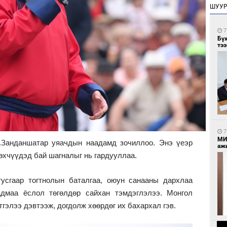
ШУУ
7
Бү
тээ
7
МИ
.Занданшатар уяачдын наадамд зочиллоо. Энэ үеэр
аж
бөхчүүдэд бай шагналыг нь гардууллаа.
тусгаар тогтнолын баталгаа, оюун санааны дархлаа
дмаа ёслол төгөлдөр сайхан тэмдэглэлээ. Монгол
гэлээ дэвтээж, догдолж хөөрдөг их бахархал гэв.