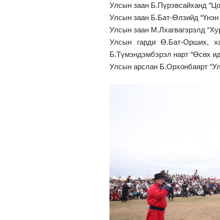
Улсын заан Б.Пүрэвсайханд “Цо
Улсын заан Б.Бат-Өлзийд “Үнэн 
Улсын заан М.Лхагвагэрэлд “Х
Улсын гарди Ө.Бат-Орших, ха
Б.Түмэндэмбэрэл нарт “Өсөх и
Улсын арслан Б.Орхонбаярт “Ула