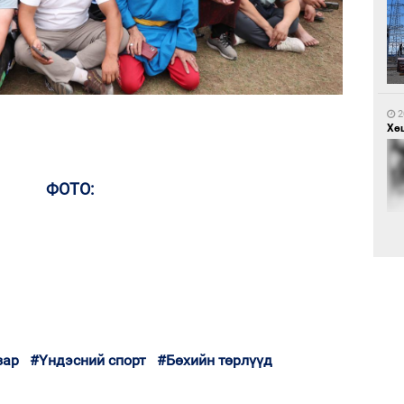
1
Са
мэ
2
Хөш
ФОТО:
1
Нө
нээ
2
Х.
Эр
хар
зар
#Үндэсний спорт
#Бөхийн төрлүүд