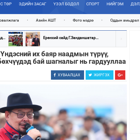
С ТӨР
ЭДИЙН ЗАСАГ
ҮЗЭЛ БОДОЛ
СПОРТ
НИЙГЭМ
ДЭЛ
рвалжлага
•
Азийн АШТ
•
Фото мэдээ
•
Оддын амьдрал
...
Ерөнхий сайд Г.Занданшатар...
Үндэсний их баяр наадмын түрүү,
бөхчүүдэд бай шагналыг нь гардууллаа
ХУВААЛЦАХ
ЖИРГЭХ