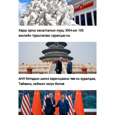
Хөрш орны засаглалын нууц: ХКН-ын 105
жилийн туршлагаас суралцах нь
АНУ-Хятадын шинэ харилцааны төв нь худалдаа,
Тайвань, хиймэл оюун болов