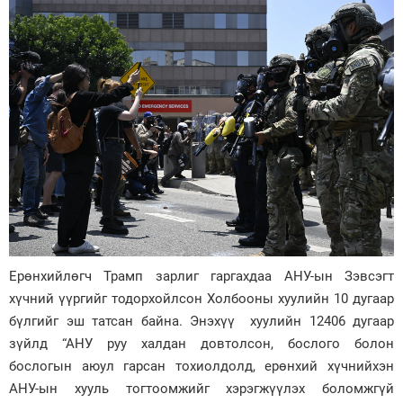
Ерөнхийлөгч Трамп зарлиг гаргахдаа АНУ-ын Зэвсэгт
хүчний үүргийг тодорхойлсон Холбооны хуулийн 10 дугаар
бүлгийг эш татсан байна. Энэхүү хуулийн 12406 дугаар
зүйлд “АНУ руу халдан довтолсон, бослого болон
бослогын аюул гарсан тохиолдолд, ерөнхий хүчнийхэн
АНУ-ын хууль тогтоомжийг хэрэгжүүлэх боломжгүй