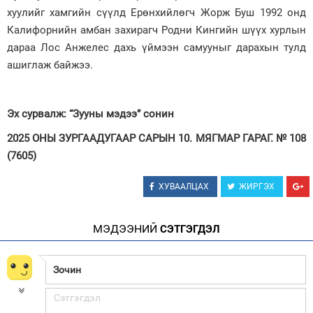
хуулийг хамгийн сүүлд Ерөнхийлөгч Жорж Буш 1992 онд
Калифорнийн амбан захирагч Родни Кингийн шүүх хурлын
дараа Лос Анжелес дахь үймээн самууныг дарахын тулд
ашиглаж байжээ.
Эх сурвалж: “Зууны мэдээ” сонин
2025 ОНЫ ЗУРГААДУГААР САРЫН 10. МЯГМАР ГАРАГ. № 108
(7605)
ХУВААЛЦАХ
ЖИРГЭХ
МЭДЭЭНИЙ
СЭТГЭГДЭЛ