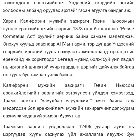
тохиолдолд ерөнхиийлөгч Үндэсний гвардийн ангийг
холбооны албанд оруулах эрхтэй” гэсэн агуулга байдаг аж.
Харин Калифорни мужийн захирагч Гэвин Ньюсомын
зүгээс ерөнхийлөгчийн зарлиг 1878 онд батлагдсан “Posse
Comitatus Act” хуулийг зөрчиж байна хэмээн мэдэгджээ.
Энэхүү хуульд зааснаар АНУ-ын арми, тэр дундаа Үндэсний
гвардийг иргэний хууль сахиулах ажиллагаанд оролцохыг
ерөнхийд нь хориглодог бөгөөд мужид болж буй үйл явдал
нь иргэний шинжтэй учир гвардын цэргийг дайчилж байгаа
нь хууль бус хэмээн үзэж байна.
Калифорни мужийн захирагч Гэвин Ньюсом
ерөнхийлөгчийн зарлигийг хэтрүүлсэн үйлдэл хэмээгээд,
Трамп зөвхөн “үзүүлбэр үзүүлэхийг” хүсч байна гэж
мэдэгдсэн бол ерөнхийлөгч мужийн захирагчийг дэг журам
сахиулж чадаагүй хэмээн буруутгав.
Трампын зарлигт үндэслэсэн 12406 дугаар зүйл нь
цэргүүдэд хууль сахиулах үйл ажиллагаа явуулж буй