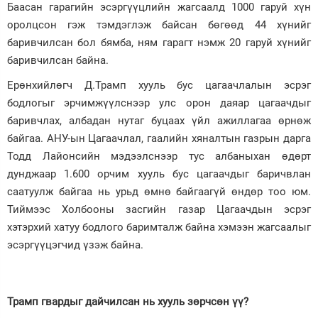
Баасан гарагийн эсэргүүцлийн жагсаалд 1000 гаруй хүн
оролцсон гэж тэмдэглэж байсан бөгөөд 44 хүнийг
баривчилсан бол бямба, ням гарагт нэмж 20 гаруй хүнийг
баривчилсан байна.
Ерөнхийлөгч Д.Трамп хууль бус цагаачлалын эсрэг
бодлогыг эрчимжүүлснээр улс орон даяар цагаачдыг
баривчлах, албадан нутаг буцаах үйл ажиллагаа өрнөж
байгаа. АНУ-ын Цагаачлал, гаалийн хяналтын газрын дарга
Тодд Лайонсийн мэдээлснээр тус албаныхан өдөрт
дунджаар 1.600 орчим хууль бус цагаачдыг баричвлан
саатуулж байгаа нь урьд өмнө байгаагүй өндөр тоо юм.
Тиймээс Холбооны засгийн газар Цагаачдын эсрэг
хэтэрхий хатуу бодлого баримталж байна хэмээн жагсаалыг
эсэргүүцэгчид үзэж байна.
Трамп гвардыг дайчилсан нь хууль зөрчсөн үү?