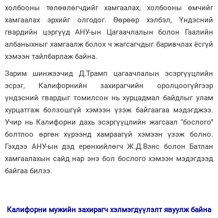
холбооны төлөөлөгчдийг хамгаалах, холбооны өмчийг
хамгаалах эрхийг олгодог. Өөрөөр хэлбэл, Үндэсний
гвардийн цэргүүд АНУ-ын Цагаачлалын болон Гаалийн
албаныхныг хамгаалж болох ч жагсагчдыг баривчлах ёсгүй
хэмээн тайлбарлаж байна.
Зарим шинжээчид Д.Трамп цагаачлалын эсэргүүцлийн
эсрэг, Калифорнийн захирагчийн оролцоогүйгээр
үндэсний гвардыг томилсон нь хурцадмал байдлыг улам
хурцатгаж болзошгүй хэмээн үзэж байгаагаа мэдэгджээ.
Учир нь Калифорни дахь эсэргүүцлийн жагсаал “бослого”
болтлоо өргөн хүрээнд хамраагүй хэмээн үзэж болно.
Гэхдээ АНУ-ын дэд ерөнхийлөгч Ж.Д.Вэнс болон Батлан
хамгаалахын сайд нар энэ бол бослого хэмээн мэдэгдээд
байгаа билээ.
Калифорни мужийн захирагч хэлмэгдүүлэлт явуулж байна