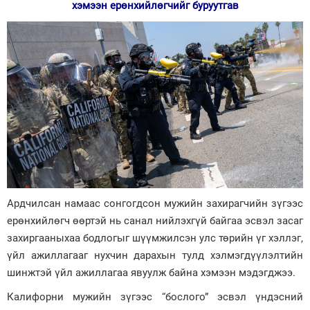
хэмээн ерөнхийлөгчийг буруутгав
Ардчилсан намаас сонгогдсон мужийн захирагчийн зүгээс
ерөнхийлөгч өөртэй нь санал нийлэхгүй байгаа эсвэл засаг
захиргааныхаа бодлогыг шүүмжилсэн улс төрийн үг хэллэг,
үйл ажиллагааг нухчин дарахын тулд хэлмэгдүүлэлтийн
шинжтэй үйл ажиллагаа явуулж байна хэмээн мэдэгджээ.
Калифорни мужийн зүгээс “бослого” эсвэл үндэсний