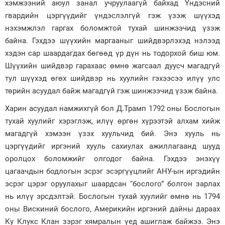
хэмжээний аюул занал учруулаагүй байхад Үндэсний
гвардийн цэргүүдийг үндэслэлгүй гэж үзэж шүүхэд
нэхэмжлэл гаргах боломжтой тухай шинжээчид үзэж
байна. Гэхдээ шүүхийн маргааныг шийдвэрлэхэд нэлээд
хэдэн сар шаардагдах бөгөөд үр дүн нь тодорхой биш юм.
Шүүхийн шийдвэр гарахаас өмнө жагсаал дуусч магадгүй
тул шүүхэд өгөх шийдвэр нь хуулийн гэхээсээ илүү улс
төрийн асуудал байж магадгүй гэж шинжээчид үзэж байна.
Харин асуудал намжихгүй бол Д.Трамп 1792 оны Бослогын
тухай хуулийг хэрэглэж, илүү өргөн хүрээтэй алхам хийж
магадгүй хэмээн үзэх хуульчид бий. Энэ хууль нь
цэргүүдийг иргэний хууль сахиулах ажиллагаанд шууд
оролцох боломжийг олгодог байна. Гэхдээ энэхүү
цагаачдын бодлогын эсрэг эсэргүүцлийг АНУ-ын иргэдийн
эсрэг цэрэг оруулахыг шаардсан “бослого” болгон зарлах
нь илүү эрсдэлтэй. Бослогын тухай хуулийг өмнө нь 1794
оны Вискиний бослого, Америкийн иргэний дайны дараах
Ку Клукс Клан зэрэг хямралын үед ашиглаж байжээ. Энэ