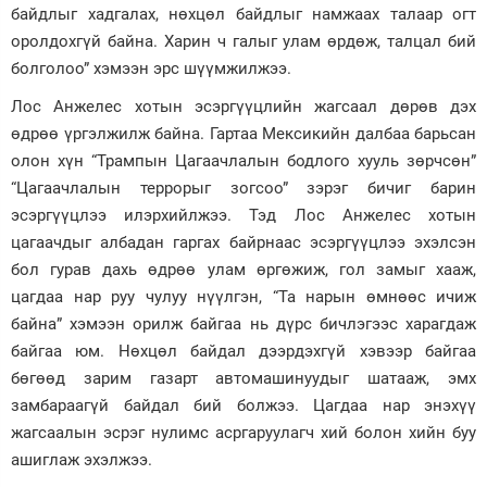
байдлыг хадгалах, нөхцөл байдлыг намжаах талаар огт
оролдохгүй байна. Харин ч галыг улам өрдөж, талцал бий
болголоо” хэмээн эрс шүүмжилжээ.
Лос Анжелес хотын эсэргүүцлийн жагсаал дөрөв дэх
өдрөө үргэлжилж байна. Гартаа Мексикийн далбаа барьсан
олон хүн “Трампын Цагаачлалын бодлого хууль зөрчсөн”
“Цагаачлалын террорыг зогсоо” зэрэг бичиг барин
эсэргүүцлээ илэрхийлжээ. Тэд Лос Анжелес хотын
цагаачдыг албадан гаргах байрнаас эсэргүүцлээ эхэлсэн
бол гурав дахь өдрөө улам өргөжиж, гол замыг хааж,
цагдаа нар руу чулуу нүүлгэн, “Та нарын өмнөөс ичиж
байна” хэмээн орилж байгаа нь дүрс бичлэгээс харагдаж
байгаа юм. Нөхцөл байдал дээрдэхгүй хэвээр байгаа
бөгөөд зарим газарт автомашинуудыг шатааж, эмх
замбараагүй байдал бий болжээ. Цагдаа нар энэхүү
жагсаалын эсрэг нулимс асргаруулагч хий болон хийн буу
ашиглаж эхэлжээ.