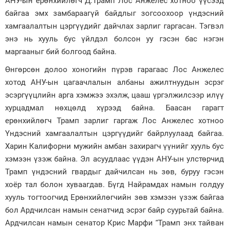
АНУ-ын ерөнхийлөгч Д.Трамп Лос Анжелес хотноо үүсээд
байгаа эмх замбараагүй байдлыг зогсоохоор үндэсний
Зурхай
хамгаалалтын цэргүүдийг дайчлах зарлиг гаргасан. Тэгвэл
энэ нь хууль бус үйлдэл болсон уу гэсэн бас нэгэн
маргааныг бий болгоод байна.
Өнгөрсөн долоо хоногийн пүрэв гарагаас Лос Анжелес
хотод АНУ-ын цагаачлалын албаны ажилтнуудын эсрэг
эсэргүүцлийн арга хэмжээ эхэлж, цааш үргэлжилсээр илүү
хурцадмал нөхцөлд хүрээд байна. Баасан гарагт
ерөнхийлөгч Трамп зарлиг гаргаж Лос Анжелес хотноо
Үндэсний хамгаалалтын цэргүүдийг байрлуулаад байгаа.
Харин Калифорни мужийн амбан захирагч үүнийг хууль бус
хэмээн үзэж байна. Эл асуудлаас үүдэн АНУ-ын улстөрчид
Трамп үндэсний гвардыг дайчилсан нь зөв, буруу гэсэн
хоёр тал болон хуваагдав. Бүгд Найрамдах намын голдуу
хууль тогтоогчид Ерөнхийлөгчийн зөв хэмээн үзэж байгаа
бол Ардчилсан намын сенатчид эсрэг байр суурьтай байна.
Ардчилсан намын сенатор Крис Марфи “Трамп энх тайван