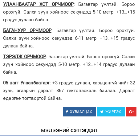
УЛААНБААТАР ХОТ ОРЧМООР
: Багавтар үүлтэй. Бороо
орохгүй. Салхи зүүн хойноос секундэд 5-10 метр. +13…+15
градус дулаан байна.
БАГАНУУР ОРЧМООР
: Багавтар үүлтэй. Бороо орохгүй.
Салхи зүүн хойноос секундэд 6-11 метр. +13…+15 градус
дулаан байна.
ТЭРЭЛЖ ОРЧМООР
: Багавтар үүлтэй. Бороо орохгүй. Салхи
зүүн хойноос секундэд 5-10 метр. +12…+14 градус дулаан
байна.
05 цагт Улаанбаатарт
:
+3 градус дулаан, харьцангуй чийг 32
хувь, агаарын даралт 867 гектопаскаль байлаа. Даралт
өдөртөө тогтвортой байна.
ХУВААЛЦАХ
ЖИРГЭХ
МЭДЭЭНИЙ
СЭТГЭГДЭЛ