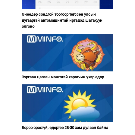
Өнөөдөр сондгой тоогоор төгссөн улсын
дугаартай автомашинтай иргэдэд шатахуун
олгоно
Зургаан цагаан мэнгэтэй харагчин үхэр өдөр
Бороо орохгүй, өдөртөө 28-30 хэм дулаан байна