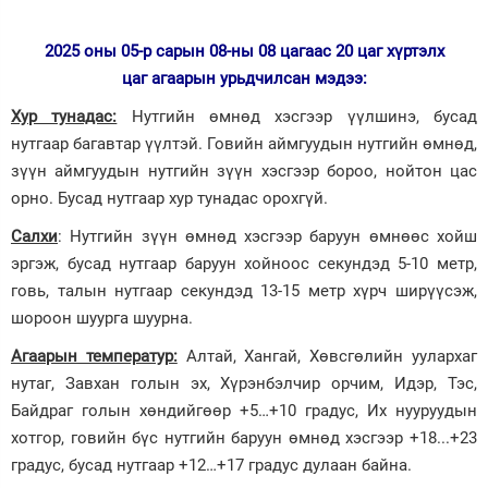
Зурхай
2025 оны 05-р сарын 08-ны 08 цагаас 20 цаг хүртэлх
цаг агаарын урьдчилсан мэдээ:
Хур тунадас:
Нутгийн өмнөд хэсгээр үүлшинэ, бусад
нутгаар багавтар үүлтэй. Говийн аймгуудын нутгийн өмнөд,
зүүн аймгуудын нутгийн зүүн хэсгээр бороо, нойтон цас
орно. Бусад нутгаар хур тунадас орохгүй.
Салхи
: Нутгийн зүүн өмнөд хэсгээр баруун өмнөөс хойш
эргэж, бусад нутгаар баруун хойноос секундэд 5-10 метр,
говь, талын нутгаар секундэд 13-15 метр хүрч ширүүсэж,
шороон шуурга шуурна.
Агаарын температур:
Алтай, Хангай, Хөвсгөлийн уулархаг
нутаг, Завхан голын эх, Хүрэнбэлчир орчим, Идэр, Тэс,
Байдраг голын хөндийгөөр +5…+10 градус, Их нууруудын
хотгор, говийн бүс нутгийн баруун өмнөд хэсгээр +18...+23
градус, бусад нутгаар +12…+17 градус дулаан байна.