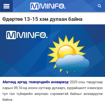
Эхлэл
Өдөртөө 13-15 хэм дулаан байна
Цаг агаар
Валют ханш
Улс төр
Эдийн засаг
Үзэл бодол
Спорт
Малчид, иргэд, тээвэрчдийн анхааралд:
2025 оны тавдугаар
Нийгэм
сарын 09,10-нд ихэнх нутгаар дулаарч, хуурайшилт нэмэгдэх
Дэлхий
тул гал түймрийн аюулаас сэрэмжтэй байхыг анхааруулж
байна.
Энтертайнмэнт