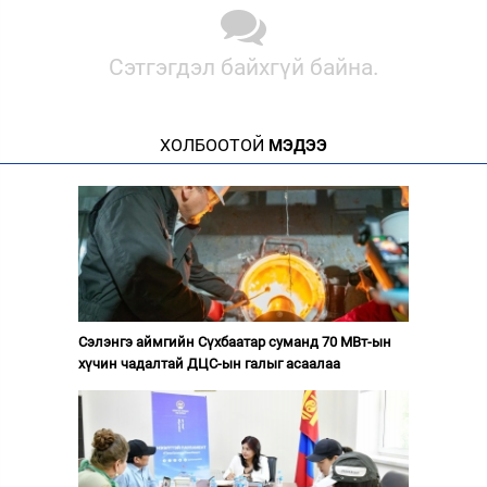
Сэтгэгдэл байхгүй байна.
ХОЛБООТОЙ
МЭДЭЭ
Сэлэнгэ аймгийн Сүхбаатар суманд 70 МВт-ын
хүчин чадалтай ДЦС-ын галыг асаалаа