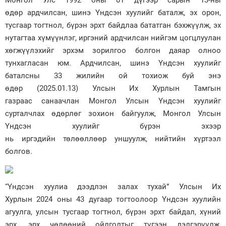
өдөр ардчилсан, шинэ Үндсэн хуулийг баталж, эх орон,
Зурхай
тусгаар тогтнол, бүрэн эрхт байдлаа бататган бэхжүүлж, эх
нутагтаа хүмүүнлэг, иргэний ардчилсан нийгэм цогцлуулан
хөгжүүлэхийг эрхэм зорилгоо болгон даяар олноо
тунхагласан юм. Ардчилсан, шинэ Үндсэн хуулийг
баталсны 33 жилийн ой тохиож буй энэ
өдөр (2025.01.13) Улсын Их Хурлын Тамгын
газраас санаачлан Монгол Улсын Үндсэн хуулийг
сурталчлах өдөрлөг зохион байгуулж, Монгол Улсын
Үндсэн хуулийг бүрэн эхээр
нь иргэдийн төлөөллөөр уншуулж, нийтийн хүртээл
болгов.
“Үндсэн хуулиа дээдлэн залах тухай” Улсын Их
Хурлын 2024 оны 43 дугаар тогтоолоор Үндсэн хуулийн
агуулга, улсын тусгаар тогтнол, бүрэн эрхт байдал, хүний
эрх, эрх чөлөөний ойлголтыг түгээн дэлгэрүүлж,