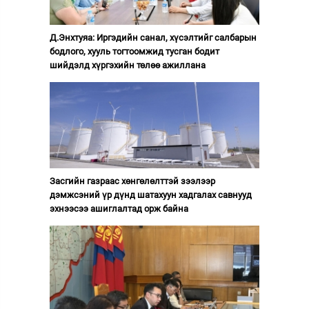
Д.Энхтуяа: Иргэдийн санал, хүсэлтийг салбарын
бодлого, хууль тогтоомжид тусган бодит
шийдэлд хүргэхийн төлөө ажиллана
Засгийн газраас хөнгөлөлттэй зээлээр
дэмжсэний үр дүнд шатахуун хадгалах савнууд
эхнээсээ ашиглалтад орж байна