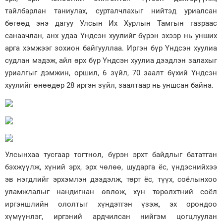
тайлбарлан таниулах, сурталчлахыг нийтэд уриалсан
бөгөөд энэ дагуу Улсын Их Хурлын Тамгын газраас
санаачлан, анх удаа Үндсэн хуулийг бүрэн эхээр нь унших
арга хэмжээг зохион байгууллаа. Иргэн бүр Үндсэн хуулиа
судлан мэдэж, айл өрх бүр Үндсэн хуулиа дээдлэн залахыг
уриалгыг дэмжин, оршил, 6 зүйл, 70 заалт бүхий Үндсэн
хуулийг өнөөдөр 28 иргэн зүйл, заалтаар нь уншсан байна.
Улсынхаа тусгаар тогтнол, бүрэн эрхт байдлыг бататган
бэхжүүлж, хүний эрх, эрх чөлөө, шударга ёс, үндэснийхээ
эв нэгдлийг эрхэмлэн дээдэлж, төрт ёс, түүх, соёлынхоо
уламжлалыг нандигнан өвлөж, хүн төрөлхтний соёл
иргэншлийн ололтыг хүндэтгэн үзэж, эх орондоо
хүмүүнлэг, иргэний ардчилсан нийгэм цогцлуулан