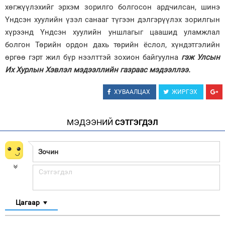
хөгжүүлэхийг эрхэм зорилго болгосон ардчилсан, шинэ
Үндсэн хуулийн үзэл санааг түгээн дэлгэрүүлэх зорилгын
хүрээнд Үндсэн хуулийн уншлагыг цаашид уламжлал
болгон Төрийн ордон дахь төрийн ёслол, хүндэтгэлийн
өргөө гэрт жил бүр нээлттэй зохион байгуулна
гэж Улсын
Их Хурлын Хэвлэл мэдээллийн газраас мэдээллээ.
ХУВААЛЦАХ
ЖИРГЭХ
МЭДЭЭНИЙ
СЭТГЭГДЭЛ
Цагаар