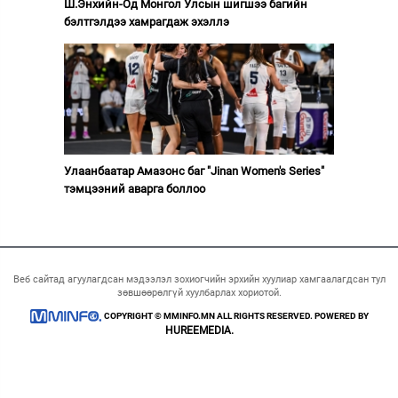
Ш.Энхийн-Од Монгол Улсын шигшээ багийн
бэлтгэлдээ хамрагдаж эхэллэ
Улаанбаатар Амазонс баг "Jinan Women's Series"
тэмцээний аварга боллоо
Веб сайтад агуулагдсан мэдээлэл зохиогчийн эрхийн хуулиар хамгаалагдсан тул
зөвшөөрөлгүй хуулбарлах хориотой.
COPYRIGHT © MMINFO.MN ALL RIGHTS RESERVED. POWERED BY
HUREEMEDIA.