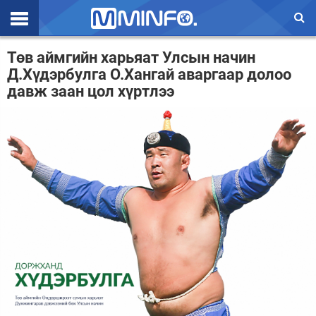
Эхлэл
Төв аймгийн харьяат Улсын начин
Д.Хүдэрбулга О.Хангай аваргаар долоо
Цаг агаар
давж заан цол хүртлээ
Валют ханш
Улс төр
Эдийн засаг
Үзэл бодол
Спорт
Нийгэм
Дэлхий
Энтертайнмэнт