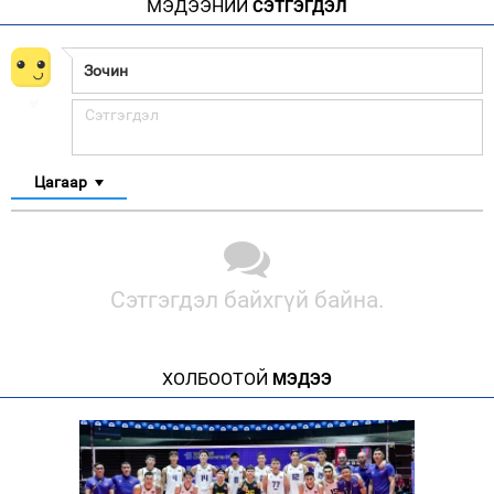
МЭДЭЭНИЙ
СЭТГЭГДЭЛ
Цагаар
Сэтгэгдэл байхгүй байна.
ХОЛБООТОЙ
МЭДЭЭ