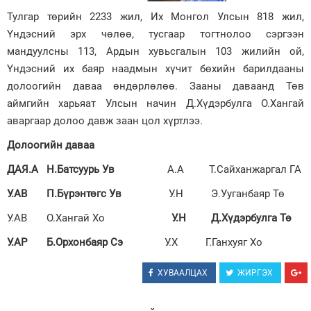
Тулгар төрийн 2233 жил, Их Монгол Улсын 818 жил,
Зурхай
Үндэсний эрх чөлөө, тусгаар тогтнолоо сэргээн
мандуулсны 113, Ардын хувьсгалын 103 жилийн ой,
Үндэсний их баяр наадмын хүчит бөхийн барилдааны
долоогийн даваа өндөрлөлөө. Зааны даваанд Төв
аймгийн харьяат Улсын начин Д.Хүдэрбулга О.Хангай
аваргаар долоо давж заан цол хүртлээ.
Долоогийн даваа
ДАЯ.А Н.Батсуурь Ув
А.А Т.Сайханжаргал ГА
У.АВ П.Бүрэнтөгс Ув
У.Н Э.Ууганбаяр Тө
У.АВ О.Хангай Хо
У.Н Д.Хүдэрбулга Тө
У.АР Б.Орхонбаяр Сэ
У.Х Г.Ганхуяг Хо
ХУВААЛЦАХ
ЖИРГЭХ