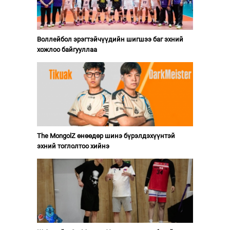
Воллейбол эрэгтэйчүүдийн шигшээ баг эхний
хожлоо байгууллаа
The MongolZ өнөөдөр шинэ бүрэлдэхүүнтэй
эхний тоглолтоо хийнэ