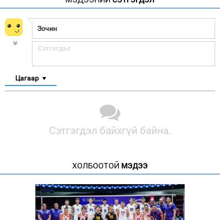
Цагаар
Сэтгэгдэл байхгүй байна.
ХОЛБООТОЙ
МЭДЭЭ