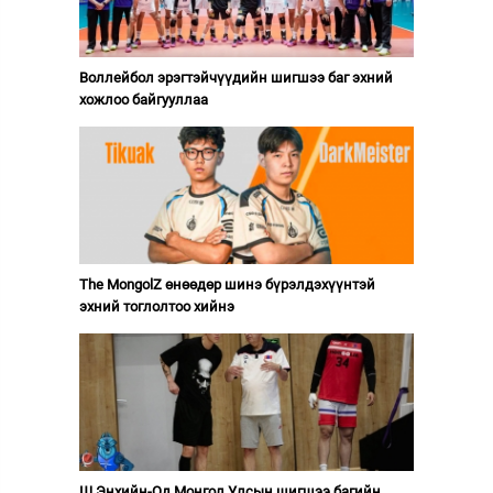
Воллейбол эрэгтэйчүүдийн шигшээ баг эхний
хожлоо байгууллаа
The MongolZ өнөөдөр шинэ бүрэлдэхүүнтэй
эхний тоглолтоо хийнэ
Ш.Энхийн-Од Монгол Улсын шигшээ багийн