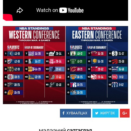
ХУВААЛЦАХ
ЖИРГЭХ
МЭДЭЭНИЙ
СЭТГЭГДЭЛ