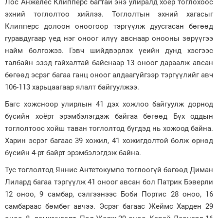
Лос Анжелес Клипперс багтай энэ улиралд хоёр тоглохоос
эхний тоглолтоо хийлээ. Тоглолтын эхний хагасыг
Зурхай
Клипперс долоон оноогоор тэргүүлж дуусгасан бөгөөд
гуравдугаар үед нэг оноог илүү авснаар онооны зөрүүгээ
найм болгожээ. Гэвч шийдвэрлэх үеийн дунд хэсгээс
талбайн эзэд гайхалтай байснаар 13 оноог дараалж авсан
бөгөөд эсрэг багаа ганц оноог алдаагүйгээр тэргүүлийг авч
106-113 харьцаагаар ялалт байгуулжээ.
Багс хожсноор улирлын 41 дэх хожлоо байгуулж дорнод
бүсийн хоёрт эрэмбэлэгдэж байгаа бөгөөд Бүх оддын
тоглолтоос хойш таван тоглолтод бүгдэд нь хожоод байна.
Харин эсрэг багаас 39 хожил, 41 хожигдолтой болж өрнөд
бүсийн 4-рт байрт эрэмбэлэгдэж байна.
Тус тоглолтод Яннис Антетокумпо тоглоогүй бөгөөд Диман
Лилард багаа тэргүүлж 41 оноог авсан бол Патрик Бэверли
12 оноо, 9 самбар, сэлгээнээс Боби Портис 28 оноо, 16
самбараас бөмбөг авчээ. Эсрэг багаас Жеймс Харден 29