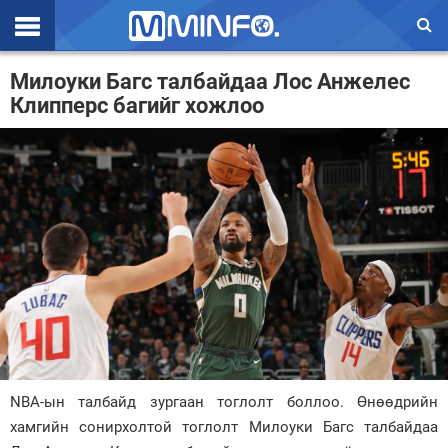
Эхлэл
Милоуки Багс талбайдаа Лос Анжелес
Клипперс багийг хожлоо
Цаг агаар
Валют ханш
Улс төр
Эдийн засаг
Үзэл бодол
Спорт
Нийгэм
Дэлхий
NBA-ын талбайд зургаан тоглолт боллоо. Өнөөдрийн
хамгийн сонирхолтой тоглолт Милоуки Багс талбайдаа
Энтертайнмэнт