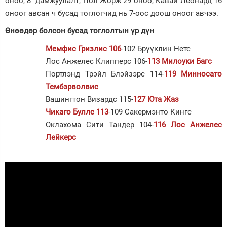
оноо, 8 дамжуулалт, Пол Жорж 29 оноо, Кавай Леонард 16
оноог авсан ч бусад тоглогчид нь 7-оос доош оноог авчээ.
Өнөөдөр болсон бусад тоглолтын үр дүн
Мемфис Гризлис 106
-102 Брүүклин Нетс
Лос Анжелес Клипперс 106-
113 Милоуки Багс
Портлэнд Трэйл Блэйзэрс 114-
119 Минносато
Тембэрволвис
Вашингтон Визардс 115-
127 Юта Жаз
Чикаго Буллс 113
-109 Сакермэнто Кингс
Оклахома Сити Тандер 104-
116 Лос Анжелес
Лейкерс