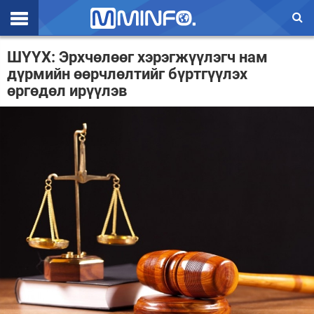
Эхлэл
ШҮҮХ: Эрхчөлөөг хэрэгжүүлэгч нам
дүрмийн өөрчлөлтийг бүртгүүлэх
Цаг агаар
өргөдөл ирүүлэв
Валют ханш
Улс төр
Эдийн засаг
Үзэл бодол
Спорт
Нийгэм
Дэлхий
Энтертайнмэнт