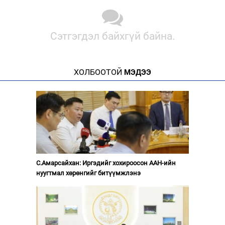
Сэтгэгдэл байхгүй байна.
ХОЛБООТОЙ
МЭДЭЭ
С.Амарсайхан: Иргэдийг хохироосон ААН-ийн
нуугтмал хөрөнгийг битүүмжлэнэ