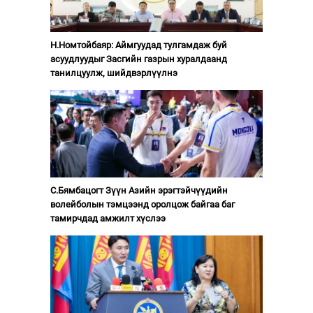
Н.Номтойбаяр: Аймгуудад тулгамдаж буй
асуудлуудыг Засгийн газрын хуралдаанд
танилцуулж, шийдвэрлүүлнэ
С.Бямбацогт Зүүн Азийн эрэгтэйчүүдийн
волейболын тэмцээнд оролцож байгаа баг
тамирчдад амжилт хүслээ