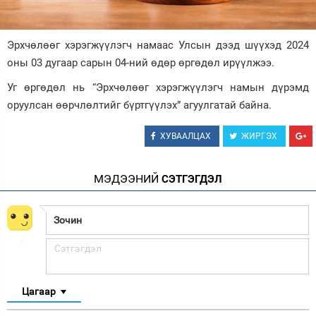
Зурхай
Эрхчөлөөг хэрэгжүүлэгч намаас Улсын дээд шүүхэд 2024
оны 03 дугаар сарын 04-ний өдөр өргөдөл ирүүлжээ.
Уг өргөдөл нь “Эрхчөлөөг хэрэгжүүлэгч намын дүрэмд
оруулсан өөрчлөлтийг бүртгүүлэх” агуулгатай байна.
ХУВААЛЦАХ
ЖИРГЭХ
МЭДЭЭНИЙ
СЭТГЭГДЭЛ
Цагаар