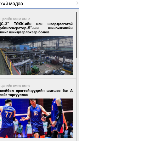
РХАЙ
МЭДЭЭ
 цагийн өмнө өмнө
ЦС-3” ТӨХК-ийн нэн шаардлагатай
урбингенератор-5”-ын шинэчлэлийн
свийг шийдвэрлэхээр болов
 цагийн өмнө өмнө
ллейбол эрэгтэйчүүдийн шигшээ баг А
гийг тэргүүллээ