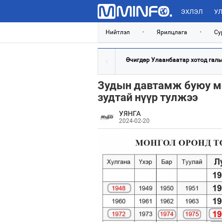
ЭХЛЭЛ
УЛ
Нийтлэл
•
Ярилцлага
•
Су
Өчигдөр Улаанбаатар хотод галын
Зудын давтамж буюу мо
зудтай нүүр тулжээ
УЯНГА
2024-02-20