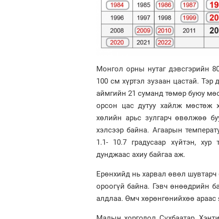
Монгол орны нутаг дэвсгэрийн 80 
100 см хүртэл зузаан цастай. Тэр 
аймгийн 21 суманд төмөр буюу мө
орсон цас дутуу хайлж мөстөж 
хөлийн арьс зулгарч өвөлжөө бу
хэлсээр байна. Агаарын температ
1.1- 10.7 градусаар хүйтэн, ху
дунджаас ахиу байгаа аж.
Ерөнхийд нь харвал өвөл шувтарч 
ороогүй байна. Гэвч өнөөдрийн б
алдлаа. Өмч хөрөнгөнийхөө араас 
Малын хоргодол Сүхбаатар, Хэнти