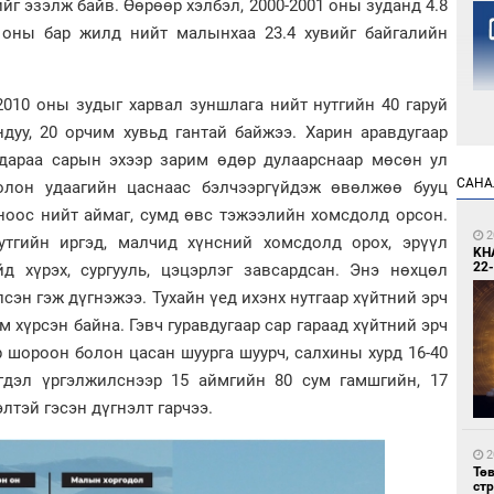
йг эзэлж байв. Өөрөөр хэлбэл, 2000-2001 оны зуданд 4.8
 оны бар жилд нийт малынхаа 23.4 хувийг байгалийн
2010 оны зудыг харвал зуншлага нийт нутгийн 40 гаруй
ндуу, 20 орчим хувьд гантай байжээ. Харин аравдугаар
дараа сарын эхээр зарим өдөр дулаарснаар мөсөн ул
1
САНА
 олон удаагийн цаснаас бэлчээргүйдэж өвөлжөө бууц
Но
жо
ноос нийт аймаг, сумд өвс тэжээлийн хомсдолд орсон.
2
тгийн иргэд, малчид хүнсний хомсдолд орох, эрүүл
KH
22-
д хүрэх, сургууль, цэцэрлэг завсардсан. Энэ нөхцөл
сэн гэж дүгнэжээ. Тухайн үед ихэнх нутгаар хүйтний эрч
м хүрсэн байна. Гэвч гуравдугаар сар гараад хүйтний эрч
ар шороон болон цасан шуурга шуурч, салхины хурд 16-40
гдэл үргэлжилснээр 15 аймгийн 80 сум гамшгийн, 17
1
лтэй гэсэн дүгнэлт гарчээ.
Со
69 
2
Тө
ст