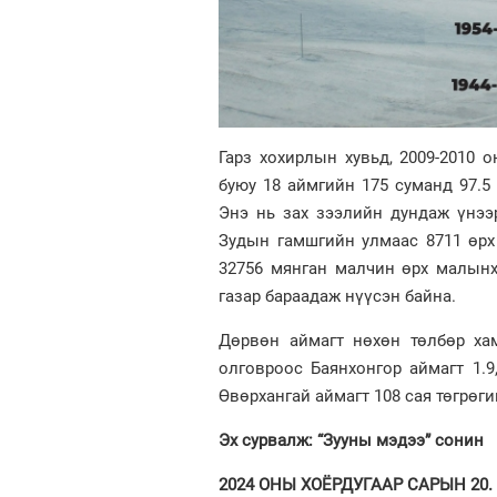
Гарз хохирлын хувьд, 2009-2010 
буюу 18 аймгийн 175 суманд 97.5 
Энэ нь зах зээлийн дундаж үнээр
Зудын гамшгийн улмаас 8711 өрх
32756 мянган малчин өрх малынх
газар бараадаж нүүсэн байна.
Дөрвөн аймагт нөхөн төлбөр ха
олговроос Баянхонгор аймагт 1.9,
Өвөрхангай аймагт 108 сая төгрөги
Эх сурвалж: “Зууны мэдээ” сонин
2024 ОНЫ ХОЁРДУГААР САРЫН 20. м