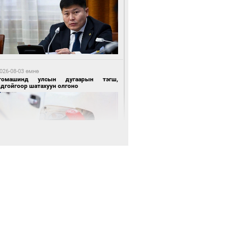
 өдрийн өмнө өмнө
нгол Улсын волейболын шигшээ баг
өөдөр Хятадын эсрэг тоглоно
026-08-03 өмнө
томашинд улсын дугаарын тэгш,
ндгойгоор шатахуун олгоно
 өдрийн өмнө өмнө
өөдөр сондгой тоогоор төгссөн улсын
гаартай автомашинтай иргэдэд шатахуун
гоно
026-08-03 өмнө
өө бүтсэн түүхийг өгүүлэх 7 баримт