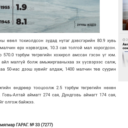
1
Мо
өн
2
оны өвөл тохиолдсон зудад нутаг дэвсгэрийн 80.9 хувь
Ав
малчин өрх нэрвэгдэж, 10.3 сая толгой мал хорогдсон.
со
 570.0 тэрбум төгрөгийн хохирол амссан гэсэн үг юм.
 айл малгүй болж амьжиргааныхаа эх үүсвэрээс салж,
аа 50-иас дээш хувийг алдаж, 1400 малчин төв суурин
1
Өн
ду
ол
мгийн өндрөөр тооцоолж 2.5 тэрбум төгрөгийн нөхөн
 Говь-Алтай аймагт 274 сая, Дундговь аймагт 174 сая,
2
Хөш
йг олгож байжээ.
ягмар ГАРАГ. № 33 (7277)