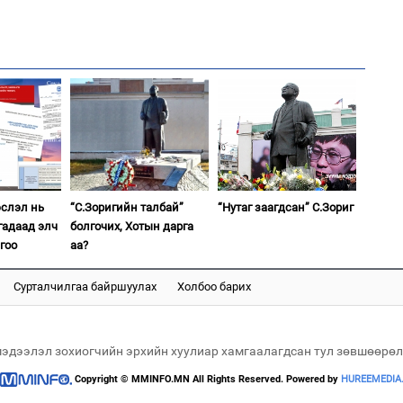
1
УИ
тэн
2
"Х
ЕБС
1
эслэл нь
“С.Зоригийн талбай”
“Нутаг заагдсан” С.Зориг
Зу
өд
гадаад элч
болгочих, Хотын дарга
гоо
аа?
2
“Ну
Сурталчилгаа байршуулах
Холбоо барих
мэдээлэл зохиогчийн эрхийн хуулиар хамгаалагдсан тул зөвшөөрөл
1
Copyright © MMINFO.MN All Rights Reserved. Powered by
HUREEMEDIA
Бо