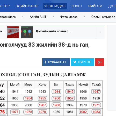
С ТӨР
ЭДИЙН ЗАСАГ
ҮЗЭЛ БОДОЛ
СПОРТ
НИЙГЭМ
ДЭЛ
рвалжлага
•
Азийн АШТ
•
Фото мэдээ
•
Оддын амьдрал
...
Дэлхийн нийт сошиал...
нголчууд 83 жилийн 38-д нь ган,
ХУВААЛЦАХ
ЖИРГЭХ