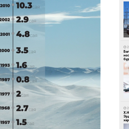
1
Ир
ги
ду
2
Ба
но
бү
1
Нар
2
Х.
Эр
хар