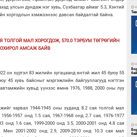
хад улсын дундаж нэг хувь, Сүхбаатар аймаг 5.3, Хэнтий
4
Тав
вийн хоргодлын хэмжээнээс давсан байдалтай байна.
САЯ ТОЛГОЙ МАЛ ХОРОГДОЖ, 570.0 ТЭРБУМ ТӨГРӨГИЙН
ХОХИРОЛ АМСАЖ БАЙВ
4
Бо
022 он хүртэл 83 жилийн хугацаанд өнтэй жил 45 буюу 55
ба
уюу 45 хувь байсныг мэргэжлийн байгууллагууд нэгтгэн
автамжийн хувьд үүнээс өмнө 1976, 1988, 2000 оны луу
жийг харвал 1944-1945 оны зуданд 8.2 сая толгой мал
1956-1957 онд 1.5 сая, 1967-1968 онд 2.7 сая, 1976-1977
93 онд 1.6 сая, 1999-2000 онд 3.5, 2000-2001 онд 4.8 сая
4
Бо
 Мөн 2001-2002 онд 2.9, 2009-2010 онд 10.3 сая мал
ба