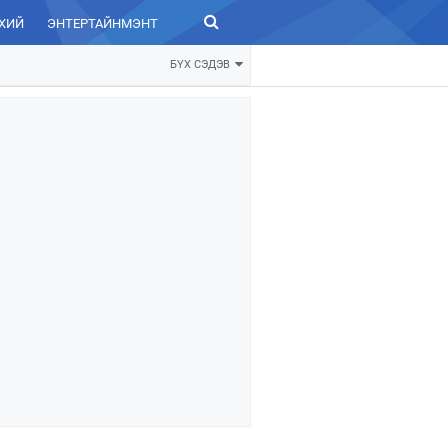
ХИЙ
ЭНТЕРТАЙНМЭНТ
ЗУРХАЙ
БҮХ СЭДЭВ