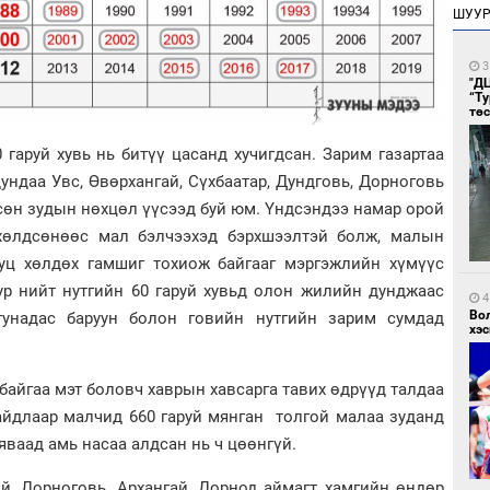
ШУУ
3
"Д
“Т
тө
гаруй хувь нь битүү цасанд хучигдсан. Зарим газартаа
дундаа Увс, Өвөрхангай, Сүхбаатар, Дундговь, Дорноговь
сөн зудын нөхцөл үүсээд буй юм. Үндсэндээ намар орой
хөлдсөнөөс мал бэлчээхэд бэрхшээлтэй болж, малын
уц хөлдөх гамшиг тохиож байгааг мэргэжлийн хүмүүс
ур нийт нутгийн 60 гаруй хувьд олон жилийн дунджаас
4
Во
р тунадас баруун болон говийн нутгийн зарим сумдад
хэс
байгаа мэт боловч хаврын хавсарга тавих өдрүүд талдаа
айдлаар малчид 660 гаруй мянган толгой малаа зуданд
яваад амь насаа алдсан нь ч цөөнгүй.
й, Дорноговь, Архангай, Дорнод аймагт хамгийн өндөр