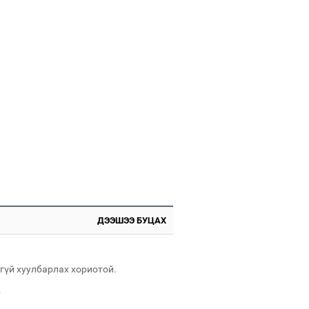
 өдрийн өмнө өмнө
Х-ын дарга С.Бямбацогт Сутай хайрхны
гэрийг тахих тахилгад оролцлоо
026-08-04 өмнө
имийн масс олимпиад"-д Орхон аймгийн
-н 2055 сурагч хамрагджээ
 өдрийн өмнө өмнө
ргаан цагаан мэнгэтэй харагчин үхэр
өр
026-08-03 өмнө
таг заагдсан” С.Зориг
ДЭЭШЭЭ БУЦАХ
гүй хуулбарлах хориотой.
 өдрийн өмнө өмнө
.
роо орохгүй, өдөртөө 28-30 хэм дулаан