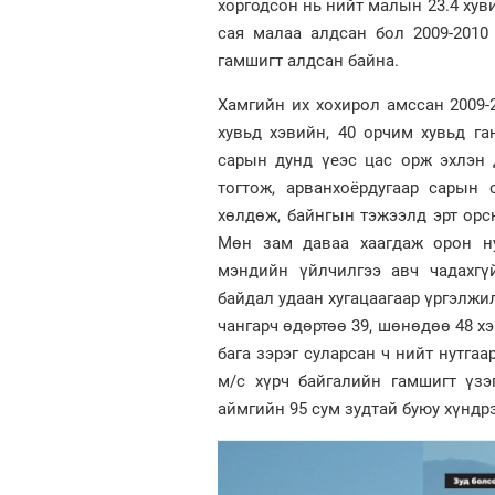
хоргодсон нь нийт малын 23.4 хуви
сая малаа алдсан бол 2009-2010
гамшигт алдсан байна.
Хамгийн их хохирол амссан 2009-
хувьд хэвийн, 40 орчим хувьд га
сарын дунд үеэс цас орж эхлэн 
тогтож, арванхоёрдугаар сарын
хөлдөж, байнгын тэжээлд эрт орс
Мөн зам даваа хаагдаж орон ну
мэндийн үйлчилгээ авч чадахгүй
байдал удаан хугацаагаар үргэлжил
чангарч өдөртөө 39, шөнөдөө 48 хэ
бага зэрэг суларсан ч нийт нутга
м/с хүрч байгалийн гамшигт үзэ
аймгийн 95 сум зудтай буюу хүндрэ