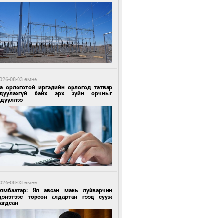
 өдрийн өмнө өмнө
ландын алдарт Boyzone хамтлагийн
шүүн Ronan Keating Монголд анх удаа
улна
026-08-03 өмнө
га орлоготой иргэдийн орлогод татвар
гдуулахгүй байх эрх зүйн орчныг
рдүүллээ
 өдрийн өмнө өмнө
ны эрчим хүчээр гэрэлтдэг үйлдвэр
026-08-03 өмнө
Нямбаатар: Ял авсан мань луйварчин
дэнэтээс төрсөн алдартан гээд сууж
агдсан