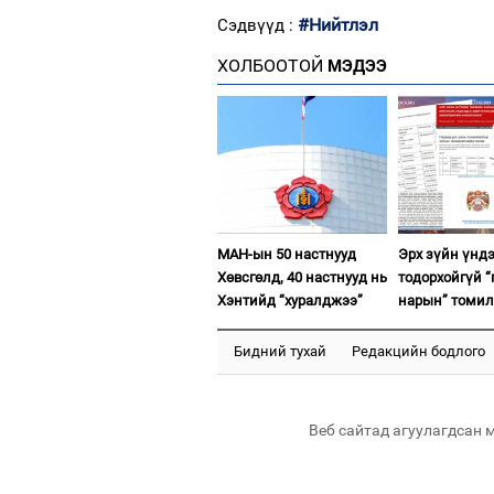
#Нийтлэл
Сэдвүүд :
ХОЛБООТОЙ
МЭДЭЭ
МАН-ын 50 настнууд
Эрх зүйн үнд
Хөвсгөлд, 40 настнууд нь
тодорхойгүй “
Хэнтийд “хуралджээ”
нарын” томил
Бидний тухай
Редакцийн бодлого
Веб сайтад агуулагдсан 