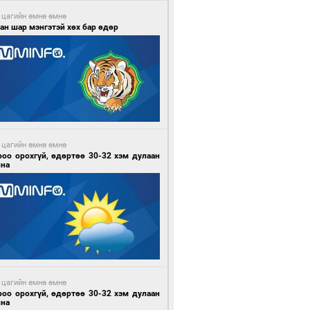
 цагийн өмнө өмнө
ан шар мэнгэтэй хөх бар өдөр
 цагийн өмнө өмнө
роо орохгүй, өдөртөө 30-32 хэм дулаан
йна
 цагийн өмнө өмнө
роо орохгүй, өдөртөө 30-32 хэм дулаан
йна