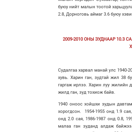
буюу нийт малын тоотой харьцуула
2.8, Дорноговь аймаг 3.6 буюу хэ
2009-2010 ОНЫ ЗУДНААР 10.3 
Судалгаа харвал манай улс 1940-2
хувь. Харин ган, зудтай жил 38 б
гаргаж ирлээ. Харин луу жилийн д
жилд ган, зуд тохиож байв.
1940 оноос хойшхи зудын давтам
хорогдсон. 1954-1955 онд 1.9 сая, 
онд 2.0 сая, 1986-1987 онд 0.8, 19
малаа ган зуданд алдаж байжээ.