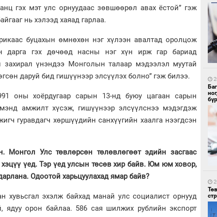
ранц гэх мэт улс орнуудаас зөвшөөрөл авах ёстой” гэж
айгааг нь хэлээд хаяад гарлаа.
ерикаас буцахын өмнөхөн нэг хүлээн авалтад оролцож
н дарга гэх дөчөөд насны нэг хүн ирж гар бариад
1
Со
ай захирал үнэндээ Монголын талаар мэдээлэл муутай
95 
өгсөн даруй бид гишүүнээр элсүүлэх болно” гэж билээ.
2
Ба
но
991 оны хоёрдугаар сарын 13-нд буюу цагаан сарын
бү
мэнд амжилт хүсэж, гишүүнээр элсүүлснээ мэдэгдэж
игч гуравдагч хөршүүдийн санхүүгийн хаалга нээгдсэн
1
н. Монгол Улс төвлөрсөн төлөвлөгөөт эдийн засгаас
Ав
тат
хэцүү үед. Тэр үед улсын төсөв хир байв. Юм юм ховор,
дарлана. Одоотой харьцуулахад ямар байв?
2
Тө
ан хувьсгал эхэлж байхад манай улс социалист орнууд
ст
й, ядуу орон байлаа. 586 сая шилжих рублийн экспорт