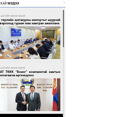
РХАЙ
МЭДЭЭ
 цагийн өмнө өмнө
х төрлийн шатахууны импортыг шуурхай
вэрлэхэд гурван яам хамтран ажиллана
 цагийн өмнө өмнө
АТ ТӨХК “Боинг” компанитай хамтын
иллагаагаа өргөжүүлнэ