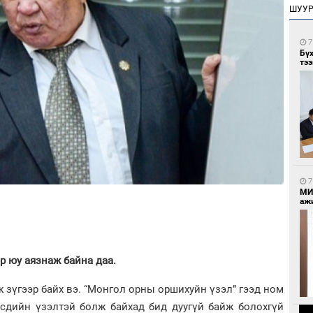
ШУУ
7
Бү
тээ
7
МИ
аж
ор юу аязнаж байна даа.
ж зүгээр байх вэ. “Монгол орны оршихуйн үзэл” гээд ном
рсдийн үзэлтэй болж байхад бид дуугүй байж болохгүй