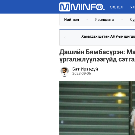
ЭХЛЭЛ
УЛ
Нийтлэл
•
Ярилцлага
•
Су
Хасагдах шатан АНУ-ын шигшээ
Дашийн Бямбасүрэн: Ма
үргэлжлүүлээгүйд сэтгэ
Бат-Ирээдүй
2023-09-06