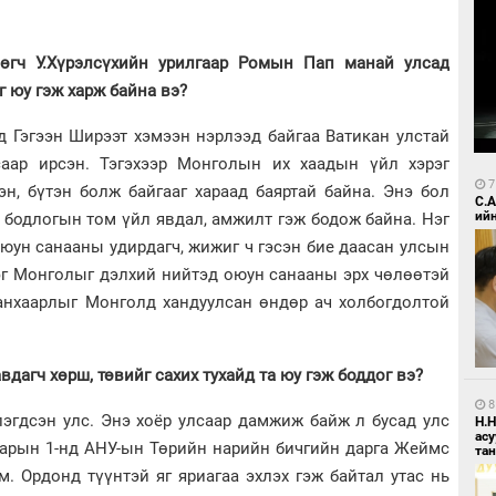
өгч У.Хүрэлсүхийн урилгаар Ромын Пап манай улсад
г юу гэж харж байна вэ?
д Гэгээн Ширээт хэмээн нэрлээд байгаа Ватикан улстай
саар ирсэн. Тэгэхээр Монголын их хаадын үйл хэрэг
7
н, бүтэн болж байгааг хараад баяртай байна. Энэ бол
С.
ий
бодлогын том үйл явдал, амжилт гэж бодож байна. Нэг
юун санааны удирдагч, жижиг ч гэсэн бие даасан улсын
эг Монголыг дэлхий нийтэд оюун санааны эрх чөлөөтэй
 анхаарлыг Монголд хандуулсан өндөр ач холбогдолтой
вдагч хөрш, төвийг сахих тухайд та юу гэж боддог вэ?
8
лэгдсэн улс. Энэ хоёр улсаар дамжиж байж л бусад улс
Н.
ас
 сарын 1-нд АНУ-ын Төрийн нарийн бичгийн дарга Жеймс
та
. Ордонд түүнтэй яг яриагаа эхлэх гэж байтал утас нь