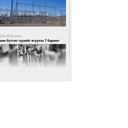
6 цагийн өмнө өмнө
нхүүгийн хэмнэлтийн горимд эрүүл
ндийн салбар хамаарахгүй
026-08-03 өмнө
өө бүтсэн түүхийг өгүүлэх 7 баримт
6 цагийн өмнө өмнө
өцийн махны худалдаа, борлуулалтыг
лттэй ил тод болгоно
026-08-03 өмнө
Нямбаатар: Ял авсан мань луйварчин
дэнэтээс төрсөн алдартан гээд сууж
агдсан