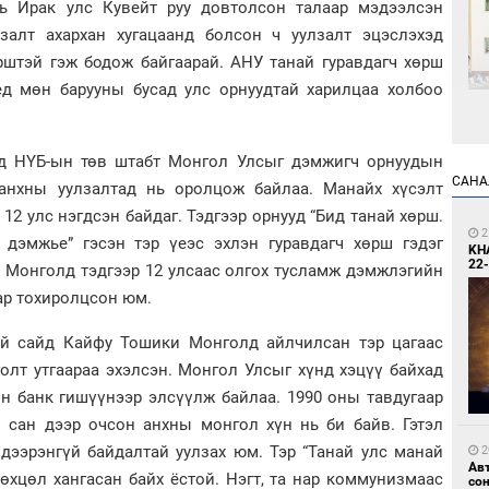
нь Ирак улс Кувейт руу довтолсон талаар мэдээлсэн
залт ахархан хугацаанд болсон ч уулзалт эцэслэхэд
рштэй гэж бодож байгаарай. АНУ танай гуравдагч хөрш
үед мөн барууны бусад улс орнуудтай харилцаа холбоо
1
Өн
нд НҮБ-ын төв штабт Монгол Улсыг дэмжигч орнуудын
ду
САНА
 анхны уулзалтад нь оролцож байлаа. Манайх хүсэлт
ол
12 улс нэгдсэн байдаг. Тэдгээр орнууд “Бид танай хөрш.
2
дэмжье” гэсэн тэр үеэс эхлэн гуравдагч хөрш гэдэг
KH
22-
д Монголд тэдгээр 12 улсаас олгох тусламж дэмжлэгийн
ар тохиролцсон юм.
й сайд Кайфу Тошики Монголд айлчилсан тэр цагаас
олт утгаараа эхэлсэн. Монгол Улсыг хүнд хэцүү байхад
1
С.
н банк гишүүнээр элсүүлж байлаа. 1990 оны тавдугаар
во
та
сан дээр очсон анхны монгол хүн нь би байв. Гэтэл
 дээрэнгүй байдалтай уулзах юм. Тэр “Танай улс манай
2
Ав
өхцөл хангасан байх ёстой. Нэгт, та нар коммунизмаас
со