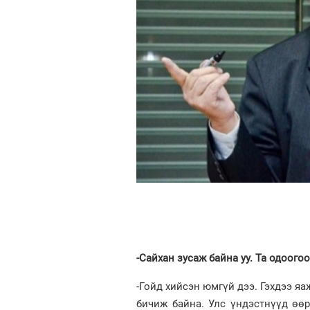
-Сайхан зусаж байна уу. Та одоого
-Гойд хийсэн юмгүй дээ. Гэхдээ яа
бичиж байна. Улс үндэстнүүд өө