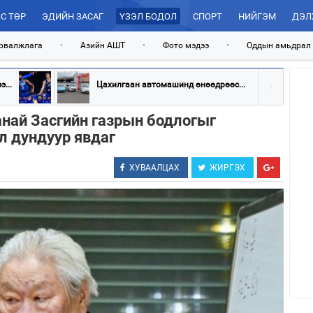
С ТӨР
ЭДИЙН ЗАСАГ
ҮЗЭЛ БОДОЛ
СПОРТ
НИЙГЭМ
ДЭЛ
рвалжлага
•
Азийн АШТ
•
Фото мэдээ
•
Оддын амьдрал
...
Цахилгаан автомашинд өнөөдрөөс...
най Засгийн газрын бодлогыг
л дундуур явдаг
ХУВААЛЦАХ
ЖИРГЭХ