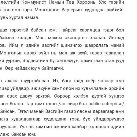
өвлөлтийн Коммунист Намын Төв Хорооны Улс төрийн
1
Мо
 тогтоол гарч Монголоос бартерын худалдаа хийхийг
төл
хувь хүртэл нэмэв.
2
Хө
лцах гэрээтэй байсан юм. Найрсаг харилцаа гэдэг бол
та
байхыг хэлдэг. Мал, махны экспортыг хаалаа. Ингээд
ов. Ийм л эдийн засгийг шинэчлэх шаардлага манай
 Монголыг аврах зүйл нь мал аж ахуй, газар тариалан
й уурхай, Эрдэнэтийн бүтээгдэхүүн, цахилгаан станцууд
1
16
. Өөр найдах юу ч байгаагүй.
ху
 ажлаа шуурхайлсан. Их, бага гээд хоёр янзаар өмч
2
улиар үйлдвэр, аж ахуйн хамт олон их хувьчлалын эрхийн
“Ну
аг авах давуу эрхтэй. Өөрөөр хэлбэл дуртай хүндээ
вч болно. Тэр хамт олон /англиар бол public enterprise/
айсан. Гэтэл манай Засгийн газар явсны дараагаар өмч
лага худалдаагаар худалдана гээд бүх үйлдвэрүүдээ
1
оруулсан. Уул нь хамтын өмчийн хэлбэр голлосон эдийн
Бү
на
өвлөж байсан юм.
то