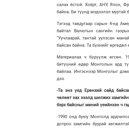
салах ёстой. Хоёрт, АНУ, Япон, Ф
байна. Би түүнд мэдээлэл муутай б
Тэгээд тавдугаар сарын 4-нд Ам
байтал Валютын сангийн газры
“Уучлаарай, тантай уулзсан ман
байсан байна. Та бүхнийг өргөдөл 
Материалаа ч бүрүүлж өгсөн. 1
битүүний өдөр Монголын ард тү
байлаа. Ингэснээр Монголыг дэмж
дээ.
-Та энэ үед Ерөнхий сайд байса
чөлөөт зах зээлд шилжих хамгийн 
бэрх байсныг миний үеийнхэн ч га
-1990 онд буюу Монголд ардчилс
дотроо хамгийн буурай хөгжилтэ