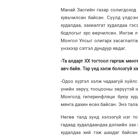
Манай Засгийн газар солигдоход
хувьчилсан байсан. Сүүлд үлдсэ
худалдаа, захиалгат худалдаа гэ
бодлогыг эрс өөрчилсөн. Ингэж л
Монгол Улсыг олигарх засаглалта
үнэхээр сэтгэл дундуур явдаг.
-Та алдарт ХХ тогтоол гаргаж мөн
авч байв. Тэр үед хэлж болохгүй х
-Одоо хүртэл хэлж чадаагүй зүйлс 
үнийн зөрүү, тооцооны зөрүүтэй 
Монголд гиперинфляци буюу хурд
мянга дахин өсөх байсан. Энэ тала
Нөгөө талд хүнд хэлээгүй нэг т
гадаад худалдаандаа дэлхийн зах
худалдаа хий гэж шахдаг байса