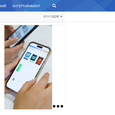
ХИЙ
ЭНТЕРТАЙНМЭНТ
ЗУРХАЙ
БҮХ СЭДЭВ