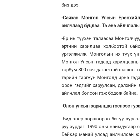
биз дээ.
-Саяхан Монгол Улсын Ерөнхийл
айлчлаад буцлаа. Та энэ айлчлалы
-Ер нь түүхэн талаасаа Монголчуу
эртний харилцаа холбоотой бай
үргэлжилж, Монголын их түүх үнэ
Монгол Улсын гадаад харилцааны 
тэрбум 300 сая дагагчтай шашны о
төрийн тэргүүн Монголд ирнэ гэд
орон гэдгийг харуулсан, дэлхийн
айлчлал болсон гэж бодож байна.
-Олон улсын харилцаа гэснээс гура
-Бид хоёр хөршөөрөө битүү хүрээ
руу хүрдэг. 1990 оны наймдугаар
Бейкэр манай улсад айлчилсан юм