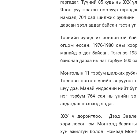
гаргадаг. Түүний 85 хувь нь ЗХУ, 
Япон руу жаахан ноолуур гаргадаг
нэмээд 704 сая шилжих рублийн 
давсан зээл авдаг байсан гэсэн үг
Төсвийн хувьд их зовлонтой ба
огцом өссөн. 1976-1980 оны хоо
манайд өгдөг байсан. Тэгснээ 198
байснаа дараа нь нэг тэрбум 500 с
Монголын 11 тэрбум шилжих рублий
Төсвөөс нөгөөх үнийн зөрүүгээ 
шүү дээ. Манай үндэсний нийт бүтэ
нэг тэрбум 764 сая нь үнийн з
алдагдал нөхөхөд явдаг.
ЗХУ ч доройтлоо. Дээд Зөвлөл
хориглосон юм. Монголд барилгы
хүн ажилгүй болов. Нэмээд Монг