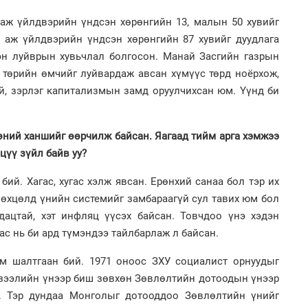
2
Ст
 аж үйлдвэрийн үндсэн хөрөнгийн 13, малын 50 хувийг
72
н аж үйлдвэрийн үндсэн хөрөнгийн 87 хувийг дуудлага
хү
сэн луйврын хувьчлал болгосон. Манай Засгийн газрын
 төрийн өмчийг луйвардаж авсан хүмүүс төрд ноёрхож,
й, зэрлэг капитализмын замд оруулчихсан юм. Үүнд би
1
Ою
гөний ханшийг өөрчилж байсан. Яагаад тийм арга хэмжээ
эхэ
эцүү зүйл байв уу?
2
Со
71 
бий. Хагас, хугас хэлж явсан. Ерөнхий санаа бол тэр их
нөхцөлд үнийн системийг замбараагүй сул тавих юм бол
ацтай, хэт инфляц үүсэх байсан. Товчдоо үнэ хэдэн
ас нь би ард түмэндээ тайлбарлаж л байсан.
1
ом шалтгаан бий. 1971 оноос ЗХУ социалист орнуудыг
МА
нас
 зээлийн үнээр биш зөвхөн Зөвлөлтийн дотоодын үнээр
2
н. Тэр дундаа Монголыг дотооддоо Зөвлөлтийн үнийг
"Х