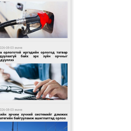
6 цагийн өмнө өмнө
гтуугаар тээврийн хэрэгсэл жолоодсон
зөрчил бүртгэгдлээ
026-08-03 өмнө
га орлоготой иргэдийн орлогод татвар
гдуулахгүй байх эрх зүйн орчныг
рдүүллээ
6 цагийн өмнө өмнө
тобензин, дизель түлшний онцгой албан
варыг тэглэлээ
026-08-03 өмнө
вийн эрчим хүчний системийг дэмжих
ратегийн байгууламж ашиглалтад орлоо