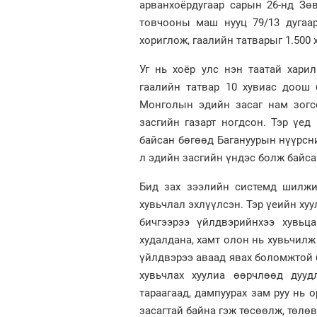
арванхоёрдугаар сарын 26-нд З
товчооны маш нууц 79/13 дугаар
хориглож, гаалийн татварыг 1.500 
Уг нь хоёр улс нэн таатай хари
гаалийн татвар 10 хувиас доош 
Монголын эдийн засаг нам зогс
засгийн газарт ногдсон. Тэр үед
байсан бөгөөд Багануурын нүүрсни
л эдийн засгийн үндэс болж байсан
Бид зах зээлийн системд шилжих
хувьчлал эхлүүлсэн. Тэр үеийн ху
бичгээрээ үйлдвэрийнхээ хувьца
худалдана, хамт олон нь хувьчилж а
үйлдвэрээ аваад явах боломжтой б
хувьчлах хуулиа өөрчлөөд дууд
тараагаад, дампуурах зам руу нь 
засагтай байна гэж төсөөлж, төл