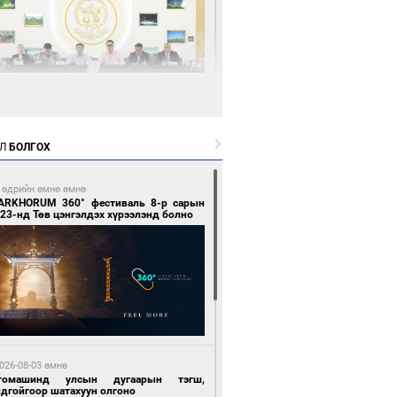
6 цагийн өмнө өмнө
өөдөр тэгш тоогоор төгссөн улсын
гаартай автомашинтай иргэдэд шатахуун
Л
БОЛГОХ
гоно
 өдрийн өмнө өмнө
ARKHORUM 360° фестиваль 8-р сарын
23-нд Төв цэнгэлдэх хүрээлэнд болно
6 цагийн өмнө өмнө
Бямбацогт Зүүн Азийн эрэгтэйчүүдийн
лейболын тэмцээнд оролцож байгаа баг
мирчдад амжилт хүслээ
026-08-03 өмнө
томашинд улсын дугаарын тэгш,
ндгойгоор шатахуун олгоно