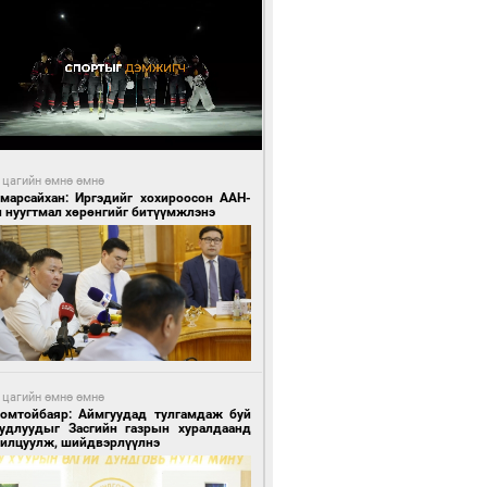
 цагийн өмнө өмнө
Амарсайхан: Иргэдийг хохироосон ААН-
н нуугтмал хөрөнгийг битүүмжлэнэ
 цагийн өмнө өмнө
Номтойбаяр: Аймгуудад тулгамдаж буй
уудлуудыг Засгийн газрын хуралдаанд
нилцуулж, шийдвэрлүүлнэ