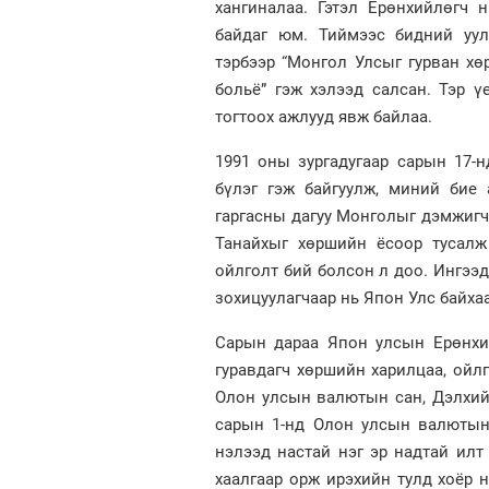
хангиналаа. Гэтэл Ерөнхийлөгч 
байдаг юм. Тиймээс бидний уул
тэрбээр “Монгол Улсыг гурван хө
больё” гэж хэлээд салсан. Тэр 
тогтоох ажлууд явж байлаа.
1991 оны зургадугаар сарын 17-
бүлэг гэж байгуулж, миний бие
гаргасны дагуу Монголыг дэмжигч 
Танайхыг хөршийн ёсоор тусалж 
ойлголт бий болсон л доо. Ингээ
зохицуулагчаар нь Япон Улс байха
Сарын дараа Япон улсын Ерөнхи
гуравдагч хөршийн харилцаа, ойлг
Олон улсын валютын сан, Дэлхий
сарын 1-нд Олон улсын валютын 
нэлээд настай нэг эр надтай илт
хаалгаар орж ирэхийн тулд хоёр н