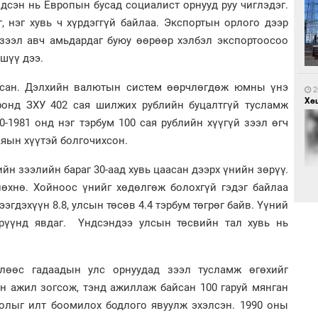
үлдсэн нь Европын бусад социалист орнууд руу чиглэдэг.
, нэг хувь ч хүрдэггүй байлаа. Экспортын орлого дээр
зээл авч амьдардаг буюу өөрөөр хэлбэл экспортоосоо
1
Са
 шүү дээ.
мэ
йсан. Дэлхийн валютын систем өөрчлөгдөж юмны үнэ
2
Хөш
ронд ЗХУ 402 сая шилжих рублийн буцалтгүй тусламж
0-1981 онд нэг тэрбум 100 сая рублийн хүүгүй зээл өгч
аяын хүүтэй болгочихсон.
н зээлийн бараг 30-аад хувь цаасан дээрх үнийн зөрүү.
1
нөхнө. Хойноос үнийг хөдөлгөж болохгүй гэдэг байлаа
Нө
нээ
эгдэхүүн 8.8, улсын төсөв 4.4 тэрбум төгрөг байв. Үүний
өрүүнд явдаг. Үндсэндээ улсын төсвийн тал хувь нь
2
Х.
Эр
хар
өөс гадаадын улс орнуудад зээл тусламж өгөхийг
н ажил зогсож, тэнд ажиллаж байсан 100 гаруй мянган
олыг илт боомилох бодлого явуулж эхэлсэн. 1990 оны