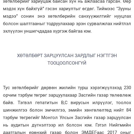
хөтөлбөрийг хариуцаж байсан хүн нь ажлаасаа гарсан. Өөр
мэдэх хүн байхгүй” гэсэн хариултыг өгдөг. Тиймээс “Зууны
мэдээ” сонин энэ хөтөлбөрийн санхүүжилтийг нууцлах
болсон шалтгааныг тодруулахаар эрэн сурвалжлах нийтлэл
эхлүүлэн уншигчдадаа хүргэж байгаа юм.
ХӨТӨЛБӨРТ ЗАРЦУУЛСАН ЗАРДЛЫГ НЭГТГЭН
ТООЦООЛСОНГҮЙ
Тус хөтөлбөрийг дөрвөн жилийн турш хэрэгжүүлэхэд 230
орчим тэрбум төгрөг зарцуулахаар Засгийн газар төлөвлөж
байв. Тэгвэл гепатитын В,С вирусын илрүүлэг, тоолох
шинжилгээ болон эмчилгээ, эмийн хөнгөлөлтөд нийт 84
тэрбум төгрөгийг Монгол Улсын Засгийн газар зарцуулсан
нь аудитын дүгнэлтээр ил болсон юм. Гэтэл Нийгмийн
даатгалын ерөнхий газар болон ЭМДЕГ-аас 2017 оныг