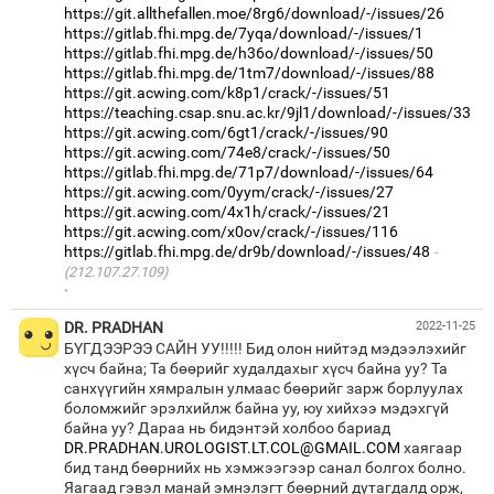
https://git.allthefallen.moe/8rg6/download/-/issues/26
https://gitlab.fhi.mpg.de/7yqa/download/-/issues/1
https://gitlab.fhi.mpg.de/h36o/download/-/issues/50
https://gitlab.fhi.mpg.de/1tm7/download/-/issues/88
https://git.acwing.com/k8p1/crack/-/issues/51
https://teaching.csap.snu.ac.kr/9jl1/download/-/issues/33
https://git.acwing.com/6gt1/crack/-/issues/90
https://git.acwing.com/74e8/crack/-/issues/50
https://gitlab.fhi.mpg.de/71p7/download/-/issues/64
https://git.acwing.com/0yym/crack/-/issues/27
https://git.acwing.com/4x1h/crack/-/issues/21
https://git.acwing.com/x0ov/crack/-/issues/116
https://gitlab.fhi.mpg.de/dr9b/download/-/issues/48
(212.107.27.109)
·
DR. PRADHAN
2022-11-25
БҮГДЭЭРЭЭ САЙН УУ!!!!! Бид олон нийтэд мэдээлэхийг
хүсч байна; Та бөөрийг худалдахыг хүсч байна уу? Та
санхүүгийн хямралын улмаас бөөрийг зарж борлуулах
боломжийг эрэлхийлж байна уу, юу хийхээ мэдэхгүй
байна уу? Дараа нь бидэнтэй холбоо бариад
DR.PRADHAN.UROLOGIST.LT.COL@GMAIL.COM
хаягаар
бид танд бөөрнийх нь хэмжээгээр санал болгох болно.
Яагаад гэвэл манай эмнэлэгт бөөрний дутагдалд орж,