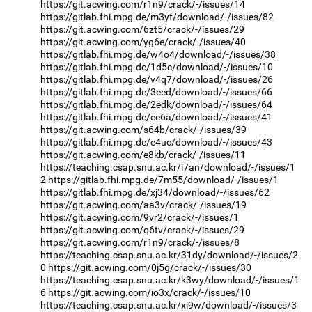
https://git.acwing.com/r1n9/crack/-/issues/14
https://gitlab.fhi.mpg.de/m3yf/download/-/issues/82
https://git.acwing.com/6zt5/crack/-/issues/29
https://git.acwing.com/yg6e/crack/-/issues/40
https://gitlab.fhi.mpg.de/w4o4/download/-/issues/38
https://gitlab.fhi.mpg.de/1d5c/download/-/issues/10
https://gitlab.fhi.mpg.de/v4q7/download/-/issues/26
https://gitlab.fhi.mpg.de/3eed/download/-/issues/66
https://gitlab.fhi.mpg.de/2edk/download/-/issues/64
https://gitlab.fhi.mpg.de/ee6a/download/-/issues/41
https://git.acwing.com/s64b/crack/-/issues/39
https://gitlab.fhi.mpg.de/e4uc/download/-/issues/43
https://git.acwing.com/e8kb/crack/-/issues/11
https://teaching.csap.snu.ac.kr/i7an/download/-/issues/1
2
https://gitlab.fhi.mpg.de/7m55/download/-/issues/1
https://gitlab.fhi.mpg.de/xj34/download/-/issues/62
https://git.acwing.com/aa3v/crack/-/issues/19
https://git.acwing.com/9vr2/crack/-/issues/1
https://git.acwing.com/q6tv/crack/-/issues/29
https://git.acwing.com/r1n9/crack/-/issues/8
https://teaching.csap.snu.ac.kr/31dy/download/-/issues/2
0
https://git.acwing.com/0j5g/crack/-/issues/30
https://teaching.csap.snu.ac.kr/k3wy/download/-/issues/1
6
https://git.acwing.com/io3x/crack/-/issues/10
https://teaching.csap.snu.ac.kr/xi9w/download/-/issues/3