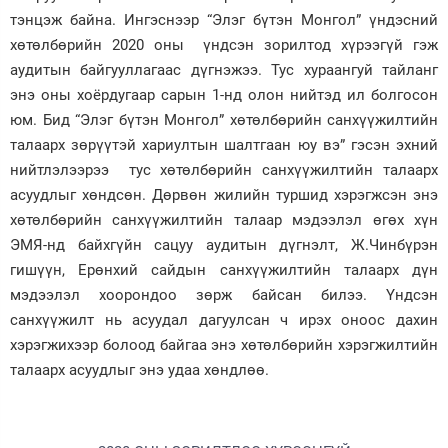
тэнцэж байна. Ингэснээр “Элэг бүтэн Монгол” үндэсний
хөтөлбөрийн 2020 оны үндсэн зорилтод хүрээгүй гэж
аудитын байгууллагаас дүгнэжээ. Тус хураангуй тайланг
энэ оны хоёрдугаар сарын 1-нд олон нийтэд ил болгосон
юм. Бид “Элэг бүтэн Монгол” хөтөлбөрийн санхүүжилтийн
талаарх зөрүүтэй хариултын шалтгаан юу вэ” гэсэн эхний
нийтлэлээрээ тус хөтөлбөрийн санхүүжилтийн талаарх
асуудлыг хөндсөн. Дөрвөн жилийн туршид хэрэгжсэн энэ
хөтөлбөрийн санхүүжилтийн талаар мэдээлэл өгөх хүн
ЭМЯ-нд байхгүйн сацуу аудитын дүгнэлт, Ж.Чинбүрэн
гишүүн, Ерөнхий сайдын санхүүжилтийн талаарх дүн
мэдээлэл хоорондоо зөрж байсан билээ. Үндсэн
санхүүжилт нь асуудал дагуулсан ч ирэх оноос дахин
хэрэгжихээр болоод байгаа энэ хөтөлбөрийн хэрэгжилтийн
талаарх асуудлыг энэ удаа хөндлөө.