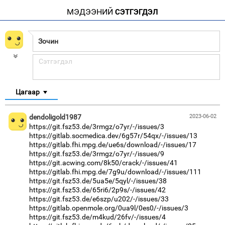
МЭДЭЭНИЙ
СЭТГЭГДЭЛ
Цагаар
dendoligold1987
2023-06-02
https://git.fsz53.de/3rmgz/o7yr/-/issues/3
https://gitlab.socmedica.dev/6g57r/54qx/-/issues/13
https://gitlab.fhi.mpg.de/ue6s/download/-/issues/17
https://git.fsz53.de/3rmgz/o7yr/-/issues/9
https://git.acwing.com/8k50/crack/-/issues/41
https://gitlab.fhi.mpg.de/7g9u/download/-/issues/111
https://git.fsz53.de/5ua5e/5qyl/-/issues/38
https://git.fsz53.de/65ri6/2p9s/-/issues/42
https://git.fsz53.de/e6szp/u202/-/issues/33
https://gitlab.openmole.org/0ua9l/0es0/-/issues/3
https://git.fsz53.de/m4kud/26fv/-/issues/4