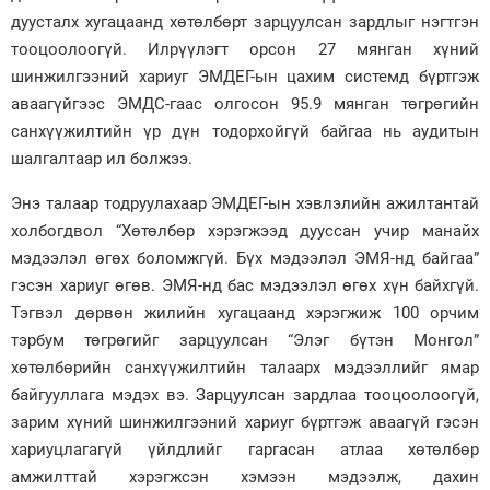
дуусталх хугацаанд хөтөлбөрт зарцуулсан зардлыг нэгтгэн
тооцоолоогүй. Илрүүлэгт орсон 27 мянган хүний
шинжилгээний хариуг ЭМДЕГ-ын цахим системд бүртгэж
аваагүйгээс ЭМДС-гаас олгосон 95.9 мянган төгрөгийн
санхүүжилтийн үр дүн тодорхойгүй байгаа нь аудитын
шалгалтаар ил болжээ.
Энэ талаар тодруулахаар ЭМДЕГ-ын хэвлэлийн ажилтантай
холбогдвол “Хөтөлбөр хэрэгжээд дууссан учир манайх
мэдээлэл өгөх боломжгүй. Бүх мэдээлэл ЭМЯ-нд байгаа”
гэсэн хариуг өгөв. ЭМЯ-нд бас мэдээлэл өгөх хүн байхгүй.
Тэгвэл дөрвөн жилийн хугацаанд хэрэгжиж 100 орчим
тэрбум төгрөгийг зарцуулсан “Элэг бүтэн Монгол”
хөтөлбөрийн санхүүжилтийн талаарх мэдээллийг ямар
байгууллага мэдэх вэ. Зарцуулсан зардлаа тооцоолоогүй,
зарим хүний шинжилгээний хариуг бүртгэж аваагүй гэсэн
хариуцлагагүй үйлдлийг гаргасан атлаа хөтөлбөр
амжилттай хэрэгжсэн хэмээн мэдээлж, дахин