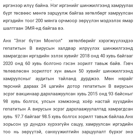
иргэнээр илүү байна. Нэг иргэнийг шинжилгээнд хамруулах
бүрт төсвөөс мөнгө зарцуулж байгаа хөтөлбөрт хамруулсан
иргэдийн тоог 200 мянга орчмоор зөрүүлэн мэдээлэх ямар
шалтгаан ЭМЯ-нд байгаа вэ.
Анх “Элэг бүтэн Монгол” хөтөлбөрийг хэрэгжүүлэхдээ
гепатитын В вирусын халдвар илрүүлэх шинжилгээнд
хамрагдсан иргэдийн эзлэх хувийг 2018 онд 40 хувь байгааг
2020 онд 60 хувь болгоно гэсэн зорилт тавьж байв. Гэвч
төлөвлөсөн зорилтот хүн амын 50 хувийг шинжилгээнд
хамруулсныг аудитын тайланд дурджээ. Мөн нярайг
төрсний дараах 24 цагийн дотор гепатитын В вирусын
эсрэг вакцинаар дархлаажуулсан хувь 2015 онд 93 байсныг
98 хувь болгох, улсын хэмжээнд хоёр настай хүүхдийн
гепатитын А вирусын эсрэг дархлаажуулалтад хамрагдсан
хувь 97.7 байгааг 98.5 хувь болгох зорилт тавьж байлаа.Анх
зорьсон үр дүндээ хүрээгүйн сацуу, хамруулсан иргэдийн
тоо нь зөрүүтэй, санхүүжилтийн зарцуулалт бүрхэг энэ