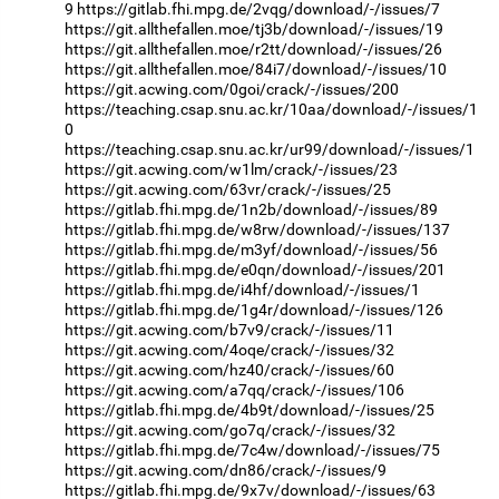
9
https://gitlab.fhi.mpg.de/2vqg/download/-/issues/7
https://git.allthefallen.moe/tj3b/download/-/issues/19
https://git.allthefallen.moe/r2tt/download/-/issues/26
https://git.allthefallen.moe/84i7/download/-/issues/10
https://git.acwing.com/0goi/crack/-/issues/200
https://teaching.csap.snu.ac.kr/10aa/download/-/issues/1
0
https://teaching.csap.snu.ac.kr/ur99/download/-/issues/1
https://git.acwing.com/w1lm/crack/-/issues/23
https://git.acwing.com/63vr/crack/-/issues/25
https://gitlab.fhi.mpg.de/1n2b/download/-/issues/89
https://gitlab.fhi.mpg.de/w8rw/download/-/issues/137
https://gitlab.fhi.mpg.de/m3yf/download/-/issues/56
https://gitlab.fhi.mpg.de/e0qn/download/-/issues/201
https://gitlab.fhi.mpg.de/i4hf/download/-/issues/1
https://gitlab.fhi.mpg.de/1g4r/download/-/issues/126
https://git.acwing.com/b7v9/crack/-/issues/11
https://git.acwing.com/4oqe/crack/-/issues/32
https://git.acwing.com/hz40/crack/-/issues/60
https://git.acwing.com/a7qq/crack/-/issues/106
https://gitlab.fhi.mpg.de/4b9t/download/-/issues/25
https://git.acwing.com/go7q/crack/-/issues/32
https://gitlab.fhi.mpg.de/7c4w/download/-/issues/75
https://git.acwing.com/dn86/crack/-/issues/9
https://gitlab.fhi.mpg.de/9x7v/download/-/issues/63