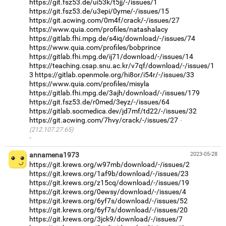
https://git.fsz53.de/ui53k/t5jj/-/issues/1
https://git.fsz53.de/u3epi/0yme/-/issues/15
https://git.acwing.com/0m4f/crack/-/issues/27
https://www.quia.com/profiles/natashalacy
https://gitlab.fhi.mpg.de/s4iq/download/-/issues/74
https://www.quia.com/profiles/bobprince
https://gitlab.fhi.mpg.de/ij71/download/-/issues/14
https://teaching.csap.snu.ac.kr/v7qf/download/-/issues/1
3
https://gitlab.openmole.org/hi8or/i54r/-/issues/33
https://www.quia.com/profiles/misyla
https://gitlab.fhi.mpg.de/3ajh/download/-/issues/179
https://git.fsz53.de/r0med/3eyz/-/issues/64
https://gitlab.socmedica.dev/jd7mf/td22/-/issues/32
https://git.acwing.com/7hvy/crack/-/issues/27
(212.107.27.65)
·
annamena1973
2023-05-28
https://git.krews.org/w97mb/download/-/issues/2
https://git.krews.org/1af9b/download/-/issues/23
https://git.krews.org/z15cq/download/-/issues/19
https://git.krews.org/0ewsy/download/-/issues/4
https://git.krews.org/6yf7s/download/-/issues/52
https://git.krews.org/6yf7s/download/-/issues/20
https://git.krews.org/3jck9/download/-/issues/7