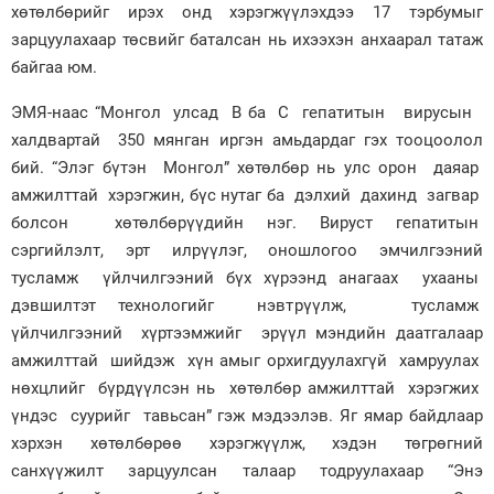
хөтөлбөрийг ирэх онд хэрэгжүүлэхдээ 17 тэрбумыг
зарцуулахаар төсвийг баталсан нь ихээхэн анхаарал татаж
байгаа юм.
ЭМЯ-наас “Монгол улсад В ба С гепатитын вирусын
халдвартай 350 мянган иргэн амьдардаг гэх тооцоолол
бий. “Элэг бүтэн Монгол” хөтөлбөр нь улс орон даяар
амжилттай хэрэгжин, бүс нутаг ба дэлхий дахинд загвар
болсон хөтөлбөрүүдийн нэг. Вируст гепатитын
сэргийлэлт, эрт илрүүлэг, оношлогоо эмчилгээний
тусламж үйлчилгээний бүх хүрээнд анагаах ухааны
дэвшилтэт технологийг нэвтрүүлж, тусламж
үйлчилгээний хүртээмжийг эрүүл мэндийн даатгалаар
амжилттай шийдэж хүн амыг орхигдуулахгүй хамруулах
нөхцлийг бүрдүүлсэн нь хөтөлбөр амжилттай хэрэгжих
үндэс суурийг тавьсан” гэж мэдээлэв. Яг ямар байдлаар
хэрхэн хөтөлбөрөө хэрэгжүүлж, хэдэн төгрөгний
санхүүжилт зарцуулсан талаар тодруулахаар “Энэ