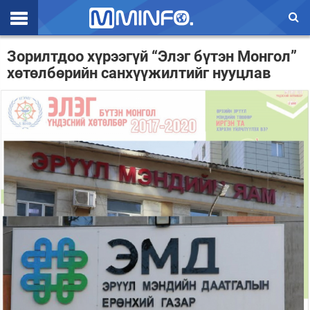
Эхлэл
Зорилтдоо хүрээгүй “Элэг бүтэн Монгол”
хөтөлбөрийн санхүүжилтийг нууцлав
Цаг агаар
Валют ханш
Улс төр
Эдийн засаг
Үзэл бодол
Спорт
Нийгэм
Дэлхий
Энтертайнмэнт