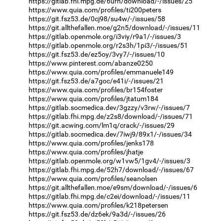
https://gitlab.fhi.mpg.de/6urh/download/-/issues/25
https://www.quia.com/profiles/ti200peters
https://git.fsz53.de/0cj98/su4w/-/issues/58
https://git.allthefallen.moe/g2n5/download/-/issues/11
https://gitlab.openmole.org/i3viy/r9a1/-/issues/3
https://gitlab.openmole.org/r2s3h/1pi3/-/issues/51
https://git.fsz53.de/ez5oy/3vy7/-/issues/10
https://www.pinterest.com/abanze0250
https://www.quia.com/profiles/emmanuele149
https://git.fsz53.de/a7goc/e41i/-/issues/21
https://www.quia.com/profiles/br154foster
https://www.quia.com/profiles/jtatum184
https://gitlab.socmedica.dev/3gzzy/v3rw/-/issues/7
https://gitlab.fhi.mpg.de/z2s8/download/-/issues/71
https://git.acwing.com/lm1q/crack/-/issues/29
https://gitlab.socmedica.dev/7iwj9/89x1/-/issues/34
https://www.quia.com/profiles/jenks178
https://www.quia.com/profiles/jhatje
https://gitlab.openmole.org/w1vw5/1gv4/-/issues/3
https://gitlab.fhi.mpg.de/52h7/download/-/issues/67
https://www.quia.com/profiles/seanolsen
https://git.allthefallen.moe/e9sm/download/-/issues/6
https://gitlab.fhi.mpg.de/c2ei/download/-/issues/11
https://www.quia.com/profiles/k218petersen
https://git.fsz53.de/dz6ek/9a3d/-/issues/26