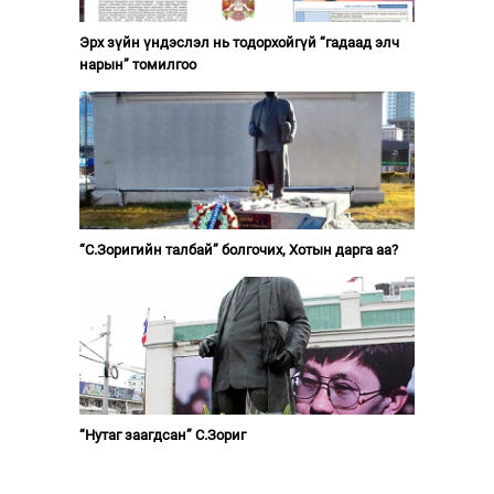
Эрх зүйн үндэслэл нь тодорхойгүй “гадаад элч
нарын” томилгоо
“С.Зоригийн талбай” болгочих, Хотын дарга аа?
“Нутаг заагдсан” С.Зориг