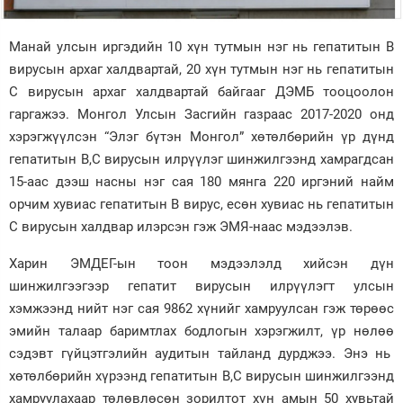
Зурхай
Манай улсын иргэдийн 10 хүн тутмын нэг нь гепатитын В
вирусын архаг халдвартай, 20 хүн тутмын нэг нь гепатитын
С вирусын архаг халдвартай байгааг ДЭМБ тооцоолон
гаргажээ. Монгол Улсын Засгийн газраас 2017-2020 онд
хэрэгжүүлсэн “Элэг бүтэн Монгол” хөтөлбөрийн үр дүнд
гепатитын В,С вирусын илрүүлэг шинжилгээнд хамрагдсан
15-аас дээш насны нэг сая 180 мянга 220 иргэний найм
орчим хувиас гепатитын В вирус, есөн хувиас нь гепатитын
С вирусын халдвар илэрсэн гэж ЭМЯ-наас мэдээлэв.
Харин ЭМДЕГ-ын тоон мэдээлэлд хийсэн дүн
шинжилгээгээр гепатит вирусын илрүүлэгт улсын
хэмжээнд нийт нэг сая 9862 хүнийг хамруулсан гэж төрөөс
эмийн талаар баримтлах бодлогын хэрэгжилт, үр нөлөө
сэдэвт гүйцэтгэлийн аудитын тайланд дурджээ. Энэ нь
хөтөлбөрийн хүрээнд гепатитын В,С вирусын шинжилгээнд
хамруулахаар төлөвлөсөн зорилтот хүн амын 50 хувьтай