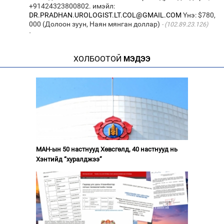
+91424323800802. имэйл:
DR.PRADHAN.UROLOGIST.LT.COL@GMAIL.COM
Yнэ: $780,
000 (Долоон зуун, Наян мянган доллар)
(102.89.23.126)
·
ХОЛБООТОЙ
МЭДЭЭ
МАН-ын 50 настнууд Хөвсгөлд, 40 настнууд нь
Хэнтийд “хуралджээ”