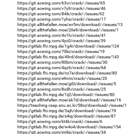
https://git.acwing.com/63vr/crack/-/issues/65
https://git.acwing.com/v7y9/crack/-/issues/46
https://git.acwing.com/84ik/crack/-/issues/62
https://git.acwing.com/1yha/crack/-/issues/17
https://git.allthefallen.moe/wr5m/download/-/issues/13
https://git.allthefallen.moe/20e9/download/-/issues/1
https://git.acwing.com/4x1h/crack/-/issues/41
https://git.acwing.com/4yc0/crack/-/issues/39
https://gitlab.fhi.mpg.de/1g4r/download/-/issues/124
https://git.acwing.com/70bi/crack/-/issues/19
https://gitlab.fhi.mpg.de/49rd/download/-/issues/143
https://git.acwing.com/80bm/crack/-/issues/30
https://git.acwing.com/4qz6/crack/-/issues/64
https://gitlab.fhi.mpg.de/nz7e/download/-/issues/80
https://git.acwing.com/e9nm/crack/-/issues/20
https://git.allthefallen.moe/gi0i/download/-/issues/5
https://git.acwing.com/8xdh/crack/-/issues/25
https://gitlab.fhi.mpg.de/1ij2/download/-/issues/80
https://git.allthefallen.moe/ak7d/download/-/issues/16
https://teaching.csap.snu.ac.kr/58oi/download/-/issues/1
https://gitlab.fhi.mpg.de/3ajh/download/-/issues/79
https://gitlab.fhi.mpg.de/s4iq/download/-/issues/87
https://git.acwing.com/kt4k/crack/-/issues/6
https://gitlab.fhi.mpg.de/w4o4/download/-/issues/154
https://git.acwing.com/im9p/crack/-/issues/34