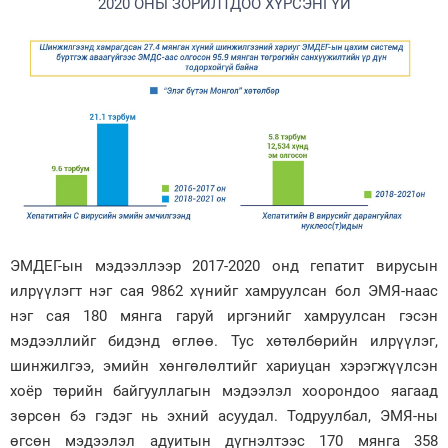
2020 ОНЫ ЗОРИЛТДОО ХҮРСЭНГҮЙ
ЭМДЕГ-ын мэдээллээр 2017-2020 онд гепатит вирусын
илрүүлэгт нэг сая 9862 хүнийг хамруулсан бол ЭМЯ-наас
нэг сая 180 мянга гаруй иргэнийг хамруулсан гэсэн
мэдээллийг бидэнд өглөө. Тус хөтөлбөрийн илрүүлэг,
шинжилгээ, эмийн хөнгөлөлтийг хариуцан хэрэгжүүлсэн
хоёр төрийн байгууллагын мэдээлэл хоорондоо яагаад
зөрсөн бэ гэдэг нь эхний асуудал. Тодруулбал, ЭМЯ-ны
өгсөн мэдээлэл адуитын дүгнэлтээс 170 мянга 358