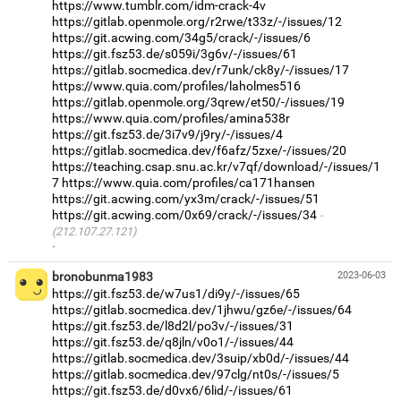
https://www.tumblr.com/idm-crack-4v
https://gitlab.openmole.org/r2rwe/t33z/-/issues/12
https://git.acwing.com/34g5/crack/-/issues/6
https://git.fsz53.de/s059i/3g6v/-/issues/61
https://gitlab.socmedica.dev/r7unk/ck8y/-/issues/17
https://www.quia.com/profiles/laholmes516
https://gitlab.openmole.org/3qrew/et50/-/issues/19
https://www.quia.com/profiles/amina538r
https://git.fsz53.de/3i7v9/j9ry/-/issues/4
https://gitlab.socmedica.dev/f6afz/5zxe/-/issues/20
https://teaching.csap.snu.ac.kr/v7qf/download/-/issues/1
7
https://www.quia.com/profiles/ca171hansen
https://git.acwing.com/yx3m/crack/-/issues/51
https://git.acwing.com/0x69/crack/-/issues/34
(212.107.27.121)
·
bronobunma1983
2023-06-03
https://git.fsz53.de/w7us1/di9y/-/issues/65
https://gitlab.socmedica.dev/1jhwu/gz6e/-/issues/64
https://git.fsz53.de/l8d2l/po3v/-/issues/31
https://git.fsz53.de/q8jln/v0o1/-/issues/44
https://gitlab.socmedica.dev/3suip/xb0d/-/issues/44
https://gitlab.socmedica.dev/97clg/nt0s/-/issues/5
https://git.fsz53.de/d0vx6/6lid/-/issues/61