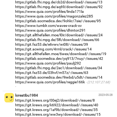
https://gitlab.fhi.mpg.de/cb2d/download/-/issues/13
https://gitlab.fhi.mpg.de/aq69/download/-/issues/92
https://www.quia.com/profiles/linda171la
https://www.quia.com/profiles/magonzalez285
https://gitlab.socmedica.dev/9ohkr/7sie/-/issues/95
https://www.tumblr.com/waves-crack-xv
https://www.quia.com/profiles/dhinton291
https://git.allthefallen.moe/l0ir/download/-/issues/24
https://gitlab.fhi.mpg.de/5lfi/download/-/issues/66
https://git.fsz53.de/e6vwv/wi08/-/issues/39
https://git.acwing.com/4rml/crack/-/issues/14
https://git.allthefallen.moe/6wex/download/-/issues/19
https://gitlab.socmedica.dev/yq913/7nuy/-/issues/42
https://www.quia.com/profiles/paulj292
https://gitlab.fhi.mpg.de/2ec1/download/-/issues/34
https://git.fsz53.de/03hvf/m57z/-/issues/63
https://gitlab.socmedica.dev/9iwbd/u5dt/-/issues/14
https://www.quia.com/profiles/reggie166k
(212.107.27.68)
·
loreatibu1984
2023-05-28
https://git.krews.org/00ej2/download/-/issues/8
https://git.krews.org/k6922/download/-/issues/40
https://git.krews.org/1af9b/download/-/issues/35
https://git.krews.org/ww3wy/download/-/issues/15