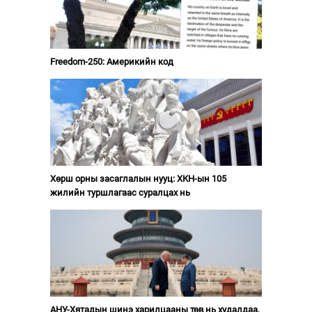
Freedom-250: Америкийн код
Хөрш орны засаглалын нууц: ХКН-ын 105
жилийн туршлагаас суралцах нь
АНУ-Хятадын шинэ харилцааны төв нь худалдаа,