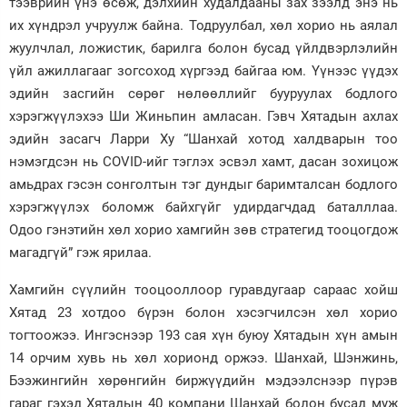
тээврийн үнэ өсөж, дэлхийн худалдааны зах зээлд энэ нь
их хүндрэл учруулж байна. Тодруулбал, хөл хорио нь аялал
жуулчлал, ложистик, барилга болон бусад үйлдвэрлэлийн
үйл ажиллагааг зогсоход хүргээд байгаа юм. Үүнээс үүдэх
эдийн засгийн сөрөг нөлөөллийг бууруулах бодлого
хэрэгжүүлэхээ Ши Жиньпин амласан. Гэвч Хятадын ахлах
эдийн засагч Ларри Ху “Шанхай хотод халдварын тоо
нэмэгдсэн нь COVID-ийг тэглэх эсвэл хамт, дасан зохицож
амьдрах гэсэн сонголтын тэг дундыг баримталсан бодлого
хэрэгжүүлэх боломж байхгүйг удирдагчдад баталллаа.
Одоо гэнэтийн хөл хорио хамгийн зөв стратегид тооцогдож
магадгүй” гэж ярилаа.
Хамгийн сүүлийн тооцооллоор гуравдугаар сараас хойш
Хятад 23 хотдоо бүрэн болон хэсэгчилсэн хөл хорио
тогтоожээ. Ингэснээр 193 сая хүн буюу Хятадын хүн амын
14 орчим хувь нь хөл хорионд оржээ. Шанхай, Шэнжинь,
Бээжингийн хөрөнгийн биржүүдийн мэдээлснээр пүрэв
гараг гэхэд Хятадын 40 компани Шанхай болон бусад муж