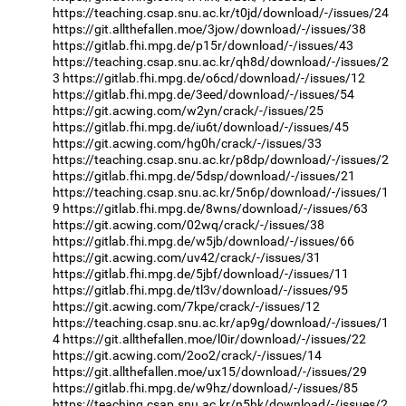
https://teaching.csap.snu.ac.kr/t0jd/download/-/issues/24
https://git.allthefallen.moe/3jow/download/-/issues/38
https://gitlab.fhi.mpg.de/p15r/download/-/issues/43
https://teaching.csap.snu.ac.kr/qh8d/download/-/issues/2
3
https://gitlab.fhi.mpg.de/o6cd/download/-/issues/12
https://gitlab.fhi.mpg.de/3eed/download/-/issues/54
https://git.acwing.com/w2yn/crack/-/issues/25
https://gitlab.fhi.mpg.de/iu6t/download/-/issues/45
https://git.acwing.com/hg0h/crack/-/issues/33
https://teaching.csap.snu.ac.kr/p8dp/download/-/issues/2
https://gitlab.fhi.mpg.de/5dsp/download/-/issues/21
https://teaching.csap.snu.ac.kr/5n6p/download/-/issues/1
9
https://gitlab.fhi.mpg.de/8wns/download/-/issues/63
https://git.acwing.com/02wq/crack/-/issues/38
https://gitlab.fhi.mpg.de/w5jb/download/-/issues/66
https://git.acwing.com/uv42/crack/-/issues/31
https://gitlab.fhi.mpg.de/5jbf/download/-/issues/11
https://gitlab.fhi.mpg.de/tl3v/download/-/issues/95
https://git.acwing.com/7kpe/crack/-/issues/12
https://teaching.csap.snu.ac.kr/ap9g/download/-/issues/1
4
https://git.allthefallen.moe/l0ir/download/-/issues/22
https://git.acwing.com/2oo2/crack/-/issues/14
https://git.allthefallen.moe/ux15/download/-/issues/29
https://gitlab.fhi.mpg.de/w9hz/download/-/issues/85
https://teaching.csap.snu.ac.kr/n5hk/download/-/issues/2