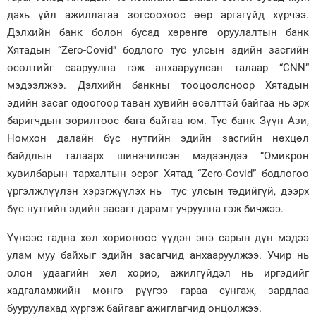
дахь үйл ажиллагаа зогсоохоос өөр аргагүйд хүрчээ.
Дэлхийн банк болон бусад хөрөнгө оруулалтын банк
Хятадын “Zero-Covid” бодлого тус улсын эдийн засгийн
өсөлтийг сааруулна гэж анхааруулсан талаар “CNN”
мэдээлжээ. Дэлхийн банкны тооцоолсноор Хятадын
эдийн засаг одоогоор таван хувийн өсөлттэй байгаа нь эрх
баригчдын зорилтоос бага байгаа юм. Тус банк Зүүн Ази,
Номхон далайн бүс нутгийн эдийн засгийн нөхцөл
байдлын талаарх шинэчилсэн мэдээндээ “Омикрон
хувилбарын тархалтын эсрэг Хятад “Zero-Covid” бодлогоо
үргэлжлүүлэн хэрэгжүүлэх нь тус улсын төдийгүй, дээрх
бүс нутгийн эдийн засагт дарамт учруулна гэж бичжээ.
Үүнээс гадна хөл хорионоос үүдэн энэ сарын дүн мэдээ
улам муу байхыг эдийн засагчид анхааруулжээ. Учир нь
олон удаагийн хөл хорио, ажилгүйдэл нь иргэдийг
хадгаламжийн мөнгө рүүгээ гараа сунгаж, зардлаа
бууруулахад хүргэж байгааг ажиглагчид онцолжээ.