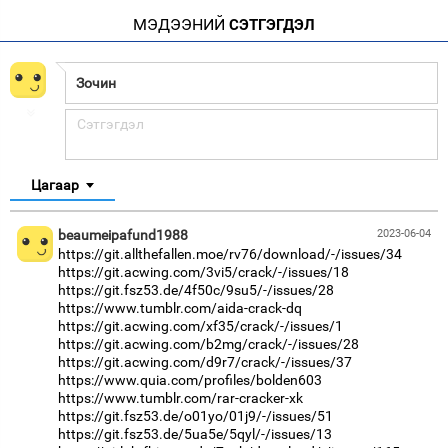
МЭДЭЭНИЙ
СЭТГЭГДЭЛ
Цагаар
beaumeipafund1988
2023-06-04
https://git.allthefallen.moe/rv76/download/-/issues/34
https://git.acwing.com/3vi5/crack/-/issues/18
https://git.fsz53.de/4f50c/9su5/-/issues/28
https://www.tumblr.com/aida-crack-dq
https://git.acwing.com/xf35/crack/-/issues/1
https://git.acwing.com/b2mg/crack/-/issues/28
https://git.acwing.com/d9r7/crack/-/issues/37
https://www.quia.com/profiles/bolden603
https://www.tumblr.com/rar-cracker-xk
https://git.fsz53.de/o01yo/01j9/-/issues/51
https://git.fsz53.de/5ua5e/5qyl/-/issues/13