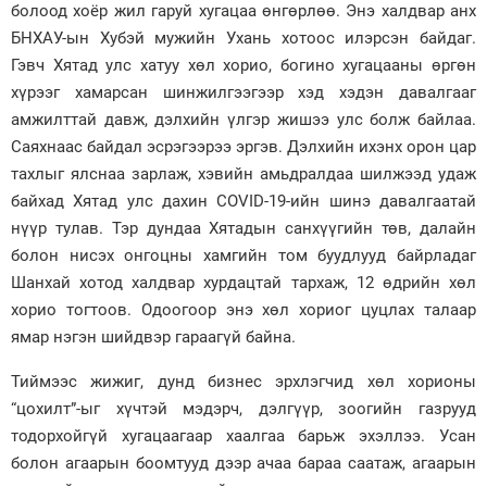
болоод хоёр жил гаруй хугацаа өнгөрлөө. Энэ халдвар анх
Зурхай
БНХАУ-ын Хубэй мужийн Ухань хотоос илэрсэн байдаг.
Гэвч Хятад улс хатуу хөл хорио, богино хугацааны өргөн
хүрээг хамарсан шинжилгээгээр хэд хэдэн давалгааг
амжилттай давж, дэлхийн үлгэр жишээ улс болж байлаа.
Саяхнаас байдал эсрэгээрээ эргэв. Дэлхийн ихэнх орон цар
тахлыг ялснаа зарлаж, хэвийн амьдралдаа шилжээд удаж
байхад Хятад улс дахин COVID-19-ийн шинэ давалгаатай
нүүр тулав. Тэр дундаа Хятадын санхүүгийн төв, далайн
болон нисэх онгоцны хамгийн том буудлууд байрладаг
Шанхай хотод халдвар хурдацтай тархаж, 12 өдрийн хөл
хорио тогтоов. Одоогоор энэ хөл хориог цуцлах талаар
ямар нэгэн шийдвэр гараагүй байна.
Тиймээс жижиг, дунд бизнес эрхлэгчид хөл хорионы
“цохилт”-ыг хүчтэй мэдэрч, дэлгүүр, зоогийн газрууд
тодорхойгүй хугацаагаар хаалгаа барьж эхэллээ. Усан
болон агаарын боомтууд дээр ачаа бараа саатаж, агаарын