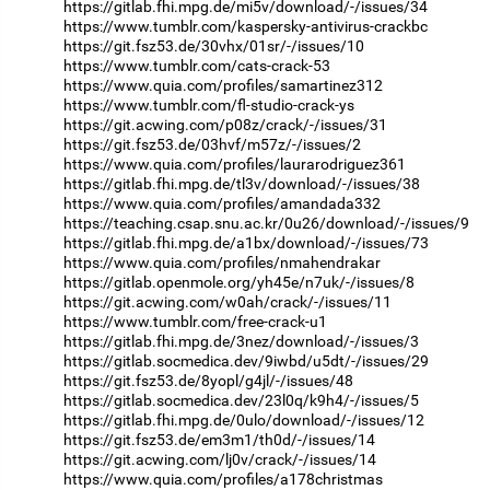
https://gitlab.fhi.mpg.de/mi5v/download/-/issues/34
https://www.tumblr.com/kaspersky-antivirus-crackbc
https://git.fsz53.de/30vhx/01sr/-/issues/10
https://www.tumblr.com/cats-crack-53
https://www.quia.com/profiles/samartinez312
https://www.tumblr.com/fl-studio-crack-ys
https://git.acwing.com/p08z/crack/-/issues/31
https://git.fsz53.de/03hvf/m57z/-/issues/2
https://www.quia.com/profiles/laurarodriguez361
https://gitlab.fhi.mpg.de/tl3v/download/-/issues/38
https://www.quia.com/profiles/amandada332
https://teaching.csap.snu.ac.kr/0u26/download/-/issues/9
https://gitlab.fhi.mpg.de/a1bx/download/-/issues/73
https://www.quia.com/profiles/nmahendrakar
https://gitlab.openmole.org/yh45e/n7uk/-/issues/8
https://git.acwing.com/w0ah/crack/-/issues/11
https://www.tumblr.com/free-crack-u1
https://gitlab.fhi.mpg.de/3nez/download/-/issues/3
https://gitlab.socmedica.dev/9iwbd/u5dt/-/issues/29
https://git.fsz53.de/8yopl/g4jl/-/issues/48
https://gitlab.socmedica.dev/23l0q/k9h4/-/issues/5
https://gitlab.fhi.mpg.de/0ulo/download/-/issues/12
https://git.fsz53.de/em3m1/th0d/-/issues/14
https://git.acwing.com/lj0v/crack/-/issues/14
https://www.quia.com/profiles/a178christmas