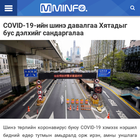
Эхлэл
COVID-19-ийн шинэ давалгаа Хятадыг
бус дэлхийг сандаргалаа
Цаг агаар
Валют ханш
Улс төр
Эдийн засаг
Үзэл бодол
Спорт
Нийгэм
Дэлхий
Шинэ төрлийн коронавирус буюу COVID-19 хэмээх нэршил
бидний өдөр тутмын амьдралд орж ирэн, амны уншлага
Энтертайнмэнт