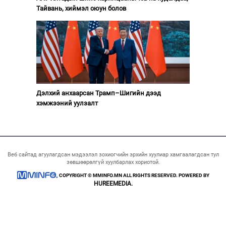
Тайвань, хиймэл оюун болов
Дэлхий анхаарсан Трамп–Шигийн дээд
хэмжээний уулзалт
Веб сайтад агуулагдсан мэдээлэл зохиогчийн эрхийн хуулиар хамгаалагдсан тул
зөвшөөрөлгүй хуулбарлах хориотой.
COPYRIGHT © MMINFO.MN ALL RIGHTS RESERVED. POWERED BY
HUREEMEDIA.