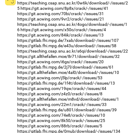
https://teaching.csap.snu.ac.kr/0w6k/download/-/issues/2
5
https://git.acwing.com/8p8x/crack/-/issues/41
https://git.acwing.com/70bi/crack/-/issues/31
https://git.acwing.com/9vr2/crack/-/issues/21
https://teaching.csap.snu.ac.kr/4ogo/download/-/issues/1
6
https://git.acwing.com/x50o/crack/-/issues/4
https://git.acwing.com/84ik/crack/-/issues/13
https://gitlab.fhi.mpg.de/7xab/download/-/issues/107
https://gitlab.fhi.mpg.de/e43u/download/-/issues/58
https://teaching.csap.snu.ac.kr/s6qi/download/-/issues/22
https://git.allthefallen.moe/8r71/download/-/issues/32
https://git.acwing.com/i6gs/crack/-/issues/20
https://gitlab.fhi.mpg.de/2j7l/download/-/issues/61
https://git.allthefallen.moe/4al0/download/-/issues/10
https://git.acwing.com/j5lp/crack/-/issues/53
https://gitlab.fhi.mpg.de/1f4t/download/-/issues/13
https://git.acwing.com/19qw/crack/-/issues/44
https://git.acwing.com/z4z0/crack/-/issues/8
https://git.allthefallen.moe/m8vd/download/-/issues/1
https://git.acwing.com/22m1/crack/-/issues/33
https://gitlab.fhi.mpg.de/u801/download/-/issues/39
https://git.acwing.com/74e8/crack/-/issues/10
https://git.acwing.com/8k50/crack/-/issues/25
https://git.acwing.com/88rb/crack/-/issues/5
https://gitlab.fhi.mpg.de/0mub/download/-/issues/134