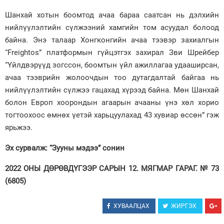
Шанхай хотын боомтод ачаа бараа саатсан нь дэлхийн
нийлүүлэлтийн сүлжээний хамгийн том асуудал болоод
байна. Энэ талаар Хонгконгийн ачаа тээвэр захиалгын
“Freightos” платформын гүйцэтгэх захирал Зви Шрейбер
“Үйлдвэрүүд зогссон, боомтын үйл ажиллагаа удааширсан,
ачаа тээврийн жолоочдын тоо дутагдалтай байгаа нь
нийлүүлэлтийн сүлжээ гацахад хүрээд байна. Мөн Шанхай
болон Европ хоорондын агаарын ачааны үнэ хөл хорио
тогтоохоос өмнөх үетэй харьцуулахад 43 хувиар өссөн” гэж
ярьжээ.
Эх сурвалж: “Зууны мэдээ” сонин
2022 ОНЫ ДӨРӨВДҮГЭЭР САРЫН 12. МЯГМАР ГАРАГ. № 73
(6805)
ХУВААЛЦАХ
ЖИРГЭХ