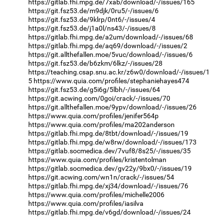
https://gitlab.fhi.mpg.de/7xab/download/-/issues/165
https://git.fsz53.de/m9djk/0ru5/-/issues/6
https://git.fsz53.de/9klrp/0nt6/-/issues/4
https://git.fsz53.de/j1a0l/ns43/-/issues/8
https://gitlab.fhi.mpg.de/a2um/download/-/issues/68
https://gitlab.fhi.mpg.de/aq69/download/-/issues/2
https://git.allthefallen.moe/5vuc/download/-/issues/6
https://git.fsz53.de/b6zkm/6lkz/-/issues/28
https://teaching.csap.snu.ac.kr/z6w0/download/-/issues/1
5
https://www.quia.com/profiles/stephaniehayes474
https://git.fsz53.de/g5i6g/5lbh/-/issues/64
https://git.acwing.com/0goi/crack/-/issues/70
https://git.allthefallen.moe/9ypv/download/-/issues/26
https://www.quia.com/profiles/jenifer564p
https://www.quia.com/profiles/ma202anderson
https://gitlab.fhi.mpg.de/8tbt/download/-/issues/19
https://gitlab.fhi.mpg.de/w8rw/download/-/issues/173
https://gitlab.socmedica.dev/7vuf8/8s25/-/issues/35
https://www.quia.com/profiles/kristentolman
https://gitlab.socmedica.dev/gv22y/9bx0/-/issues/19
https://git.acwing.com/wn1n/crack/-/issues/54
https://gitlab.fhi.mpg.de/xj34/download/-/issues/76
https://www.quia.com/profiles/michelle2006
https://www.quia.com/profiles/iasilva
https://gitlab.fhi.mpg.de/v6gd/download/-/issues/24