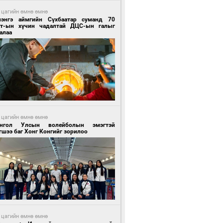
 цагийн өмнө өмнө
лэнгэ аймгийн Сүхбаатар суманд 70
т-ын хүчин чадалтай ДЦС-ын галыг
алаа
 цагийн өмнө өмнө
нгол Улсын волейболын эмэгтэй
шээ баг Хонг Конгийг зорилоо
 цагийн өмнө өмнө