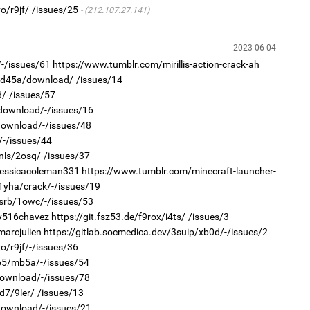
o/r9jf/-/issues/25
(212.107.27.141)
2
1
Хөш
Тав
2023-06-04
/-/issues/61
https://www.tumblr.com/mirillis-action-crack-ah
r/d45a/download/-/issues/14
d/-/issues/57
/download/-/issues/16
/download/-/issues/48
/-/issues/44
2
1
nls/2osq/-/issues/37
Б.
Бо
би
jessicacoleman331
https://www.tumblr.com/minecraft-launcher-
ба
1yha/crack/-/issues/19
0srb/1owc/-/issues/53
/y516chavez
https://git.fsz53.de/f9rox/i4ts/-/issues/3
marcjulien
https://gitlab.socmedica.dev/3suip/xb0d/-/issues/2
o/r9jf/-/issues/36
1p5/mb5a/-/issues/54
download/-/issues/78
2
d7/9ler/-/issues/13
1
Ав
Бо
тат
/download/-/issues/21