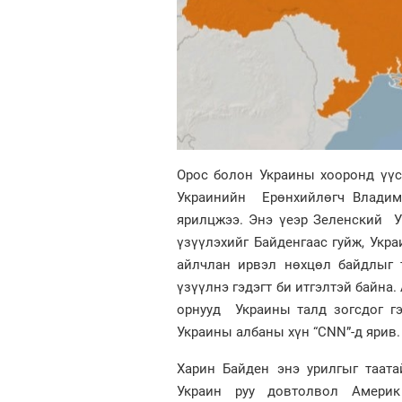
Орос болон Украины хооронд үүс
Украинийн Ерөнхийлөгч Владими
ярилцжээ. Энэ үеэр Зеленский У
үзүүлэхийг Байденгаас гуйж, Укра
айлчлан ирвэл нөхцөл байдлыг 
үзүүлнэ гэдэгт би итгэлтэй байна
орнууд Украины талд зогсдог гэ
Украины албаны хүн “CNN”-д ярив.
Харин Байден энэ урилгыг таата
Украин руу довтолвол Америк