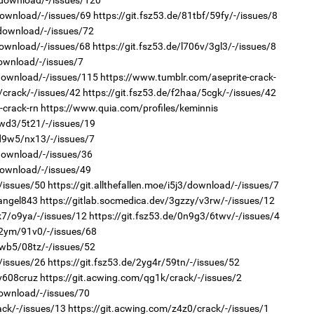
/download/-/issues/120
download/-/issues/69
https://git.fsz53.de/81tbf/59fy/-/issues/8
/download/-/issues/72
download/-/issues/68
https://git.fsz53.de/l706v/3gl3/-/issues/8
1
2
download/-/issues/7
"Д
"Х
“Т
ЕБС
/download/-/issues/115
https://www.tumblr.com/aseprite-crack-
тө
/crack/-/issues/42
https://git.fsz53.de/f2haa/5cgk/-/issues/42
-crack-rn
https://www.quia.com/profiles/keminnis
vwd3/5t21/-/issues/19
d9w5/nx13/-/issues/7
/download/-/issues/36
download/-/issues/49
-/issues/50
https://git.allthefallen.moe/i5j3/download/-/issues/7
2
angel843
https://gitlab.socmedica.dev/3gzzy/v3rw/-/issues/12
1
Хө
Во
та
k7/o9ya/-/issues/12
https://git.fsz53.de/0n9g3/6twv/-/issues/4
хэс
s2ym/91v0/-/issues/68
0wb5/08tz/-/issues/52
-/issues/26
https://git.fsz53.de/2yg4r/59tn/-/issues/52
v608cruz
https://git.acwing.com/qg1k/crack/-/issues/2
download/-/issues/70
ack/-/issues/13
https://git.acwing.com/z4z0/crack/-/issues/1