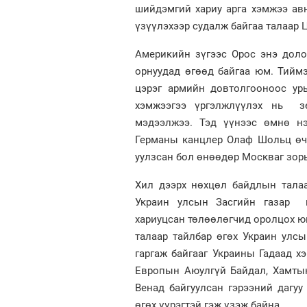
шийдэмгий хариу арга хэмжээ ав
үзүүлэхээр судалж байгаа талаар 
Америкийн зүгээс Орос энэ доло
орнуудад өгөөд байгаа юм. Тийм
цэрэг армийн довтолгооноос ур
хэмжээгээ үргэлжлүүлэх нь з
мэдээлжээ. Тэд үүнээс өмнө нэ
Германы канцлер Олаф Шольц өчи
уулзсан бол өнөөдөр Москваг зор
Хил дээрх нөхцөл байдлын талаа
Украин улсын Засгийн газар г
хариуцсан төлөөлөгчид оролцох ю
талаар тайлбар өгөх Украин улс
гаргаж байгааг Украины Гадаад х
Европын Аюулгүй Байдал, Хамты
Венад байгуулсан гэрээний дагу
өгөх үүрэгтэй гэж үзэж байна.