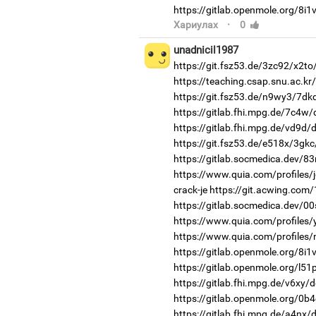
https://gitlab.openmole.org/8i1v
·
Хариулах
0
unadnicil1987
https://git.fsz53.de/3zc92/x2to
https://teaching.csap.snu.ac.k
https://git.fsz53.de/n9wy3/7dk
https://gitlab.fhi.mpg.de/7c4w
https://gitlab.fhi.mpg.de/vd9d
https://git.fsz53.de/e518x/3gkc
https://gitlab.socmedica.dev/83
https://www.quia.com/profiles/
crack-je
https://git.acwing.com/
https://gitlab.socmedica.dev/0
https://www.quia.com/profiles
https://www.quia.com/profiles/
https://gitlab.openmole.org/8i1v
https://gitlab.openmole.org/l5
https://gitlab.fhi.mpg.de/v6xy/
https://gitlab.openmole.org/0b4
https://gitlab.fhi.mpg.de/a4nx