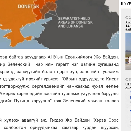
ШУУ
2
Хэ
14.
бай
ээд байгаа асуудлаар АНУ-ын Ерөнхийлөгч Жо Байден,
р Зеленский нар ням гарагт нэг цагийн хугацаанд
краинд санхүүгийн болон цэрэг хүч, зэвсгийн тусламж
инд удахгүй ирэхийг урьжээ. “Ойрын өдрүүдэд та Киевт
5
Ш.
тогтворжуулж, сөргөлдөөнийг намжаахад чухал нөлөө
оно
. Америк хэрэв эдийн засгийн тусламж үзүүлвэл барууны
дгийг Путинд харуулна” гэж Зеленский ярьсан талаар
й хүлээж аваагүй аж. Гэхдээ Жо Байден “Хэрэв Орос
 холбоотон орнуудынхаа хамтаар хурдан шуурхай,