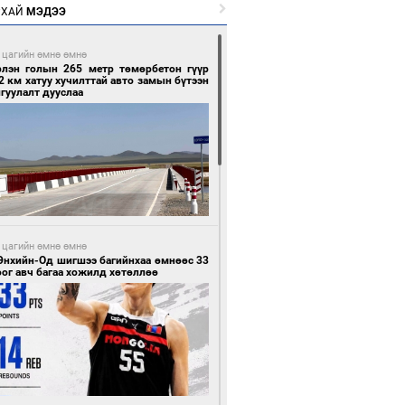
РХАЙ
МЭДЭЭ
 цагийн өмнө өмнө
рлэн голын 265 метр төмөрбетон гүүр
2 км хатуу хучилттай авто замын бүтээн
гуулалт дууслаа
 цагийн өмнө өмнө
Энхийн-Од шигшээ багийнхаа өмнөөс 33
ог авч багаа хожилд хөтөллөө