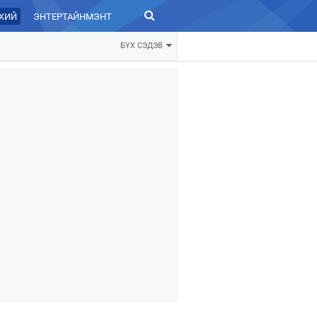
ХИЙ
ЭНТЕРТАЙНМЭНТ
ЗУРХАЙ
БҮХ СЭДЭВ