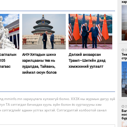
хар
1
Мо
то
2
Тө
асаглалын
АНУ-Хятадын шинэ
Дэлхий анхаарсан
ст
105
харилцааны төв нь
Трамп–Шигийн дээд
лагаас
худалдаа, Тайвань,
хэмжээний уулзалт
хиймэл оюун болов
1
лд mminfo.mn хариуцлага хүлээхгүй болно. ХХЗХ-ны журмын дагуу зүй
За
тул ТА сэтгэгдэл бичихдээ хууль зүйн болон ёс суртахууны хэм
дэ
2
сав
н сэтгэгдлийг админ устгах эрхтэй. Сэтгэгдэлтэй холбоотой санал
Ба
но
бү