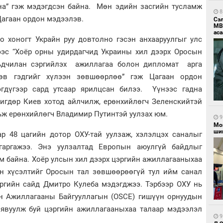
на” гэж мэдэгдсэн байна. Мөн эдийн засгийн тусламж
8
Цагаан ордон мэдээлэв.
Сэ
МВ
аса
о хоногт Украйн руу довтолно гэсэн анхааруулгыг улс
ээс “Хоёр орны удирдагчид Украины хил дээрх Оросын
ьдчилан сэргийлэх ажиллагаа болон дипломат арга
өв гэдгийг хүлээн зөвшөөрлөө” гэж Цагаан ордон
гдүгээр сард утсаар ярилцсан билээ. Үүнээс гадна
гдөр Киев хотод айлчилж, ерөнхийлөгч Зеленскийтэй
ьж ерөнхийлөгч Владимир Путинтэй уулзах юм.
9
Мо
шиг
р 48 цагийн дотор ОХУ-тай уулзаж, хэлэлцэх саналыг
аргажээ. Энэ уулзалтад Европын аюулгүй байдлыг
м байна. Хоёр улсын хил дээрх цэргийн ажиллагааныхаа
ын хүсэлтийг Оросын тал зөвшөөрөөгүй тул ийм санал
эргийн сайд Дмитро Кулеба мэдэгджээ. Тэрбээр ОХУ нь
н Ажиллагааны Байгууллагын (OSCE) гишүүн орнуудын
у явуулж буй цэргийн ажиллагааныхаа талаар мэдээлэл
9