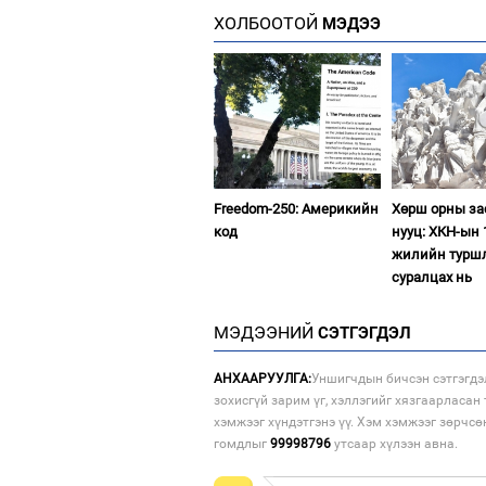
ХОЛБООТОЙ
МЭДЭЭ
Freedom-250: Америкийн
Хөрш орны з
код
нууц: ХКН-ын 
жилийн турш
суралцах нь
МЭДЭЭНИЙ
СЭТГЭГДЭЛ
АНХААРУУЛГА:
Уншигчдын бичсэн сэтгэгдэ
зохисгүй зарим үг, хэллэгийг хязгаарласан 
хэмжээг хүндэтгэнэ үү. Хэм хэмжээг зөрчсө
гомдлыг
99998796
утсаар хүлээн авна.