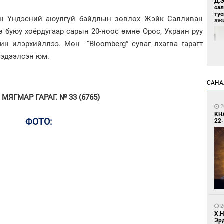
Д.
са
ту
-ын Үндэсний аюулгүй байдлын зөвлөх Жэйк Салливан
аж
 буюу хоёрдугаар сарын 20-ноос өмнө Орос, Украин руу
ин илэрхийллээ. Мөн “Bloomberg” суваг лхагва гарагт
мэдээлсэн юм.
САНА
МЯГМАР ГАРАГ. № 33 (6765)
9
2
Үс 
KH
ФОТО:
22-
9
Бо
2
ба
Х.
Эр