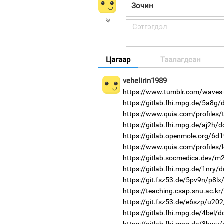
Цагаар
Таалагдсан
vehelirin1989
https://www.tumblr.com/waves-
https://gitlab.fhi.mpg.de/5a8g
https://www.quia.com/profiles/
https://gitlab.fhi.mpg.de/aj2h/
https://gitlab.openmole.org/6d
https://www.quia.com/profiles/
https://gitlab.socmedica.dev/m
https://gitlab.fhi.mpg.de/1nry/
https://git.fsz53.de/5pv9n/p8lx
https://teaching.csap.snu.ac.k
https://git.fsz53.de/e6szp/u202
https://gitlab.fhi.mpg.de/4bel/