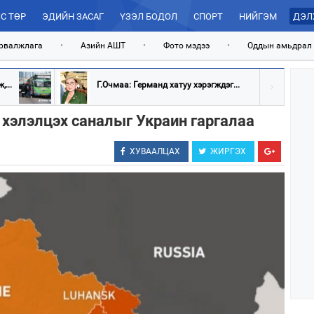
С ТӨР
ЭДИЙН ЗАСАГ
ҮЗЭЛ БОДОЛ
СПОРТ
НИЙГЭМ
ДЭЛ
рвалжлага
•
Азийн АШТ
•
Фото мэдээ
•
Оддын амьдрал
...
Г.Очмаа: Германд хатуу хэрэгждэг...
хэлэлцэх саналыг Украин гаргалаа
ХУВААЛЦАХ
ЖИРГЭХ