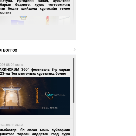
Энхтуяа: Иргэдийн санал, хүсэлтийг
лбарын бодлого, хууль тогтоомжид
сган бодит шийдэлд хүргэхийн төлөө
иллана
Л
БОЛГОХ
 цагийн өмнө өмнө
026-08-04 өмнө
засуулвал жаргал үргэлжид ирнэ
ARKHORUM 360° фестиваль 8-р сарын
23-нд Төв цэнгэлдэх хүрээлэнд болно
 цагийн өмнө өмнө
роо орно, өдөртөө 24-26 хэм дулаан
026-08-03 өмнө
йна
Нямбаатар: Ял авсан мань луйварчин
дэнэтээс төрсөн алдартан гээд сууж