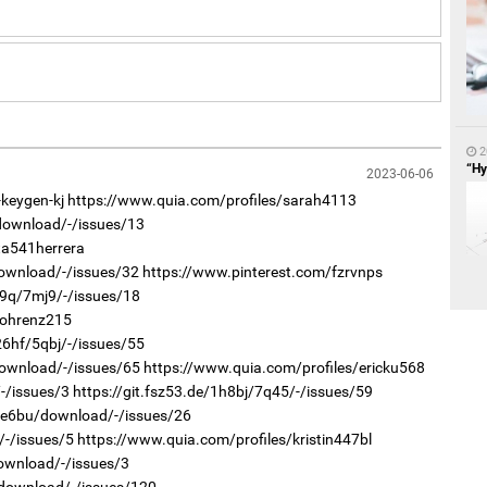
1
БН
АИ
2
хүс
“Ну
2023-06-06
keygen-kj
https://www.quia.com/profiles/sarah4113
/download/-/issues/13
ta541herrera
download/-/issues/32
https://www.pinterest.com/fzrvnps
19q/7mj9/-/issues/18
lohrenz215
26hf/5qbj/-/issues/55
1
2
download/-/issues/65
https://www.quia.com/profiles/ericku568
“Ц
Ав
хэл
со
/-/issues/3
https://git.fsz53.de/1h8bj/7q45/-/issues/59
r/e6bu/download/-/issues/26
/-/issues/5
https://www.quia.com/profiles/kristin447bl
download/-/issues/3