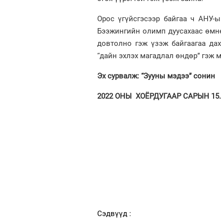
Орос үгүйсгэсээр байгаа ч АНУ
Бээжингийн олимп дуусахаас өмнө
довтолно гэж үзэж байгаагаа дах
“дайн эхлэх магадлал өндөр” гэж 
Эх сурвалж: “Зууны мэдээ” сонин
2022 ОНЫ ХОЁРДУГААР САРЫН 15. 
Сэдвүүд :