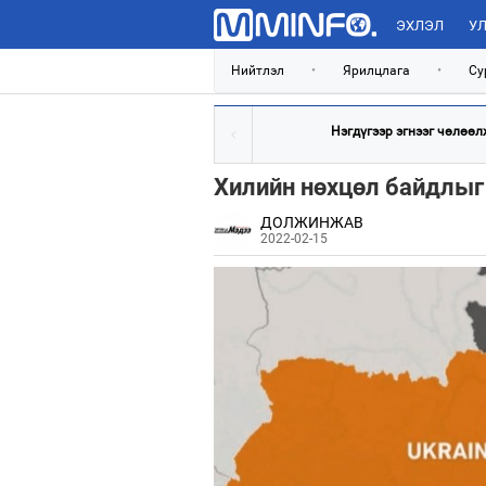
ЭХЛЭЛ
УЛ
Нийтлэл
•
Ярилцлага
•
Су
Нэгдүгээр эгнээг чөлөөлж,
Хилийн нөхцөл байдлыг 
ДОЛЖИНЖАВ
2022-02-15