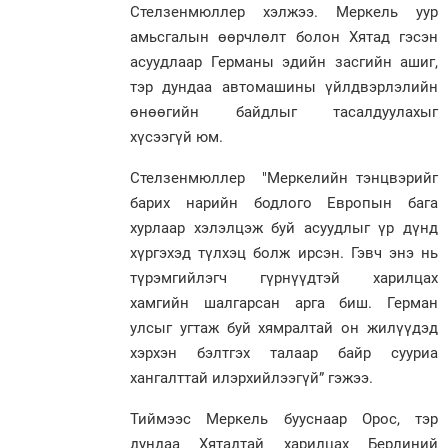
Стелзенмюллер хэлжээ. Меркель уур
амьсгалын өөрчлөлт болон Хятад гэсэн
асуудлаар Германы эдийн засгийн ашиг,
тэр дундаа автомашины үйлдвэрлэлийн
өнөөгийн байдлыг тасалдуулахыг
хүсээгүй юм.
Стелзенмюллер "Меркелийн тэнцвэрийг
барих нарийн бодлого Европын бага
хурлаар хэлэлцэж буй асуудлыг үр дүнд
хүргэхэд түлхэц болж ирсэн. Гэвч энэ нь
түрэмгийлэгч гүрнүүдтэй харилцах
хамгийн шалгарсан арга биш. Герман
улсыг угтаж буй хямралтай он жилүүдэд
хэрхэн бэлтгэх талаар байр сууриа
хангалттай илэрхийлээгүй” гэжээ.
Тиймээс Меркель бууснаар Орос, тэр
дундаа Хятадтай харилцах Берлиний