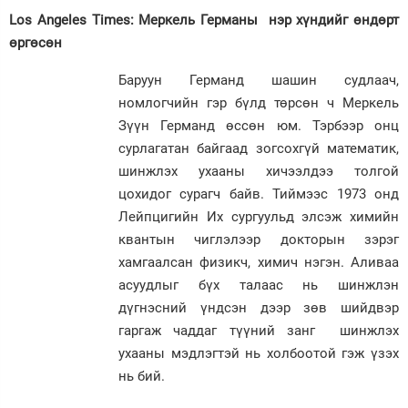
Los Angeles Times: Меркель Германы нэр хүндийг өндөрт
өргөсөн
Баруун Германд шашин судлаач,
номлогчийн гэр бүлд төрсөн ч Меркель
Зүүн Германд өссөн юм. Тэрбээр онц
сурлагатан байгаад зогсохгүй математик,
шинжлэх ухааны хичээлдээ толгой
цохидог сурагч байв. Тиймээс 1973 онд
Лейпцигийн Их сургуульд элсэж химийн
квантын чиглэлээр докторын зэрэг
хамгаалсан физикч, химич нэгэн. Аливаа
асуудлыг бүх талаас нь шинжлэн
дүгнэсний үндсэн дээр зөв шийдвэр
гаргаж чаддаг түүний занг шинжлэх
ухааны мэдлэгтэй нь холбоотой гэж үзэх
нь бий.