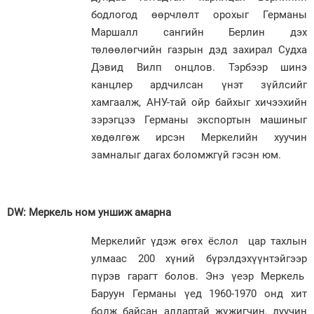
бодлогод өөрчлөлт орохыг Германы
Маршалл сангийн Берлин дэх
төлөөлөгчийн газрын дэд захирал Судха
Дэвид Вилп онцлов. Тэрбээр шинэ
канцлер ардчилсан үнэт зүйлсийг
хамгаалж, АНУ-тай ойр байхыг хичээхийн
зэрэгцээ Германы экспортын машиныг
хөдөлгөж ирсэн Меркелийн хуучин
замналыг дагах боломжгүй гэсэн юм.
DW: Меркель ном уншиж амарна
Меркелийг үдэж өгөх ёслол цар тахлын
улмаас 200 хүний бүрэлдэхүүнтэйгээр
пүрэв гарагт болов. Энэ үеэр Меркель
Баруун Германы үед 1960-1970 онд хит
болж байсан алдартай жүжигчин, дуучин