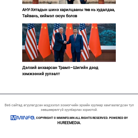
АНУ-Хятадын шинэ харилцааны төв нь худалдаа,
Тайвань, хиймэл оюун болов
Дэлхий анхаарсан Трамп–Шигийн дээд
хэмжээний уулзалт
Веб сайтад агуулагдсан мэдээлэл зохиогчийн эрхийн хуулиар хамгаалагдсан тул
зөвшөөрөлгүй хуулбарлах хориотой.
COPYRIGHT © MMINFO.MN ALL RIGHTS RESERVED. POWERED BY
HUREEMEDIA.