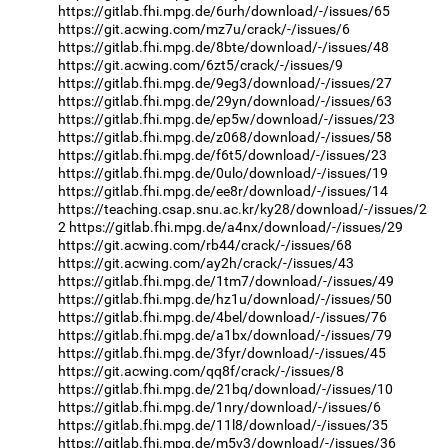
https://gitlab.fhi.mpg.de/6urh/download/-/issues/65
https://git.acwing.com/mz7u/crack/-/issues/6
https://gitlab.fhi.mpg.de/8bte/download/-/issues/48
https://git.acwing.com/6zt5/crack/-/issues/9
https://gitlab.fhi.mpg.de/9eg3/download/-/issues/27
https://gitlab.fhi.mpg.de/29yn/download/-/issues/63
https://gitlab.fhi.mpg.de/ep5w/download/-/issues/23
https://gitlab.fhi.mpg.de/z068/download/-/issues/58
https://gitlab.fhi.mpg.de/f6t5/download/-/issues/23
https://gitlab.fhi.mpg.de/0ulo/download/-/issues/19
https://gitlab.fhi.mpg.de/ee8r/download/-/issues/14
https://teaching.csap.snu.ac.kr/ky28/download/-/issues/2
2
https://gitlab.fhi.mpg.de/a4nx/download/-/issues/29
https://git.acwing.com/rb44/crack/-/issues/68
https://git.acwing.com/ay2h/crack/-/issues/43
https://gitlab.fhi.mpg.de/1tm7/download/-/issues/49
https://gitlab.fhi.mpg.de/hz1u/download/-/issues/50
https://gitlab.fhi.mpg.de/4bel/download/-/issues/76
https://gitlab.fhi.mpg.de/a1bx/download/-/issues/79
https://gitlab.fhi.mpg.de/3fyr/download/-/issues/45
https://git.acwing.com/qq8f/crack/-/issues/8
https://gitlab.fhi.mpg.de/21bq/download/-/issues/10
https://gitlab.fhi.mpg.de/1nry/download/-/issues/6
https://gitlab.fhi.mpg.de/11l8/download/-/issues/35
https://gitlab.fhi.mpg.de/m5v3/download/-/issues/36