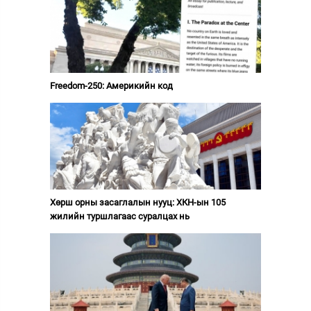
Freedom-250: Америкийн код
Хөрш орны засаглалын нууц: ХКН-ын 105
жилийн туршлагаас суралцах нь