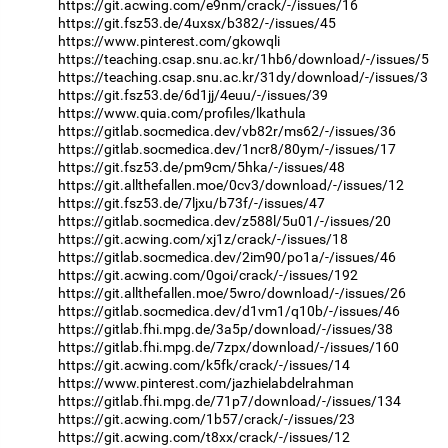
https://git.acwing.com/e9nm/crack/-/issues/16
https://git.fsz53.de/4uxsx/b382/-/issues/45
https://www.pinterest.com/gkowqli
https://teaching.csap.snu.ac.kr/1hb6/download/-/issues/5
https://teaching.csap.snu.ac.kr/31dy/download/-/issues/3
https://git.fsz53.de/6d1jj/4euu/-/issues/39
https://www.quia.com/profiles/lkathula
https://gitlab.socmedica.dev/vb82r/ms62/-/issues/36
https://gitlab.socmedica.dev/1ncr8/80ym/-/issues/17
https://git.fsz53.de/pm9cm/5hka/-/issues/48
https://git.allthefallen.moe/0cv3/download/-/issues/12
https://git.fsz53.de/7ljxu/b73f/-/issues/47
https://gitlab.socmedica.dev/z588l/5u01/-/issues/20
https://git.acwing.com/xj1z/crack/-/issues/18
https://gitlab.socmedica.dev/2im90/po1a/-/issues/46
https://git.acwing.com/0goi/crack/-/issues/192
https://git.allthefallen.moe/5wro/download/-/issues/26
https://gitlab.socmedica.dev/d1vm1/q10b/-/issues/46
https://gitlab.fhi.mpg.de/3a5p/download/-/issues/38
https://gitlab.fhi.mpg.de/7zpx/download/-/issues/160
https://git.acwing.com/k5fk/crack/-/issues/14
https://www.pinterest.com/jazhielabdelrahman
https://gitlab.fhi.mpg.de/71p7/download/-/issues/134
https://git.acwing.com/1b57/crack/-/issues/23
https://git.acwing.com/t8xx/crack/-/issues/12