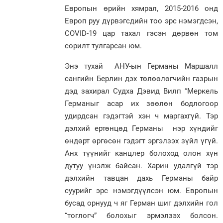
Европын өрийн хямрал, 2015-2016 онд
Европ руу дүрвэгсдийн тоо эрс нэмэгдсэн,
COVID-19 цар тахал гэсэн дөрвөн том
сорилт тулгарсан юм.
Энэ тухай АНУ-ын Германы Маршалл
сангийн Берлин дэх төлөөлөгчийн газрын
дэд захирал Судха Дэвид Вилп “Меркель
Германыг асар их зөөлөн бодлогоор
удирдсан гэдэгтэй хэн ч маргахгүй. Тэр
дэлхий ертөнцөд Германы нэр хүндийг
өндөрт өргөсөн гэдэгт эргэлзэх зүйл үгүй.
Анх түүнийг канцлер болоход олон хүн
дутуу үнэлж байсан. Харин удалгүй тэр
дэлхийн тавцан дахь Германы байр
суурийг эрс нэмэгдүүлсэн юм. Европын
бусад орнууд ч яг Герман шиг дэлхийн гол
“тоглогч” болохыг эрмэлзэх болсон.