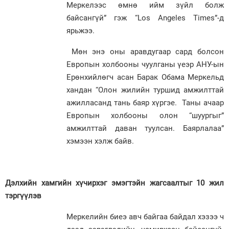
Меркелээс өмнө ийм зүйл болж
байсангүй” гэж “Los Angeles Times”-д
ярьжээ.
Мөн энэ оны аравдугаар сард болсон
Европын холбооны чуулганы үеэр АНУ-ын
Ерөнхийлөгч асан Барак Обама Меркельд
хандан “Олон жилийн туршид амжилттай
ажилласанд тань баяр хүргэе. Таны ачаар
Европын холбооны олон “шуургыг”
амжилттай даван туулсан. Баярлалаа”
хэмээн хэлж байв.
Дэлхийн хамгийн хүчирхэг эмэгтэйн жагсаалтыг 10 жил
тэргүүлэв
Меркелийн биеэ авч байгаа байдал хэзээ ч