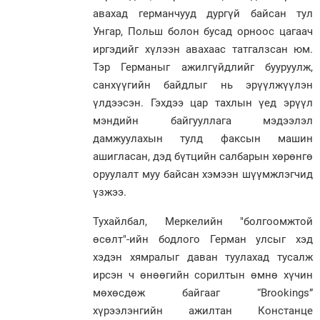
авахад германчууд дургүй байсан тул
Унгар, Польш болон бусад орноос цагаач
иргэдийг хүлээн авахаас татгалзсан юм.
Тэр Германыг ажилгүйдлийг бууруулж,
санхүүгийн байдлыг нь эрүүлжүүлэн
үлдээсэн. Гэхдээ цар тахлын үед эрүүл
мэндийн байгууллага мэдээлэл
дамжуулахын тулд факсын машин
ашигласан, дэд бүтцийн салбарын хөрөнгө
оруулалт муу байсан хэмээн шүүмжлэгчид
үзжээ.
Тухайлбал, Меркелийн "болгоомжтой
өсөлт"-ийн бодлого Герман улсыг хэд
хэдэн хямралыг даван туулахад тусалж
ирсэн ч өнөөгийн сорилтын өмнө хүчин
мөхөсдөж байгааг “Brookings”
хүрээлэнгийн ажилтан Констанце