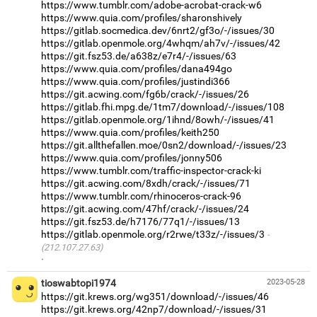
https://www.tumblr.com/adobe-acrobat-crack-w6
https://www.quia.com/profiles/sharonshively
https://gitlab.socmedica.dev/6nrt2/gf3o/-/issues/30
https://gitlab.openmole.org/4whqm/ah7v/-/issues/42
https://git.fsz53.de/a638z/e7r4/-/issues/63
https://www.quia.com/profiles/dana494go
https://www.quia.com/profiles/justindi366
https://git.acwing.com/fg6b/crack/-/issues/26
https://gitlab.fhi.mpg.de/1tm7/download/-/issues/108
https://gitlab.openmole.org/1ihnd/8owh/-/issues/41
https://www.quia.com/profiles/keith250
https://git.allthefallen.moe/0sn2/download/-/issues/23
https://www.quia.com/profiles/jonny506
https://www.tumblr.com/traffic-inspector-crack-ki
https://git.acwing.com/8xdh/crack/-/issues/71
https://www.tumblr.com/rhinoceros-crack-96
https://git.acwing.com/47hf/crack/-/issues/24
https://git.fsz53.de/h7176/77q1/-/issues/13
https://gitlab.openmole.org/r2rwe/t33z/-/issues/3
(212.107.27.63)
·
tioswabtopi1974
2023-05-28
https://git.krews.org/wg351/download/-/issues/46
https://git.krews.org/42np7/download/-/issues/31