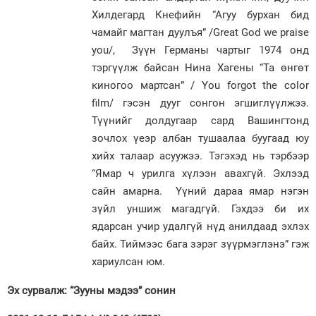
Хилдегард Кнефийн “Агуу бурхан бид
чамайг магтан дуулъя” /Great God we praise
you/, Зүүн Германы чартыг 1974 онд
тэргүүлж байсан Нина Хагены “Та өнгөт
киногоо мартсан” / You forgot the color
film/ гэсэн дууг сонгон эгшиглүүлжээ.
Түүнийг долдугаар сард Вашингтонд
зочлох үеэр албан тушаалаа буугаад юу
хийх талаар асуужээ. Тэгэхэд нь тэрбээр
“Ямар ч урилга хүлээн авахгүй. Эхлээд
сайн амарна. Үүний дараа ямар нэгэн
зүйл уншиж магадгүй. Гэхдээ би их
ядарсан учир удалгүй нүд анилдаад эхлэх
байх. Тиймээс бага зэрэг зүүрмэглэнэ” гэж
хариулсан юм.
Эх сурвалж: “Зууны мэдээ” сонин