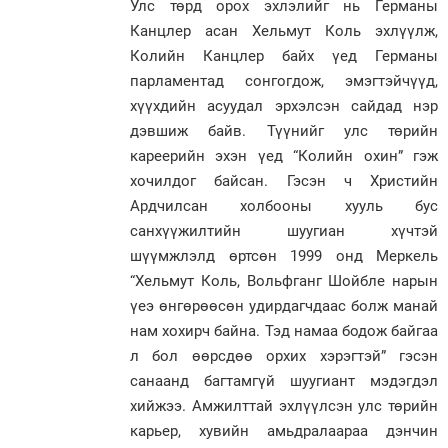
Улс төрд орох эхлэлийг нь Германы
Канцлер асан Хельмут Коль эхлүүлж,
Колийн Канцлер байх үед Германы
парламентад сонгогдож, эмэгтэйчүүд,
хүүхдийн асуудал эрхэлсэн сайдад нэр
дэвшиж байв. Түүнийг улс төрийн
кареерийн эхэн үед “Колийн охин” гэж
хочилдог байсан. Гэсэн ч Христийн
Ардчилсан холбооны хууль бус
санхүүжилтийн шуугиан хүчтэй
шүүмжлэлд өртсөн 1999 онд Меркель
“Хельмут Коль, Вольфганг Шойбле нарын
үеэ өнгөрөөсөн удирдагчдаас болж манай
нам хохирч байна. Тэд намаа бодож байгаа
л бол өөрсдөө орхих хэрэгтэй” гэсэн
санаанд багтамгүй шуугиант мэдэгдэл
хийжээ. Амжилттай эхлүүлсэн улс төрийн
карьер, хувийн амьдралаараа дэнчин