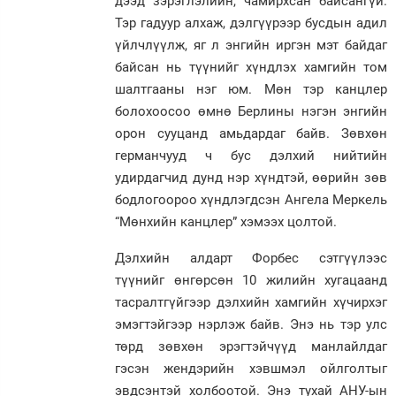
дээд зэрэглэлийн, чамирхсан байсангүй.
Тэр гадуур алхаж, дэлгүүрээр бусдын адил
үйлчлүүлж, яг л энгийн иргэн мэт байдаг
байсан нь түүнийг хүндлэх хамгийн том
шалтгааны нэг юм. Мөн тэр канцлер
болохоосоо өмнө Берлины нэгэн энгийн
орон сууцанд амьдардаг байв. Зөвхөн
германчууд ч бус дэлхий нийтийн
удирдагчид дунд нэр хүндтэй, өөрийн зөв
бодлогоороо хүндлэгдсэн Ангела Меркель
“Мөнхийн канцлер” хэмээх цолтой.
Дэлхийн алдарт Форбес сэтгүүлээс
түүнийг өнгөрсөн 10 жилийн хугацаанд
тасралтгүйгээр дэлхийн хамгийн хүчирхэг
эмэгтэйгээр нэрлэж байв. Энэ нь тэр улс
төрд зөвхөн эрэгтэйчүүд манлайлдаг
гэсэн жендэрийн хэвшмэл ойлголтыг
эвдсэнтэй холбоотой. Энэ тухай АНУ-ын