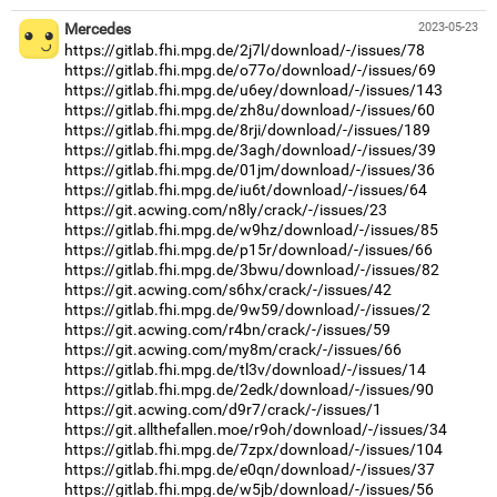
Mercedes
2023-05-23
https://gitlab.fhi.mpg.de/2j7l/download/-/issues/78
https://gitlab.fhi.mpg.de/o77o/download/-/issues/69
https://gitlab.fhi.mpg.de/u6ey/download/-/issues/143
https://gitlab.fhi.mpg.de/zh8u/download/-/issues/60
https://gitlab.fhi.mpg.de/8rji/download/-/issues/189
https://gitlab.fhi.mpg.de/3agh/download/-/issues/39
https://gitlab.fhi.mpg.de/01jm/download/-/issues/36
https://gitlab.fhi.mpg.de/iu6t/download/-/issues/64
https://git.acwing.com/n8ly/crack/-/issues/23
https://gitlab.fhi.mpg.de/w9hz/download/-/issues/85
https://gitlab.fhi.mpg.de/p15r/download/-/issues/66
https://gitlab.fhi.mpg.de/3bwu/download/-/issues/82
https://git.acwing.com/s6hx/crack/-/issues/42
https://gitlab.fhi.mpg.de/9w59/download/-/issues/2
https://git.acwing.com/r4bn/crack/-/issues/59
https://git.acwing.com/my8m/crack/-/issues/66
https://gitlab.fhi.mpg.de/tl3v/download/-/issues/14
https://gitlab.fhi.mpg.de/2edk/download/-/issues/90
https://git.acwing.com/d9r7/crack/-/issues/1
https://git.allthefallen.moe/r9oh/download/-/issues/34
https://gitlab.fhi.mpg.de/7zpx/download/-/issues/104
https://gitlab.fhi.mpg.de/e0qn/download/-/issues/37
https://gitlab.fhi.mpg.de/w5jb/download/-/issues/56