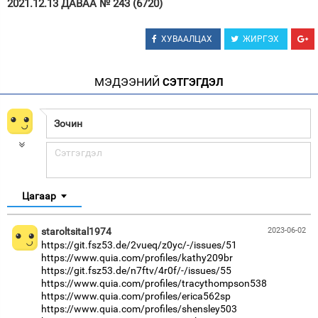
2021.12.13 ДАВАА № 243 (6720)
ХУВААЛЦАХ
ЖИРГЭХ
МЭДЭЭНИЙ
СЭТГЭГДЭЛ
Цагаар
staroltsital1974
2023-06-02
https://git.fsz53.de/2vueq/z0yc/-/issues/51
https://www.quia.com/profiles/kathy209br
https://git.fsz53.de/n7ftv/4r0f/-/issues/55
https://www.quia.com/profiles/tracythompson538
https://www.quia.com/profiles/erica562sp
https://www.quia.com/profiles/shensley503