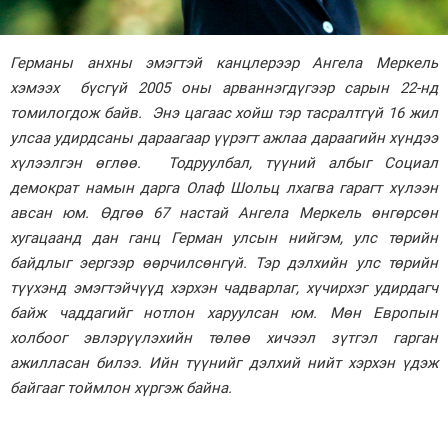
Зурхай
Германы анхны эмэгтэй канцлерээр Ангела Меркель
хэмээх бүсгүй 2005 оны арваннэгдүгээр сарын 22-нд
томилогдож байв. Энэ цагаас хойш тэр тасралтгүй 16 жил
улсаа удирдсаны дараагаар үүрэгт ажлаа дараагийн хүндээ
хүлээлгэн өглөө. Тодруулбал, түүний албыг Социал
демократ намын дарга Олаф Шольц лхагва гарагт хүлээн
авсан юм. Өдгөө 67 настай Ангела Меркель өнгөрсөн
хугацаанд дан ганц Герман улсын нийгэм, улс төрийн
байдлыг эергээр өөрчилсөнгүй. Тэр дэлхийн улс төрийн
түүхэнд эмэгтэйчүүд хэрхэн чадварлаг, хүчирхэг удирдагч
байж чаддагийг нотлон харуулсан юм. Мөн Европын
холбоог эвлэрүүлэхийн төлөө хичээл зүтгэл гарган
ажилласан билээ. Ийн түүнийг дэлхий нийт хэрхэн үдэж
байгааг тоймлон хүргэж байна.