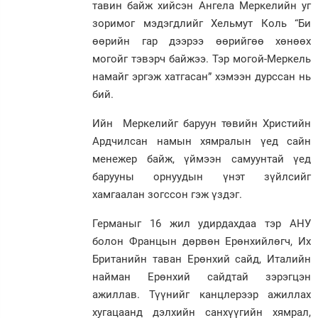
тавин байж хийсэн Ангела Меркелийн уг
зоримог мэдэгдлийг Хельмут Коль “Би
өөрийн гар дээрээ өөрийгөө хөнөөх
могойг тэвэрч байжээ. Тэр могой-Меркель
намайг эргэж хатгасан” хэмээн дурссан нь
бий.
Ийн Меркелийг баруун төвийн Христийн
Ардчилсан намын хямралын үед сайн
менежер байж, үймээн самуунтай үед
барууны орнуудын үнэт зүйлсийг
хамгаалан зогссон гэж үздэг.
Германыг 16 жил удирдахдаа тэр АНУ
болон Францын дөрвөн Ерөнхийлөгч, Их
Британийн таван Ерөнхий сайд, Италийн
найман Ерөнхий сайдтай зэрэгцэн
ажиллав. Түүнийг канцлерээр ажиллах
хугацаанд дэлхийн санхүүгийн хямрал,