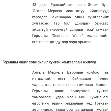
43 дахь Ерөнхийлөгч асан Жорж Буш
“Ангела Меркель маш хатуу шийдвэрүүд
гаргадаг байснаараа олны хүндлэлийг
хүлээсэн. Тэр бол удирдагч байхаас
айдаггүй энэрэнгүй удирдагч юм” хэмээн
Германы “Deutsche Welle” мэдээллийн
агентлагт долдугаар сард ярьжээ.
Германы ашиг сонирхлыг хүчтэй хамгаалсан жилүүд
Ангела Меркель Европын холбоог эв
нэгдэлтэй, нягт байлгахын төлөө
чадлынхаа хэрээр хичээн зүтгэсэн боловч
Германы ашиг сонирхлоо хүчтэй
хамгаалсан удаа олон бий. Тухайлбал,
еврогийн өрийн хямралын үед Гректэй
зөрчилдөж, Европоос цагаачдыг хүлээн