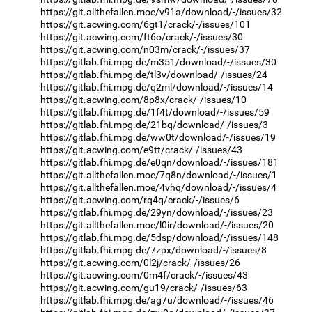
https://git.allthefallen.moe/v91a/download/-/issues/32
https://git.acwing.com/6gt1/crack/-/issues/101
https://git.acwing.com/ft6o/crack/-/issues/30
https://git.acwing.com/n03m/crack/-/issues/37
https://gitlab.fhi.mpg.de/m351/download/-/issues/30
https://gitlab.fhi.mpg.de/tl3v/download/-/issues/24
https://gitlab.fhi.mpg.de/q2ml/download/-/issues/14
https://git.acwing.com/8p8x/crack/-/issues/10
https://gitlab.fhi.mpg.de/1f4t/download/-/issues/59
https://gitlab.fhi.mpg.de/21bq/download/-/issues/3
https://gitlab.fhi.mpg.de/ww0t/download/-/issues/19
https://git.acwing.com/e9tt/crack/-/issues/43
https://gitlab.fhi.mpg.de/e0qn/download/-/issues/181
https://git.allthefallen.moe/7q8n/download/-/issues/1
https://git.allthefallen.moe/4vhq/download/-/issues/4
https://git.acwing.com/rq4q/crack/-/issues/6
https://gitlab.fhi.mpg.de/29yn/download/-/issues/23
https://git.allthefallen.moe/l0ir/download/-/issues/20
https://gitlab.fhi.mpg.de/5dsp/download/-/issues/148
https://gitlab.fhi.mpg.de/7zpx/download/-/issues/8
https://git.acwing.com/0l2j/crack/-/issues/26
https://git.acwing.com/0m4f/crack/-/issues/43
https://git.acwing.com/gu19/crack/-/issues/63
https://gitlab.fhi.mpg.de/ag7u/download/-/issues/46