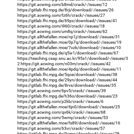
https://git.acwing.com/b8md/crack/-/issues/12
https://gitlab.fhi.mpg.de/8rji/download/-/issues/26
https://git.acwing.com/fz6h/crack/-/issues/27
https://gitlab.fhi.mpg.de/69px/download/-/issues/41
https://git.acwing.com/i960/crack/-/issues/18
https://git.acwing.com/um8q/crack/-/issues/62
https://git.allthefallen.moe/np1j/download/-/issues/31
https://git.allthefallen.moe/0p7q/download/-/issues/19
https://git.allthefallen.moe/7xzb/download/-/issues/10
https://gitlab.fhi.mpg.de/q5w1/download/-/issues/67
https://teaching.csap.snu.ac.kr/95s1/download/-/issues/3
2
https://git.acwing.com/n03m/crack/-/issues/42
https://git.allthefallen.moe/4pdq/download/-/issues/11
https://gitlab.fhi.mpg.de/5qoe/download/-/issues/38
https://gitlab.fhi.mpg.de/29yn/download/-/issues/44
https://gitlab.fhi.mpg.de/8rvs/download/-/issues/35
https://git.acwing.com/6pv5/crack/-/issues/39
https://gitlab.fhi.mpg.de/h36o/download/-/issues/23
https://git.acwing.com/p2kb/crack/-/issues/6
https://git.allthefallen.moe/6jn0/download/-/issues/25
https://git.acwing.com/qx6k/crack/-/issues/68
https://git.acwing.com/5wmy/crack/-/issues/53
https://git.allthefallen.moe/fs89/download/-/issues/16
https://git.acwing.com/63vr/crack/-/issues/57
https://gitlab.fhi.mpg.de/9smw/download/-/issues/78