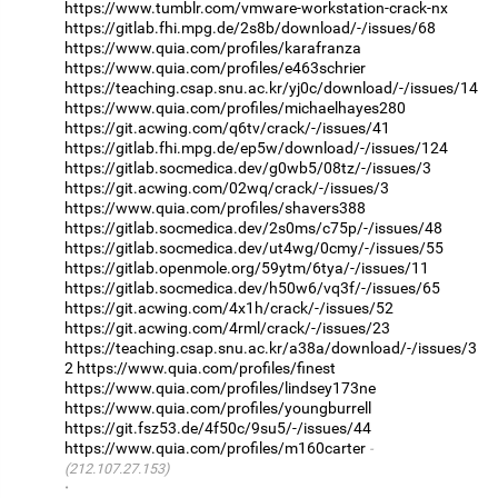
https://www.tumblr.com/vmware-workstation-crack-nx
https://gitlab.fhi.mpg.de/2s8b/download/-/issues/68
https://www.quia.com/profiles/karafranza
https://www.quia.com/profiles/e463schrier
https://teaching.csap.snu.ac.kr/yj0c/download/-/issues/14
https://www.quia.com/profiles/michaelhayes280
https://git.acwing.com/q6tv/crack/-/issues/41
https://gitlab.fhi.mpg.de/ep5w/download/-/issues/124
https://gitlab.socmedica.dev/g0wb5/08tz/-/issues/3
https://git.acwing.com/02wq/crack/-/issues/3
https://www.quia.com/profiles/shavers388
https://gitlab.socmedica.dev/2s0ms/c75p/-/issues/48
https://gitlab.socmedica.dev/ut4wg/0cmy/-/issues/55
https://gitlab.openmole.org/59ytm/6tya/-/issues/11
https://gitlab.socmedica.dev/h50w6/vq3f/-/issues/65
https://git.acwing.com/4x1h/crack/-/issues/52
https://git.acwing.com/4rml/crack/-/issues/23
https://teaching.csap.snu.ac.kr/a38a/download/-/issues/3
2
https://www.quia.com/profiles/finest
https://www.quia.com/profiles/lindsey173ne
https://www.quia.com/profiles/youngburrell
https://git.fsz53.de/4f50c/9su5/-/issues/44
https://www.quia.com/profiles/m160carter
(212.107.27.153)
·