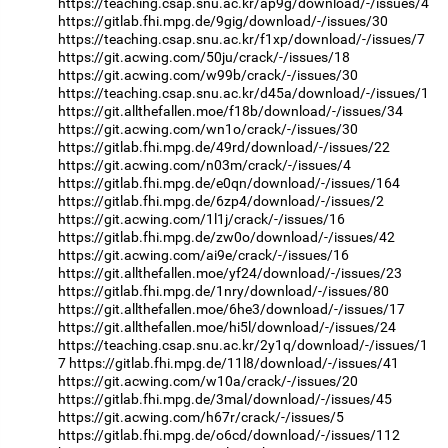
https://teaching.csap.snu.ac.kr/ap9g/download/-/issues/4
https://gitlab.fhi.mpg.de/9gig/download/-/issues/30
https://teaching.csap.snu.ac.kr/f1xp/download/-/issues/7
https://git.acwing.com/50ju/crack/-/issues/18
https://git.acwing.com/w99b/crack/-/issues/30
https://teaching.csap.snu.ac.kr/d45a/download/-/issues/1
https://git.allthefallen.moe/f18b/download/-/issues/34
https://git.acwing.com/wn1o/crack/-/issues/30
https://gitlab.fhi.mpg.de/49rd/download/-/issues/22
https://git.acwing.com/n03m/crack/-/issues/4
https://gitlab.fhi.mpg.de/e0qn/download/-/issues/164
https://gitlab.fhi.mpg.de/6zp4/download/-/issues/2
https://git.acwing.com/1l1j/crack/-/issues/16
https://gitlab.fhi.mpg.de/zw0o/download/-/issues/42
https://git.acwing.com/ai9e/crack/-/issues/16
https://git.allthefallen.moe/yf24/download/-/issues/23
https://gitlab.fhi.mpg.de/1nry/download/-/issues/80
https://git.allthefallen.moe/6he3/download/-/issues/17
https://git.allthefallen.moe/hi5l/download/-/issues/24
https://teaching.csap.snu.ac.kr/2y1q/download/-/issues/1
7
https://gitlab.fhi.mpg.de/11l8/download/-/issues/41
https://git.acwing.com/w10a/crack/-/issues/20
https://gitlab.fhi.mpg.de/3mal/download/-/issues/45
https://git.acwing.com/h67r/crack/-/issues/5
https://gitlab.fhi.mpg.de/o6cd/download/-/issues/112