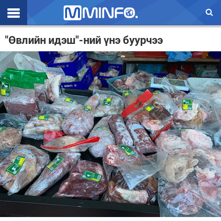
Эхлэл
"Өвлийн идэш"-ний үнэ буурчээ
Цаг агаар
Валют ханш
Улс төр
Эдийн засаг
Үзэл бодол
Спорт
Нийгэм
Дэлхий
Энтертайнмэнт