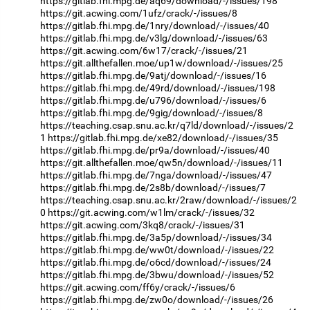
https://gitlab.fhi.mpg.de/aq69/download/-/issues/198
https://git.acwing.com/1ufz/crack/-/issues/8
https://gitlab.fhi.mpg.de/1nry/download/-/issues/40
https://gitlab.fhi.mpg.de/v3lg/download/-/issues/63
https://git.acwing.com/6w17/crack/-/issues/21
https://git.allthefallen.moe/up1w/download/-/issues/25
https://gitlab.fhi.mpg.de/9atj/download/-/issues/16
https://gitlab.fhi.mpg.de/49rd/download/-/issues/198
https://gitlab.fhi.mpg.de/u796/download/-/issues/6
https://gitlab.fhi.mpg.de/9gig/download/-/issues/8
https://teaching.csap.snu.ac.kr/q7ld/download/-/issues/2
1
https://gitlab.fhi.mpg.de/xe82/download/-/issues/35
https://gitlab.fhi.mpg.de/pr9a/download/-/issues/40
https://git.allthefallen.moe/qw5n/download/-/issues/11
https://gitlab.fhi.mpg.de/7nga/download/-/issues/47
https://gitlab.fhi.mpg.de/2s8b/download/-/issues/7
https://teaching.csap.snu.ac.kr/2raw/download/-/issues/2
0
https://git.acwing.com/w1lm/crack/-/issues/32
https://git.acwing.com/3kq8/crack/-/issues/31
https://gitlab.fhi.mpg.de/3a5p/download/-/issues/34
https://gitlab.fhi.mpg.de/ww0t/download/-/issues/22
https://gitlab.fhi.mpg.de/o6cd/download/-/issues/24
https://gitlab.fhi.mpg.de/3bwu/download/-/issues/52
https://git.acwing.com/ff6y/crack/-/issues/6
https://gitlab.fhi.mpg.de/zw0o/download/-/issues/26