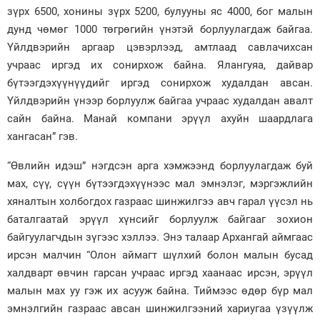
зүрх 6500, хонины зүрх 5200, булууны яс 4000, бог малын
дунд чөмөг 1000 төгрөгийн үнэтэй борлуулагдаж байгаа.
Үйлдвэрийн аргаар цэвэрлээд, амтлаад савлачихсан
учраас иргэд их сонирхож байна. Ялангуяа, дайвар
бүтээгдэхүүнүүдийг иргэд сонирхож худалдан авсан.
Үйлдвэрийн үнээр борлуулж байгаа учраас худалдан авалт
сайн байна. Манай компани эрүүл ахуйн шаардлага
хангасан” гэв.
“Өвлийн идэш” нэгдсэн арга хэмжээнд борлуулагдаж буй
мах, сүү, сүүн бүтээгдэхүүнээс мал эмнэлэг, мэргэжлийн
хяналтын холбогдох газраас шинжилгээ авч гарал үүсэл нь
баталгаатай эрүүл хүнсийг борлуулж байгааг зохион
байгуулагчдын зүгээс хэллээ. Энэ талаар Архангай аймгаас
ирсэн малчин “Олон аймагт шүлхий болон малын бусад
халдварт өвчин гарсан учраас иргэд хаанаас ирсэн, эрүүл
малын мах уу гэж их асууж байна. Тиймээс өдөр бүр мал
эмнэлгийн газраас авсан шинжилгээний хариугаа үзүүлж