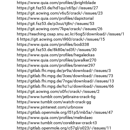
https://www.quia.com/profiles/jbrightblade
https://git.fsz53.de/hd1qu/c65p/-/issues/27
https://git.acwing.com/v6u5/crack/-/issues/23
https://www.quia.com/profiles/dapictorial
https://git.fsz53.de/p3xui/tj8n/-/issues/53
https://git.acwing.com/7kpe/crack/-/issues/26
https://teaching.csap.snu.ac.kr/6og5/download/-/issues/1
6
https://git.acwing.com/i960/crack/-/issues/15
https://www.quia.com/profiles/bodi338
https://git.fsz53.de/8k80e/sd3f/-/issues/30
https://www.quia.com/profiles/hegaleckas
https://www.quia.com/profiles/juwalker270
https://www.quia.com/profiles/brenner297
https://gitlab.fhi.mpg.de/pr9a/download/-/issues/3
https://gitlab.fhi.mpg.de/3ces/download/-/issues/73
https://gitlab.fhi.mpg.de/7nga/download/-/issues/13
https://gitlab.fhi.mpg.de/hz1u/download/-/issues/66
https://git.acwing.com/o0fv/crack/-/issues/2
https://www.tumblr.com/jetbrains-crack-6g
https://www.tumblr.com/watch-crack-gg
https://www.pinterest.com/urbnoxw
https://gitlab.openmole.org/l51p5/mb5a/-/issues/47
https://www.quia.com/profiles/melindaec
https://www.tumblr.com/coreldraw-crack-t3
https://gitlab.openmole.org/c57gl/o023/-/issues/11