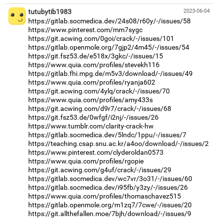
tutubytib1983
2023-06-04
https://gitlab.socmedica.dev/24s08/r60y/-/issues/58
https://www.pinterest.com/mm7sygc
https://git.acwing.com/0goi/crack/-/issues/101
https://gitlab.openmole.org/7gjp2/4m45/-/issues/54
https://git.fsz53.de/e518x/3gkc/-/issues/15
https://www.quia.com/profiles/stevekh116
https://gitlab.fhi.mpg.de/m5v3/download/-/issues/49
https://www.quia.com/profiles/ryanja602
https://git.acwing.com/4ylq/crack/-/issues/70
https://www.quia.com/profiles/amy433s
https://git.acwing.com/d9r7/crack/-/issues/68
https://git.fsz53.de/0wfgf/i2nj/-/issues/26
https://www.tumblr.com/clarity-crack-hw
https://gitlab.socmedica.dev/5lndc/1ppu/-/issues/7
https://teaching.csap.snu.ac.kr/a4oo/download/-/issues/2
https://www.pinterest.com/clyderoldan0573
https://www.quia.com/profiles/rgopie
https://git.acwing.com/g4uf/crack/-/issues/29
https://gitlab.socmedica.dev/wc7vr/3o31/-/issues/60
https://gitlab.socmedica.dev/i95fb/y3zy/-/issues/26
https://www.quia.com/profiles/thomaschavez515
https://gitlab.openmole.org/m1zq7/7cwe/-/issues/20
https://git.allthefallen.moe/7bjh/download/-/issues/9