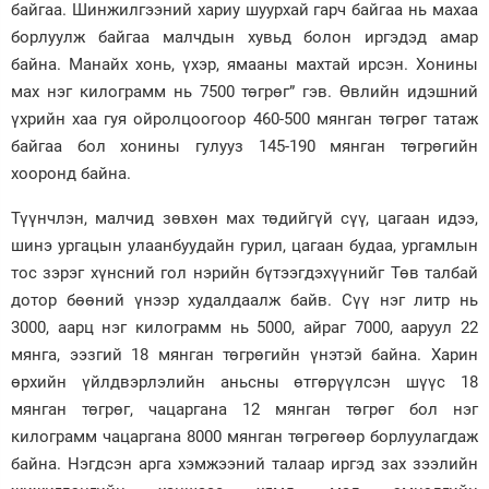
байгаа. Шинжилгээний хариу шуурхай гарч байгаа нь махаа
борлуулж байгаа малчдын хувьд болон иргэдэд амар
байна. Манайх хонь, үхэр, ямааны махтай ирсэн. Хонины
мах нэг килограмм нь 7500 төгрөг” гэв. Өвлийн идэшний
үхрийн хаа гуя ойролцоогоор 460-500 мянган төгрөг татаж
байгаа бол хонины гулууз 145-190 мянган төгрөгийн
хооронд байна.
Түүнчлэн, малчид зөвхөн мах төдийгүй сүү, цагаан идээ,
шинэ ургацын улаанбуудайн гурил, цагаан будаа, ургамлын
тос зэрэг хүнсний гол нэрийн бүтээгдэхүүнийг Төв талбай
дотор бөөний үнээр худалдаалж байв. Сүү нэг литр нь
3000, аарц нэг килограмм нь 5000, айраг 7000, ааруул 22
мянга, ээзгий 18 мянган төгрөгийн үнэтэй байна. Харин
өрхийн үйлдвэрлэлийн аньсны өтгөрүүлсэн шүүс 18
мянган төгрөг, чацаргана 12 мянган төгрөг бол нэг
килограмм чацаргана 8000 мянган төгрөгөөр борлуулагдаж
байна. Нэгдсэн арга хэмжээний талаар иргэд зах зээлийн