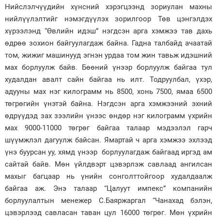
Нийслэлчүүдийн хүнсний хэрэгцээнд зориулан махны
Зурхай
нийлүүлэлтийг нэмэгдүүлэх зорилгоор Төв цэнгэлдэх
хүрээлэнд “Өвлийн идэш” нэгдсэн арга хэмжээ тав дахь
өдрөө зохион байгуулагдаж байна. Гадна талбайд ачаатай
том, жижиг машинууд эгнэн урдаа том жин тавьж идэшний
мах борлуулж байв. Бөөний үнээр борлуулж байгаа тул
худалдан авалт сайн байгаа нь илт. Тодруулбал, үхэр,
адууны мах нэг килограмм нь 8500, хонь 7500, ямаа 6500
төгрөгийн үнэтэй байна. Нэгдсэн арга хэмжээний эхний
өдрүүдэд зах зээлийн үнээс өндөр нэг килограмм үхрийн
мах 9000-11000 төгрөг байгаа талаар мэдээлэл гарч
шүүмжлэл дагуулж байсан. Ямартай ч арга хэмжээ эхлээд
үнэ буурсан уу, хямд үнээр борлуулагдаж байгаад иргэд ам
сайтай байв. Мөн үйлдвэрт цэвэрлэж савлаад ангилсан
махыг багцаар нь үнийн сонголттойгоор худалдаалж
байгаа аж. Энэ талаар “Цалуут импекс” компанийн
борлуулалтын менежер С.Баяржаргал “Чанахад бэлэн,
цэвэрлээд савласан таван цул 16000 төгрөг. Мөн үхрийн