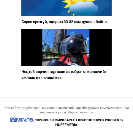
Бороо орохгүй, өдөртөө 30-32 хэм дулаан байна
Ноцтой зөрчил гаргасан автобусны жолоочийг
ажлаас нь чөлөөлжээ
Веб сайтад агуулагдсан мэдээлэл зохиогчийн эрхийн хуулиар хамгаалагдсан тул
зөвшөөрөлгүй хуулбарлах хориотой.
COPYRIGHT © MMINFO.MN ALL RIGHTS RESERVED. POWERED BY
HUREEMEDIA.