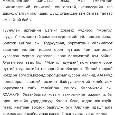
жижиглэнгийн ханшаас хямд, мал эмнэлгийн
шинжилгээний бичигтэй, сонголттой, ченжүүдийн гар
дамжуулалгүй малчдаас шууд худалдан авч байгаа талаар
ам сайтай байв.
Түүнчлэн иргэдийн цагийг хэмнэх үүднээс “Монгол
шуудан” компанитай хамтран хүргэлтийн үйлчилгээг санал
болгож байгаа аж. Тодруулбал, хүргэлтийн үйлчилгээг
ашиглан өвлийн идшээ орон нутгаас Төв цэнгэлдэх
хүрээлэн хүртэл хүргүүлэн авах боломжтой юм байна.
Хүргэлтээр авах бол “Монгол шуудан” компанийн орон
нутгийн хүргэлтийн тээвэртэй холбогдоно. “Өвлийн идэш”
нэгдсэн арга хэмжээнд оролцохыг хүссэн малчид, ААН-үүд
зөвшөөрөл авахгүй, зохион байгуулагчидтай холбогдож
борлуулалт хийх талбайгаа сонгох боломжтой аж.
ХХААХҮЯ, Улаанбаатар хотын захирагчийн ажлын алба,
орон нутгийн удирдлагууд болон Хүнс, хөдөө аж ахуйн
газар хамтран зохион байгуулж буй “Өвлийн идэш” арга
хэмжээ арванхоёрдугаар сарын 2-ныг хүртэл үргэлжилнэ.