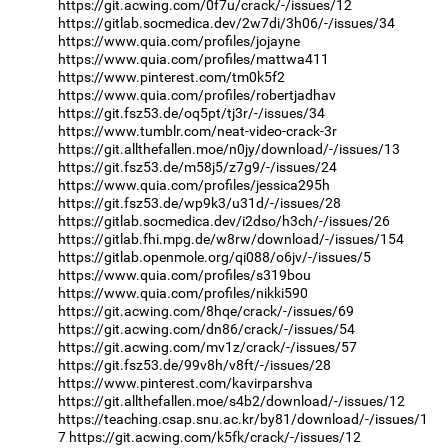
https://git.acwing.com/0f7u/crack/-/issues/12
https://gitlab.socmedica.dev/2w7di/3h06/-/issues/34
https://www.quia.com/profiles/jojayne
https://www.quia.com/profiles/mattwa411
https://www.pinterest.com/tm0k5f2
https://www.quia.com/profiles/robertjadhav
https://git.fsz53.de/oq5pt/tj3r/-/issues/34
https://www.tumblr.com/neat-video-crack-3r
https://git.allthefallen.moe/n0jy/download/-/issues/13
https://git.fsz53.de/m58j5/z7g9/-/issues/24
https://www.quia.com/profiles/jessica295h
https://git.fsz53.de/wp9k3/u31d/-/issues/28
https://gitlab.socmedica.dev/i2dso/h3ch/-/issues/26
https://gitlab.fhi.mpg.de/w8rw/download/-/issues/154
https://gitlab.openmole.org/qi088/o6jv/-/issues/5
https://www.quia.com/profiles/s319bou
https://www.quia.com/profiles/nikki590
https://git.acwing.com/8hqe/crack/-/issues/69
https://git.acwing.com/dn86/crack/-/issues/54
https://git.acwing.com/mv1z/crack/-/issues/57
https://git.fsz53.de/99v8h/v8ft/-/issues/28
https://www.pinterest.com/kavirparshva
https://git.allthefallen.moe/s4b2/download/-/issues/12
https://teaching.csap.snu.ac.kr/by81/download/-/issues/1
7
https://git.acwing.com/k5fk/crack/-/issues/12