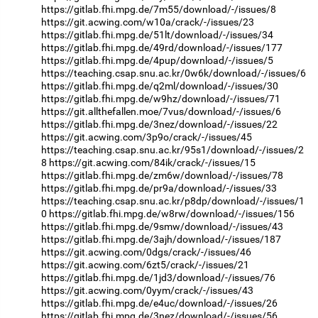
https://gitlab.fhi.mpg.de/7m55/download/-/issues/8
https://git.acwing.com/w10a/crack/-/issues/23
https://gitlab.fhi.mpg.de/51lt/download/-/issues/34
https://gitlab.fhi.mpg.de/49rd/download/-/issues/177
https://gitlab.fhi.mpg.de/4pup/download/-/issues/5
https://teaching.csap.snu.ac.kr/0w6k/download/-/issues/6
https://gitlab.fhi.mpg.de/q2ml/download/-/issues/30
https://gitlab.fhi.mpg.de/w9hz/download/-/issues/71
https://git.allthefallen.moe/7vus/download/-/issues/6
https://gitlab.fhi.mpg.de/3nez/download/-/issues/22
https://git.acwing.com/3p9o/crack/-/issues/45
https://teaching.csap.snu.ac.kr/95s1/download/-/issues/2
8
https://git.acwing.com/84ik/crack/-/issues/15
https://gitlab.fhi.mpg.de/zm6w/download/-/issues/78
https://gitlab.fhi.mpg.de/pr9a/download/-/issues/33
https://teaching.csap.snu.ac.kr/p8dp/download/-/issues/1
0
https://gitlab.fhi.mpg.de/w8rw/download/-/issues/156
https://gitlab.fhi.mpg.de/9smw/download/-/issues/43
https://gitlab.fhi.mpg.de/3ajh/download/-/issues/187
https://git.acwing.com/0dgs/crack/-/issues/46
https://git.acwing.com/6zt5/crack/-/issues/21
https://gitlab.fhi.mpg.de/1jd3/download/-/issues/76
https://git.acwing.com/0yym/crack/-/issues/43
https://gitlab.fhi.mpg.de/e4uc/download/-/issues/26
https://gitlab.fhi.mpg.de/3nez/download/-/issues/56