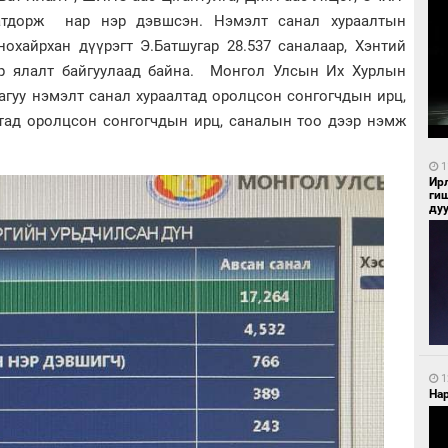
Батдорж нар нэр дэвшсэн. Нэмэлт санал хураалтын
охайрхан дүүрэгт Э.Батшугар 28.537 саналаар, Хэнтий
ар ялалт байгуулаад байна. Монгол Улсын Их Хурлын
агуу нэмэлт санал хураалтад оролцсон сонгогчдын ирц,
лтад оролцсон сонгогчдын ирц, саналын тоо дээр нэмж
1
Ир
ги
ду
1
Нар