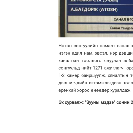
Нөхөн сонгуулийн нэмэлт санал 
нэгэн адил нам, эвсэл, нэр дэвши
хяналтын тооллого явуулан алб
сонгуульд нийт 1271 ажиглагч оро
1-2 камер байршуулж, хяналтын 
дэвшигчдийн итгэмжлэгдсэн төлө
ерөнхий хороо өнөөдөр хуралдаж 
Эх сурвалж: "Зууны мэдээ" сонин 2