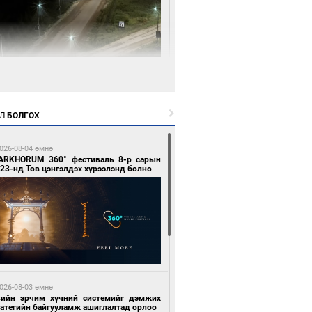
2 цагийн өмнө өмнө
нгол Улсын волейболын шигшээ баг
өөдөр Хятадын эсрэг тоглоно
Л
БОЛГОХ
026-08-04 өмнө
ARKHORUM 360° фестиваль 8-р сарын
23-нд Төв цэнгэлдэх хүрээлэнд болно
2 цагийн өмнө өмнө
өөдөр сондгой тоогоор төгссөн улсын
гаартай автомашинтай иргэдэд шатахуун
гоно
026-08-03 өмнө
вийн эрчим хүчний системийг дэмжих
ратегийн байгууламж ашиглалтад орлоо