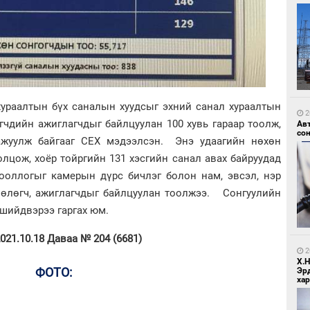
1
УИ
тэн
хураалтын бүх саналын хуудсыг эхний санал хураалтын
2
гчдийн ажиглагчдыг байлцуулан 100 хувь гараар тоолж,
Ав
со
ажуулж байгааг СЕХ мэдээлсэн. Энэ удаагийн нөхөн
лцож, хоёр тойргийн 131 хэсгийн санал авах байруудад
тооллогыг камерын дүрс бичлэг болон нам, эвсэл, нэр
өлөгч, ажиглагчдыг байлцуулан тоолжээ. Сонгуулийн
1
Зу
шийдвэрээ гаргах юм.
өд
021.10.18 Даваа № 204 (6681)
2
Х.
ФОТО:
Эр
хар