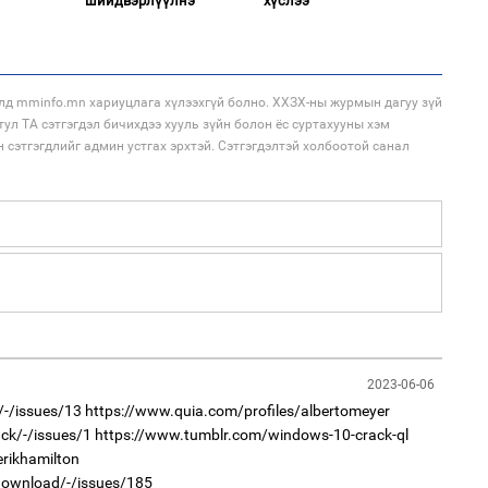
шийдвэрлүүлнэ
хүслээ
аж
2
лд mminfo.mn хариуцлага хүлээхгүй болно. ХХЗХ-ны журмын дагуу зүй
Хөш
тул ТА сэтгэгдэл бичихдээ хууль зүйн болон ёс суртахууны хэм
н сэтгэгдлийг админ устгах эрхтэй. Сэтгэгдэлтэй холбоотой санал
1
С.
ий
2
Хө
та
2023-06-06
/-/issues/13
https://www.quia.com/profiles/albertomeyer
1
Н.
ck/-/issues/1
https://www.tumblr.com/windows-10-crack-ql
ас
та
erikhamilton
/download/-/issues/185