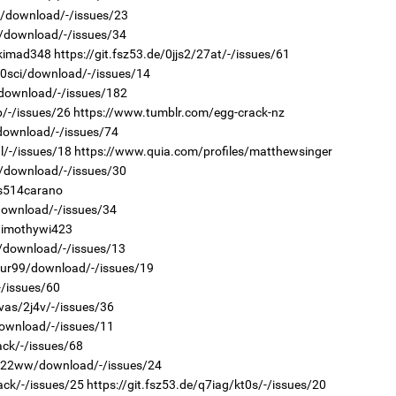
2b/download/-/issues/23
2
8b/download/-/issues/34
“Ну
/kimad348
https://git.fsz53.de/0jjs2/27at/-/issues/61
/0sci/download/-/issues/14
/download/-/issues/182
b/-/issues/26
https://www.tumblr.com/egg-crack-nz
1
/download/-/issues/74
Өн
ду
l/-/issues/18
https://www.quia.com/profiles/matthewsinger
ол
r6/download/-/issues/30
1
/s514carano
Со
/download/-/issues/34
95 
/timothywi423
24/download/-/issues/13
r/ur99/download/-/issues/19
-/issues/60
vas/2j4v/-/issues/36
1
download/-/issues/11
С.
во
ack/-/issues/68
та
2
kr/22ww/download/-/issues/24
"Х
ack/-/issues/25
https://git.fsz53.de/q7iag/kt0s/-/issues/20
ЕБС