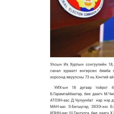
Улсын Их Хурлын сонгуулийн 18,
санал хураалт өнгөрсөн бямба 
хороонд явуулсны 73 нь Хэнтий ай
УИХ-ын 18 дугаар тойрог б
Б.Гарамгайбаатар, бие даагч М.Ч
АТОЗН-аас Д.Чулуунбат нар нэр д
МАН-аас Э.Батшугар, ЗХЭЭ-ээс Б.
ИЗНН-аас Ш.Гантулга, бие даагч Х