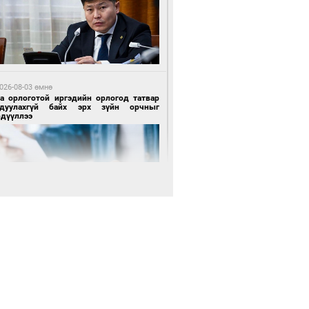
2 цагийн өмнө өмнө
роо орохгүй, өдөртөө 28-30 хэм дулаан
йна
026-08-03 өмнө
га орлоготой иргэдийн орлогод татвар
гдуулахгүй байх эрх зүйн орчныг
рдүүллээ
 өдрийн өмнө өмнө
х төрлийн шатахууны импортыг шуурхай
вэрлэхэд гурван яам хамтран ажиллана
 өдрийн өмнө өмнө
Энх-Амгалан: Би Монгол Улсын иргэн
ш
 өдрийн өмнө өмнө
АТ ТӨХК “Боинг” компанитай хамтын