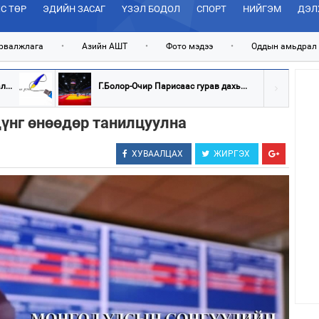
С ТӨР
ЭДИЙН ЗАСАГ
ҮЗЭЛ БОДОЛ
СПОРТ
НИЙГЭМ
ДЭЛ
рвалжлага
•
Азийн АШТ
•
Фото мэдээ
•
Оддын амьдрал
...
Г.Болор-Очир Парисаас гурав дахь...
дүнг өнөөдөр танилцуулна
ХУВААЛЦАХ
ЖИРГЭХ