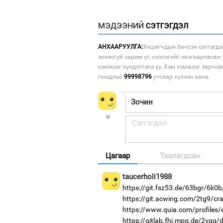
МЭДЭЭНИЙ
СЭТГЭГДЭЛ
АНХААРУУЛГА:
Уншигчдын бичсэн сэтгэгдэ
зохисгүй зарим үг, хэллэгийг хязгаарласан 
хэмжээг хүндэтгэнэ үү. Хэм хэмжээг зөрчсө
гомдлыг
99998796
утсаар хүлээн авна.
Цагаар
Таалагдсан
taucerholi1988
https://git.fsz53.de/63bgr/6k0b
https://git.acwing.com/2tg9/cra
https://www.quia.com/profiles/
https://gitlab.fhi.mpg.de/2vqg