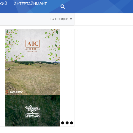
ХИЙ
ЭНТЕРТАЙНМЭНТ
ЗУРХАЙ
БҮХ СЭДЭВ