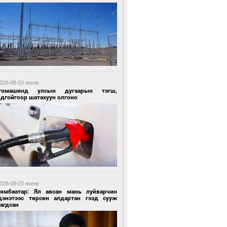
2 цагийн өмнө өмнө
Х-ын дарга С.Бямбацогт Сутай хайрхны
гэрийг тахих тахилгад оролцлоо
026-08-03 өмнө
томашинд улсын дугаарын тэгш,
ндгойгоор шатахуун олгоно
2 цагийн өмнө өмнө
ргаан цагаан мэнгэтэй харагчин үхэр
өр
026-08-03 өмнө
Нямбаатар: Ял авсан мань луйварчин
дэнэтээс төрсөн алдартан гээд сууж
агдсан