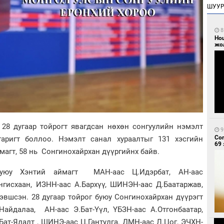
ШУУ
8
Но
жо
 28 дугаар тойрогт явагдсан нөхөн сонгуулийн нэмэлт
9
Со
гаригт боллоо. Нэмэлт санал хураалтыг 131 хэсгийн
69 
магт, 58 нь Сонгинохайрхан дүүргийнх байв.
уюу Хэнтий аймагт МАН-аас Ц.Идэрбат, АН-аас
ингисхаан, ИЗНН-аас А.Бархүү, ШИНЭН-аас Д.Баатаржав,
эвшсэн. 28 дугаар тойрог буюу Сонгинохайрхан дүүрэгт
Найдалаа, АН-аас Э.Бат-Үүл, ҮБЗН-аас А.Отгонбаатар,
.Бат-Ялалт , ШИНЭ-аас Ц.Гантулга, ДМН-аас Л.Цог, ЭЧХН-