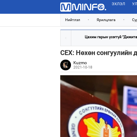
ЭХЛЭЛ
УЛ
Нийтлэл
•
Ярилцлага
•
Су
Цахим гарын үсэггүй “Дижитал
СЕХ: Нөхөн сонгуулийн 
Kuzmo
2021-10-18