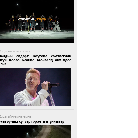
1 цагийн өмнө өмнө
ландын алдарт Boyzone хамтлагийн
шүүн Ronan Keating Монголд анх удаа
улна
2 цагийн өмнө өмнө
ны эрчим хүчээр гэрэлтдэг үйлдвэр