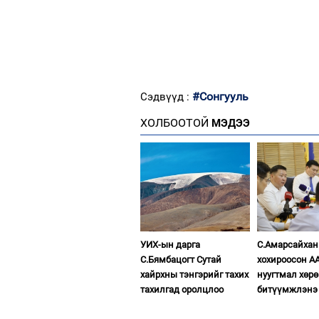
#Сонгууль
Сэдвүүд :
ХОЛБООТОЙ
МЭДЭЭ
УИХ-ын дарга
С.Амарсайхан
С.Бямбацогт Сутай
хохироосон А
хайрхны тэнгэрийг тахих
нуугтмал хөрө
тахилгад оролцлоо
битүүмжлэнэ