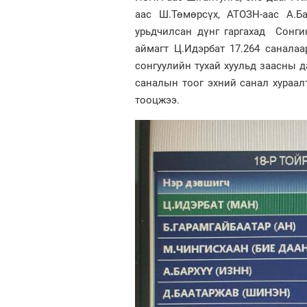
аас Ш.Төмөрсүх, АТОЗН-аас А.
урьдчилсан дүнг гаргахад Сонгин
аймагт Ц.Идэрбат 17.264 санала
сонгуулийн тухай хуульд заасны д
саналын тоог эхний санал хураа
тооцжээ.