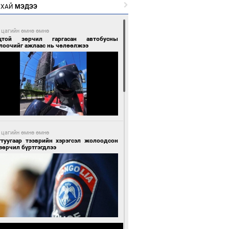
РХАЙ
МЭДЭЭ
 цагийн өмнө өмнө
цтой зөрчил гаргасан автобусны
лоочийг ажлаас нь чөлөөлжээ
 цагийн өмнө өмнө
гтуугаар тээврийн хэрэгсэл жолоодсон
зөрчил бүртгэгдлээ