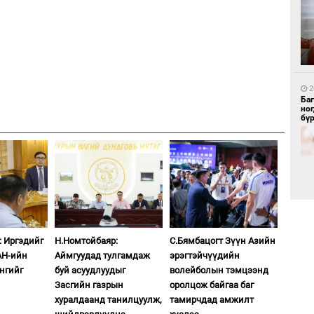
1
Бо
ба
2
Ба
но
бү
1
Бү
тээ
2
: Иргэдийг
Н.Номтойбаяр:
С.Бямбацогт Зүүн Азийн
Б.
АН-ийн
Аймгуудад тулгамдаж
эрэгтэйчүүдийн
би
нгийг
буй асуудлуудыг
волейболын тэмцээнд
Засгийн газрын
оролцож байгаа баг
хуралдаанд танилцуулж,
тамирчдад амжилт
1
МИ