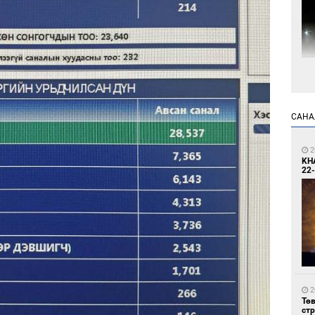
1
Мо
өн
САНА
2
KH
22-
1
Өн
ду
ол
2
Тө
ст