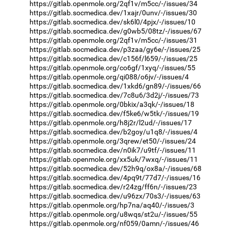
https://gitlab.openmole.org/2qf1v/m5cc/-/issues/34
https://gitlab.socmedica.dev/1xajr/0unv/-/issues/30
https://gitlab.socmedica.dev/sk6l0/4pjx/-/issues/10
https://gitlab.socmedica.dev/g0wb5/08tz/-/issues/67
https://gitlab.openmole.org/2qf1v/m5cc/-/issues/31
https://gitlab.socmedica.dev/p3zaa/gy6e/-/issues/25
https://gitlab.socmedica.dev/c156f/l659/-/issues/25
https://gitlab.openmole.org/co6gf/1xyq/-/issues/55
https://gitlab.openmole.org/qi088/o6jv/-/issues/4
https://gitlab.socmedica.dev/1xkd6/gn89/-/issues/66
https://gitlab.socmedica.dev/7c8u6/3d2j/-/issues/73
https://gitlab.openmole.org/0bkix/a3qk/-/issues/18
https://gitlab.socmedica.dev/f5ke6/w5tk/-/issues/19
https://gitlab.openmole.org/h8j2r/l2ud/-/issues/17
https://gitlab.socmedica.dev/b2goy/u1q8/-/issues/4
https://gitlab.openmole.org/3qrew/et50/-/issues/24
https://gitlab.socmedica.dev/n0ik7/u9tf/-/issues/11
https://gitlab.openmole.org/xx5uk/7wxq/-/issues/11
https://gitlab.socmedica.dev/52h9q/ox8a/-/issues/68
https://gitlab.socmedica.dev/4pq9t/77d7/-/issues/16
https://gitlab.socmedica.dev/r24zg/ff6n/-/issues/23
https://gitlab.socmedica.dev/u96zx/70s3/-/issues/63
https://gitlab.openmole.org/hp7na/aq40/-/issues/3
https://gitlab.openmole.org/u8wqs/st2u/-/issues/55
https://gitlab.openmole.org/nf059/0amn/-/issues/46