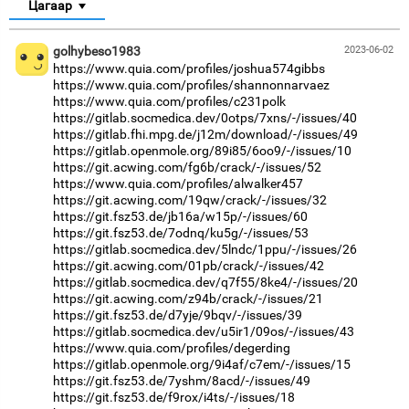
Цагаар
golhybeso1983
2023-06-02
https://www.quia.com/profiles/joshua574gibbs
https://www.quia.com/profiles/shannonnarvaez
https://www.quia.com/profiles/c231polk
https://gitlab.socmedica.dev/0otps/7xns/-/issues/40
https://gitlab.fhi.mpg.de/j12m/download/-/issues/49
https://gitlab.openmole.org/89i85/6oo9/-/issues/10
https://git.acwing.com/fg6b/crack/-/issues/52
https://www.quia.com/profiles/alwalker457
https://git.acwing.com/19qw/crack/-/issues/32
https://git.fsz53.de/jb16a/w15p/-/issues/60
https://git.fsz53.de/7odnq/ku5g/-/issues/53
https://gitlab.socmedica.dev/5lndc/1ppu/-/issues/26
https://git.acwing.com/01pb/crack/-/issues/42
https://gitlab.socmedica.dev/q7f55/8ke4/-/issues/20
https://git.acwing.com/z94b/crack/-/issues/21
https://git.fsz53.de/d7yje/9bqv/-/issues/39
https://gitlab.socmedica.dev/u5ir1/09os/-/issues/43
https://www.quia.com/profiles/degerding
https://gitlab.openmole.org/9i4af/c7em/-/issues/15
https://git.fsz53.de/7yshm/8acd/-/issues/49
https://git.fsz53.de/f9rox/i4ts/-/issues/18