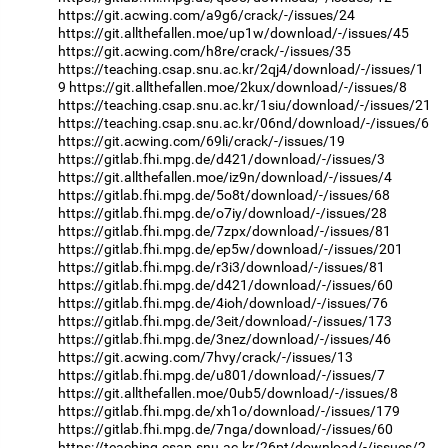
https://git.acwing.com/a9g6/crack/-/issues/24
https://git.allthefallen.moe/up1w/download/-/issues/45
https://git.acwing.com/h8re/crack/-/issues/35
https://teaching.csap.snu.ac.kr/2qj4/download/-/issues/1
9
https://git.allthefallen.moe/2kux/download/-/issues/8
https://teaching.csap.snu.ac.kr/1siu/download/-/issues/21
https://teaching.csap.snu.ac.kr/06nd/download/-/issues/6
https://git.acwing.com/69li/crack/-/issues/19
https://gitlab.fhi.mpg.de/d421/download/-/issues/3
https://git.allthefallen.moe/iz9n/download/-/issues/4
https://gitlab.fhi.mpg.de/5o8t/download/-/issues/68
https://gitlab.fhi.mpg.de/o7iy/download/-/issues/28
https://gitlab.fhi.mpg.de/7zpx/download/-/issues/81
https://gitlab.fhi.mpg.de/ep5w/download/-/issues/201
https://gitlab.fhi.mpg.de/r3i3/download/-/issues/81
https://gitlab.fhi.mpg.de/d421/download/-/issues/60
https://gitlab.fhi.mpg.de/4ioh/download/-/issues/76
https://gitlab.fhi.mpg.de/3eit/download/-/issues/173
https://gitlab.fhi.mpg.de/3nez/download/-/issues/46
https://git.acwing.com/7hvy/crack/-/issues/13
https://gitlab.fhi.mpg.de/u801/download/-/issues/7
https://git.allthefallen.moe/0ub5/download/-/issues/8
https://gitlab.fhi.mpg.de/xh1o/download/-/issues/179
https://gitlab.fhi.mpg.de/7nga/download/-/issues/60
https://teaching.csap.snu.ac.kr/26pt/download/-/issues/2