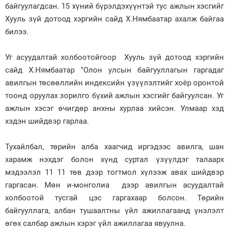
байгуулагдсан. 15 хүний бүрэлдэхүүнтэй тус ажлын хэсгийг
Зурхай
Хууль зүй дотоод хэргийн сайд Х.Нямбаатар ахалж байгаа
билээ.
Уг асуудалтай холбоотойгоор Хууль зүй дотоод хэргийн
сайд Х.Нямбаатар "Олон улсын байгууллагын гаргадаг
авилгын төсөөллийн индексийн үзүүлэлтийг хоёр оронтой
тоонд оруулах зорилго бүхий ажлын хэсгийг байгуулсан. Уг
ажлын хэсэг өчигдөр анхны хурлаа хийсэн. Улмаар хэд
хэдэн шийдвэр гарлаа.
Тухайлбал, төрийн алба хаагчид иргэдээс авилга, шан
харамж нэхдэг болон хүнд суртал үзүүлдэг талаарх
мэдээлэл 11 11 төв дээр тогтмол хүлээж авах шийдвэр
гаргасан. Мөн и-монголиа дээр авилгын асуудалтай
холбоотой тусгай цэс гаргахаар болсон. Төрийн
байгууллага, албан тушаалтны үйл ажиллагаанд үнэлэлт
өгөх салбар ажлын хэрэг үйл ажиллагаа явуулна.