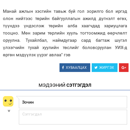
Манай ажлын хэсгийн тавьж буй гол зорилго бол иргэд
олон нийтээс төрийн байгууллагын ажилд дүгнэлт өгөх,
түүндээ үндэслэж төрийн алба хаагчдад хариуцлага
тооцно. Мөн зарим төрлийн хууль тогтоомжид өөрчлөлт
оруулна. Тухайлбал, наймдугаар сард багтаж шүгэл
үлээгчийн тухай хуулийн төслийг боловсруулан УИХ-д
өргөн мэдүүлэх үүрэг авлаа" гэв
ХУВААЛЦАХ
ЖИРГЭХ
МЭДЭЭНИЙ
СЭТГЭГДЭЛ