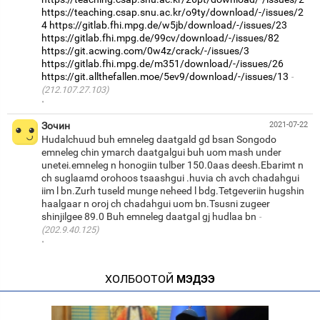
https://teaching.csap.snu.ac.kr/o9ty/download/-/issues/2
4
https://gitlab.fhi.mpg.de/w5jb/download/-/issues/23
https://gitlab.fhi.mpg.de/99cv/download/-/issues/82
https://git.acwing.com/0w4z/crack/-/issues/3
https://gitlab.fhi.mpg.de/m351/download/-/issues/26
https://git.allthefallen.moe/5ev9/download/-/issues/13
(212.107.27.103)
·
Зочин
2021-07-22
Hudalchuud buh emneleg daatgald gd bsan Songodo
emneleg chin ymarch daatgalgui buh uom mash under
unetei.emneleg n honogiin tulber 150.0aas deesh.Ebarimt n
ch suglaamd orohoos tsaashgui .huvia ch avch chadahgui
iim l bn.Zurh tuseld munge neheed l bdg.Tetgeveriin hugshin
haalgaar n oroj ch chadahgui uom bn.Tsusni zugeer
shinjilgee 89.0 Buh emneleg daatgal gj hudlaa bn
(202.9.40.125)
·
ХОЛБООТОЙ
МЭДЭЭ