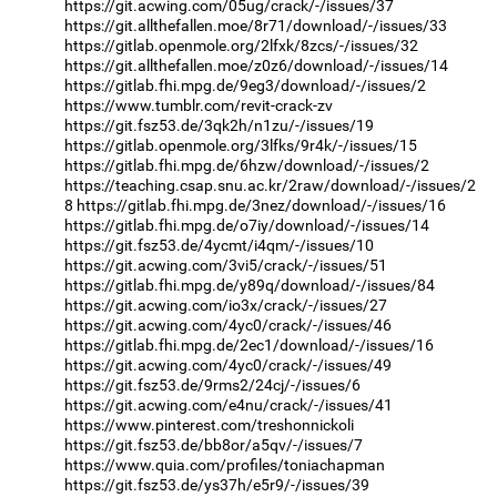
https://git.acwing.com/05ug/crack/-/issues/37
https://git.allthefallen.moe/8r71/download/-/issues/33
https://gitlab.openmole.org/2lfxk/8zcs/-/issues/32
https://git.allthefallen.moe/z0z6/download/-/issues/14
https://gitlab.fhi.mpg.de/9eg3/download/-/issues/2
https://www.tumblr.com/revit-crack-zv
https://git.fsz53.de/3qk2h/n1zu/-/issues/19
https://gitlab.openmole.org/3lfks/9r4k/-/issues/15
https://gitlab.fhi.mpg.de/6hzw/download/-/issues/2
https://teaching.csap.snu.ac.kr/2raw/download/-/issues/2
8
https://gitlab.fhi.mpg.de/3nez/download/-/issues/16
https://gitlab.fhi.mpg.de/o7iy/download/-/issues/14
https://git.fsz53.de/4ycmt/i4qm/-/issues/10
https://git.acwing.com/3vi5/crack/-/issues/51
https://gitlab.fhi.mpg.de/y89q/download/-/issues/84
https://git.acwing.com/io3x/crack/-/issues/27
https://git.acwing.com/4yc0/crack/-/issues/46
https://gitlab.fhi.mpg.de/2ec1/download/-/issues/16
https://git.acwing.com/4yc0/crack/-/issues/49
https://git.fsz53.de/9rms2/24cj/-/issues/6
https://git.acwing.com/e4nu/crack/-/issues/41
https://www.pinterest.com/treshonnickoli
https://git.fsz53.de/bb8or/a5qv/-/issues/7
https://www.quia.com/profiles/toniachapman
https://git.fsz53.de/ys37h/e5r9/-/issues/39