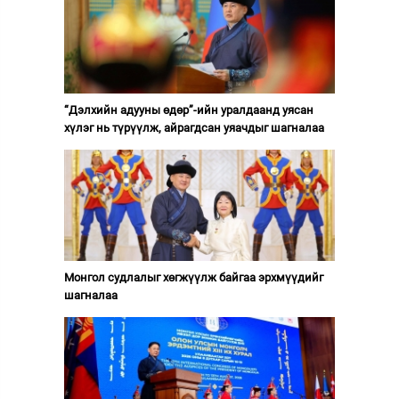
“Дэлхийн адууны өдөр”-ийн уралдаанд уясан
хүлэг нь түрүүлж, айрагдсан уяачдыг шагналаа
Монгол судлалыг хөгжүүлж байгаа эрхмүүдийг
шагналаа