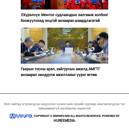
У.Хүрэлсүх: Монгол судлаачдын залгамж холбоог
бэхжүүлэхэд онцгой анхаарах шаардлагатай
Газрын тосны эрэл, хайгуулын ажилд АМГТГ
анхаарал хандуулж ажиллахыг үүрэг өглөө
Веб сайтад агуулагдсан мэдээлэл зохиогчийн эрхийн хуулиар хамгаалагдсан тул
зөвшөөрөлгүй хуулбарлах хориотой.
COPYRIGHT © MMINFO.MN ALL RIGHTS RESERVED. POWERED BY
HUREEMEDIA.