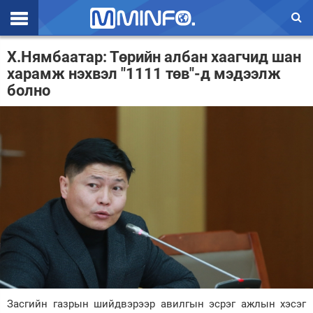
Эхлэл
Х.Нямбаатар: Төрийн албан хаагчид шан
харамж нэхвэл "1111 төв"-д мэдээлж
Цаг агаар
болно
Валют ханш
Улс төр
Эдийн засаг
Үзэл бодол
Спорт
Нийгэм
Дэлхий
Засгийн газрын шийдвэрээр авилгын эсрэг ажлын хэсэг
Энтертайнмэнт