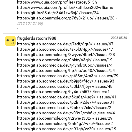
https://www.quia.com/profiles/stacey513h
https://www.quia.com/profiles/kathleen202williams
https://git.fsz53.de/s34d1/w3xj/-/issues/24
https://gitlab.openmole.org/p76y3/21uo/-/issues/28
(212.107.27.55)
·
frugderdastcom1988
2023-05-30
https://gitlab.socmedica.dev/j7edf/8qt8/-/issues/67
https://gitlab.socmedica.dev/sk6l0/4pjx/-/issues/47
https://gitlab.openmole.org/3wyze/4bb4/-/issues/28
https://gitlab.openmole.org/0bkix/a3qk/-/issues/19
https://gitlab.socmedica.dev/j4yml/o06o/-/issues/4
https://gitlab.openmole.org/hp7na/aq40/-/issues/54
https://gitlab.socmedica.dev/pt58m/4m3n/-/issues/79
https://gitlab.socmedica.dev/b9jg6/f4gy/-/issues/93
https://gitlab.socmedica.dev/a3kl7/fj6y/-/issues/48
https://gitlab.openmole.org/hy4at/hi67/-/issues/1
https://gitlab.socmedica.dev/5ku8s/4ug9/-/issues/41
https://gitlab.socmedica.dev/p2lrh/2de7/-/issues/31
https://gitlab.socmedica.dev/9ohkr/7sie/-/issues/2
https://gitlab.socmedica.dev/v03x2/mh6k/-/issues/4
https://gitlab.openmole.org/r2rwe/t33z/-/issues/29
https://gitlab.openmole.org/3nh4g/7wze/-/issues/2
https://gitlab.socmedica.dev/n91gh/zz20/-/issues/19